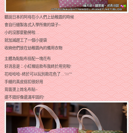
聽說日本的阿母在小人們上幼稚園的時候
會自行縫製各式入學所需的袋子~
小的沒那麼勤勞啦…
就加減趕工了一個小提袋
收納他們放在幼稚園內的備用衣物
主體為點點布搭配一塊花布
好消息是：小紅帽這款布我終於用完啦!
花哈哈哈~終於可以玩別款花色了…ˇ///ˇ”
手縫的真皮搭扣很好用
背面燙上姓名布貼~
還不錯好像還滿牢固的!