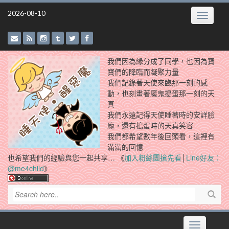
Skip
2026-08-10
Toggle
to
navigatio
content
我們因為緣分成了同學，也因為寶
寶們的降臨而凝聚力量
我們記錄著天使來臨那一刻的感
動，也刻畫著魔鬼搗蛋那一刻的天
真
我們永遠記得天使睡著時的安詳臉
龐，還有搗蛋時的天真笑容
我們都希望數年後回頭看，這裡有
滿滿的回憶
也希望我們的經驗與您一起共享… 《
加入粉絲團搶先看
│
Line好友：
@me4child
》
Toggle