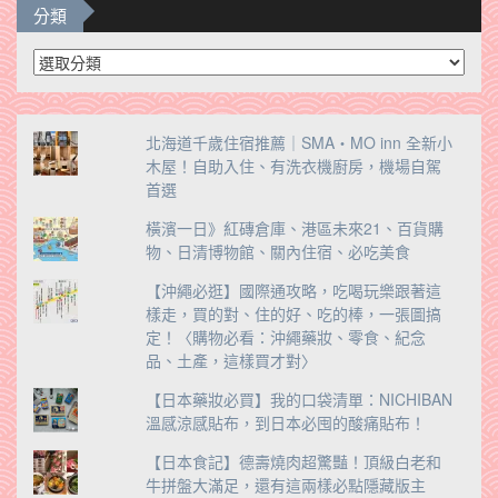
分類
分
類
北海道千歲住宿推薦｜SMA・MO inn 全新小
木屋！自助入住、有洗衣機廚房，機場自駕
首選
橫濱一日》紅磚倉庫、港區未來21、百貨購
物、日清博物館、關內住宿、必吃美食
【沖繩必逛】國際通攻略，吃喝玩樂跟著這
樣走，買的對、住的好、吃的棒，一張圖搞
定！〈購物必看：沖繩藥妝、零食、紀念
品、土產，這樣買才對〉
【日本藥妝必買】我的口袋清單：NICHIBAN
溫感涼感貼布，到日本必囤的酸痛貼布！
【日本食記】德壽燒肉超驚豔！頂級白老和
牛拼盤大滿足，還有這兩樣必點隱藏版主