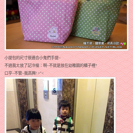
小提包的尺寸很適合小鬼們手提~
不過我ㄤ放了記冷槍：啊~不就是放在幼稚園的櫃子裡?
口亨~不管~我高興! >”<