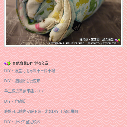
其他育兒DIY小物文章
DIY‧紙盒利用再製車車停車場
DIY‧遮陽帽之後遮布
手工橡皮章刻印趣‧DIY
DIY‧穿線板
終於可以讓你安靜下來‧木製DIY 工程車拼圖
DIY‧小公主皇冠頭紗