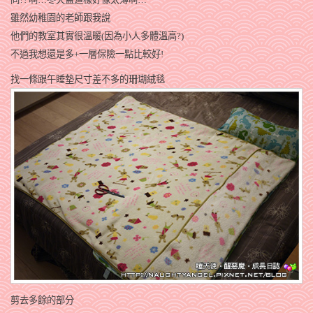
雖然幼稚園的老師跟我說
他們的教室其實很溫暖(因為小人多體溫高?)
不過我想還是多+一層保險一點比較好!
找一條跟午睡墊尺寸差不多的珊瑚絨毯
剪去多餘的部分