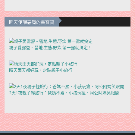
睡天使醒惡魔的書寶寶
親子愛露營。營地.生態.野炊 第一露就搞定！
晴天雨天都好玩，定點親子小旅行
2天1夜親子輕旅行：爸媽不累、小孩玩瘋、阿公阿媽笑眼開