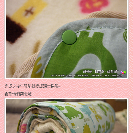
完成之後午睡墊就變成瑞士捲啦~
希望他們夠暖囉…