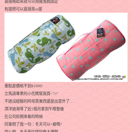
直接捲起來就可以用魔鬼氈固定
有提把可以直接背or提
重點是價格不到$1000!
立馬請專業的小花媽幫我買~ˇ///ˇ
不過沒經驗的阿母買東西還是出意外了…
漂洋過海等了近1個月拿到午睡墊後
在公司拆開來看的時候
同事問了我一句：冬天可以+被嗎?
冏?! 啊…冬天蓋這樣好像太薄啊…