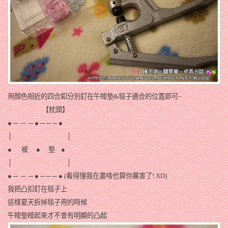
用顏色相近的四合釦分別釘在午睡墊&毯子適合的位置即可~
【枕頭】
● ─
─
─
●
─
─
─
●
│
│
● 被
● 墊
●
│
│
● ─
─
─ ●
─
─ ─ ● (看得懂我在畫啥也算你厲害了! XD)
我把凸扣釘在毯子上
這樣夏天拆掉毯子用的時候
午睡墊睡起來才不會有明顯的凸起