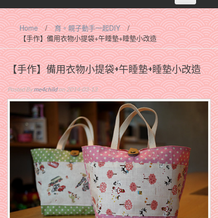
navigation
Home
/
育。親子動手一起DIY
/
【手作】備用衣物小提袋+午睡墊+睡墊小改造
【手作】備用衣物小提袋+午睡墊+睡墊小改造
Posted By
me4child
on 2014-03-13