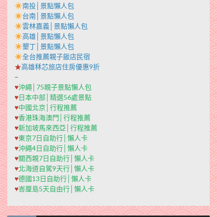
南投│景點懶人包
台南│景點懶人包
雲林嘉義│景點懶人包
高雄│景點懶人包
墾丁│景點懶人包
全台推薦親子飯店民宿
★
高雄秝芯旅店住房優惠9折
–
♥
沖繩│75親子景點懶人包
♥
日本中部│精選56處景點
♥
中國北京│行程推薦
♥
香港珠海澳門│行程推薦
♥
新加坡馬來西亞│行程推薦
♥
東京7日自助行│懶人卡
♥
沖繩4日自助行│懶人卡
♥
關西親7日自助行│懶人卡
♥
北海道自駕9天行│懶人卡
♥
德國13日自助行│懶人卡
♥
峇厘島5天自由行│懶人卡