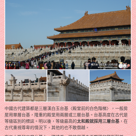
中國古代建築都是三層漢白玉台基〈殿堂前的白色階梯〉，一般房
屋用單層台基，隆重的殿堂用兩層或三層台基。台基高度在古代是
等級區別的標誌。明以後，等級最高的
太和殿就採用三層台基
，在
古代重視尊卑的情況下，其他的也不敢僭越。