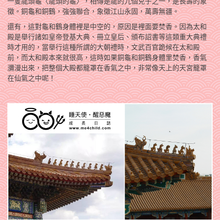
一隻龍頭龜〈龍頭的龜〉，相傳是龍的九個兒子之一，是長壽的象
徵。銅龜和銅鶴，強強聯合，象徵江山永固，萬壽無疆。
還有，這對龜和鶴身體裡是中空的，原因是裡面要焚香。因為太和
殿是舉行諸如皇帝登基大典、冊立皇后、頒布詔書等這類重大典禮
時才用的，當舉行這種所謂的大朝禮時，文武百官跪候在太和殿
前，而太和殿本來就很高，這時如果銅龜和銅鶴身體里焚香，香氣
瀰漫出來，把整個大殿都籠罩在香氣之中，非常像天上的天宮籠罩
在仙氣之中呢！