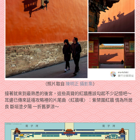
（照片取自
陳明正 攝影集
）
接著就來到最熟悉的後宮，這些高聳的紅牆應該勾起不少記憶吧～
耳邊已傳來延禧攻略裡的片尾曲〈紅牆嘆〉：紫禁圍紅牆 情為所居
良 斷垣塗夕陽 一折舊夢涼～