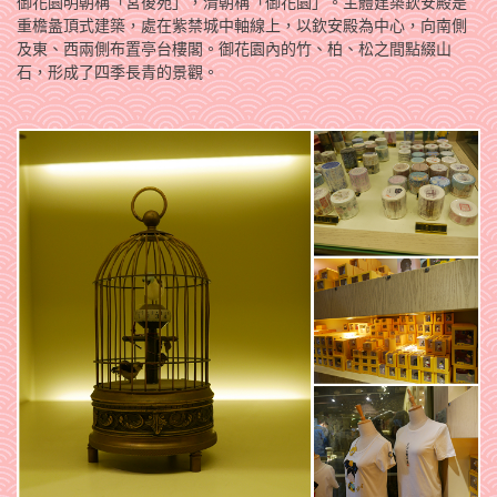
御花園明朝稱「宮後苑」，清朝稱「御花園」。主體建築欽安殿是
重檐盝頂式建築，處在紫禁城中軸線上，以欽安殿為中心，向南側
及東、西兩側布置亭台樓閣。御花園內的竹、柏、松之間點綴山
石，形成了四季長青的景觀。