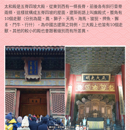
太和殿是五脊四坡大殿，從東到西有一條長脊，前後各有斜行垂脊
兩條，這樣就構成五脊四坡的屋面，建築術語上叫廡殿式。簷角有
10個走獸（分別為龍、鳳、獅子、天馬、海馬、狻猊、押魚、獬
豸、鬥牛、行什），為中國古建築之特例，三大殿上也皆有10個走
獸。其他的較小的殿也會跟著級別而有所差異。