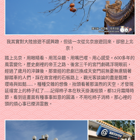
我其實對大陸旅遊不感興趣，但這一次從北京旅遊回來，卻戀上北
京！
踏上北京，用眼睛看、用耳朵聽、用嘴巴嚐、用心感受。600多年的
風雲變化，歷史劇裡的帝王之路、後宮三千的宮鬥劇碼浮現眼前，
經過了歲月的淬鍊後，那曾經的悲劇已換成天安門前無憂無慮騎著
腳踏車的人們，踩在故宮裡的石板路上，觀光客談論的盡是甄嬛、
瓔珞與如懿……，種種交雜的想像，抬頭看著那溫煦的天空，才發現
延禧宮上的柿子紅了……記得柿子本在秋天掛滿枝頭，都12月霜降時
節，看到這畫面有種事事如意的圓滿，不用吃杮子消柿，那心裡的
頭的煩心事已煙消雲散。