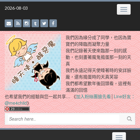
Skip
2026-08-03
Toggle
to
navigatio
content
我們因為緣分成了同學，也因為寶
寶們的降臨而凝聚力量
我們記錄著天使來臨那一刻的感
動，也刻畫著魔鬼搗蛋那一刻的天
真
我們永遠記得天使睡著時的安詳臉
龐，還有搗蛋時的天真笑容
我們都希望數年後回頭看，這裡有
滿滿的回憶
也希望我們的經驗與您一起共享… 《
加入粉絲團搶先看
│
Line好友：
@me4child
》
Toggle