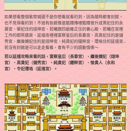
如果想看整個紫禁城還不是你想看就看的到，因為隨時都會封館，
也不見得看的到！不過有些館像是甄嬛傳裡甄嬛晉升成熹妃住的永
壽宮、華妃住的翊坤宮、若曦跟四爺雍正住的養心殿、若曦在宮裡
工作的御茶膳房、延禧攻裡裡富察皇后的長春宮、高貴妃住的是儲
秀宮、繼後嫻妃住的是翊坤宮，純貴妃的鐘粹宮、瓔珞住的延禧宮…
若沒有封館是可以走走看看，會有不少的感動情愫～
若以延禧攻略來看的話，富察皇后（長春宮）、繼後嫻妃（翊坤
宮）、高貴妃（儲秀宮）、純貴妃（鍾粹宮）、愉貴人（永和
宮）、令妃瓔珞（延禧宮）。