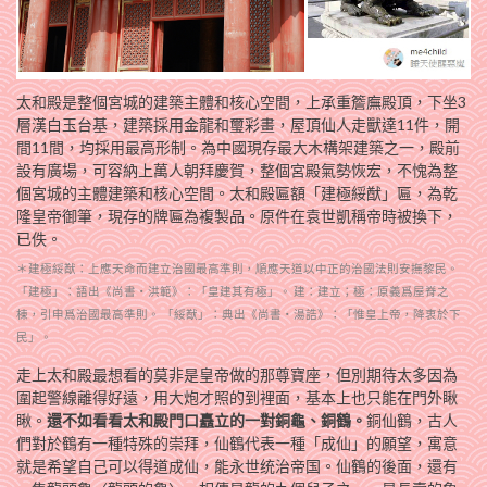
太和殿是整個宮城的建築主體和核心空間，上承重簷廡殿頂，下坐3
層漢白玉台基，建築採用金龍和璽彩畫，屋頂仙人走獸達11件，開
間11間，均採用最高形制。為中國現存最大木構架建築之一，殿前
設有廣場，可容納上萬人朝拜慶賀，整個宮殿氣勢恢宏，不愧為整
個宮城的主體建築和核心空間。太和殿匾額「建極綏猷」匾，為乾
隆皇帝御筆，現存的牌匾為複製品。原件在袁世凱稱帝時被換下，
已佚。
＊建極綏猷：上應天命而建立治國最高準則，順應天道以中正的治國法則安撫黎民。
「建極」：語出《尚書‧洪範》：「皇建其有極」。 建：建立；極：原義爲屋脊之
棟，引申爲治國最高準則。 「綏猷」：典出《尚書‧湯誥》：「惟皇上帝，降衷於下
民」。
走上太和殿最想看的莫非是皇帝做的那尊寶座，但別期待太多因為
圍起警線離得好遠，用大炮才照的到裡面，基本上也只能在門外瞅
瞅。
還不如看看太和殿門口矗立的一對銅龜、銅鶴。
銅仙鶴，古人
們對於鶴有一種特殊的崇拜，仙鶴代表一種「成仙」的願望，寓意
就是希望自己可以得道成仙，能永世统治帝国。仙鶴的後面，還有