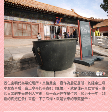
景仁宮明代為嬪妃居所，其後此宮一直作為后妃居所，乾隆帝生母
孝聖憲皇后，雍正皇帝的熹貴妃（甄嬛），就是住在景仁宮哦。康
熙皇帝的生母佟妃入宮後，就一直居住在景仁宮，順治十一年，15
歲的佟妃在景仁宮裡生下了玄燁，就是後來的康熙皇帝。