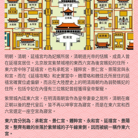
明朝、清朝，延禧宮均為妃嬪所居，清朝道光帝的恬嬪、成貴人曾
在延禧宮居住。北京故宮紫禁城裡的東西六宮為後宮嬪妃的住所，
東六宮中除了延禧宮，也有承乾宮、鐘粹宮、景仁宮、景陽宮與永
和宮。而在《延禧攻略》和史實當中，魏瓔珞和魏佳氏所居住的延
禧宮確實位處偏僻，而且在大陸歷史上的明清兩朝均為弱勢嬪妃的
住所，包括令妃在內僅有三位嬪妃曾經獲得皇帝聖寵。
紫禁城內廷東六宮，在明清兩朝皆作為皇帝妻妾之居所，清朝在雍
正朝以後的歷代皇后，皆不再以坤寧宮為寢宮，而是在東六宮和西
六宮選定一座空宮為寢宮。
東六宮分別為：承乾宮、景仁宮、鍾粹宮、永和宮、延禧宮、景陽
宮。整齊有緻的坐落於紫禁城的子午線東側，因而被統一稱作東六
宮。