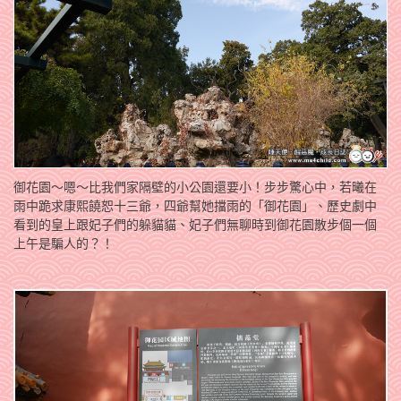
御花園～嗯～比我們家隔壁的小公園還要小！步步驚心中，若曦在
雨中跪求康熙饒恕十三爺，四爺幫她擋雨的「御花園」、歷史劇中
看到的皇上跟妃子們的躲貓貓、妃子們無聊時到御花園散步個一個
上午是騙人的？！