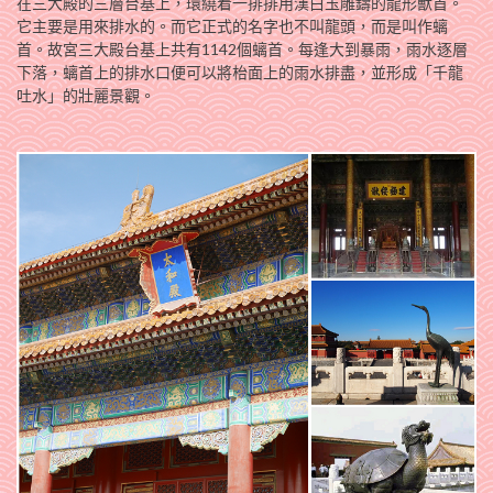
在三大殿的三層台基上，環繞着一排排用漢白玉雕鑄的龍形獸首。
它主要是用來排水的。而它正式的名字也不叫龍頭，而是叫作螭
首。故宮三大殿台基上共有1142個螭首。每逢大到暴雨，雨水逐層
下落，螭首上的排水口便可以將枱面上的雨水排盡，並形成「千龍
吐水」的壯麗景觀。