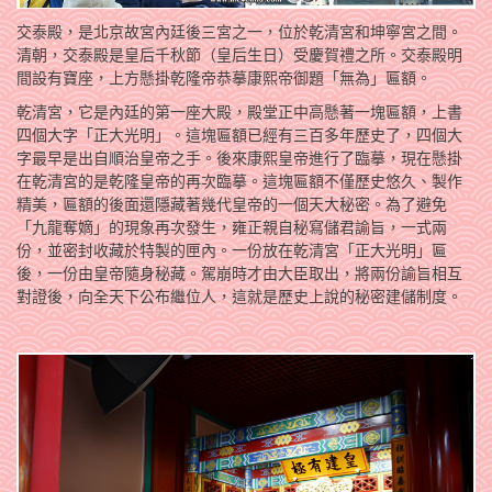
交泰殿，是北京故宮內廷後三宮之一，位於乾清宮和坤寧宮之間。
清朝，交泰殿是皇后千秋節（皇后生日）受慶賀禮之所。交泰殿明
間設有寶座，上方懸掛乾隆帝恭摹康熙帝御題「無為」匾額。
乾清宮，它是內廷的第一座大殿，殿堂正中高懸著一塊匾額，上書
四個大字「正大光明」。這塊匾額已經有三百多年歷史了，四個大
字最早是出自順治皇帝之手。後來康熙皇帝進行了臨摹，現在懸掛
在乾清宮的是乾隆皇帝的再次臨摹。這塊匾額不僅歷史悠久、製作
精美，匾額的後面還隱藏著幾代皇帝的一個天大秘密。為了避免
「九龍奪嫡」的現象再次發生，雍正親自秘寫儲君諭旨，一式兩
份，並密封收藏於特製的匣內。一份放在乾清宮「正大光明」匾
後，一份由皇帝隨身秘藏。駕崩時才由大臣取出，將兩份諭旨相互
對證後，向全天下公布繼位人，這就是歷史上說的秘密建儲制度。