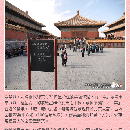
紫禁城，明清兩代總共有24位皇帝在紫禁城住過，而「紫」紫氣東
來（以北極星為主的紫微星群位於天之中位，永恆不變），「禁」
百姓的禁地，「城」城中之城。紫禁城就是現在的北京故宮，占地
面積72萬平方米〈100個足球場〉，建築面積約15萬平方米，現存
規模最大的宮殿型建築。
紫禁城真有9999.5個房間？依導遊的說法，中國人認為「九」這個