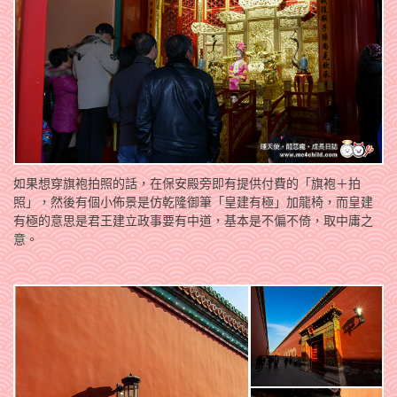
如果想穿旗袍拍照的話，在保安殿旁即有提供付費的「旗袍＋拍
照」，然後有個小佈景是仿乾隆御筆「皇建有極」加龍椅，而皇建
有極的意思是君王建立政事要有中道，基本是不偏不倚，取中庸之
意。