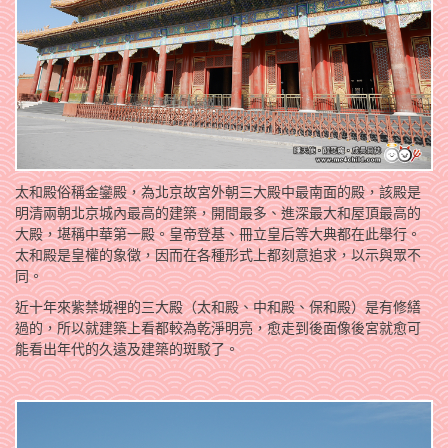
太和殿俗稱金鑾殿，為北京故宮外朝三大殿中最南面的殿，該殿是
明清兩朝北京城內最高的建築，開間最多、進深最大和屋頂最高的
大殿，堪稱中華第一殿。皇帝登基、冊立皇后等大典都在此舉行。
太和殿是皇權的象徵，因而在各種形式上都刻意追求，以示與眾不
同。
近十年來紫禁城裡的三大殿（太和殿、中和殿、保和殿）是有修繕
過的，所以就建築上看都較為乾淨明亮，愈走到後面像後宮就愈可
能看出年代的久遠及建築的斑駁了。