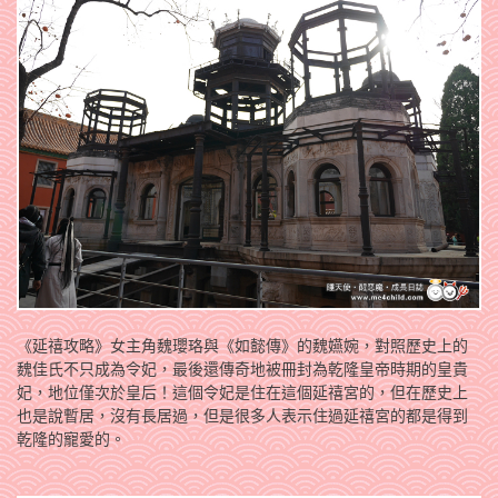
《延禧攻略》女主角魏瓔珞與《如懿傳》的魏嬿婉，對照歷史上的
魏佳氏不只成為令妃，最後還傳奇地被冊封為乾隆皇帝時期的皇貴
妃，地位僅次於皇后！這個令妃是住在這個延禧宮的，但在歷史上
也是說暫居，沒有長居過，但是很多人表示住過延禧宮的都是得到
乾隆的寵愛的。