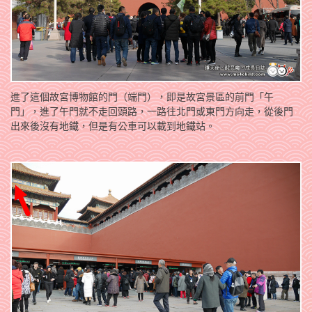
進了這個故宮博物館的門（端門），即是故宮景區的前門「午
門」，進了午門就不走回頭路，一路往北門或東門方向走，從後門
出來後沒有地鐵，但是有公車可以載到地鐵站。