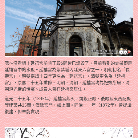
嗯～沒看錯！延禧宮前院正殿5間皆已燒毀了，目前看到的骨架即是
延禧宮中的水殿。延禧宮為紫禁城內廷東六宮之一，明朝初名「長
壽宮」，明朝嘉靖十四年更名為「延祺宮」。清朝更名為「延禧
宮」，康熙二十五年重修。明朝、清朝，延禧宮均為妃嬪所居，清
朝道光帝的恬嬪、成貴人曾在延禧宮居住。
道光二十五年（1845年）延禧宮起火，燒毀正殿、後殿及東西配殿
等建築共25間，僅餘宮門，如上圖。同治十一年（1872年）曾提議
復建，但未能實現。