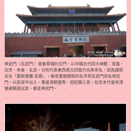
神武門（玄武門 ）是紫禁城的北門，以中國古代四大神獸：青龍、
白虎、朱雀、玄武，分別代表東西南北四個方向來命名，因為康熙
全名「愛新覺羅·玄燁」，後來要避康熙的名字把玄武門改名神武
門。以前宮中出入，像是清朝選秀、迎妃嬪入宮，包含末代皇帝溥
儀被驅逐出宮，都走神武門。