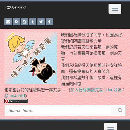
Skip
2026-08-02
Toggle
to
navigatio
content
我們因為緣分成了同學，也因為寶
寶們的降臨而凝聚力量
我們記錄著天使來臨那一刻的感
動，也刻畫著魔鬼搗蛋那一刻的天
真
我們永遠記得天使睡著時的安詳臉
龐，還有搗蛋時的天真笑容
我們都希望數年後回頭看，這裡有
滿滿的回憶
也希望我們的經驗與您一起共享… 《
加入粉絲團搶先看
│
Line好友：
@me4child
》
Toggle