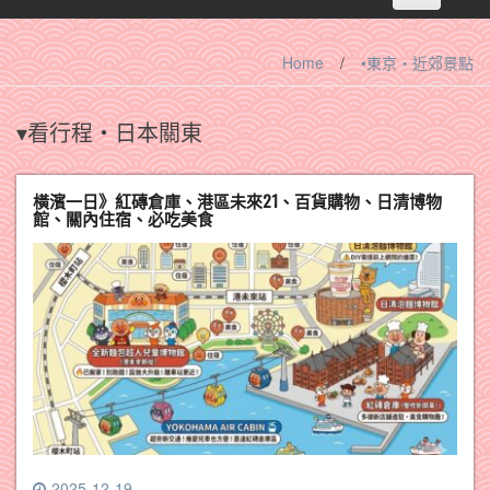
navigation
Home
/
•東京‧近郊景點
▾看行程‧日本關東
橫濱一日》紅磚倉庫、港區未來21、百貨購物、日清博物
館、關內住宿、必吃美食
2025-12-19