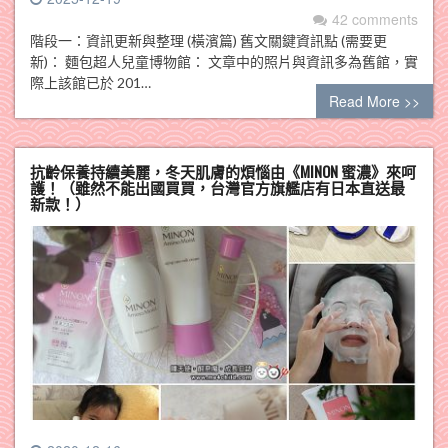
42 comments
階段一：資訊更新與整理 (橫濱篇) 舊文關鍵資訊點 (需要更
新)： 麵包超人兒童博物館： 文章中的照片與資訊多為舊館，實
際上該館已於 201…
Read More >>
抗齡保養持續美麗，冬天肌膚的煩惱由《MINON 蜜濃》來呵
護！（雖然不能出國買買，台灣官方旗艦店有日本直送最
新款！）