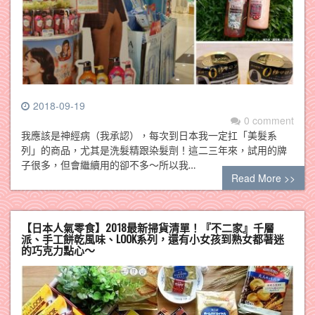
2018-09-19
0 comment
我應該是神經病（我承認），每次到日本我一定扛「美髮系
列」的商品，尤其是洗髮精跟染髮劑！這二三年來，試用的牌
子很多，但會繼續用的卻不多～所以我…
Read More >>
【日本人氣零食】2018最新掃貨清單！『不二家』千層
派、手工餅乾風味、LOOK系列，還有小女孩到熟女都著迷
的巧克力點心～