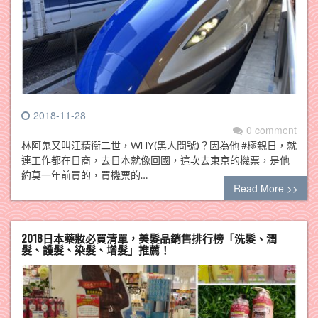
2018-11-28
0 comment
林阿鬼又叫汪精衞二世，WHY(黑人問號)？因為他 #極親日，就
連工作都在日商，去日本就像回國，這次去東京的機票，是他
約莫一年前買的，買機票的…
Read More >>
2018日本藥妝必買清單，美髮品銷售排行榜「洗髮、潤
髮、護髮、染髮、增髮」推薦！