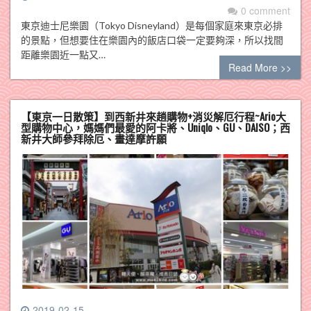
0 comment
東京迪士尼樂園（Tokyo Disneyland）是每個家庭來東京必排
的景點，但想要住在樂園內的飯店口袋一定要夠深，所以找間
距離樂園近一點又…
Read More >>
【東京一日散策】到西新井來趟購物+消災解厄行程~Ario大
型購物中心，媽媽們最愛的阿卡將、Uniqlo、GU、DAISO；西
新井大師參拜除厄、畫達摩許願
2019-02-15