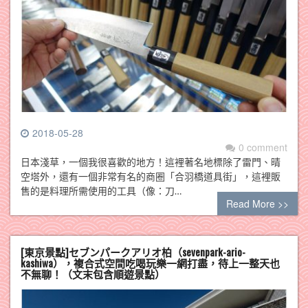
2018-05-28
0 comment
日本淺草，一個我很喜歡的地方！這裡著名地標除了雷門、晴
空塔外，還有一個非常有名的商圈「合羽橋道具街」，這裡販
售的是料理所需使用的工具（像：刀…
Read More >>
[東京景點]セブンパークアリオ柏（sevenpark-ario-
kashiwa），複合式空間吃喝玩樂一網打盡，待上一整天也
不無聊！（文末包含順遊景點）