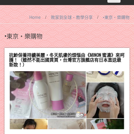
navigation
Home
/
敗家到全球‧教學分享
/
•東京‧樂購物
•東京‧樂購物
抗齡保養持續美麗，冬天肌膚的煩惱由《MINON 蜜濃》來呵
護！（雖然不能出國買買，台灣官方旗艦店有日本直送最
新款！）