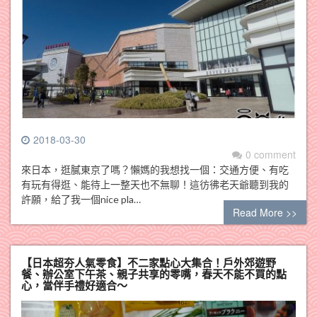
2018-03-30
0 comment
來日本，逛膩東京了嗎？懶媽的我想找一個：交通方便、有吃
有玩有得逛、能待上一整天也不無聊！這彷彿老天爺聽到我的
許願，給了我一個nice pla…
Read More >>
【日本超夯人氣零食】不二家點心大集合！戶外郊遊野
餐、辦公室下午茶、親子共享的零嘴，春天不能不買的點
心，當伴手禮好適合～