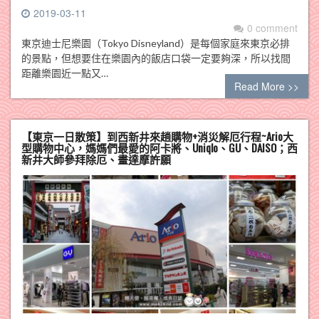
2019-03-11
0 comment
東京迪士尼樂園（Tokyo Disneyland）是每個家庭來東京必排
的景點，但想要住在樂園內的飯店口袋一定要夠深，所以找間
距離樂園近一點又…
Read More >>
【東京一日散策】到西新井來趟購物+消災解厄行程~Ario大
型購物中心，媽媽們最愛的阿卡將、Uniqlo、GU、DAISO；西
新井大師參拜除厄、畫達摩許願