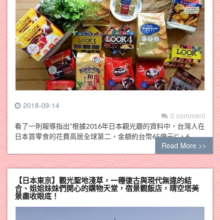
2018-09-14
0 comment
看了一則報導指出”根據2016年日本觀光廳的資料中，台灣人在
日本買零食的花費高居全球第二，金額約台幣65億元!”，6…
Read More >>
【日本東京】觀光聖地淺草，一種復古與現代無違的結
合、姐姐妹妹們開心的購物天堂，宿景觀飯店，晴空塔美
景盡收眼底！