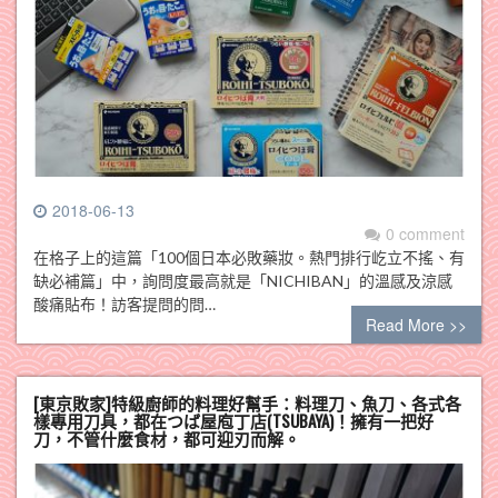
2018-06-13
0 comment
在格子上的這篇「100個日本必敗藥妝。熱門排行屹立不搖、有
缺必補篇」中，詢問度最高就是「NICHIBAN」的溫感及涼感
酸痛貼布！訪客提問的問…
Read More >>
[東京敗家]特級廚師的料理好幫手：料理刀、魚刀、各式各
樣專用刀具，都在つば屋庖丁店(TSUBAYA)！擁有一把好
刀，不管什麼食材，都可迎刃而解。