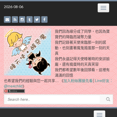
Skip
2026-08-06
Toggle
to
navigatio
content
我們因為緣分成了同學，也因為寶
寶們的降臨而凝聚力量
我們記錄著天使來臨那一刻的感
動，也刻畫著魔鬼搗蛋那一刻的天
真
我們永遠記得天使睡著時的安詳臉
龐，還有搗蛋時的天真笑容
我們都希望數年後回頭看，這裡有
滿滿的回憶
也希望我們的經驗與您一起共享… 《
加入粉絲團搶先看
│
Line好友：
@me4child
》
Toggle