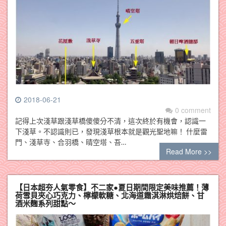
2018-06-21
0 comment
記得上次淺草跟淺草橋傻傻分不清，這次終於有機會，認識一
下淺草。不認識則已，發現淺草根本就是觀光聖地嘛！ 什麼雷
門、淺草寺、合羽橋、晴空塔、吾…
Read More >>
【日本超夯人氣零食】不二家●夏日期間限定美味推薦！薄
荷雪貝夾心巧克力、檸檬軟糖、北海道霜淇淋烘焙餅、甘
酒米麴系列甜點～