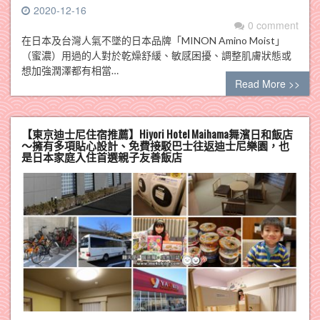
2020-12-16
0 comment
在日本及台灣人氣不墜的日本品牌「MINON Amino Moist」
（蜜濃）用過的人對於乾燥舒緩、敏感困擾、調整肌膚狀態或
想加強潤澤都有相當…
Read More >>
【東京迪士尼住宿推薦】Hiyori Hotel Maihama舞濱日和飯店
～擁有多項貼心設計、免費接駁巴士往返迪士尼樂園，也
是日本家庭入住首選親子友善飯店