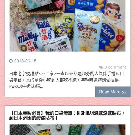
2018-06-15
0 comment
日本老字號甜點<不二家>一直以來都是超夯的人氣伴手禮及口
袋零食，真的是從小吃到大都吃不膩，年輕時還特別愛搜集
PEKO(牛奶妹)鐵…
Read More >>
【日本藥妝必買】我的口袋清單：NICHIBAN溫感涼感貼布，
到日本必囤的酸痛貼布！