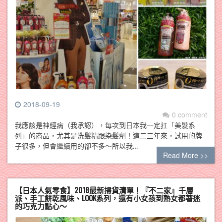
2018-09-19
0 comment
我應該是神經病（我承認），每次到日本我一定扛「美髮系
列」的商品，尤其是洗髮精跟染髮劑！這二三年來，試用的牌
子很多，但會繼續用的卻不多～所以我…
Read More >>
【日本人氣零食】2018最新掃貨清單！『不二家』千層
派、手工餅乾風味、LOOK系列，還有小女孩到熟女都著迷
的巧克力點心～