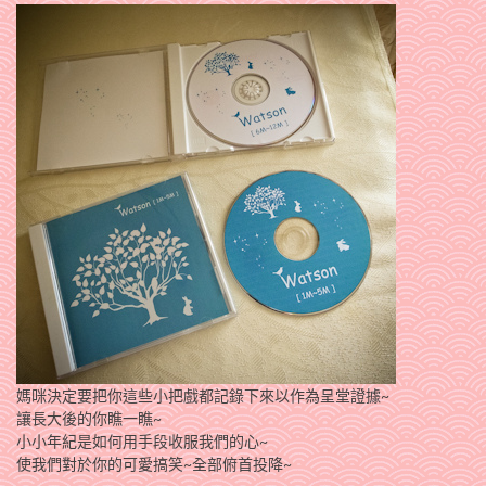
媽咪決定要把你這些小把戲都記錄下來以作為呈堂證據~
讓長大後的你瞧一瞧~
小小年紀是如何用手段收服我們的心~
使我們對於你的可愛搞笑~全部俯首投降~