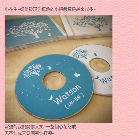
小花生~媽咪發現你逗趣的小把戲真是越來越多~
常逗的我們開懷大笑~一整個心花怒放~
忍不住成天要圍著你打轉~