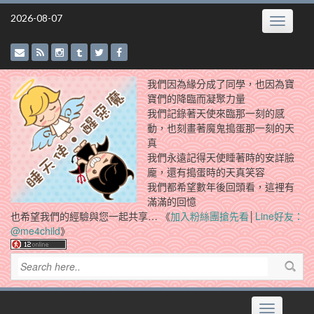
Skip
2026-08-07
Toggle
to
navigatio
content
我們因為緣分成了同學，也因為寶
寶們的降臨而凝聚力量
我們記錄著天使來臨那一刻的感
動，也刻畫著魔鬼搗蛋那一刻的天
真
我們永遠記得天使睡著時的安詳臉
龐，還有搗蛋時的天真笑容
我們都希望數年後回頭看，這裡有
滿滿的回憶
也希望我們的經驗與您一起共享… 《
加入粉絲團搶先看
│
Line好友：
@me4child
》
Toggle