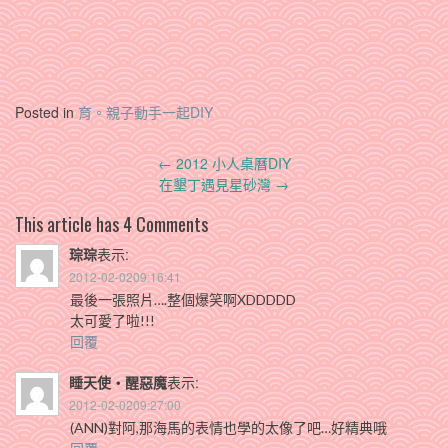
Posted in
育。親子動手一起DIY
Post
←
2012 小人桌曆DIY
navigation
在墾丁遇見星砂灣
→
This article has 4 Comments
琮琮
表示:
2012-02-0209:16:41
最後一張照片….整個爆笑啊XDDDDD
太可愛了啦!!!
回覆
睡天使‧醒惡魔
表示:
2012-02-0209:27:00
(ANN)對阿,那海馬的表情也學的太像了吧…好精典哦
回覆