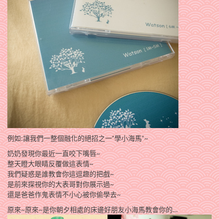
例如:讓我們一整個融化的絕招之一”學小海馬”~
奶奶發現你最近一直咬下嘴唇~
整天瞪大眼睛反覆做這表情~
我們疑惑是誰教會你這逗趣的把戲~
是前來探視你的大表哥對你展示過~
還是爸爸作鬼表情不小心被你偷學去~
原來~原來~是你朝夕相處的床邊好朋友小海馬教會你的…