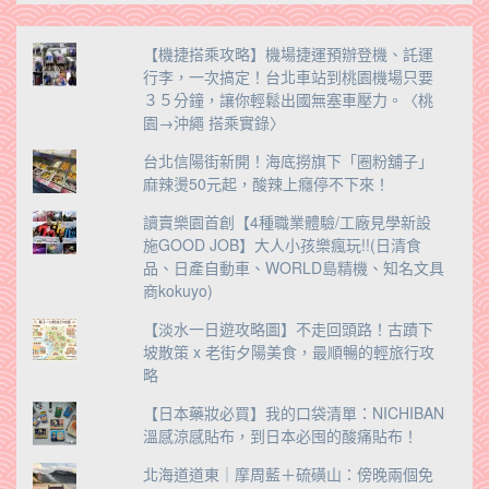
【機捷搭乘攻略】機場捷運預辦登機、託運
行李，一次搞定！台北車站到桃園機場只要
３５分鐘，讓你輕鬆出國無塞車壓力。〈桃
園→沖繩 搭乘實錄〉
台北信陽街新開！海底撈旗下「圈粉舖子」
麻辣燙50元起，酸辣上癮停不下來！
讀賣樂園首創【4種職業體驗/工廠見學新設
施GOOD JOB】大人小孩樂瘋玩!!(日清食
品、日產自動車、WORLD島精機、知名文具
商kokuyo)
【淡水一日遊攻略圖】不走回頭路！古蹟下
坡散策 x 老街夕陽美食，最順暢的輕旅行攻
略
【日本藥妝必買】我的口袋清單：NICHIBAN
溫感涼感貼布，到日本必囤的酸痛貼布！
北海道道東｜摩周藍＋硫磺山：傍晚兩個免