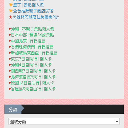
墾丁│景點懶人包
全台推薦親子飯店民宿
★
高雄秝芯旅店住房優惠9折
–
♥
沖繩│75親子景點懶人包
♥
日本中部│精選56處景點
♥
中國北京│行程推薦
♥
香港珠海澳門│行程推薦
♥
新加坡馬來西亞│行程推薦
♥
東京7日自助行│懶人卡
♥
沖繩4日自助行│懶人卡
♥
關西親7日自助行│懶人卡
♥
北海道自駕9天行│懶人卡
♥
德國13日自助行│懶人卡
♥
峇厘島5天自由行│懶人卡
分類
分
類