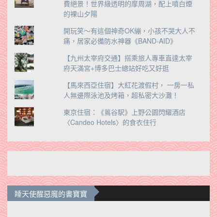
費絕景！世界級透明的摩周湖，配上噴白煙
的裸山夕陽
開玩笑～有這個神奇OK繃，小孩不哭大人不
痛，居家必備防水神器《BAND-AID》
【九州太宰府交通】搭乘旅人專車直達太宰
府天滿宮+博多巴士總站好吃又好逛
【馬來西亞住宿】大紅花渡假村， 一房一私
人無邊際泳池及烤箱，超私密大沙灘！
東京住宿：《鶑谷駅》上野公園閃耀酒店
〈Candeo Hotels〉的食衣住行
睡天使醒惡魔的書寶寶