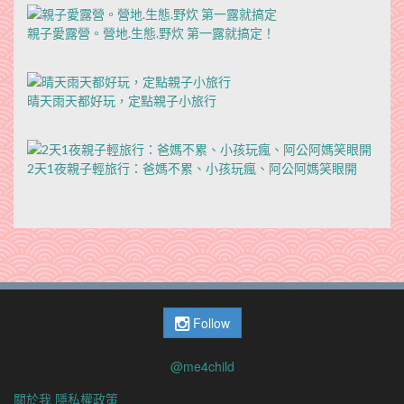
親子愛露營。營地.生態.野炊 第一露就搞定！
晴天雨天都好玩，定點親子小旅行
2天1夜親子輕旅行：爸媽不累、小孩玩瘋、阿公阿媽笑眼開
Follow
@me4child
關於我
隱私權政策