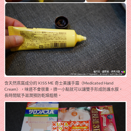
含天然燕窩成分的 KISS ME 奇士美護手霜〈Medicated Hand
Cream〉，味道不會很重，擠一小點就可以讓雙手形成防護水膜，
長時間賦予滋潤預防乾燥粗糙。