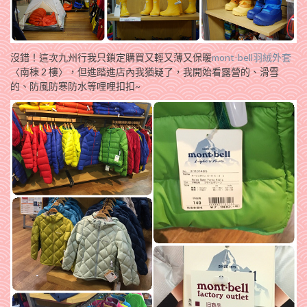
沒錯！這次九州行我只鎖定購買又輕又薄又保暖
mont-bell羽絨外套
〈南棟 2 樓〉，但進踏進店內我猶疑了，我開始看露營的、滑雪
的、防風防寒防水等哩哩扣扣~