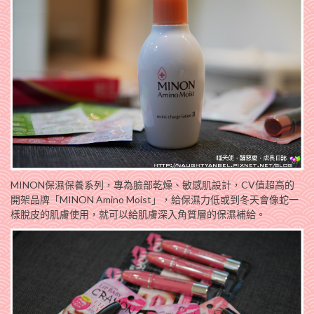
MINON保濕保養系列，專為臉部乾燥、敏感肌設計，CV值超高的
開架品牌「MINON Amino Moist」，給保濕力低或到冬天會像蛇一
樣脫皮的肌膚使用，就可以給肌膚深入角質層的保濕補給。