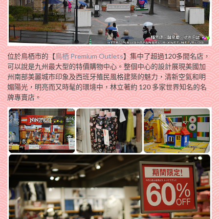
位於鳥栖市的【
鳥栖 Premium Outlets
】集中了超過120多間名店，
可以說是九州最大型的特價購物中心。整個中心的設計展現美國加
州南部美麗城市印象及西班牙殖民風格建築的魅力，清新空氣和明
媚陽光，明亮而又時髦的環境中，林立著約 120 多家世界知名的名
牌專賣店。