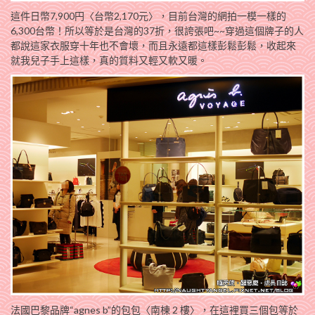
這件日幣7,900円〈台幣2,170元〉，目前台灣的網拍一模一樣的
6,300台幣！所以等於是台灣的37折，很誇張吧~~穿過這個牌子的人
都說這家衣服穿十年也不會壞，而且永遠都這樣彭鬆彭鬆，收起來
就我兒子手上這樣，真的質料又輕又軟又暖。
法國巴黎品牌“agnes b”的包包〈南棟 2 樓〉，在這裡買三個包等於