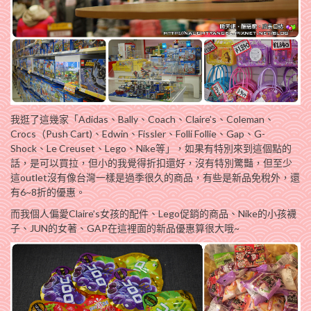
我逛了這幾家「Adidas、Bally、Coach、Claire’s、Coleman、
Crocs（Push Cart)、Edwin、Fissler、Folli Follie、Gap、G-
Shock、Le Creuset、Lego、Nike等」，如果有特別來到這個點的
話，是可以買拉，但小的我覺得折扣還好，沒有特別驚豔，但至少
這outlet沒有像台灣一樣是過季很久的商品，有些是新品免稅外，還
有6~8折的優惠。
而我個人偏愛Claire’s女孩的配件、Lego促銷的商品、Nike的小孩襪
子、JUN的女著、GAP在這裡面的新品優惠算很大哦~