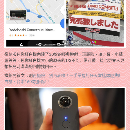
復刻版迷你紅白機內建了30款的經典遊戲，瑪麗歐、魂斗羅、小精
靈等等，迷你紅白機大小約原來的1/2不到非常可愛，這也更令人更
想把兒時滿滿的回憶找回來。
詳細開箱文→別
再扼腕！別再哀嚎！一手掌握的任天堂迷你經典紅
白機，台幣1600抱回家！