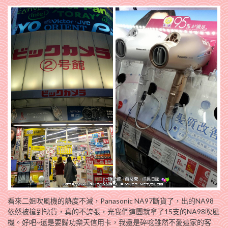
看來二姐吹風機的熱度不減，Panasonic NA97斷貨了，出的NA98
依然被搶到缺貨，真的不誇張，光我們這團就拿了15支的NA98吹風
機。好吧~還是要歸功樂天信用卡，我還是碎唸雖然不愛這家的客