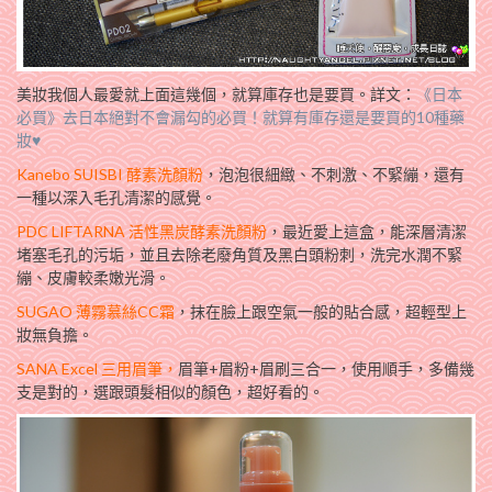
美妝我個人最愛就上面這幾個，就算庫存也是要買。詳文：
《日本
必買》去日本絕對不會漏勾的必買！就算有庫存還是要買的10種藥
妝♥
Kanebo SUISBI 酵素洗顏粉
，泡泡很細緻、不刺激、不緊繃，還有
一種以深入毛孔清潔的感覺。
PDC LIFTARNA 活性黑炭酵素洗顏粉
，最近愛上這盒，能深層清潔
堵塞毛孔的污垢，並且去除老廢角質及黑白頭粉刺，洗完水潤不緊
繃、皮膚較柔嫩光滑。
SUGAO 薄霧慕絲CC霜
，抹在臉上跟空氣一般的貼合感，超輕型上
妝無負擔。
SANA Excel 三用眉筆，
眉筆+眉粉+眉刷三合一，使用順手，多備幾
支是對的，選跟頭髮相似的顏色，超好看的。