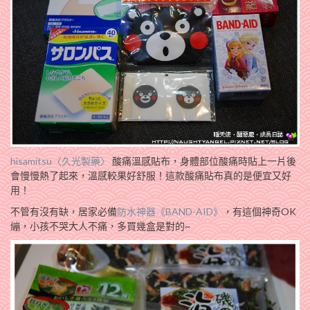
hisamitsu〈久光製藥〉
酸痛溫感貼布，身體部位酸痛時貼上一片後
會慢慢熱了起來，溫感較果好舒服！這款酸痛貼布真的是便宜又好
用！
不管有沒有缺，居家必備
防水神器《BAND-AID》
，有這個神奇OK
繃，小孩不哭大人不痛，多買幾盒是對的~