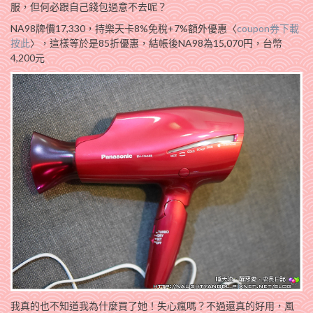
服，但何必跟自己錢包過意不去呢？
NA98牌價17,330，持樂天卡8%免稅+7%額外優惠〈
coupon券下載
按此
〉，這樣等於是85折優惠，結帳後NA98為15,070円，台幣
4,200元
我真的也不知道我為什麼買了她！失心瘋嗎？不過還真的好用，風