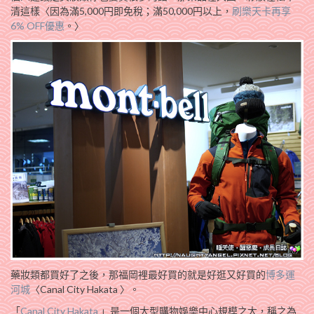
清這樣〈因為滿5,000円即免稅；滿50,000円以上，
刷樂天卡再享
6% OFF優惠
。〉
藥妝類都買好了之後，那福岡裡最好買的就是好逛又好買的
博多運
河城
〈Canal City Hakata 〉。
「
Canal City Hakata
」是一個大型購物娛樂中心規模之大，稱之為