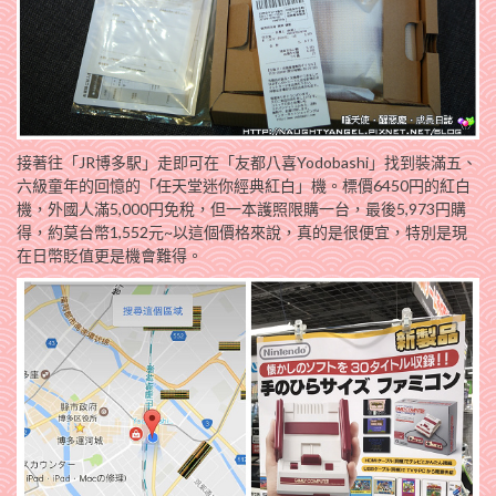
接著往「JR博多駅」走即可在「友都八喜Yodobashi」找到裝滿五、
六級童年的回憶的「任天堂迷你經典紅白」機。標價6450円的紅白
機，外國人滿5,000円免稅，但一本護照限購一台，最後5,973円購
得，約莫台幣1,552元~以這個價格來說，真的是很便宜，特別是現
在日幣貶值更是機會難得。