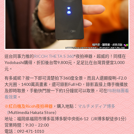
這台同事力推的
RICOH THETA S 360
°夜拍神器，超威的！同樣在
Yodobashi購得，折扣後台幣9,800元，足足比在台灣買便宜3,000
元。
有多威呢？按一下即可清楚拍下360度全景，而且人還顯瘦咧~F2.0
大光圈、1400萬高畫素，還可錄影Full HD，錄影直接上傳手機播放
及即時取景，手動快門按一下約1分鐘就可以取景，可在
FB粉絲團看
看效果
。
※紅白機及Ricoh夜拍神器
，購入地點：
マルチメディア博多
（
Multimedia Hakata Store）
地址：福岡県福岡市博多區博多駅中央街6-12（JR博多駅徒歩1分）
営業時間：9:30 – 22:00
電話：092-471-1010