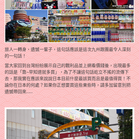
旅人一轉身，遺憾一輩子，這句話應該是這次九州跟團最令人深刻
的一句話！
當大家回到台灣紛紛展示自己的戰利品並上網看價錢後，出現最多
的話是「靠~早知道就多買」，為了不讓這句話屹立不搖的流傳下
去，那我實在應該來說說日本目前什麼最該買而且是最值得買！不
論你在日本的何處？如果你正想要買這些東些時，請多加留意別把
遺憾帶回來……