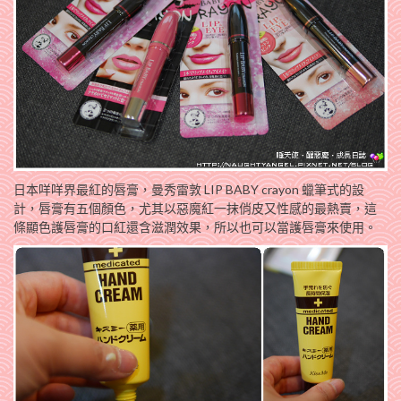
日本咩咩界最紅的唇膏，曼秀雷敦 LIP BABY crayon 蠟筆式的設
計，唇膏有五個顏色，尤其以惡魔紅一抹俏皮又性感的最熱賣，這
條顯色護唇膏的口紅還含滋潤效果，所以也可以當護唇膏來使用。