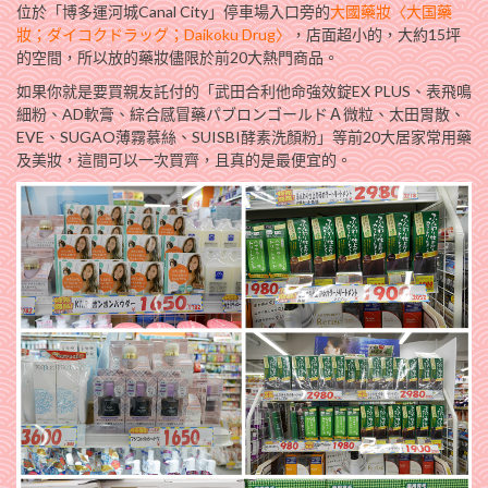
位於「博多運河城Canal City」停車場入口旁的
大國藥妝〈大国藥
妝；ダイコクドラッグ；Daikoku Drug〉
，店面超小的，大約15坪
的空間，所以放的藥妝儘限於前20大熱門商品。
如果你就是要買親友託付的「武田合利他命強效錠EX PLUS、表飛鳴
細粉、AD軟膏、綜合感冒藥パブロンゴールドＡ微粒、太田胃散、
EVE、SUGAO薄霧慕絲、SUISBI酵素洗顏粉」等前20大居家常用藥
及美妝，這間可以一次買齊，且真的是最便宜的。