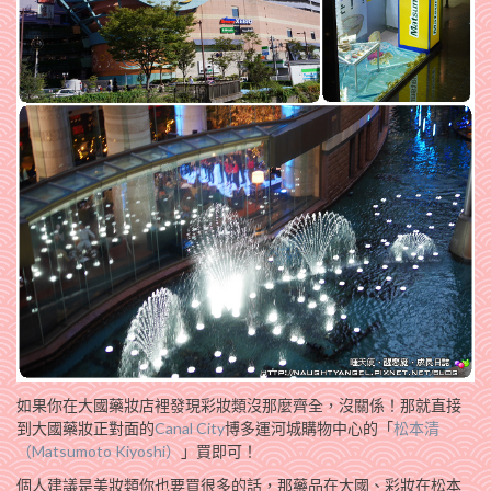
如果你在大國藥妝店裡發現彩妝類沒那麼齊全，沒關係！那就直接
到大國藥妝正對面的
Canal City
博多運河城購物中心的「
松本清
（Matsumoto Kiyoshi）
」買即可！
個人建議是美妝類你也要買很多的話，那藥品在大國、彩妝在松本