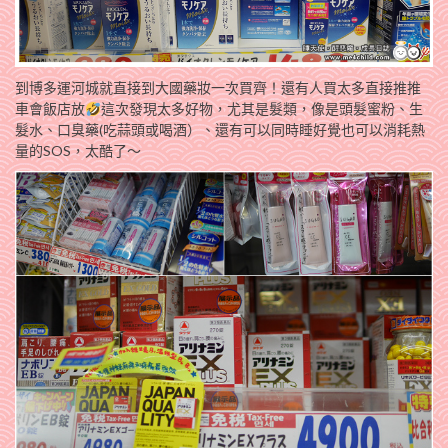
到博多運河城就直接到大國藥妝一次買齊！還有人買太多直接推推
車會飯店放
這次發現太多好物，尤其是髮類，像是頭髮蜜粉、生
髮水、口臭藥(吃蒜頭或喝酒）、還有可以同時睡好覺也可以消耗熱
量的SOS，太酷了～