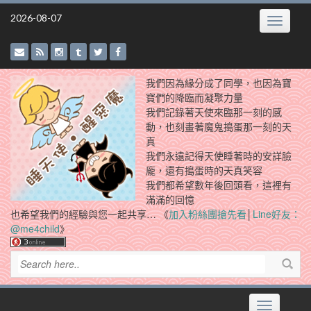
Skip
2026-08-07
Toggle
to
navigatio
content
我們因為緣分成了同學，也因為寶
寶們的降臨而凝聚力量
我們記錄著天使來臨那一刻的感
動，也刻畫著魔鬼搗蛋那一刻的天
真
我們永遠記得天使睡著時的安詳臉
龐，還有搗蛋時的天真笑容
我們都希望數年後回頭看，這裡有
滿滿的回憶
也希望我們的經驗與您一起共享… 《
加入粉絲團搶先看
│
Line好友：
@me4child
》
Toggle