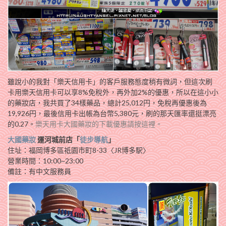
雖說小的我對「樂天信用卡」的客戶服務態度稍有微詞，但這次刷
卡用樂天信用卡可以享8%免稅外，再外加2%的優惠，所以在這小小
的藥妝店，我共買了34樣藥品，總計25,012円，免稅再優惠後為
19,926円，最後信用卡出帳為台幣5,380元，刷的那天匯率還挺漂亮
的0.27。
樂天用卡大國藥妝的
下載優惠請按這裡
。
大國藥妝
運河城前店「
徒步導航
」
住址：福岡博多區祗園市町8-33〈JR博多駅〉
營業時間：10:00~23:00
備註：有中文服務員