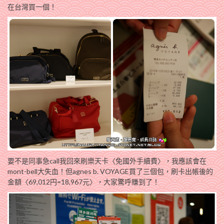
在台灣買一個！
要不是同事急call我回來刷樂天卡〈免國外手續費〉，我應該會在
mont-bell大失血！但agnes b. VOYAGE買了三個包，刷卡出帳後的
金額〈69,012円=18,967元〉，大家驚呼賺到了！