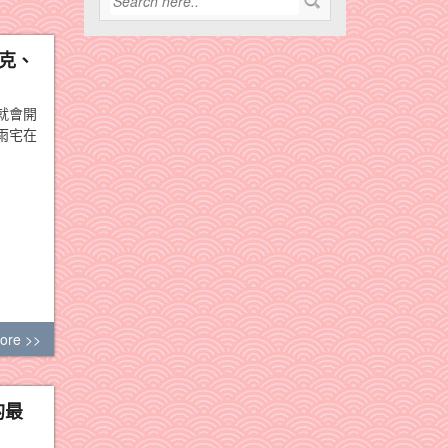
巴克、
就會開
雨宅在
ore >>
的最