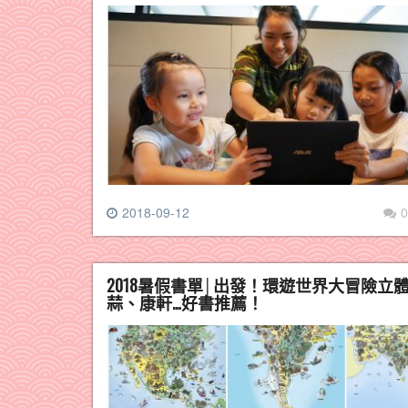
2018-09-12
0
2018暑假書單│出發！環遊世界大冒險
蒜、康軒…好書推薦！