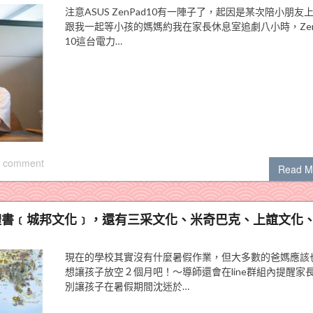
注意ASUS ZenPad10有一陣子了，起因是某次陪小朋友
跟我一起等小孩的媽媽約我在家長休息室追劇八小時，Zen
10這台電力…
 comment
Read M
立體書﹝城邦文化﹞，還有三采文化、米奇巴克、上誼文化
現在的學校其實沒有什麼暑假作業，但大多數的爸媽應該
想讓孩子放空２個月吧！～導師還會在line群組內提醒家
別讓孩子在暑假期間沈迷於…