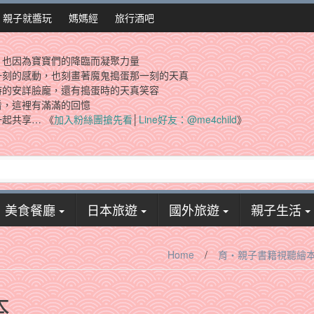
親子就醬玩
媽媽經
旅行酒吧
，也因為寶寶們的降臨而凝聚力量
一刻的感動，也刻畫著魔鬼搗蛋那一刻的天真
時的安詳臉龐，還有搗蛋時的天真笑容
看，這裡有滿滿的回憶
起共享… 《
加入粉絲團搶先看
│
Line好友：@me4child
》
美食餐廳
日本旅遊
國外旅遊
親子生活
Home
/
育‧親子書籍視聽繪
本