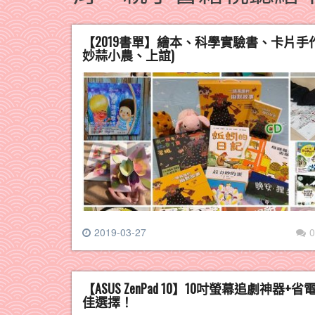
【2019書單】繪本、科學實驗書、卡片
妙蒜小農、上誼)
2019-03-27
0
【ASUS ZenPad 10】10吋螢幕追
佳選擇！