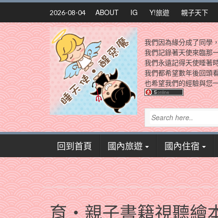
Skip
ABOUT
IG
Y!旅遊
親子天下
2026-08-04
to
content
我們因為緣分成了同學
我們記錄著天使來臨那
我們永遠記得天使睡著
我們都希望數年後回頭
也希望我們的經驗與您一
回到首頁
國內旅遊
國內住宿
育‧親子書籍視聽繪