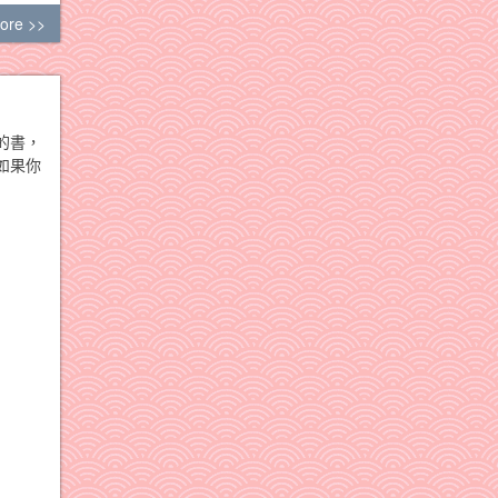
ore >>
的書，
如果你