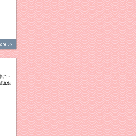
ore >>
集合、
戲互動