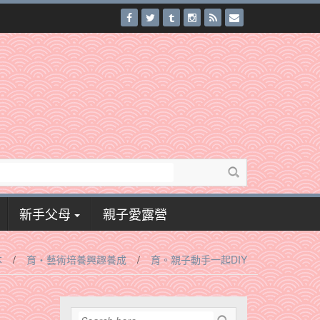
新手父母
親子愛露營
本
/
育‧藝術培養興趣養成
/
育。親子動手一起DIY