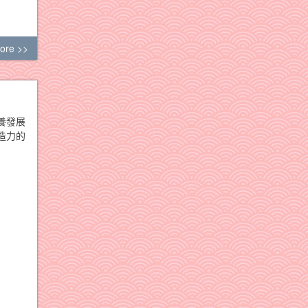
ore >>
養發展
造力的