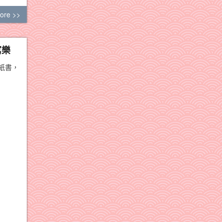
ore >>
寫樂
紙書，