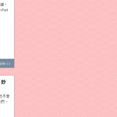
上課，
Pad
ore >>
、妙
也不會
長們，