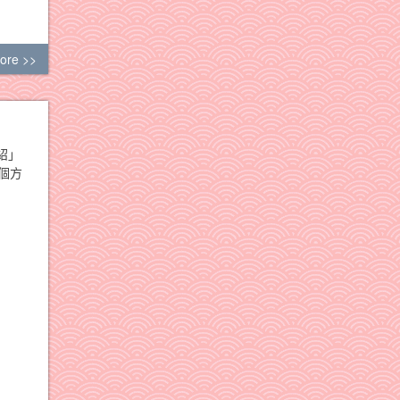
ore >>
紹」
個方