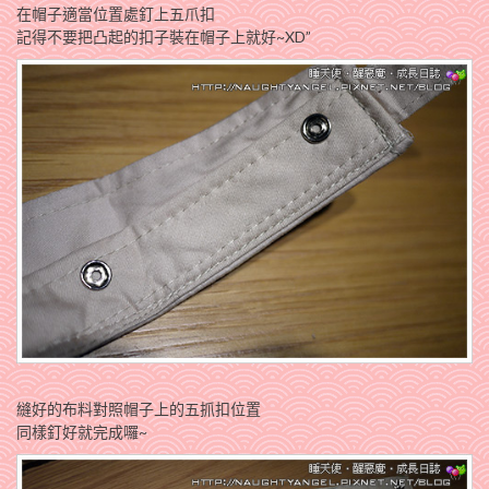
在帽子適當位置處釘上五爪扣
記得不要把凸起的扣子裝在帽子上就好~XD”
縫好的布料對照帽子上的五抓扣位置
同樣釘好就完成囉~