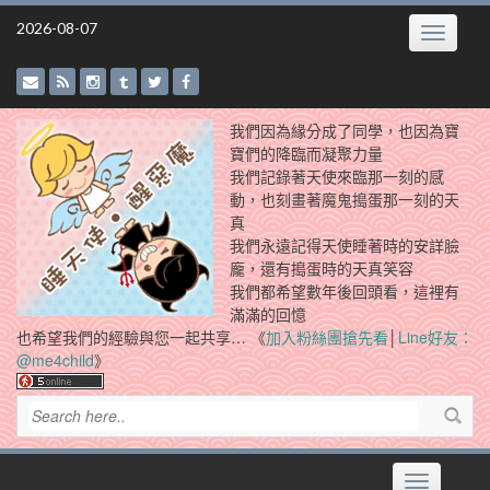
Skip
2026-08-07
Toggle
to
navigatio
content
我們因為緣分成了同學，也因為寶
寶們的降臨而凝聚力量
我們記錄著天使來臨那一刻的感
動，也刻畫著魔鬼搗蛋那一刻的天
真
我們永遠記得天使睡著時的安詳臉
龐，還有搗蛋時的天真笑容
我們都希望數年後回頭看，這裡有
滿滿的回憶
也希望我們的經驗與您一起共享… 《
加入粉絲團搶先看
│
Line好友：
@me4child
》
Toggle