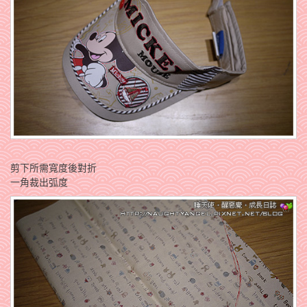
剪下所需寬度後對折
一角裁出弧度