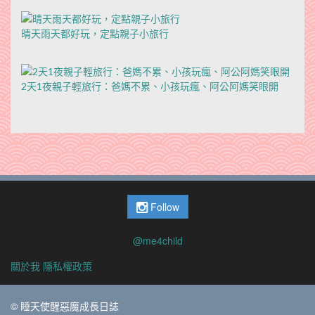
晴天雨天都好玩，定點親子小旅行
2天1夜親子輕旅行：爸媽不累、小孩玩瘋、阿公阿媽笑眼開
Follow
@me4child
關於我
隱私權政策
© 睡天使醒惡魔成長日誌