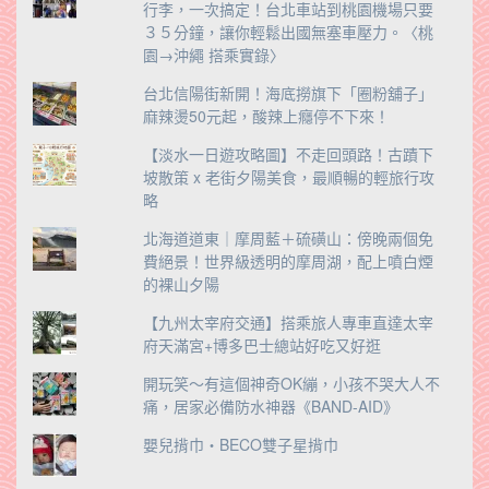
行李，一次搞定！台北車站到桃園機場只要
３５分鐘，讓你輕鬆出國無塞車壓力。〈桃
園→沖繩 搭乘實錄〉
台北信陽街新開！海底撈旗下「圈粉舖子」
麻辣燙50元起，酸辣上癮停不下來！
【淡水一日遊攻略圖】不走回頭路！古蹟下
坡散策 x 老街夕陽美食，最順暢的輕旅行攻
略
北海道道東｜摩周藍＋硫磺山：傍晚兩個免
費絕景！世界級透明的摩周湖，配上噴白煙
的裸山夕陽
【九州太宰府交通】搭乘旅人專車直達太宰
府天滿宮+博多巴士總站好吃又好逛
開玩笑～有這個神奇OK繃，小孩不哭大人不
痛，居家必備防水神器《BAND-AID》
嬰兒揹巾‧BECO雙子星揹巾