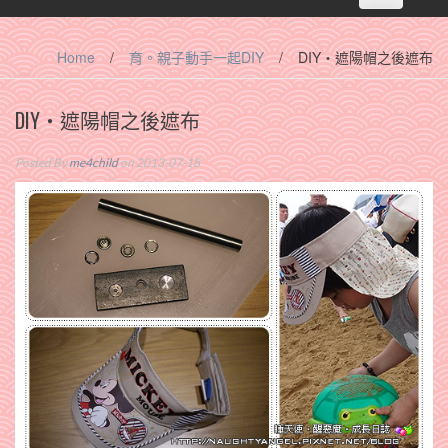
navigation
Home
/
育。親子動手一起DIY
/
DIY‧遮陽帽之後遮布
DIY‧遮陽帽之後遮布
Posted By
me4child
on 2013-07-18