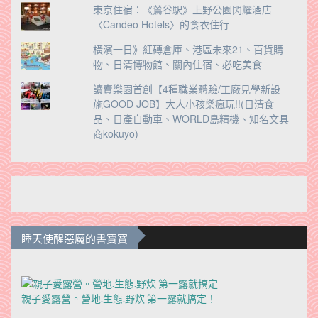
東京住宿：《鶑谷駅》上野公園閃耀酒店
〈Candeo Hotels〉的食衣住行
橫濱一日》紅磚倉庫、港區未來21、百貨購
物、日清博物館、關內住宿、必吃美食
讀賣樂園首創【4種職業體驗/工廠見學新設
施GOOD JOB】大人小孩樂瘋玩!!(日清食
品、日產自動車、WORLD島精機、知名文具
商kokuyo)
睡天使醒惡魔的書寶寶
親子愛露營。營地.生態.野炊 第一露就搞定！