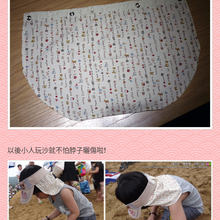
以後小人玩沙就不怕脖子曬傷啦
!