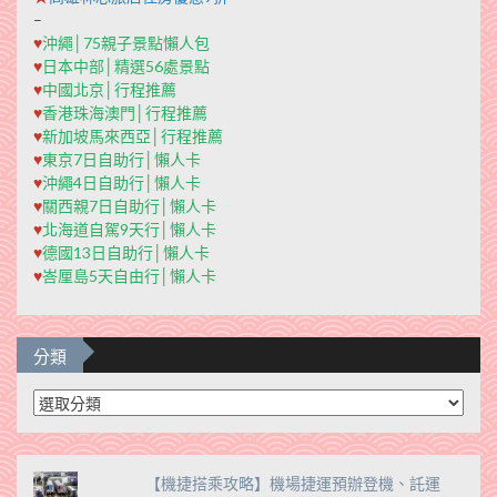
–
♥
沖繩│75親子景點懶人包
♥
日本中部│精選56處景點
♥
中國北京│行程推薦
♥
香港珠海澳門│行程推薦
♥
新加坡馬來西亞│行程推薦
♥
東京7日自助行│懶人卡
♥
沖繩4日自助行│懶人卡
♥
關西親7日自助行│懶人卡
♥
北海道自駕9天行│懶人卡
♥
德國13日自助行│懶人卡
♥
峇厘島5天自由行│懶人卡
分類
分
類
【機捷搭乘攻略】機場捷運預辦登機、託運