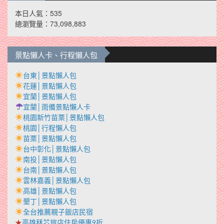
本日人氣：535
總瀏覽量：73,098,883
景點懶人卡、行程懶人包
台東│景點懶人包
花蓮│景點懶人包
宜蘭│景點懶人包
宜蘭│雨備景點懶人卡
桃園新竹苗栗│景點懶人包
桃園│行程懶人包
苗栗│景點懶人包
台中彰化│景點懶人包
南投│景點懶人包
台南│景點懶人包
雲林嘉義│景點懶人包
高雄│景點懶人包
墾丁│景點懶人包
全台推薦親子飯店民宿
★
高雄秝芯旅店住房優惠9折