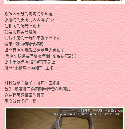
應該大部分的媽媽們都知道
小鬼們的皮膚比大人薄了1/3
在相同的陽光照射下
就是比較容易曬傷..
.
偏偏小鬼們一玩起來就不管不顧
健忘+懶惰的阿母如我..
.
出門有擦防曬就已經是老天保佑了
(想擦防蚊還要有間隔時間…更容易忘記..
.
)
更不用提補擦+記得帶在身上…
所以
!
來幫原本的帽子+工吧!
材料就是：帽子、薄布、五爪扣
首先~繞著帽子內圈測量所需布料寬度
像這種可調帽圍的帽子
長度就有多抓一點