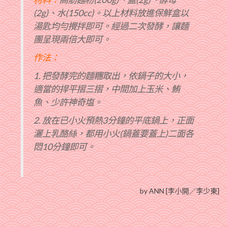
(2g)、水(150cc)。以上材料放進保鮮盒以
湯匙均勻攪拌即可。經過二次發酵，讓麵
團呈現兩倍大即可。
作法：
1. 把發酵完的麵糰取出，依鍋子的大小，
適當的捍平摺三摺，中間加上玉米、鮪
魚、少許神奇塩。
2. 放在已小火預熱3分鐘的平底鍋上，正面
灑上乳酪絲，都用小火(鍋蓋要蓋上)二面各
悶10分鐘即可。
by ANN [李小開／李少東]