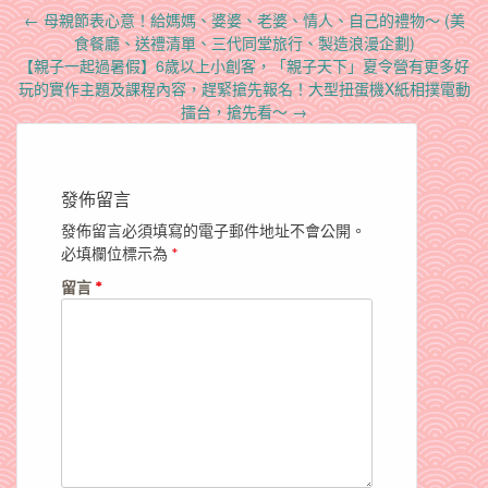
Post
←
母親節表心意！給媽媽、婆婆、老婆、情人、自己的禮物～ (美
navigation
食餐廳、送禮清單、三代同堂旅行、製造浪漫企劃)
【親子一起過暑假】6歲以上小創客，「親子天下」夏令營有更多好
玩的實作主題及課程內容，趕緊搶先報名！大型扭蛋機X紙相撲電動
擂台，搶先看～
→
發佈留言
發佈留言必須填寫的電子郵件地址不會公開。
必填欄位標示為
*
留言
*