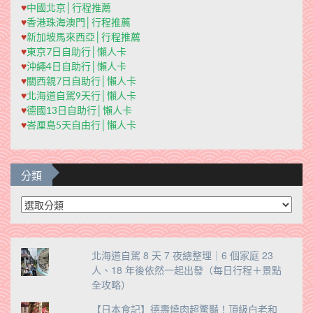
♥
中國北京│行程推薦
♥
香港珠海澳門│行程推薦
♥
新加坡馬來西亞│行程推薦
♥
東京7日自助行│懶人卡
♥
沖繩4日自助行│懶人卡
♥
關西親7日自助行│懶人卡
♥
北海道自駕9天行│懶人卡
♥
德國13日自助行│懶人卡
♥
峇厘島5天自由行│懶人卡
分類
分
類
北海道自駕 8 天 7 夜總整理｜6 個家庭 23
人、18 年後依然一起出發（每日行程＋景點
全攻略）
【日本食記】德壽燒肉超驚豔！頂級白老和