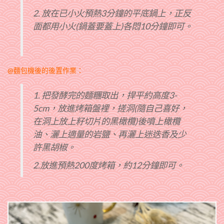
2. 放在已小火預熱3分鐘的平底鍋上，正反
面都用小火(鍋蓋要蓋上)各悶10分鐘即可。
@麵包機後的後置作業：
1. 把發酵完的麵糰取出，捍平約高度3-
5cm，放進烤箱盤裡，搓洞(隨自己喜好，
在洞上放上籽切片的黑橄欖)後噴上橄欖
油、灑上適量的岩鹽、再灑上迷迭香及少
許黑胡椒。
2.放進預熱200度烤箱，約12分鐘即可。