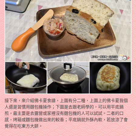
接下來，來介紹佛卡夏食譜，上圖有分二種，上圖上的佛卡夏我個
人還是習慣用麵包機操作；下圖是去跟老師學的，可以用平底鍋
煎，最主要是去露營或家裡沒有麵包機的人可以試試。二者的口
感，烤箱或麵包機做出來的較香；平底鍋就外酥內軟，若放涼了會
覺得在吃東方大餅。