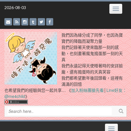
Skip
2026-08-03
Toggle
to
navigatio
content
我們因為緣分成了同學，也因為寶
寶們的降臨而凝聚力量
我們記錄著天使來臨那一刻的感
動，也刻畫著魔鬼搗蛋那一刻的天
真
我們永遠記得天使睡著時的安詳臉
龐，還有搗蛋時的天真笑容
我們都希望數年後回頭看，這裡有
滿滿的回憶
也希望我們的經驗與您一起共享… 《
加入粉絲團搶先看
│
Line好友：
@me4child
》
Toggle