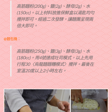
高筋麵粉(200g)、鹽(2g)、酵母(2g)、水
(150cc)。以上材料放進保鮮盒以湯匙均勻
攪拌即可。經過二次發酵，讓麵團呈現兩
倍大即可。
@麵包機：
高筋麵粉(250g)、鹽(3g)、酵母(3g)、水
(180cc)。用4號速成吐司模式，以上先用
行程30〈烏龍麵麵糰模式〉攪拌。最後在
室溫20度以上2小時左右。