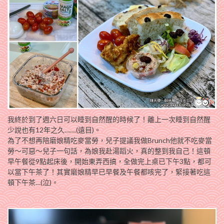
我終於到了週六日可以睡到自然醒的時候了！離上一次睡到自然醒
少說也有12年之久…….(遠目)。
為了不想再陪磨娘精吃麥當勞，兒子提議我做Brunch他就不吃麥當
勞～可惡～兒子一句話，為娘我赴湯蹈火，真的整到我自己！這頓
早午餐從9點起床後，開始東弄西搞，全做完上桌已下午3點，都可
以當下午茶了！其實磨娘精早已早餐及午餐都咳完了，緊接著吃這
頓下午茶…(泣)。