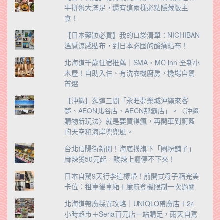
牛拼盤大滿足，還有這兩樣必點隱藏版主
食！
【日本藥妝必買】我的口袋清單：NICHIBAN
溫感涼感貼布，到日本必囤的酸痛貼布！
北海道千歲住宿推薦｜SMA・MO inn 全新小
木屋！自助入住、有洗衣機廚房，機場自駕
首選
【沖繩】逛這三間「永旺夢樂城沖繩來客
夢、AEON北谷店、AEON那霸店」。〈沖繩
購物新玩法〉就是要買得瘋，再開車到蔚藍
的天空和海岸兜兜風。
台北信陽街新開！海底撈旗下「圈粉舖子」
麻辣燙50元起，酸辣上癮停不下來！
日本自駕9天行李這樣帶！前開式母子箱完美
卡位：租車後車廂＋廉航登機限制一次過關
北海道帶廣採買攻略｜UNIQLO帶廣店＋24
小時超市＋Seria百元店一站購足，雨天自駕