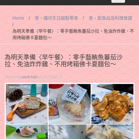
navigation
Home
/
食‧彌月生日甜點零食
/
食‧副食品及料理食譜
/
為明天準備〈早午餐〉：零手藝鮪魚蕃茄沙拉、免油炸炸雞、不
用烤箱佛卡夏麵包～
為明天準備〈早午餐〉：零手藝鮪魚蕃茄沙
拉、免油炸炸雞、不用烤箱佛卡夏麵包～
Posted By
me4child
on 2019-04-26