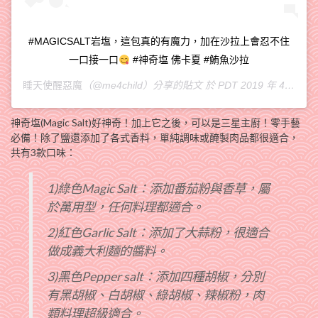
#MAGICSALT岩塩，這包真的有魔力，加在沙拉上會忍不住
一口接一口
#神奇塩 佛卡夏 #鮪魚沙拉
睡天使醒惡魔
（@me4child）分享的貼文 於
PDT 2019 年 4月 月 16 日 上午 6:46
神奇塩(Magic Salt)好神奇！加上它之後，可以是三星主廚！零手藝
必備！除了鹽還添加了各式香料，單純調味或醃製肉品都很適合，
共有3款口味：
1)綠色Magic Salt：添加番茄粉與香草，屬
於萬用型，任何料理都適合。
2)紅色Garlic Salt：添加了大蒜粉，很適合
做成義大利麵的醬料。
3)黑色Pepper salt：添加四種胡椒，分別
有黑胡椒、白胡椒、綠胡椒、辣椒粉，肉
類料理超級適合。