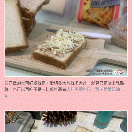
自己做的土司好處就是，愛切多大片就多大片，就算只是灑上乳酪
絲，也可以百吃不厭～比較推薦做
肉桂黑糖牛奶土司
、
葡萄奶油土
司
。