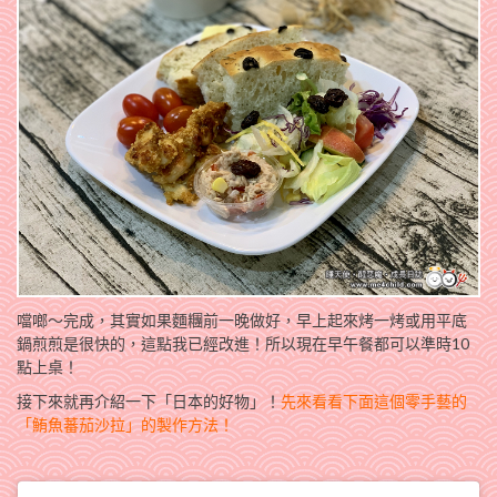
噹啷～完成，其實如果麵糰前一晚做好，早上起來烤一烤或用平底
鍋煎煎是很快的，這點我已經改進！所以現在早午餐都可以準時10
點上桌！
接下來就再介紹一下「日本的好物」！
先來看看下面這個零手藝的
「鮪魚蕃茄沙拉」的製作方法！