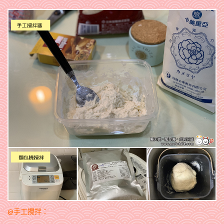
@手工攪拌：