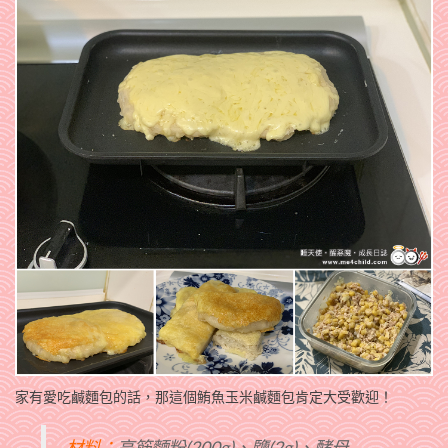
家有愛吃鹹麵包的話，那這個鮪魚玉米鹹麵包肯定大受歡迎！
材料：
高筋麵粉(200g)、鹽(2g)、酵母