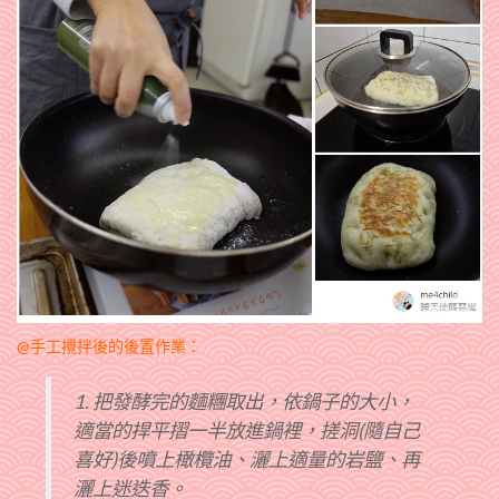
@手工攪拌後的後置作業：
1. 把發酵完的麵糰取出，依鍋子的大小，
適當的捍平摺一半放進鍋裡，搓洞(隨自己
喜好)後噴上橄欖油、灑上適量的岩鹽、再
灑上迷迭香。