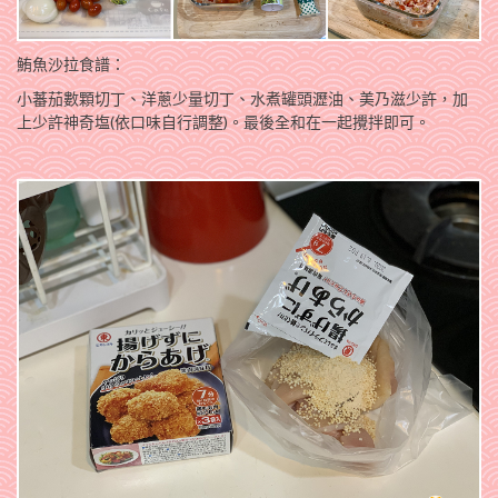
鮪魚沙拉食譜：
小蕃茄數顆切丁、洋蔥少量切丁、水煮罐頭瀝油、美乃滋少許，加
上少許神奇塩(依口味自行調整)。最後全和在一起攪拌即可。