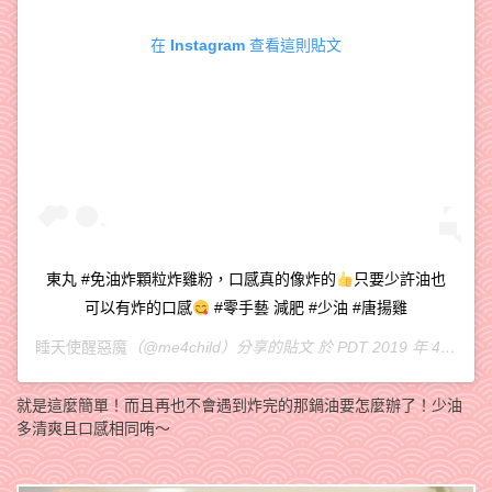
在 Instagram 查看這則貼文
東丸 #免油炸顆粒炸雞粉，口感真的像炸的
只要少許油也
可以有炸的口感
#零手藝 減肥 #少油 #唐揚雞
睡天使醒惡魔
（@me4child）分享的貼文 於
PDT 2019 年 4月 月 16 日 上午 6:49
就是這麼簡單！而且再也不會遇到炸完的那鍋油要怎麼辦了！少油
多清爽且口感相同哊～