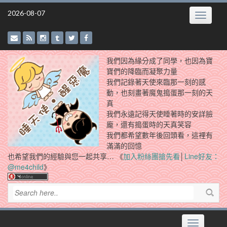
Skip
2026-08-07
Toggle
to
navigatio
content
我們因為緣分成了同學，也因為寶
寶們的降臨而凝聚力量
我們記錄著天使來臨那一刻的感
動，也刻畫著魔鬼搗蛋那一刻的天
真
我們永遠記得天使睡著時的安詳臉
龐，還有搗蛋時的天真笑容
我們都希望數年後回頭看，這裡有
滿滿的回憶
也希望我們的經驗與您一起共享… 《
加入粉絲團搶先看
│
Line好友：
@me4child
》
Toggle