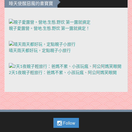
睡天使醒惡魔的書寶寶
親子愛露營。營地.生態.野炊 第一露就搞定！
晴天雨天都好玩，定點親子小旅行
2天1夜親子輕旅行：爸媽不累、小孩玩瘋、阿公阿媽笑眼開
Follow