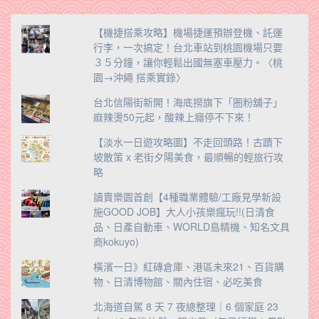
【機捷搭乘攻略】機場捷運預辦登機、託運
行李，一次搞定！台北車站到桃園機場只要
３５分鐘，讓你輕鬆出國無塞車壓力。〈桃
園→沖繩 搭乘實錄〉
台北信陽街新開！海底撈旗下「圈粉舖子」
麻辣燙50元起，酸辣上癮停不下來！
【淡水一日遊攻略圖】不走回頭路！古蹟下
坡散策 x 老街夕陽美食，最順暢的輕旅行攻
略
讀賣樂園首創【4種職業體驗/工廠見學新設
施GOOD JOB】大人小孩樂瘋玩!!(日清食
品、日產自動車、WORLD島精機、知名文具
商kokuyo)
橫濱一日》紅磚倉庫、港區未來21、百貨購
物、日清博物館、關內住宿、必吃美食
北海道自駕 8 天 7 夜總整理｜6 個家庭 23