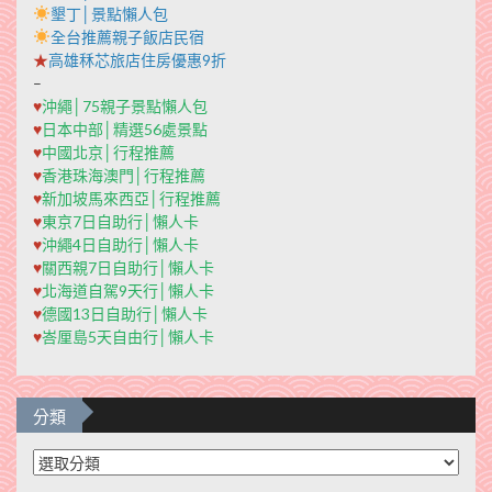
墾丁│景點懶人包
全台推薦親子飯店民宿
★
高雄秝芯旅店住房優惠9折
–
♥
沖繩│75親子景點懶人包
♥
日本中部│精選56處景點
♥
中國北京│行程推薦
♥
香港珠海澳門│行程推薦
♥
新加坡馬來西亞│行程推薦
♥
東京7日自助行│懶人卡
♥
沖繩4日自助行│懶人卡
♥
關西親7日自助行│懶人卡
♥
北海道自駕9天行│懶人卡
♥
德國13日自助行│懶人卡
♥
峇厘島5天自由行│懶人卡
分類
分
類