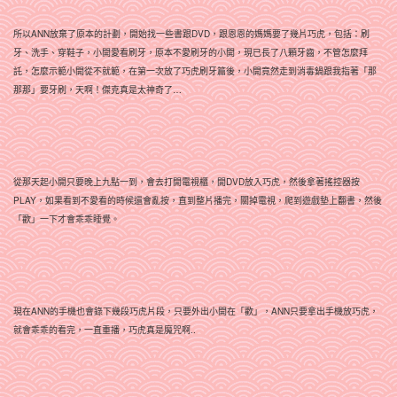
所以ANN放棄了原本的計劃，開始找一些書跟DVD，跟恩恩的媽媽要了幾片巧虎，包括：刷
牙、洗手、穿鞋子，小開愛看刷牙，原本不愛刷牙的小開，現已長了八顆牙齒，不管怎麼拜
託，怎麼示範小開從不就範，在第一次放了巧虎刷牙篇後，小開竟然走到消毒鍋跟我指著「那
那那」要牙刷，天啊！傑克真是太神奇了…
從那天起小開只要晚上九點一到，會去打開電視櫃，開DVD放入巧虎，然後拿著搖控器按
PLAY，如果看到不愛看的時候還會亂按，直到整片播完，關掉電視，爬到遊戲墊上翻書，然後
「歡」一下才會乖乖睡覺。
現在ANN的手機也會錄下幾段巧虎片段，只要外出小開在「歡」，ANN只要拿出手機放巧虎，
就會乖乖的看完，一直重播，巧虎真是魔咒啊..