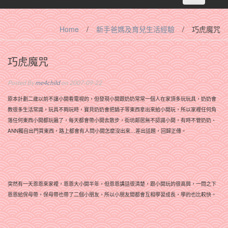
navigation
Home
/
新手爸媽及育兒生活經驗
/
巧虎魔咒
巧虎魔咒
Posted By
me4child
on 2007-09-22
原本計劃二歲以前不讓小開看電視的，但發現小開跟奶奶常常一個人在家頂多玩玩具，奶奶會
教很多生活常識，玩具不夠玩時，寶貝奶奶會把鍋子等東西拿出來給小開玩，所以家裡任何角
落任何東西小開都玩遍了，每天都會帶小開去散步，街坊鄰居無不認識小開，有時不管奶奶、
ANN獨自出門買東西，路上都會有人問小開怎麼沒出來…差出話題，回歸正傳。
突然有一天恩恩來家裡，恩恩大小開半年，但恩恩講話很清楚，跟小開玩的很高興，一問之下
恩恩給保母帶，保母帶也帶了二個小朋友，所以小朋友間都會互相學習成長，學的也比較快。