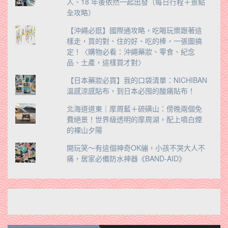
人、18 年後依然一起出發（每日行程＋景點
全攻略）
【沖繩必逛】國際通攻略，吃喝玩樂跟著這
樣走，買的對、住的好、吃的棒，一張圖搞
定！〈購物必看：沖繩藥妝、零食、紀念
品、土產，這樣買才對〉
【日本藥妝必買】我的口袋清單：NICHIBAN
溫感涼感貼布，到日本必囤的酸痛貼布！
北海道道東｜摩周藍＋硫磺山：傍晚兩個免
費絕景！世界級透明的摩周湖，配上噴白煙
的裸山夕陽
開玩笑～有這個神奇OK繃，小孩不哭大人不
痛，居家必備防水神器《BAND-AID》