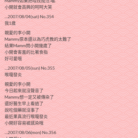
Mammy如果把哇改成汪.喵.
小開就會高興的呵呵大笑
…2007/08/04(sat) No.354
我1歲
親愛的李小開
Mammy原本還以為巧虎教的太難了
結果Mamm問小開幾歲了
小開會害羞的比著食指
好可愛哦
…2007/08/05(sun) No.355
喉嚨發炎
親愛的李小開
今日起來就沒聲音了
Mammy想一定又被傳染了
還好醫生早上看過了
說吃個藥就沒事了
最近果真流行喉嚨發炎
小開好容易被感染哦
…2007/08/06(mon) No.356