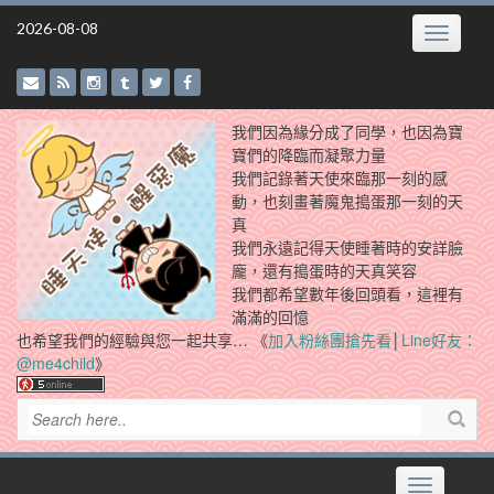
Skip
2026-08-08
Toggle
to
navigatio
content
我們因為緣分成了同學，也因為寶
寶們的降臨而凝聚力量
我們記錄著天使來臨那一刻的感
動，也刻畫著魔鬼搗蛋那一刻的天
真
我們永遠記得天使睡著時的安詳臉
龐，還有搗蛋時的天真笑容
我們都希望數年後回頭看，這裡有
滿滿的回憶
也希望我們的經驗與您一起共享… 《
加入粉絲團搶先看
│
Line好友：
@me4child
》
Toggle