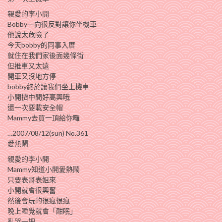
親愛的李小開
Bobby一向很反對讓你坐機車
他說太危險了
今天bobby的同事入厝
就住在我們家後面幾條街
但推車又太遠
開車又沒地方停
bobby終於讓我們坐上機車
小開擠中間好高興哦
還一次要載安全帽
Mammy去買一頂給你囉
…2007/08/12(sun) No.361
愛熱鬧
親愛的李小開
Mammy知道小開愛熱鬧
只要表哥表姐來
小開就會很興奮
然後會玩的很瘋很瘋
晚上睡覺就會「酣眠」
亂哭一把