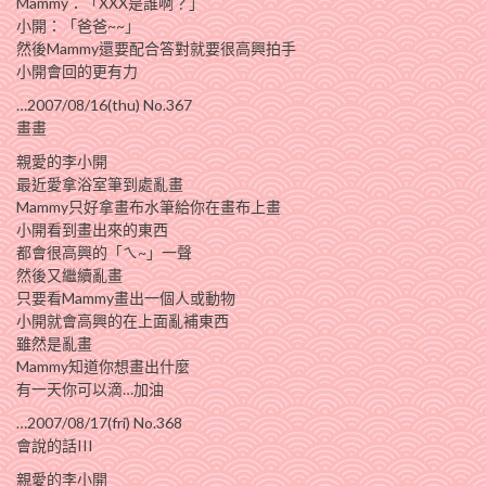
Mammy：「XXX是誰啊？」
小開：「爸爸~~」
然後Mammy還要配合答對就要很高興拍手
小開會回的更有力
…2007/08/16(thu) No.367
畫畫
親愛的李小開
最近愛拿浴室筆到處亂畫
Mammy只好拿畫布水筆給你在畫布上畫
小開看到畫出來的東西
都會很高興的「ㄟ~」一聲
然後又繼續亂畫
只要看Mammy畫出一個人或動物
小開就會高興的在上面亂補東西
雖然是亂畫
Mammy知道你想畫出什麼
有一天你可以滴…加油
…2007/08/17(fri) No.368
會說的話III
親愛的李小開