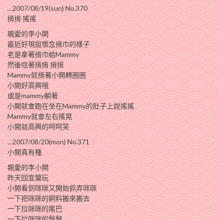
…2007/08/19(sun) No.370
揹揹 搖搖
親愛的李小開
最近好現挺懷念揹巾的樣子
老是拿著揹巾給Mammy
然後唸著揹揹 揹揹
Mammy就揹著小開轉圈圈
小開好高興哦
或是mammy躺著
小開就會跑在坐在Mammy的肚子上說搖搖
Mammy就會左右搖晃
小開就高興的呵呵笑
…2007/08/20(mon) No.371
小開真有種
親愛的李小開
昨天回宜蘭玩
小開看到咪咪又開始抓弄咪咪
一下把咪咪的飼料搬來搬去
一下拉咪咪的尾巴
一下拉咪咪的鬚鬚