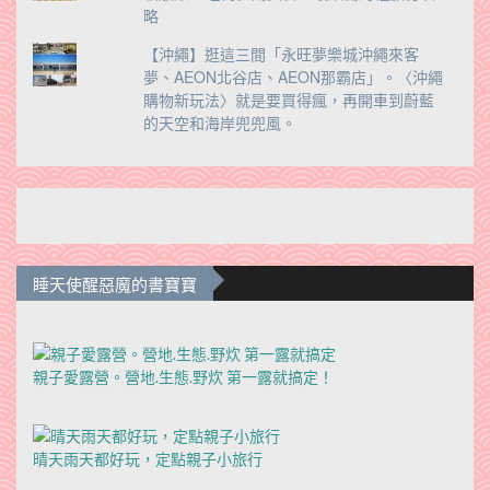
略
【沖繩】逛這三間「永旺夢樂城沖繩來客
夢、AEON北谷店、AEON那霸店」。〈沖繩
購物新玩法〉就是要買得瘋，再開車到蔚藍
的天空和海岸兜兜風。
睡天使醒惡魔的書寶寶
親子愛露營。營地.生態.野炊 第一露就搞定！
晴天雨天都好玩，定點親子小旅行