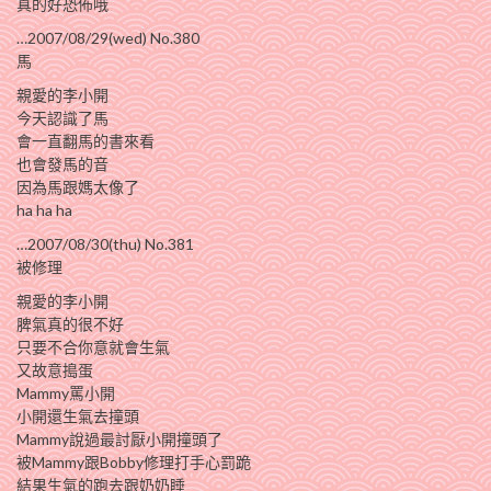
真的好恐佈哦
…2007/08/29(wed) No.380
馬
親愛的李小開
今天認識了馬
會一直翻馬的書來看
也會發馬的音
因為馬跟媽太像了
ha ha ha
…2007/08/30(thu) No.381
被修理
親愛的李小開
脾氣真的很不好
只要不合你意就會生氣
又故意搗蛋
Mammy罵小開
小開還生氣去撞頭
Mammy說過最討厭小開撞頭了
被Mammy跟Bobby修理打手心罰跪
結果生氣的跑去跟奶奶睡