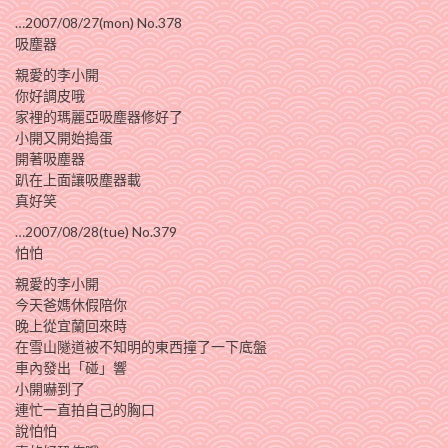
…2007/08/27(mon) No.378
吸塵器
親愛的李小開
你好調皮哦
家裡的瑪麗亞吸塵器修好了
小開又開始搗蛋
開著吸塵器
趴在上面讓吸塵器載
真好笑
…2007/08/28(tue) No.379
怕怕
親愛的李小開
今天爸媽休假陪你
晚上從宜蘭回來時
在雪山隧道被不知明的東西撞了一下底盤
車內發出「碰」響
小開嚇到了
連忙一直拍自己的胸口
說怕怕