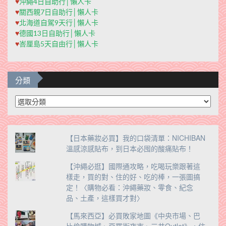
♥
沖繩4日自助行│懶人卡
♥
關西親7日自助行│懶人卡
♥
北海道自駕9天行│懶人卡
♥
德國13日自助行│懶人卡
♥
峇厘島5天自由行│懶人卡
分類
分
類
【日本藥妝必買】我的口袋清單：NICHIBAN
溫感涼感貼布，到日本必囤的酸痛貼布！
【沖繩必逛】國際通攻略，吃喝玩樂跟著這
樣走，買的對、住的好、吃的棒，一張圖搞
定！〈購物必看：沖繩藥妝、零食、紀念
品、土產，這樣買才對〉
【馬來西亞】必買敗家地圖《中央市場、巴