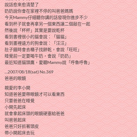
說話愈來愈清楚了
奶奶說你會在家裡不停的叫爸爸媽媽
今天Mammy仔細聽你講的話發現你進步不少
看到杯子就會再拿另一個東西讓二個敲在一起
然後說「杯杯」其實是要說乾杯
看到書裡很小的貓會說：「貓貓」
看到畫裡遠方的狗會說：「汪汪」
肚子餓時會去櫃子找餅乾，會說「旺旺」
睡覺前一定要喝牛奶，會說「奶奶」
最近知道貓頭鷹，愛聽Mammy說「呼魯呼魯」
…2007/08/18(sat) No.369
爸爸的眼鏡
親愛的李小開
知道爸爸要帶眼鏡才可以看東西
只要爸爸在睡覺
小開先起床
就會拿起床頭的眼鏡硬塞給爸爸
叫爸爸起床
爸爸只好抓著頭皮
帶小開起床去玩