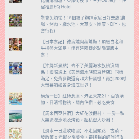
比倫購物城、亞羅街夜市、三井Outlet》，住
宿推薦EQ Hotel
聚會免煩惱！15個親子辦趴家庭日好去處(農
場、烤肉、戲水池、大草皮、團康、DIY、包
套行程)
【日本食記】德壽燒肉超驚豔！頂級白老和
牛拼盤大滿足，還有這兩樣必點隱藏版主
食！
【沖繩新景點】去不了美麗海水族館沒關
係！國際通上《美麗海水族館直營店》同樣
滿足，免費參觀還有超大扭蛋機！再加200吋
大螢幕猶如置身海底世界！
橫濱一日》紅磚倉庫、港區未來21、百貨購
物、日清博物館、關內住宿、必吃美食
【馬來西亞住宿】大紅花渡假村， 一房一私
人無邊際泳池及烤箱，超私密大沙灘！
【淡水一日遊攻略圖】不走回頭路！古蹟下
坡散策 x 老街夕陽美食，最順暢的輕旅行攻