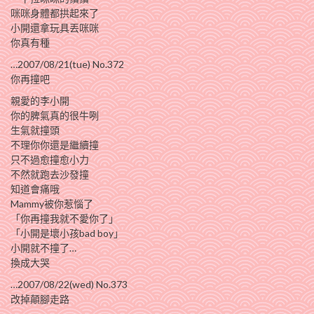
咪咪身體都拱起來了
小開還拿玩具丟咪咪
你真有種
…2007/08/21(tue) No.372
你再撞吧
親愛的李小開
你的脾氣真的很牛咧
生氣就撞頭
不理你你還是繼續撞
只不過愈撞愈小力
不然就跑去沙發撞
知道會痛哦
Mammy被你惹惱了
「你再撞我就不愛你了」
「小開是壞小孩bad boy」
小開就不撞了…
換成大哭
…2007/08/22(wed) No.373
改掉顛腳走路