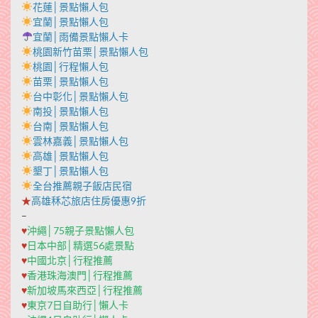
花蓮│景點懶人包
宜蘭│景點懶人包
宜蘭│雨備景點懶人卡
桃園新竹苗栗│景點懶人包
桃園│行程懶人包
苗栗│景點懶人包
台中彰化│景點懶人包
南投│景點懶人包
台南│景點懶人包
雲林嘉義│景點懶人包
高雄│景點懶人包
墾丁│景點懶人包
全台推薦親子飯店民宿
★
高雄秝芯旅店住房優惠9折
–
♥
沖繩│75親子景點懶人包
♥
日本中部│精選56處景點
♥
中國北京│行程推薦
♥
香港珠海澳門│行程推薦
♥
新加坡馬來西亞│行程推薦
♥
東京7日自助行│懶人卡