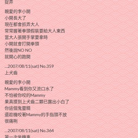
捉弄
親愛的李小開
小開長大了
現在都會抓弄大人
常常握著拳頭假裝要給大人東西
當大人張開手掌要拿時
小開就會打開拳頭
然後說NO NO
就開心的跑開
…2007/08/11(sat) No.359
上犬齒
親愛的李小開
Mammy看到你又流口水了
不怕被你咬的Mammy
果真摸到上犬齒二顆已露出小白了
你這個鬼靈精
還趁機咬著Mammy的手指頭不放
很痛咧
…2007/08/11(sat) No.364
第一次坐機車