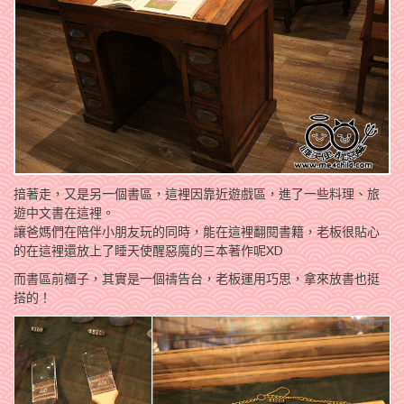
揞著走，又是另一個書區，這裡因靠近遊戲區，進了一些料理、旅
遊中文書在這裡。
讓爸媽們在陪伴小朋友玩的同時，能在這裡翻閱書籍，老板很貼心
的在這裡還放上了睡天使醒惡魔的三本著作呢XD
而書區前櫃子，其實是一個禱告台，老板運用巧思，拿來放書也挺
搭的！