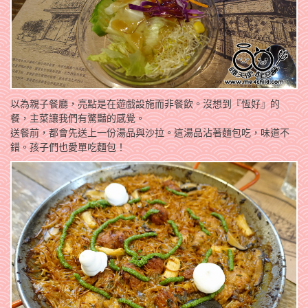
以為親子餐廳，亮點是在遊戲設施而非餐飲。沒想到『恆好』的
餐，主菜讓我們有驚豔的感覺。
送餐前，都會先送上一份湯品與沙拉。這湯品沾著麵包吃，味道不
錯。孩子們也愛單吃麵包！