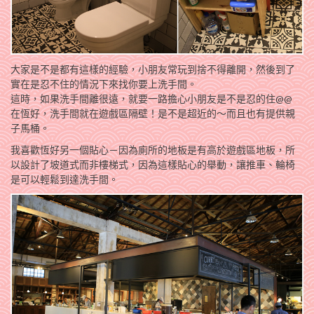
大家是不是都有這樣的經驗，小朋友常玩到捨不得離開，然後到了
實在是忍不住的情況下來找你要上洗手間。
這時，如果洗手間離很遠，就要一路擔心小朋友是不是忍的住@@
在恆好，洗手間就在遊戲區隔壁！是不是超近的～而且也有提供親
子馬桶。
我喜歡恆好另一個貼心－因為廁所的地板是有高於遊戲區地板，所
以設計了坡道式而非樓梯式，因為這樣貼心的舉動，讓推車、輪椅
是可以輕鬆到達洗手間。