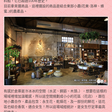
料船，它已超過100年歷史。
目前拿來擺商品，這裡擺設的商品是結合東部小農(花東-洛神、蜂
蜜..)的農產品。
有感於倉庫是冷冰冰的空間（水泥、鋼筋、木頭..），想要在這樣的
場域裡增加溫暖感，所以這空間規劃成小小的花區（花店），跟在
地小農合作，產品包含：永生花、乾燥花、及一部份的鮮花，這花
區也結合香氛，適合女生！所以這場域經統計，是女生佇足率最高
的地方。