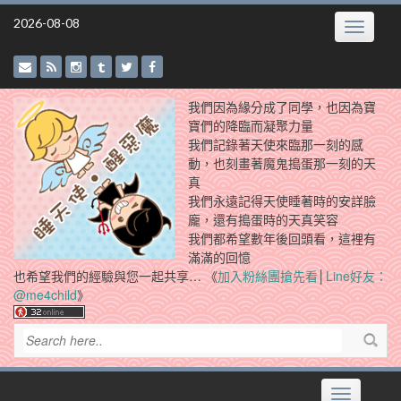
Skip
2026-08-08
Toggle
to
navigatio
content
我們因為緣分成了同學，也因為寶
寶們的降臨而凝聚力量
我們記錄著天使來臨那一刻的感
動，也刻畫著魔鬼搗蛋那一刻的天
真
我們永遠記得天使睡著時的安詳臉
龐，還有搗蛋時的天真笑容
我們都希望數年後回頭看，這裡有
滿滿的回憶
也希望我們的經驗與您一起共享… 《
加入粉絲團搶先看
│
Line好友：
@me4child
》
Toggle