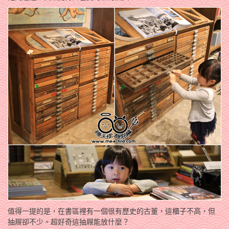
值得一提的是，在書區裡有一個很有歷史的古董，這櫃子不高，但
抽屜卻不少。超好奇這抽屜能放什麼？