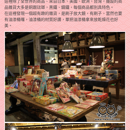
這裡除了全世界的商品 – 來自日本、美國、歐洲、台灣，擺設的商
品雜貨大多是銅跟琺瑯，黑鐵、鑄鐵，每個商品都別具特色。
在這裡發現一個超有趣的雜貨，是刷子放大鏡，有刷子，當然也要
有油漆桶囉，油漆桶的材質好讚，單把油漆桶拿來放乾燥花也好
美。