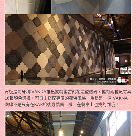
背板是匈牙利IVANKA推出獨特復古刻花造型磁磚，擁有兩種尺寸與
18種顏色選擇，可自由搭配專屬的獨特風格！重點是，這IVAKNA
磁磚不是只有在BAR枱後方牆面上哦，在餐桌上也找的到哦！