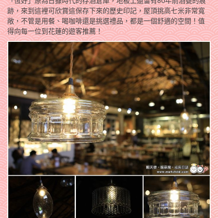
「恆好」原為日據時代的存酒倉庫，地板上還留有80年前酒甕的痕
跡，來到這裡可欣賞這保存下來的歷史印記，屋頂挑高七米非常寬
敞，不管是用餐、喝咖啡還是挑選禮品，都是一個舒適的空間！值
得向每一位到花蓮的遊客推薦！