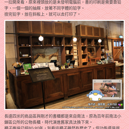
一拉開來看，原來裡頭放的是未發明電腦前，書的印刷是需要靠铅
字，一個一個的抽屜，放著不同字體的铅字。
撿完铅字，放在斜板上，就可以去打印了。
長達四米的商品區與剛才的書櫃都是來自南法，原為百年前南法小
鎮區公所的公物長櫃，時代演進舊家具汰換下來。
櫃子推論已經80-90年，別看這櫃子雖然有歷史了，但功能還是很