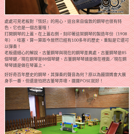
處處可見老板對『恆好』的用心，這台來自倫敦的鋼琴也很有特
色，它也是一個古董哦！
打開鋼琴的上蓋，在上蓋右側，刻印著這架鋼琴的製造年份（1908
年），哇塞，算一算距今居然已經有100多年的歷史，重點是它還可
以彈奏！
老板還細心的解說，古董鋼琴與現在的鋼琴差異處，古董鋼琴是85
個琴鍵／現在鋼琴是88個琴鍵、古董鋼琴琴譜是做在裡面／現在鋼
琴琴譜是做在琴蓋上。
好好奇百年歷史的鋼琴，其彈奏的聲音為何？原以為饅頭媽會大展
身手一番，但還是怕把古董琴弄壞，擺擺POSE就好！