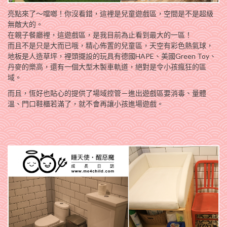
亮點來了～噹啷！你沒看錯，這裡是兒童遊戲區，空間是不是超級
無敵大的。
在親子餐廳裡，這遊戲區，是我目前為止看到最大的一區！
而且不是只是大而已哦，精心佈置的兒童區，天空有彩色熱氣球，
地板是人造草坪，裡頭擺設的玩具有德國HAPE、美國Green Toy、
丹麥的樂高，還有一個大型木製車軌道，絕對是令小孩瘋狂的區
域。
而且，恆好也貼心的提供了場域控管－進出遊戲區要消毒、量體
溫、門口鞋櫃若滿了，就不會再讓小孩進場遊戲。