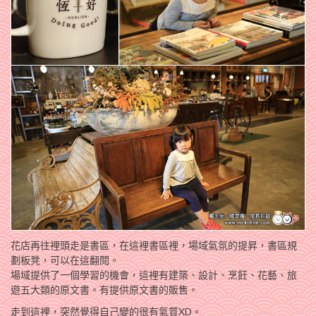
花店再往裡頭走是書區，在這裡書區裡，場域氣氛的提昇，書區規
劃板凳，可以在這翻閱。
場域提供了一個學習的機會，這裡有建築、設計、烹飪、花藝、旅
遊五大類的原文書。有提供原文書的販售。
走到這裡，突然覺得自己變的很有氣質XD。