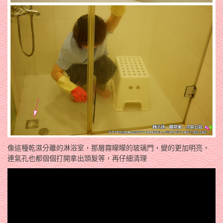
像這種乾濕分離的淋浴室，那層霧矇矇的玻璃門，變的更加明亮，
連氣孔也都個個打開拿出頭髮等，再仔細清理