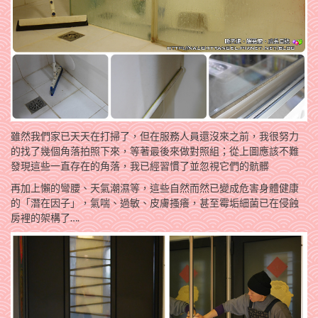
雖然我們家已天天在打掃了，但在服務人員還沒來之前，我很努力
的找了幾個角落拍照下來，等著最後來做對照組；從上圖應該不難
發現這些一直存在的角落，我已經習慣了並忽視它們的骯髒
再加上懶的彎腰、天氣潮濕等，這些自然而然已變成危害身體健康
的「潛在因子」，氣喘、過敏、皮膚搔癢，甚至霉垢細菌已在侵蝕
房裡的架構了….