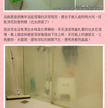
浴廁更是把陳年浴垢清理的非常明亮，連兒子進入廁所時大叫，好
乾淨亮到會刺眼〈也太誇張了〉。
而且完全沒有漂白水味及化學藥劑，天天清潔用最札實的功夫在清
理，看上圖這些都是清潔後我由下往上照，天花板上的通氣孔、三
角層架、水龍頭、還有浴缸的按摩汽孔，連死角都亮晶晶！