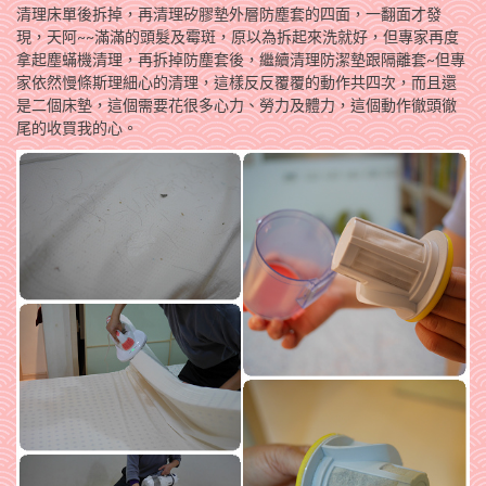
清理床單後拆掉，再清理矽膠墊外層防塵套的四面，一翻面才發
現，天阿~~滿滿的頭髮及霉斑，原以為拆起來洗就好，但專家再度
拿起塵蟎機清理，再拆掉防塵套後，繼續清理防潔墊跟隔離套~但專
家依然慢條斯理細心的清理，這樣反反覆覆的動作共四次，而且還
是二個床墊，這個需要花很多心力、勞力及體力，這個動作徹頭徹
尾的收買我的心。