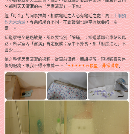
名都叫
天天清潔
的來「居家清潔」一下XD
經「盯金」的同事推薦，相信龜毛之人必有龜毛之處！馬上
上網預
約天天清潔
，專業的果真不同，在談話間也經掌握我要的「關
鍵」。
知道家裡全是過敏兒，所以要特別「除蟎」；知道緊鄰公車站及馬
路，所以室內「窗溝」肯定很髒；家中不外食，那「廚房油污」不
會少………
總之整個居家清潔的過程，從事前溝通、簡訊提醒、現場觀察及售
後的服務，讓我不得不推薦一下「
✶✶✶✶✶五顆星，非常滿意
」