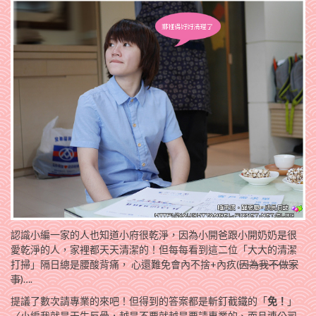
認識小編一家的人也知道小府很乾淨，因為小開爸跟小開奶奶是很
愛乾淨的人，家裡都天天清潔的！但每每看到這二位「大大的清潔
打掃」隔日總是腰酸背痛， 心還難免會內不捨+內疚(
因為我不做家
事
)….
提議了數次請專業的來吧！但得到的答案都是斬釘截鐵的「
免！
」
〈小編我就是天生反骨，越是不要就越是要請專業的、而且連公司