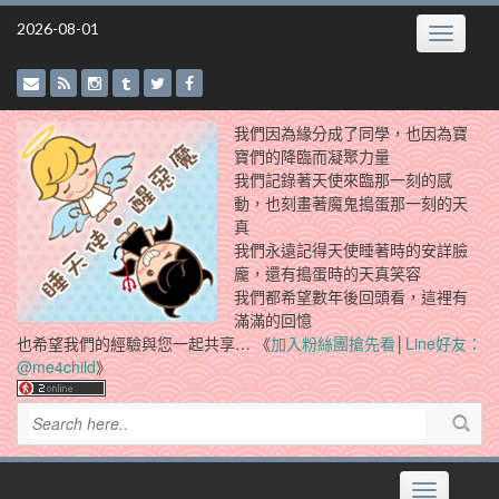
Skip
2026-08-01
Toggle
to
navigatio
content
我們因為緣分成了同學，也因為寶
寶們的降臨而凝聚力量
我們記錄著天使來臨那一刻的感
動，也刻畫著魔鬼搗蛋那一刻的天
真
我們永遠記得天使睡著時的安詳臉
龐，還有搗蛋時的天真笑容
我們都希望數年後回頭看，這裡有
滿滿的回憶
也希望我們的經驗與您一起共享… 《
加入粉絲團搶先看
│
Line好友：
@me4child
》
Toggle