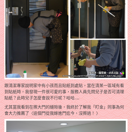
跟清潔專家說明家中有小孩而且貼紙到處貼，當在清某一區域有看
到貼紙時，我發現一件很可愛的事，服務人員先問兒子是否可清理
貼紙？此時兒子怎麼會說不行呢？哈哈…..
尤其當我看到在擦大門的縫隙後，我終於了解我「盯金」同事為何
會大力推薦了〈這個門從我嫁進門迄今，沒擦過！ 〉