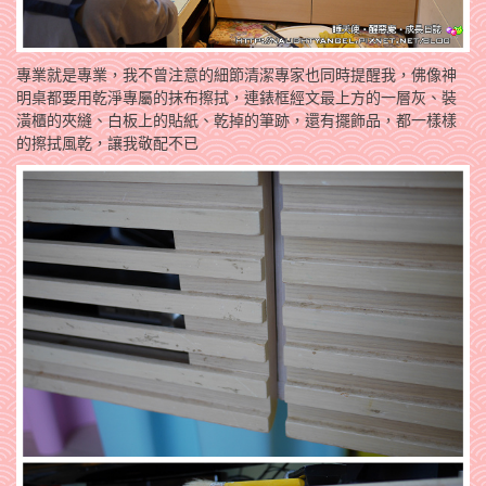
專業就是專業，我不曾注意的細節清潔專家也同時提醒我，佛像神
明桌都要用乾淨專屬的抹布擦拭，連錶框經文最上方的一層灰、裝
潢櫃的夾縫、白板上的貼紙、乾掉的筆跡，還有擺飾品，都一樣樣
的擦拭風乾，讓我敬配不已