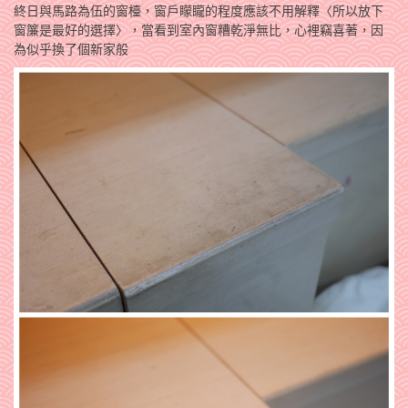
終日與馬路為伍的窗檯，窗戶矇矓的程度應該不用解釋〈所以放下
窗簾是最好的選擇〉，當看到室內窗糟乾淨無比，心裡竊喜著，因
為似乎換了個新家般