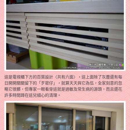
這是電視櫃下方的百葉設計〈共有六面〉，這上面除了灰塵還有每
日開開關關留下的「歹密仔」，就算天天與它為伍，全家刻意的忽
略它很髒，但專家一眼看穿這就是過敏及常生病的源頭，而且還花
許多時間蹲在這兒細心的清理。