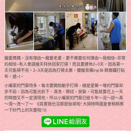
寵愛媽媽，沒有理由～寵愛老婆，更不需要任何理由～我相信~非常
的相信~有人會請幾天特休回家打掃！而且要連休2~3天，因為第一
天可能掃不完，2~3天是因為打掃太累，腰酸背痛ing (B 群跟鐵打貼
布，遞~)。
小編家的門窗特多，每次要開始動手打掃，總是望著一堆的門窗却
步不前，因為可能光拆下、清洗、擦拭、安裝，可能就要花上一天
的時間又不一定清得完，所以小編家的門窗已經６年～沒～認～真
～清～洗～了～ ((其實我也沒那麼胎哥啦! 大掃除時還是會稍稍擦
一下紗門上的灰塵啦!!))