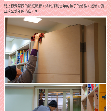
門上根深蒂固的貼紙黏膠，終於揮別當年的孩子的幼稚，還給它委
曲求全數年的清白XDD