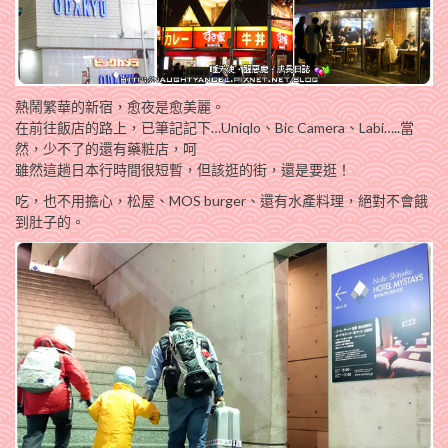
熱鬧繁華的新宿，愈夜是愈美麗。
在前往飯店的路上，已筆記記下…Uniqlo、Bic Camera、Labi…..當
然，少不了的還有藥粧店，呵
雖然這趟日本行時間很短暫，但該逛的街，還是要逛！
吃，也不用擔心，松屋、MOS burger、還有水產料理，絕對不會餓
到肚子的。