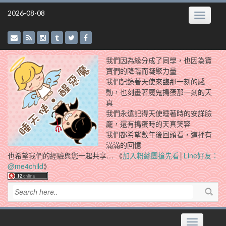
Skip
2026-08-08
Toggle
to
navigatio
content
我們因為緣分成了同學，也因為寶
寶們的降臨而凝聚力量
我們記錄著天使來臨那一刻的感
動，也刻畫著魔鬼搗蛋那一刻的天
真
我們永遠記得天使睡著時的安詳臉
龐，還有搗蛋時的天真笑容
我們都希望數年後回頭看，這裡有
滿滿的回憶
也希望我們的經驗與您一起共享… 《
加入粉絲團搶先看
│
Line好友：
@me4child
》
Toggle