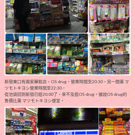
新宿東口有兩家藥粧店，OS drug，營業時間至20:30，另一間薬 マ
ツモトキヨシ營業時間至22:30，
從池袋回到新宿已經20:00了，來不及逛OS drug，據說OS drug的
售價比薬 マツモトキヨシ便宜。