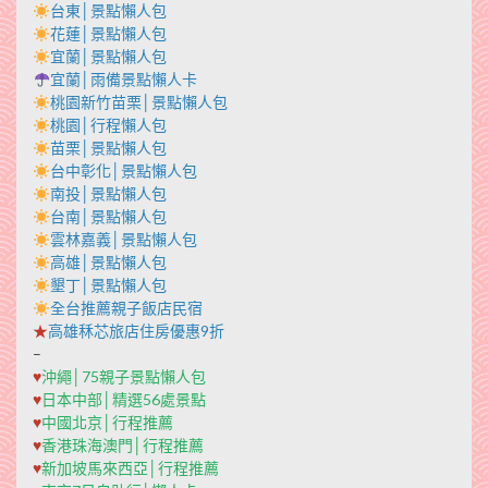
台東│景點懶人包
花蓮│景點懶人包
宜蘭│景點懶人包
宜蘭│雨備景點懶人卡
桃園新竹苗栗│景點懶人包
桃園│行程懶人包
苗栗│景點懶人包
台中彰化│景點懶人包
南投│景點懶人包
台南│景點懶人包
雲林嘉義│景點懶人包
高雄│景點懶人包
墾丁│景點懶人包
全台推薦親子飯店民宿
★
高雄秝芯旅店住房優惠9折
–
♥
沖繩│75親子景點懶人包
♥
日本中部│精選56處景點
♥
中國北京│行程推薦
♥
香港珠海澳門│行程推薦
♥
新加坡馬來西亞│行程推薦