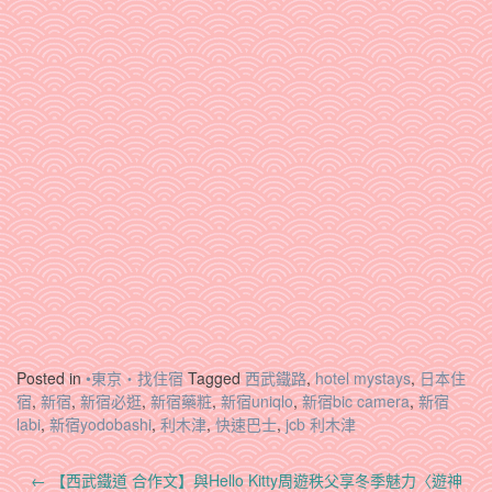
Posted in
•東京‧找住宿
Tagged
西武鐵路
,
hotel mystays
,
日本住
宿
,
新宿
,
新宿必逛
,
新宿藥粧
,
新宿uniqlo
,
新宿bic camera
,
新宿
labi
,
新宿yodobashi
,
利木津
,
快速巴士
,
jcb 利木津
Post
←
【西武鐵道 合作文】與Hello Kitty周遊秩父享冬季魅力〈遊神