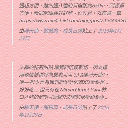
通超方便，離四通八達的新宿駅約650m，到哪都
方便。新宿駅周邊好好吃、好好逛，就在這一篇
https://www.me4child.com/blog/post/45464420
由
睡天使‧醒惡魔‧成長日誌
貼上了
2016年1月
29日
法國的秘密甜點 讓我們倍感親切，因為這
兩款蛋糕稱呼為惡魔可可 3:) &繽紛天使?，
哈~~根本是為我們而設計的嘛XD重點是…
好好吃…..但只有在 Mitsui Outlet Park 林
口才吃的到呀~(跺腳)?法國的秘密甜點@…
由
睡天使‧醒惡魔‧成長日誌
貼上了
2016
年1月29日