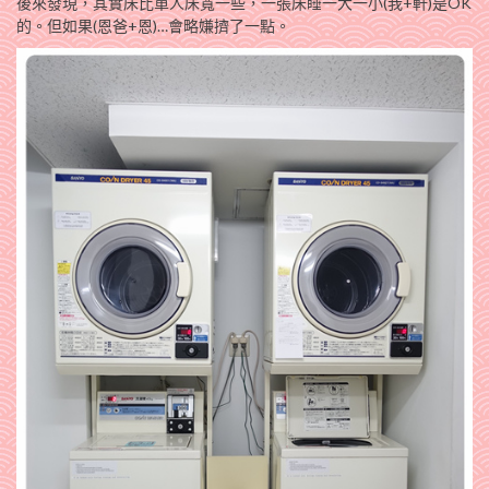
後來發現，其實床比單人床寬一些，一張床睡一大一小(我+軒)是OK
的。但如果(恩爸+恩)…會略嫌擠了一點。