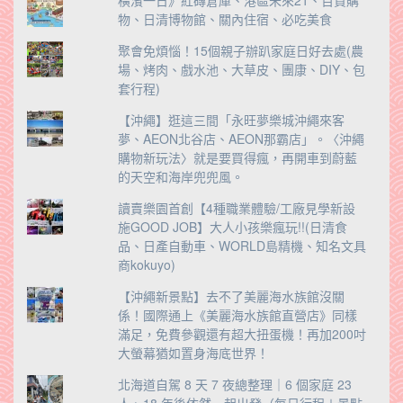
橫濱一日》紅磚倉庫、港區未來21、百貨購
物、日清博物館、關內住宿、必吃美食
聚會免煩惱！15個親子辦趴家庭日好去處(農
場、烤肉、戲水池、大草皮、團康、DIY、包
套行程)
【沖繩】逛這三間「永旺夢樂城沖繩來客
夢、AEON北谷店、AEON那霸店」。〈沖繩
購物新玩法〉就是要買得瘋，再開車到蔚藍
的天空和海岸兜兜風。
讀賣樂園首創【4種職業體驗/工廠見學新設
施GOOD JOB】大人小孩樂瘋玩!!(日清食
品、日產自動車、WORLD島精機、知名文具
商kokuyo)
【沖繩新景點】去不了美麗海水族館沒關
係！國際通上《美麗海水族館直營店》同樣
滿足，免費參觀還有超大扭蛋機！再加200吋
大螢幕猶如置身海底世界！
北海道自駕 8 天 7 夜總整理｜6 個家庭 23