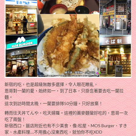
新宿的吃，也是超級無敵多選擇，令人眼花瞭亂，
恩哥對一蘭的愛，始終如一，到了日本，只掛念著要去吃一蘭拉
麵。
這次到訪時間太晚，一蘭要排隊50分鐘。只好放棄！
轉而往天丼てんや，吃天婦羅。這裡的蕎麥麵蠻好吃的，恩哥一次
吃了兩盤！
新宿西口，飯店附近也有不少美食，像:松屋、MOS Burger、すき
家、水產料理….不用擔心沒東西吃，就怕你不吃XDD