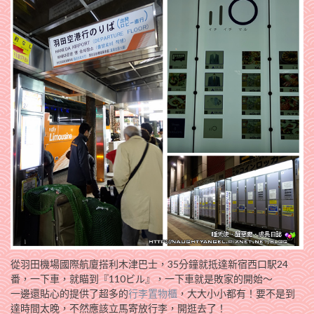
從羽田機場國際航廈搭利木津巴士，35分鐘就抵達新宿西口駅24
番，一下車，就瞄到『110ビル』，一下車就是敗家的開始～
一邊還貼心的提供了超多的
行李置物櫃
，大大小小都有！要不是到
達時間太晚，不然應該立馬寄放行李，開逛去了！