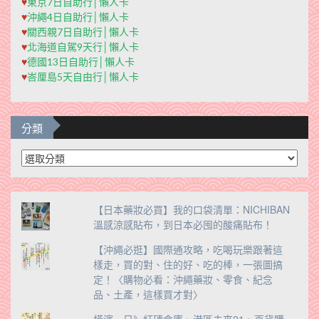
♥
東京7日自助行│懶人卡
♥
沖繩4日自助行│懶人卡
♥
關西親7日自助行│懶人卡
♥
北海道自駕9天行│懶人卡
♥
德國13日自助行│懶人卡
♥
峇厘島5天自由行│懶人卡
分類
分
類
【日本藥妝必買】我的口袋清單：NICHIBAN
溫感涼感貼布，到日本必囤的酸痛貼布！
【沖繩必逛】國際通攻略，吃喝玩樂跟著這
樣走，買的對、住的好、吃的棒，一張圖搞
定！〈購物必看：沖繩藥妝、零食、紀念
品、土產，這樣買才對〉