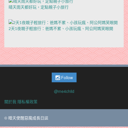
晴天雨天都好玩，定點親子小旅行
2天1夜親子輕旅行：爸媽不累、小孩玩瘋、阿公阿媽笑眼開
Follow
@me4child
關於我
隱私權政策
© 睡天使醒惡魔成長日誌