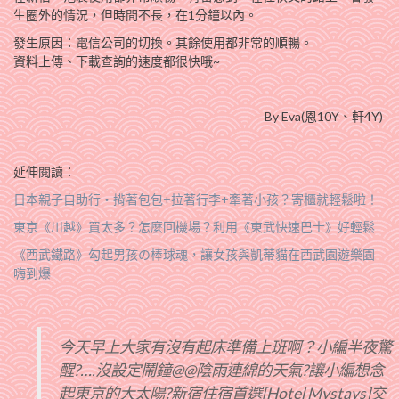
生圈外的情況，但時間不長，在1分鐘以內。
發生原因：電信公司的切換。其餘使用都非常的順暢。
資料上傳、下載查詢的速度都很快哦~
By Eva(恩10Y、軒4Y)
延伸閱讀：
日本親子自助行‧揹著包包+拉著行李+牽著小孩？寄櫃就輕鬆啦！
東京《川越》買太多？怎麼回機場？利用《東武快速巴士》好輕鬆
《西武鐵路》勾起男孩の棒球魂，讓女孩與凱蒂貓在西武園遊樂園
嗨到爆
今天早上大家有沒有起床準備上班啊？小編半夜驚
醒?….沒設定鬧鐘@@陰雨連綿的天氣?讓小編想念
起東京的大太陽?新宿住宿首選[Hotel Mystays]交