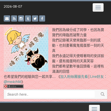
Skip
2026-08-07
Toggle
to
navigatio
content
我們因為緣分成了同學，也因為寶
寶們的降臨而凝聚力量
我們記錄著天使來臨那一刻的感
動，也刻畫著魔鬼搗蛋那一刻的天
真
我們永遠記得天使睡著時的安詳臉
龐，還有搗蛋時的天真笑容
我們都希望數年後回頭看，這裡有
滿滿的回憶
也希望我們的經驗與您一起共享… 《
加入粉絲團搶先看
│
Line好友：
@me4child
》
Toggle