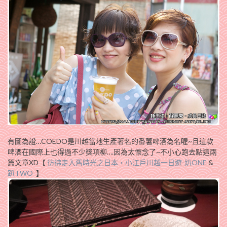
有圖為證…COEDO是川越當地生產著名的番薯啤酒為名喔~且這款
啤酒在國際上也得過不少獎項柳….因為太懷念了~不小心跑去點這兩
篇文章XD【
彷彿走入舊時光之日本‧小江戶川越一日遊-趴ONE
&
趴TWO
】