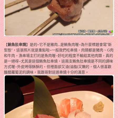
【
鮪魚肚串燒
】是的~它不是豬肉…是鮪魚肉喔~為什麼標題會寫”新
型態”，這張照片就是重點啦~一般我們吃串燒，肉類都是豬肉、G肉
和牛肉，漁串場主打的是魚肉喔~好吃的程度不輸給其他肉類，真的
是一絕呀~尤其是這個鮪魚肚串燒，這兩支鮪魚肚串燒是不同的調味
方式喔~外皮烤得酥酥的，但裡面卻又油(油脂)又嫩的，個人很喜歡
酸醋蘿蔔泥的調味，我跟哥對這道串燒十分的滿意。