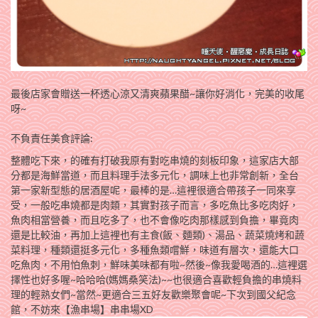
最後店家會贈送一杯透心涼又清爽蘋果醋~讓你好消化，完美的收尾
呀~
不負責任美食評論:
整體吃下來，的確有打破我原有對吃串燒的刻板印象，這家店大部
分都是海鮮當道，而且料理手法多元化，調味上也非常創新，全台
第一家新型態的居酒屋呢，最棒的是…這裡很適合帶孩子一同來享
受，一般吃串燒都是肉類，其實對孩子而言，多吃魚比多吃肉好，
魚肉相當營養，而且吃多了，也不會像吃肉那樣感到負擔，畢竟肉
還是比較油，再加上這裡也有主食(飯、麵類)、湯品、蔬菜燒烤和蔬
菜料理，種類還挺多元化，多種魚類嚐鮮，味道有層次，還能大口
吃魚肉，不用怕魚刺，鮮味美味都有啦~然後~像我愛喝酒的…這裡選
擇性也好多喔~哈哈哈(媽媽桑笑法)~~也很適合喜歡輕負擔的串燒料
理的輕熟女們~當然~更適合三五好友歡樂聚會呢~下次到國父紀念
館，不妨來【漁串場】串串場XD