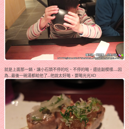
就是上面那一鍋，讓小石頭不停的吃、不停的喝，還這副模樣…..因
為…最後一碗湯都給他了…他說太好喝，要喝光光XD