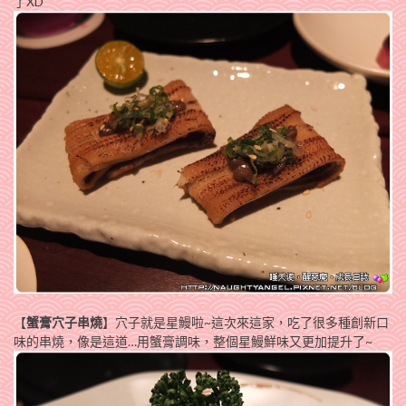
了XD
【
蟹膏穴子串燒
】穴子就是星鰻啦~這次來這家，吃了很多種創新口
味的串燒，像是這道…用蟹膏調味，整個星鰻鮮味又更加提升了~