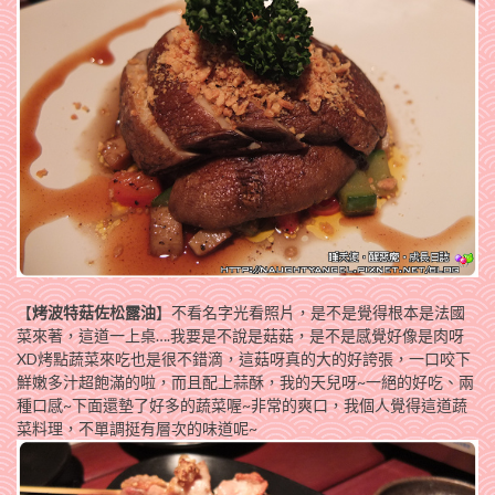
【
烤波特菇佐松露油
】不看名字光看照片，是不是覺得根本是法國
菜來著，這道一上桌….我要是不說是菇菇，是不是感覺好像是肉呀
XD烤點蔬菜來吃也是很不錯滴，這菇呀真的大的好誇張，一口咬下
鮮嫩多汁超飽滿的啦，而且配上蒜酥，我的天兒呀~一絕的好吃、兩
種口感~下面還墊了好多的蔬菜喔~非常的爽口，我個人覺得這道蔬
菜料理，不單調挺有層次的味道呢~