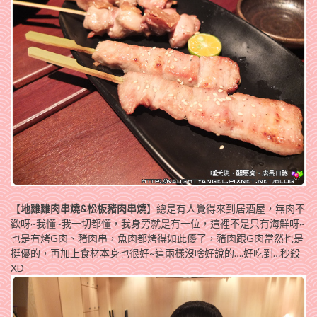
【
地雞雞肉串燒&松板豬肉串燒
】總是有人覺得來到居酒屋，無肉不
歡呀~我懂~我一切都懂，我身旁就是有一位，這裡不是只有海鮮呀~
也是有烤G肉、豬肉串，魚肉都烤得如此優了，豬肉跟G肉當然也是
挺優的，再加上食材本身也很好~這兩樣沒啥好說的….好吃到…秒殺
XD