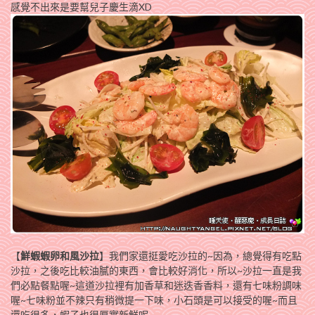
感覺不出來是要幫兒子慶生滴XD
【
鮮蝦蝦卵和風沙拉
】我們家還挺愛吃沙拉的~因為，總覺得有吃點
沙拉，之後吃比較油膩的東西，會比較好消化，所以~沙拉一直是我
們必點餐點喔~這道沙拉裡有加香草和迷迭香香料，還有七味粉調味
喔~七味粉並不辣只有稍微提一下味，小石頭是可以接受的喔~而且
還吃很多，蝦子也很厚實新鮮呢~