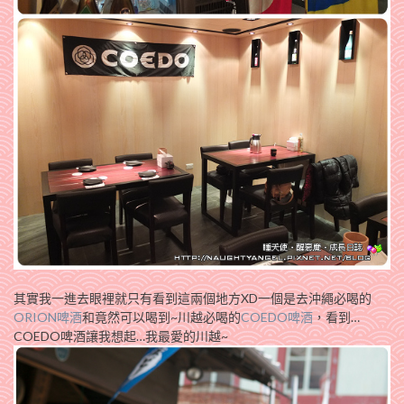
其實我一進去眼裡就只有看到這兩個地方XD一個是去沖繩必喝的
ORION啤酒
和竟然可以喝到~川越必喝的
COEDO啤酒
，看到…
COEDO啤酒讓我想起…我最愛的川越~