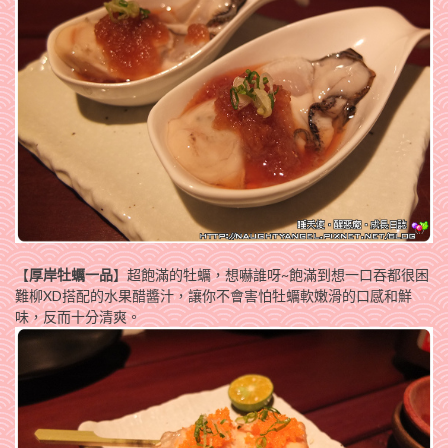
【
厚岸牡蠣一品
】超飽滿的牡蠣，想嚇誰呀~飽滿到想一口吞都很困
難柳XD搭配的水果醋醬汁，讓你不會害怕牡蠣軟嫩滑的口感和鮮
味，反而十分清爽。