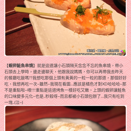
【
蝦卵鮭魚串燒
】就是這道讓小石頭隔天念念不忘的魚串燒，帶小
石頭去上學時，邊走邊聊天，他跟我說媽媽，你可以再帶我去昨天
的餐廳吃飯嗎??我想吃那個上頭有黃黃的一粒一粒的那道，那個好好
吃，我想再吃一次~雖然~我現在看圖…應該是橘色才對XD哈哈哈~那
不是重點啦~喂!!!重點是這道烤魚一樣好吃又嫩，上頭的蝦卵讓鮭魚
的口味變多元化~也是..秒殺呀~而且都被小石頭包辦了…我只有吃到
一塊..(泣~)