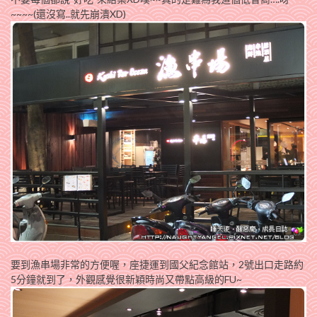
~~~~(還沒寫..就先崩潰XD)
要到漁串場非常的方便喔，座捷運到國父紀念館站，2號出口走路約
5分鐘就到了，外觀感覺很新穎時尚又帶點高級的FU~