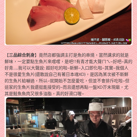
【
三品綜合刺身
】竟然店都強調主打是魚的串燒，當然講求的就是
鮮味，一定要點生魚片來嚐嚐，是吧!!有青才能大聲ㄇㄟ~好吧~真的
好青…..我可以大聲說: 超好吃的啦~新鮮~入口即化啦~其實~我個人
不是很愛生魚片(還敢說自己有著日本魂XD)，是因為某次被不新鮮
的生魚片給嚇過，所以~就開始不怎麼愛吃，但並不會排斥吃啦~但
這家的生魚片我還挺能接受的~而且還想再點一盤XD芥末現磨，尤
其是鮭魚魚肉又很多油脂，真的好滑口喔~