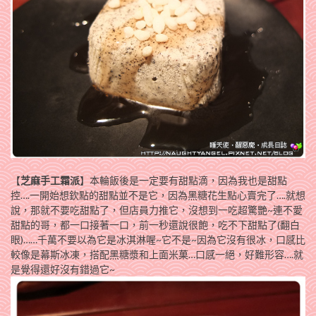
【
芝麻手工霜派
】本輪飯後是一定要有甜點滴，因為我也是甜點
控….一開始想欽點的甜點並不是它，因為黑糖花生點心賣完了….就想
說，那就不要吃甜點了，但店員力推它，沒想到一吃超驚艷~連不愛
甜點的哥，都一口接著一口，前一秒還說很飽，吃不下甜點了(翻白
眼)……千萬不要以為它是冰淇淋喔~它不是~因為它沒有很冰，口感比
較像是幕斯冰凍，搭配黑糖漿和上面米菓…口感一絕，好難形容….就
是覺得還好沒有錯過它~