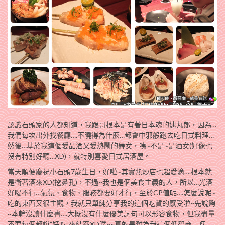
認識石頭家的人都知道，我跟哥根本是有著日本魂的逮丸郎，因為…
我們每次出外找餐廳….不曉得為什麼…都會中邪般跑去吃日式料理…
然後…基於我這個愛品酒又愛熱鬧的舞女，咦~不是~是酒女(好像也
沒有特別好聽…XD)，就特別喜愛日式居酒屋。
當天順便慶祝小石頭7歲生日，好啦~其實熱炒店也超愛滴….根本就
是衝著酒來XD(挖鼻孔)，不過~我也是個美食主義的人，所以…光酒
好喝不行…氣氛、食物、服務都要好才行，至於CP值呢….怎麼說呢~
吃的東西又很主觀，我就只單純分享我的這個吃貨的感受啦~先說齁
~本輪沒讀什麼書….大概沒有什麼優美詞句可以形容食物，但我盡量
不要每個都說”好吃”來結案XD噗~~真的是難為我這個低智商….呀