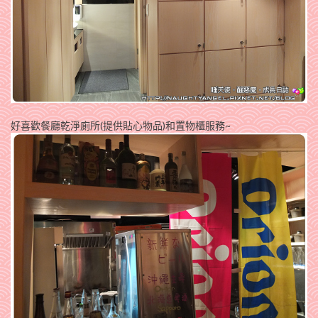
好喜歡餐廳乾淨廁所(提供貼心物品)和置物櫃服務~