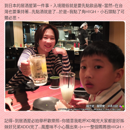
到日本的居酒屋第一件事，入境隨俗就是要先點飲品喔~當然~在台
灣也要秉持著…先點酒就是了…於是~我點了角HIGH，小石頭點了可
爾必思。
記得~到居酒屋必拍舉杯歡樂照~你隨意我乾杯XD喝完大家都是好姊
妹好兄弟XDD(完了…風塵味不小心飄出來~)=>一整個媽媽很HIGH，