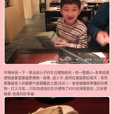
中場休息一下，拿出這小子的生日禮物給他，他一整開心~本來這個
禮物是要當聖誕節禮物，結果…這小子..竟然在聖誕節前兩天，突然
跟聖誕老人許願要什麼鋼鐵武士道(冰豆~)，害老娘臨時準備好的禮
物，打入冷宮…..只好改成他的生日禮物了XDD吃得那麼好…又有禮
物拿..他真的好幸福~