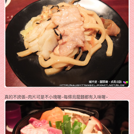
真的不誇張~肉片可是不小塊喔~每條烏龍麵都有入味喔~