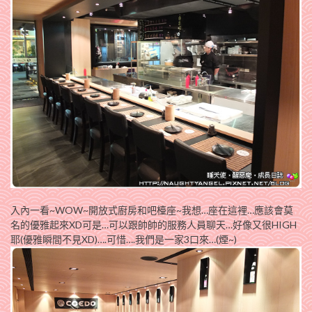
入內一看~WOW~開放式廚房和吧檯座~我想…座在這裡…應該會莫
名的優雅起來XD可是…可以跟帥帥的服務人員聊天…好像又很HIGH
耶(優雅瞬間不見XD)….可惜….我們是一家3口來…(煙~)