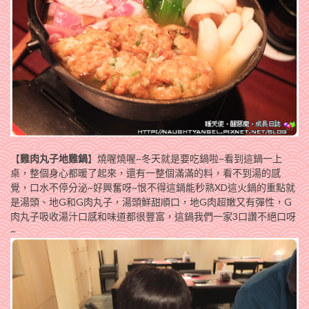
【
雞肉丸子地雞鍋
】燒喔燒喔~冬天就是要吃鍋啦~看到這鍋一上
桌，整個身心都暖了起來，還有一整個滿滿的料，看不到湯的感
覺，口水不停分泌~好興奮呀~恨不得這鍋能秒熟XD這火鍋的重點就
是湯頭、地G和G肉丸子，湯頭鮮甜順口，地G肉超嫩又有彈性，G
肉丸子吸收湯汁口感和味道都很豐富，這鍋我們一家3口讚不絕口呀
~