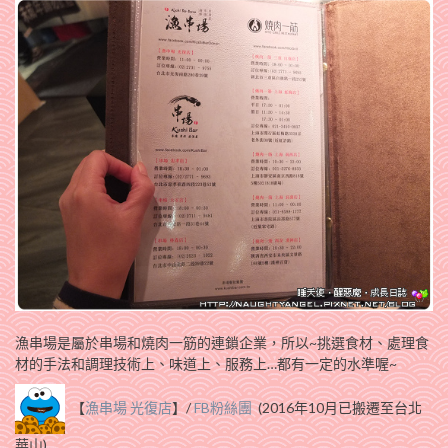
漁串場是屬於串場和燒肉一筋的連鎖企業，所以~挑選食材、處理食
材的手法和調理技術上、味道上、服務上…都有一定的水準喔~
【
漁串場 光復店
】/
FB粉絲團
(2016年10月已搬遷至台北
華山)