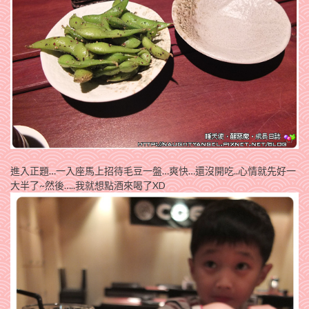
進入正題…一入座馬上招待毛豆一盤…爽快…還沒開吃..心情就先好一
大半了~然後…..我就想點酒來喝了XD