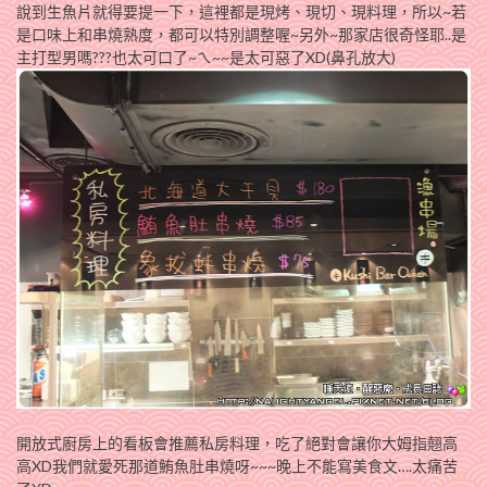
說到生魚片就得要提一下，這裡都是現烤、現切、現料理，所以~若
是口味上和串燒熟度，都可以特別調整喔~另外~那家店很奇怪耶..是
主打型男嗎???也太可口了~ㄟ~~是太可惡了XD(鼻孔放大)
開放式廚房上的看板會推薦私房料理，吃了絕對會讓你大姆指翹高
高XD我們就愛死那道鮪魚肚串燒呀~~~晚上不能寫美食文….太痛苦