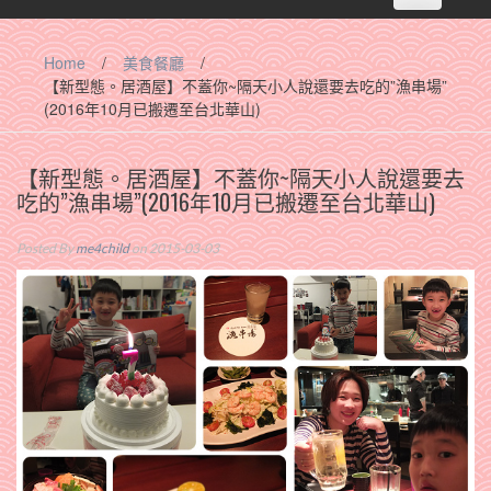
navigation
Home
/
美食餐廳
/
【新型態。居酒屋】不蓋你~隔天小人說還要去吃的”漁串場”
(2016年10月已搬遷至台北華山)
【新型態。居酒屋】不蓋你~隔天小人說還要去
吃的”漁串場”(2016年10月已搬遷至台北華山)
Posted By
me4child
on 2015-03-03