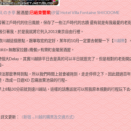
えのき亭
居酒屋(
已結束營業
)
汐留 Hotel Villa Fontaine SHIODOME
留著江戶時代的往日風貌，
保存了一些江戶時代的古蹟 還有就是有我最愛的老街
吸引著我，於是我就將它列入2013東京自由行裡。
歡川越這個景點，
跟畢取宏約定好，某年的10月一定要去朝聖一下【
川越祭
】
RD+無敵家拉麵 (晚餐)+有樂町金陵居酒屋。
大Delay，
其實川越排平日去是真的可以半日就逛完了，但是相對的老街開
啦~
辦法那麼準時到點，
所以我們時間上就會被拖到，走走停停之下，因此錯過百年
，改成一日遊XD 忍痛放棄池袋的行程~
上8點30分前就到達川越站，
這樣的話應該就可以照我原本規劃的行程玩下去
，詳文更新：
〈新宿→川越的購票及交通方式〉