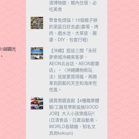
清博物館、關內住宿、必
吃美食
聚會免煩惱！15個親子辦
趴家庭日好去處(農場、烤
肉、戲水池、大草皮、團
康、DIY、包套行程)
川越觀光
【沖繩】逛這三間「永旺
夢樂城沖繩來客夢、
。
AEON北谷店、AEON那霸
店」。〈沖繩購物新玩
法〉就是要買得瘋，再開
車到蔚藍的天空和海岸兜
兜風。
讀賣樂園首創【4種職業體
驗/工廠見學新設施GOOD
JOB】大人小孩樂瘋玩!!
(日清食品、日產自動車、
WORLD島精機、知名文
具商kokuyo)