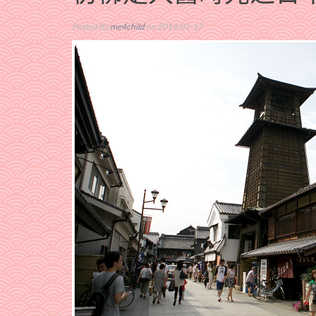
Posted By
me4child
on 2014-01-17