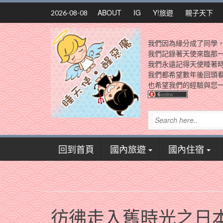
Skip
ABOUT
IG
Y!旅遊
親子天下
2026-08-08
to
content
我們因為緣分成了同學
我們記錄著天使來臨那
我們永遠記得天使睡著
我們都希望數年後回頭
也希望我們的經驗與您一
回到首頁
國內旅遊
國內住宿
彷彿走入舊時光之日本