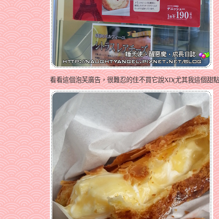
看看這個泡芙廣告，很難忍的住不買它說XD(尤其我這個甜點