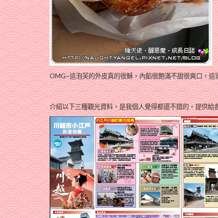
OMG~這泡芙的外皮真的很穌，內餡很飽滿不甜很爽口，
這
介紹以下三種觀光資料，是我個人覺得都還不錯的，提供給各