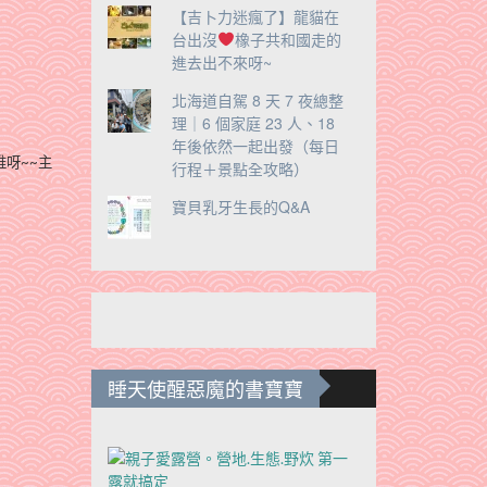
【吉卜力迷瘋了】龍貓在
台出沒
橡子共和國走的
進去出不來呀~
北海道自駕 8 天 7 夜總整
理｜6 個家庭 23 人、18
年後依然一起出發（每日
推呀~~
主
行程＋景點全攻略）
寶貝乳牙生長的Q&A
睡天使醒惡魔的書寶寶