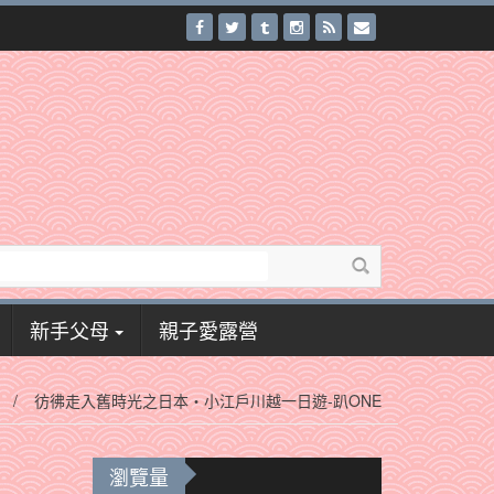
新手父母
親子愛露營
/
彷彿走入舊時光之日本‧小江戶川越一日遊-趴ONE
瀏覽量