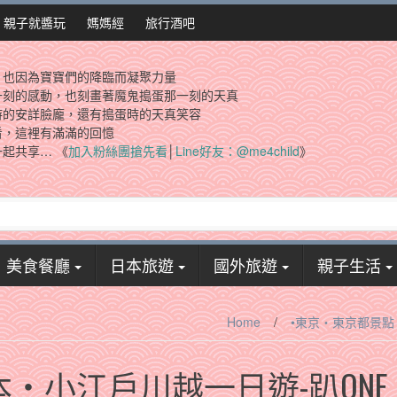
親子就醬玩
媽媽經
旅行酒吧
，也因為寶寶們的降臨而凝聚力量
一刻的感動，也刻畫著魔鬼搗蛋那一刻的天真
時的安詳臉龐，還有搗蛋時的天真笑容
看，這裡有滿滿的回憶
起共享… 《
加入粉絲團搶先看
│
Line好友：@me4child
》
美食餐廳
日本旅遊
國外旅遊
親子生活
Home
/
•東京‧東京都景點
‧小江戶川越一日遊-趴ONE