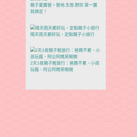
親子愛露營。營地.生態.野炊 第一露
就搞定！
晴天雨天都好玩，定點親子小旅行
2天1夜親子輕旅行：爸媽不累、小孩
玩瘋、阿公阿媽笑眼開