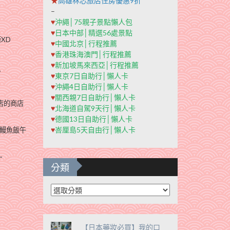
★
高雄秝芯旅店住房優惠9折
–
♥
沖繩│75親子景點懶人包
♥
日本中部│精選56處景點
XD
♥
中國北京│行程推薦
♥
香港珠海澳門│行程推薦
♥
新加坡馬來西亞│行程推薦
。
♥
東京7日自助行│懶人卡
♥
沖繩4日自助行│懶人卡
♥
關西親7日自助行│懶人卡
店的商店
♥
北海道自駕9天行│懶人卡
♥
德國13日自助行│懶人卡
♥
峇厘島5天自由行│懶人卡
鰻魚飯午
~
分類
分
類
【日本藥妝必買】我的口