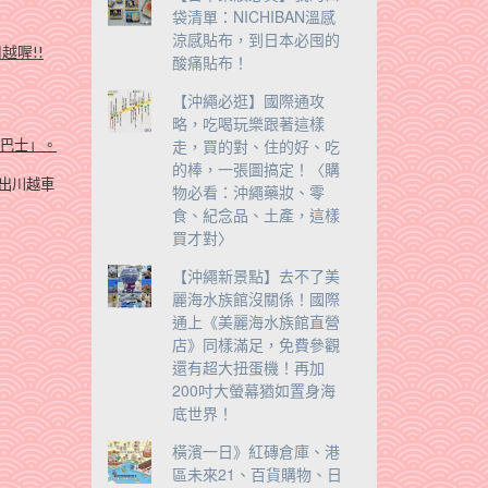
袋清單：NICHIBAN溫感
涼感貼布，到日本必囤的
越喔!!
酸痛貼布！
【沖繩必逛】國際通攻
略，吃喝玩樂跟著這樣
走，買的對、住的好、吃
巴士」。
的棒，一張圖搞定！〈購
出川越車
物必看：沖繩藥妝、零
食、紀念品、土產，這樣
買才對〉
【沖繩新景點】去不了美
麗海水族館沒關係！國際
通上《美麗海水族館直營
店》同樣滿足，免費參觀
還有超大扭蛋機！再加
200吋大螢幕猶如置身海
底世界！
橫濱一日》紅磚倉庫、港
區未來21、百貨購物、日