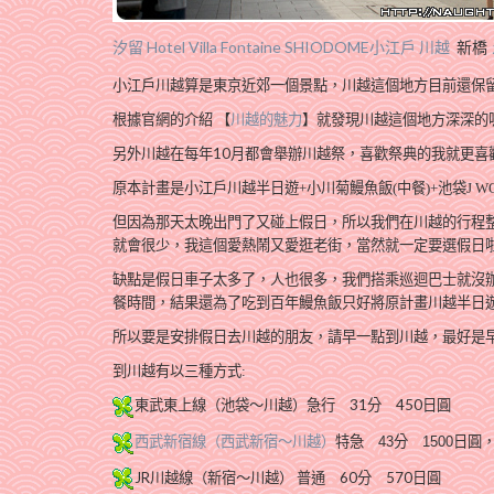
汐留 Hotel Villa Fontaine SHIODOME
小江戶 川越
新橋
小江戶川越算是東京近郊一個景點，
川越這個地方目前還保
根據官網的介紹 【
川越的魅力
】
就發現川越這個地方深深的
另外川越在每年10月都會舉辦川越祭，喜歡祭典的我就更喜
原本計畫是小江戶川越半日遊+小川菊鰻魚飯(中餐)+池袋J WO
但因為那天太晚出門了又碰上假日，所以我們在川越的行程整個
就會很少，
我這個愛熱鬧又愛逛老街，當然就一定要選假日
缺點是假日車子太多了，人也很多，我們搭乘巡迴巴士就沒
餐時間，
結果還為了吃到百年鰻魚飯只好將原計畫川越半日遊
所以要是安排假日去川越的朋友，請早一點到川越，最好是早
到川越有以三種方式:
東武東上線（池袋～川越）急行 31分 450日圓
西武新宿線（西武新宿～川越）
特急
43
分
1500
日圓
JR川越線（新宿～川越） 普通 60分 570日圓