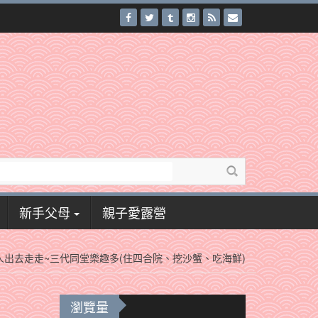
新手父母
親子愛露營
人出去走走~三代同堂樂趣多(住四合院、挖沙蟹、吃海鮮)
瀏覽量