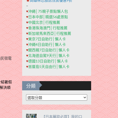
★
高雄秝芯旅店住房優惠9折
–
♥
沖繩│75親子景點懶人包
♥
日本中部│精選56處景點
♥
中國北京│行程推薦
♥
香港珠海澳門│行程推薦
♥
新加坡馬來西亞│行程推薦
♥
東京7日自助行│懶人卡
♥
沖繩4日自助行│懶人卡
♥
關西親7日自助行│懶人卡
♥
北海道自駕9天行│懶人卡
通民宿電
♥
德國13日自助行│懶人卡
♥
峇厘島5天自由行│懶人卡
介紹暑假
分類
解決順
分
類
【日本藥妝必買】我的口