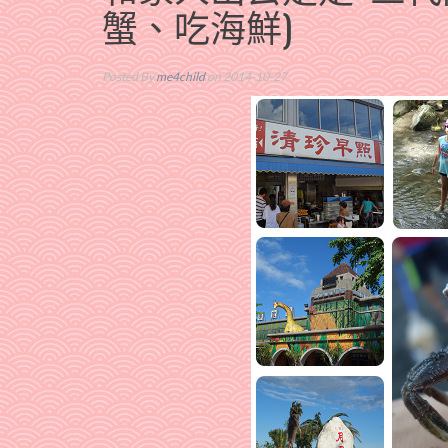
蟹、吃海鮮)
Posted By
me4child
on 2014-10-27