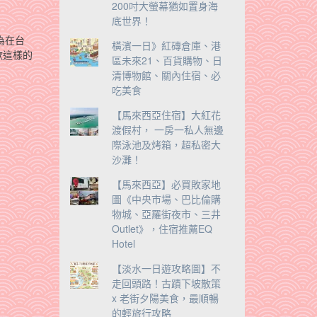
200吋大螢幕猶如置身海
底世界！
為在台
橫濱一日》紅磚倉庫、港
歡這樣的
區未來21、百貨購物、日
清博物館、關內住宿、必
吃美食
【馬來西亞住宿】大紅花
渡假村， 一房一私人無邊
際泳池及烤箱，超私密大
沙灘！
【馬來西亞】必買敗家地
圖《中央市場、巴比倫購
物城、亞羅街夜市、三井
Outlet》，住宿推薦EQ
Hotel
【淡水一日遊攻略圖】不
走回頭路！古蹟下坡散策
x 老街夕陽美食，最順暢
的輕旅行攻略