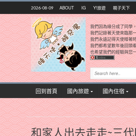
Skip
ABOUT
IG
Y!旅遊
親子天下
2026-08-09
to
content
我們因為緣分成了同學
我們記錄著天使來臨那
我們永遠記得天使睡著
我們都希望數年後回頭
也希望我們的經驗與您一
回到首頁
國內旅遊
國內住宿
和家人出去走走~三代