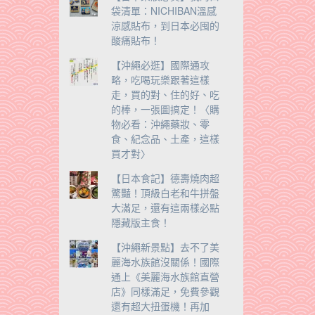
袋清單：NICHIBAN溫感
涼感貼布，到日本必囤的
酸痛貼布！
【沖繩必逛】國際通攻
略，吃喝玩樂跟著這樣
走，買的對、住的好、吃
的棒，一張圖搞定！〈購
物必看：沖繩藥妝、零
食、紀念品、土產，這樣
買才對〉
【日本食記】德壽燒肉超
驚豔！頂級白老和牛拼盤
大滿足，還有這兩樣必點
隱藏版主食！
【沖繩新景點】去不了美
麗海水族館沒關係！國際
通上《美麗海水族館直營
店》同樣滿足，免費參觀
還有超大扭蛋機！再加