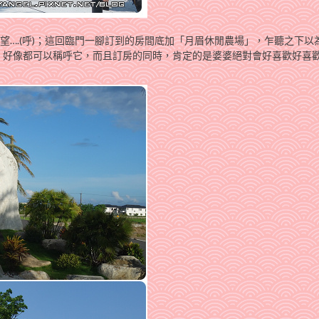
失望….(呼)；這回臨門一腳訂到的房間底加「月眉休閒農場」，乍聽之下以
，好像都可以稱呼它，而且訂房的同時，肯定的是婆婆絕對會好喜歡好喜