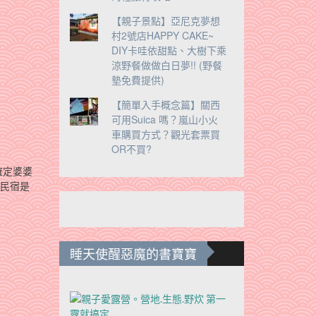
【親子景點】亞尼克夢想
村2號店HAPPY CAKE~
DIY卡哇依甜點、大樹下乘
涼野餐做做白日夢!! (野餐
墊免費提供)
【簡單入手概念篇】關西
可用Suica 嗎？嵐山小火
車購買方式？觀光套票買
OR不買?
確定婆婆
的民宿是
睡天使醒惡魔的書寶寶