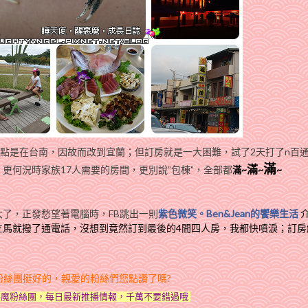
點是在台南，因故而改到宜蘭；但訂房就是一大困難，試了2天打了n百
滿
滿
，更何況時家族17人需要的房間，更別說”包棟”，全部都
~
~
~
滿
了，正發愁望著電腦時，FB跳出一則
紫色微笑。Ben&Jean的饗樂生活
立馬就撥了通電話，沒想到竟然訂到最後的4間四人房，我都快噴淚；訂房
粉絲團挺好的，親愛的粉絲們您點讚了嗎?
惡魔粉絲團，每日最新推播情報，千萬不要錯過哦