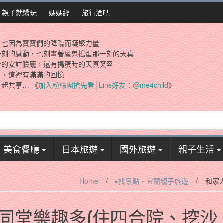
親子就醬玩
媽媽經
旅行酒吧
，也因為寶寶們的降臨而凝聚力量
一刻的感動，也刻畫著魔鬼搗蛋那一刻的天真
時的安詳臉龐，還有搗蛋時的天真笑容
看，這裡有滿滿的回憶
起共享… 《
加入粉絲團搶先看
│
Line好友：@me4child
》
美食餐廳
日本旅遊
國外旅遊
親子生活
Home
/
▸找景點‧宜蘭親子旅遊
/
和家
同堂樂趣多(住四合院、挖沙