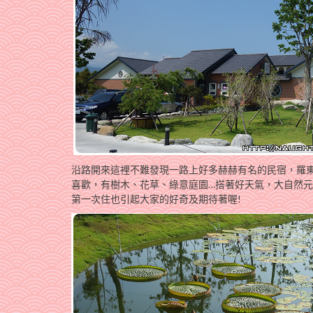
沿路開來這裡不難發現一路上好多赫赫有名的民宿，羅
喜歡，有樹木、花草、綠意庭園…搭著好天氣，大自然
第一次住也引起大家的好奇及期待著喔!