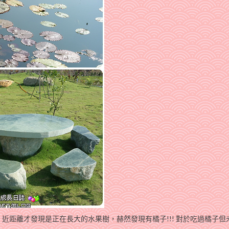
近距離才發現是正在長大的水果樹，赫然發現有橘子!!! 對於吃過橘子但