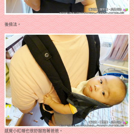
後揹法。
感覺小紅帽也很舒服抱著爸爸。