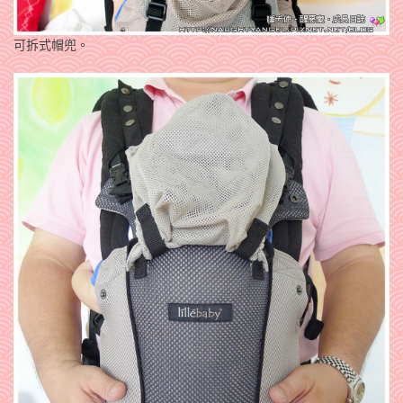
可拆式帽兜。