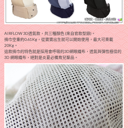
AIRFLOW 3D透氣款，共三種顏色 (來自官款型錄)。
揹巾空重約0.61Kg，從寶寶出生就可以開始使用，最大可乘載
20Kg。
這款揹巾的特色就是採用會呼吸的3D網眼織布，透氣與彈性極佳的
3D 網眼織布，絕對是炎夏必備育兒聖品。