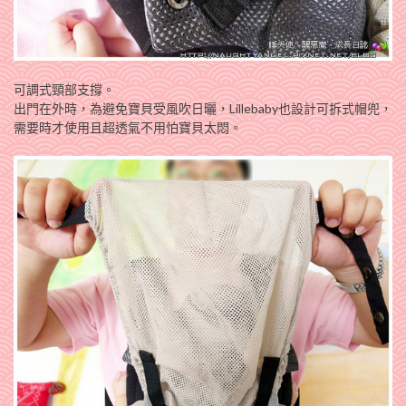
可調式頸部支撐。
出門在外時，為避免寶貝受風吹日曬，Lillebaby也設計可拆式帽兜，
需要時才使用且超透氣不用怕寶貝太悶。