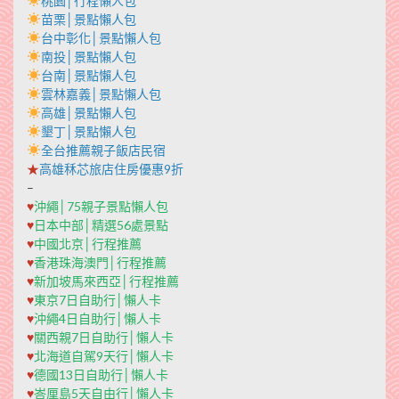
桃園│行程懶人包
苗栗│景點懶人包
台中彰化│景點懶人包
南投│景點懶人包
台南│景點懶人包
雲林嘉義│景點懶人包
高雄│景點懶人包
墾丁│景點懶人包
全台推薦親子飯店民宿
★
高雄秝芯旅店住房優惠9折
–
♥
沖繩│75親子景點懶人包
♥
日本中部│精選56處景點
♥
中國北京│行程推薦
♥
香港珠海澳門│行程推薦
♥
新加坡馬來西亞│行程推薦
♥
東京7日自助行│懶人卡
♥
沖繩4日自助行│懶人卡
♥
關西親7日自助行│懶人卡
♥
北海道自駕9天行│懶人卡
♥
德國13日自助行│懶人卡
♥
峇厘島5天自由行│懶人卡