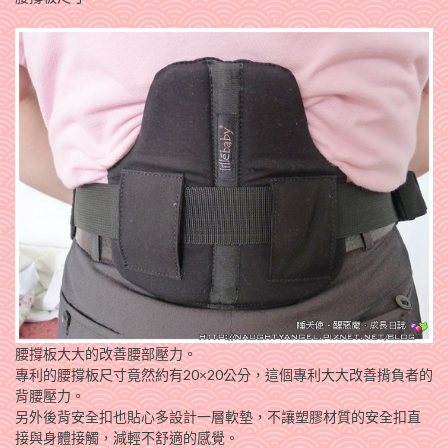
腰撐板大大的改善腰部壓力。
專利的腰撐板尺寸竟然約有20×20公分，這個專利大大改善揹負者的
背腰壓力。
另外後背安全扣也貼心多設計一層軟墊，不讓塑膠材質的安全扣直
接與身體接觸，減輕不舒適的感覺。