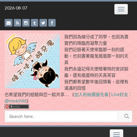
Skip
2026-08-07
Toggle
to
navigatio
content
我們因為緣分成了同學，也因為寶
寶們的降臨而凝聚力量
我們記錄著天使來臨那一刻的感
動，也刻畫著魔鬼搗蛋那一刻的天
真
我們永遠記得天使睡著時的安詳臉
龐，還有搗蛋時的天真笑容
我們都希望數年後回頭看，這裡有
滿滿的回憶
也希望我們的經驗與您一起共享… 《
加入粉絲團搶先看
│
Line好友：
@me4child
》
Toggle