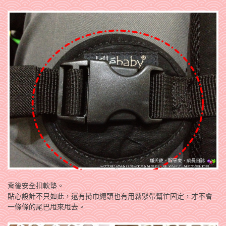
背後安全扣軟墊。
貼心設計不只如此，還有揹巾繩頭也有用鬆緊帶幫忙固定，才不會
一條條的尾巴甩來甩去。