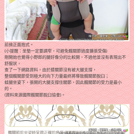
前揹正面抱式。
(小提醒：坐墊一定要調窄，可避免髖關節過度擴張受傷)
剛開始也覺得小野郎的腿好像分的比較開，不過他並沒有表現出不
舒服狀，
查了一下網路資料，由於膝關節沒有被大腿支撐，
整個髖關節受到極大的向下力量最終將導致髖關節脫臼；
蛙腿坐姿下，張開的大腿支撐住關節，因此髖關節的受力是最小
的。
(資料來源國際髖關節脫臼協會)。