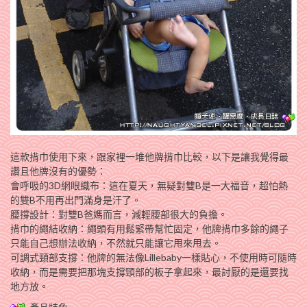
這款揹巾使用下來，跟家裡一堆他牌揹巾比較，以下是讓我覺得最
讚且他牌沒有的優勢：
會呼吸的3D網眼織布：這在夏天，無疑對雙B是一大福音，超怕熱
的雙B不用再出門滿身是汗了。
腰撐設計：對雙B爸媽而言，減輕腰部很大的負擔。
揹巾的繩結收納：繩頭有用鬆緊帶幫忙固定，他牌揹巾多餘的繩子
只能自己想辦法收納，不然就只能讓它甩來甩去。
可調式頸部支撐：他牌的無法像Lillebaby一樣貼心，不使用時可隨時
收納，而是需要把那塊支撐頸部的板子拿起來，最討厭的是還要找
地方放。