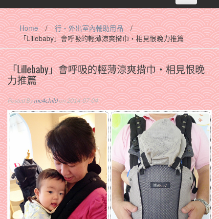
navigation
Home
/
行‧外出室內輔助用品
/
「Lillebaby」會呼吸的輕薄涼爽揹巾‧相見恨晚力推篇
「Lillebaby」會呼吸的輕薄涼爽揹巾‧相見恨晚
力推篇
Posted By
me4child
on 2014-07-04