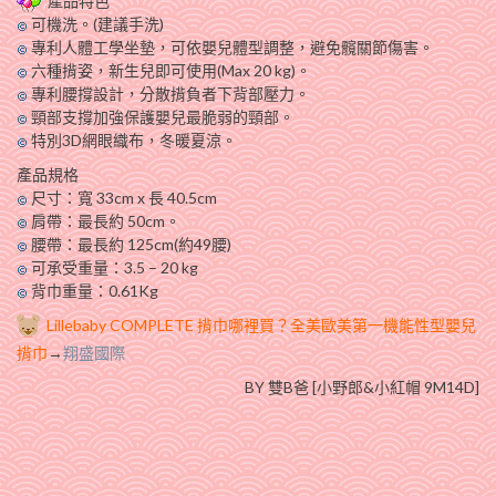
產品特色
可機洗。(建議手洗)
專利人體工學坐墊，可依嬰兒體型調整，避免髖關節傷害。
六種揹姿，新生兒即可使用(Max 20 kg)。
專利腰撐設計，分散揹負者下背部壓力。
頸部支撐加強保護嬰兒最脆弱的頸部。
特別3D網眼織布，冬暖夏涼。
產品規格
尺寸：寬 33cm x 長 40.5cm
肩帶：最長約 50cm。
腰帶：最長約 125cm(約49腰)
可承受重量：3.5 – 20 kg
背巾重量：0.61Kg
Lillebaby COMPLETE
揹巾哪裡買？全美歐美第一機能性型嬰兒
揹巾
→
翔盛國際
BY 雙B爸 [小野郎&小紅帽 9M14D]