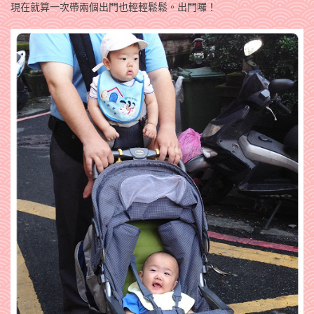
現在就算一次帶兩個出門也輕輕鬆鬆。出門囉！