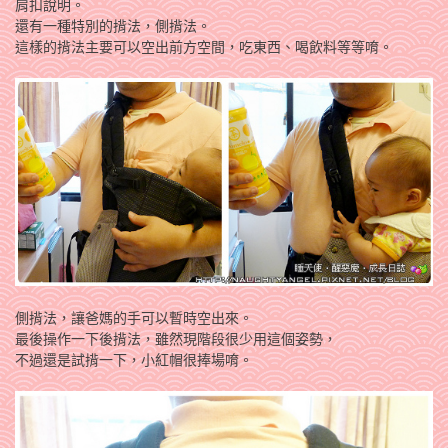
肩扣說明。
還有一種特別的揹法，側揹法。
這樣的揹法主要可以空出前方空間，吃東西、喝飲料等等唷。
側揹法，讓爸媽的手可以暫時空出來。
最後操作一下後揹法，雖然現階段很少用這個姿勢，
不過還是試揹一下，小紅帽很捧場唷。