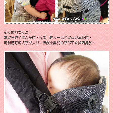
前揹環抱式揹法。
當寶貝脖子還沒硬時，或者比較大一點的寶寶想睡覺時，
可利用可調式頸部支撐，保護小嬰兒的頸部不會搖頭晃腦。