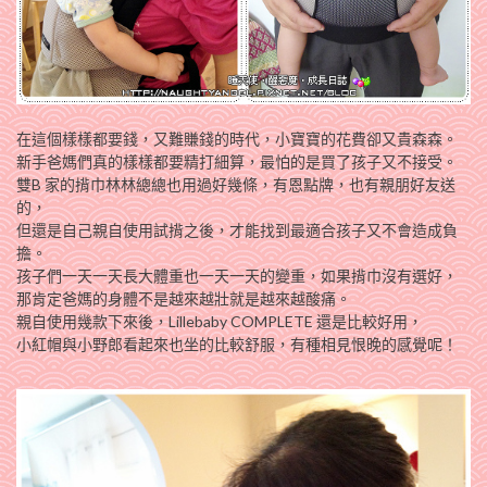
在這個樣樣都要錢，又難賺錢的時代，小寶寶的花費卻又貴森森。
新手爸媽們真的樣樣都要精打細算，最怕的是買了孩子又不接受。
雙B 家的揹巾林林總總也用過好幾條，有恩點牌，也有親朋好友送
的，
但還是自己親自使用試揹之後，才能找到最適合孩子又不會造成負
擔。
孩子們一天一天長大體重也一天一天的變重，如果揹巾沒有選好，
那肯定爸媽的身體不是越來越壯就是越來越酸痛。
親自使用幾款下來後，Lillebaby COMPLETE 還是比較好用，
小紅帽與小野郎看起來也坐的比較舒服，有種相見恨晚的感覺呢！