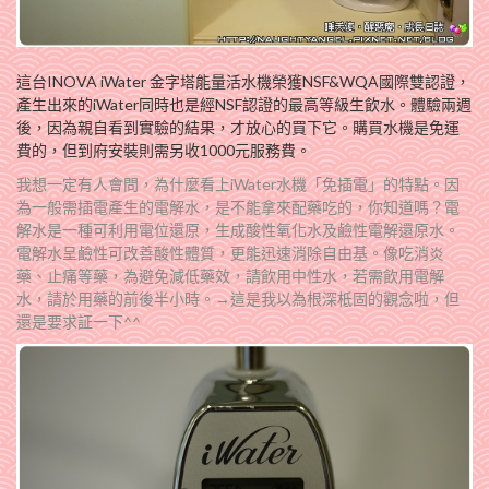
這台INOVA iWater 金字塔能量活水機榮獲NSF&WQA國際雙認證，
產生出來的iWater同時也是經NSF認證的最高等級生飲水。體驗兩週
後，因為親自看到實驗的結果，才放心的買下它。購買水機是免運
費的，但到府安裝則需另收1000元服務費。
我想一定有人會問，為什麼看上iWater水機「免插電」的特點。因
為一般需插電產生的電解水，是不能拿來配藥吃的，你知道嗎？電
解水是一種可利用電位還原，生成酸性氧化水及鹼性電解還原水。
電解水呈鹼性可改善酸性體質，更能迅速消除自由基。像吃消炎
藥、止痛等藥，為避免減低藥效，請飲用中性水，若需飲用電解
水，請於用藥的前後半小時。→這是我以為根深柢固的觀念啦，但
還是要求証一下^^