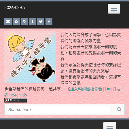
Skip
2026-08-09
Toggle
to
navigatio
content
我們因為緣分成了同學，也因為寶
寶們的降臨而凝聚力量
我們記錄著天使來臨那一刻的感
動，也刻畫著魔鬼搗蛋那一刻的天
真
我們永遠記得天使睡著時的安詳臉
龐，還有搗蛋時的天真笑容
我們都希望數年後回頭看，這裡有
滿滿的回憶
也希望我們的經驗與您一起共享… 《
加入粉絲團搶先看
│
Line好友：
@me4child
》
Toggle