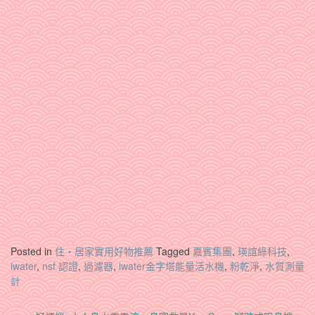
Posted in
住‧居家實用好物推薦
Tagged
嘉賓集團
,
瑛誼綠科技
,
iwater
,
nsf 認證
,
過濾器
,
iwater金字塔能量活水機
,
粉乾淨
,
水質測量
計