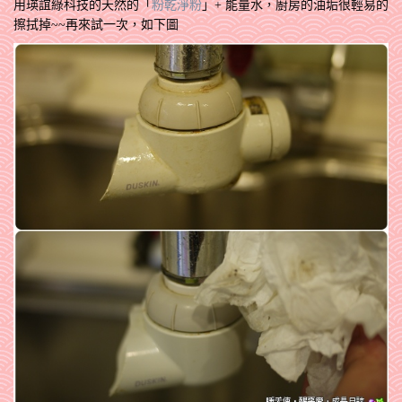
用瑛誼綠科技的天然的「
粉乾淨粉
」+ 能量水，廚房的油垢很輕易的
擦拭掉~~再來試一次，如下圖