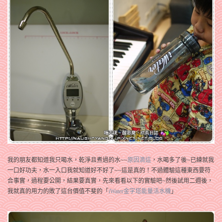
我的朋友都知道我只喝水，乾淨且煮過的水~~
原因滴這
，水喝多了後~已練就我
一口好功夫，水一入口我就知道好不好了~~這是真的！不過體驗這種東西要符
合事實，過程要公開，結果要真實，先來看看以下的實驗吧~然後試用二週後，
我就真的用力的敗了這台價值不斐的「
iWater金字塔能量活水機
」