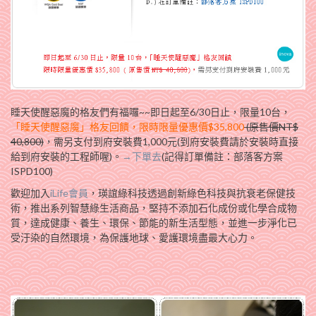
睡天使醒惡魔的格友們有福囉~~即日起至6/30日止，限量10台，
「睡天使醒惡魔」格友回饋，限時限量優惠價$35,800
(原售價NT$
40,800)
，需另支付到府安裝費1,000元(到府安裝費請於安裝時直接
給到府安裝的工程師喔)。
→下單去
(記得訂單備註：部落客方案
ISPD100)
歡迎加入
iLife會員
，瑛誼綠科技透過創新綠色科技與抗衰老保健技
術，推出系列智慧綠生活商品，堅持不添加石化成份或化學合成物
質，達成健康、養生、環保、節能的新生活型態，並進一步淨化已
受汙染的自然環境，為保護地球、愛護環境盡最大心力。