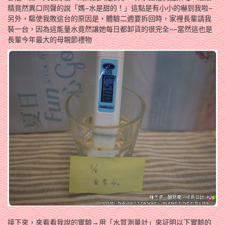
精竟然異口同聲的說「媽~水是甜的！」這點是有小小的嚇到我啦~
另外，驅使我敗這台的原因是，體驗二週要拆回時，家裡長輩請我
裝一台，因為這能量水竟然讓她每日都卸貨的很完全~~當然這也是
長輩今年最大的母親節禮物
接下來，來看看我說的實驗→用「水質測量計」來証明以下實驗的