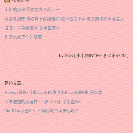
市售礦泉水 價格過高 品質不一
消基會調查 價格貴不保證最好/濾水壺濾不淨 重金屬移除率落差大
瞎咪！12款瓶裝水 竟是自來水
別讓水偷了你的健康
by ANN [ 李小開8Y1M / 李少東6Y2M ]
延伸文章：
HerBuy好買-日本DUSKIN甜淨水PLUS組(除鉛)淨水器
入厝送禮的新選擇‧【Bio-Kil】淨水壺3.5L
Bio-Kil淨水壺3.5L ～你家喝的水安心嗎？