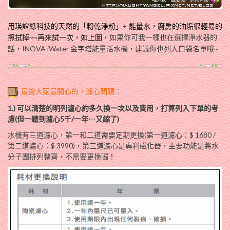
用瑛誼綠科技的天然的「粉乾淨粉」+ 能量水，廚房的油垢很輕易的
如果你可我一樣也在選擇淨水器的
擦拭掉~~再來試一次，如上圖，
話，INOVA iWater 金字塔能量活水機，建議你也列入口袋名單哦~
最後大家最關心的，濾心問題：
1.) 可以清楚的明列瀘心約多久換一次以及費用，打算列入下單的考
慮(但一聽到濾心5千/一年⋯又縮了)
水機有三道濾心，第一和二道需要定期更換(第一道濾心：$ 1680 /
第二道濾心：$ 3990)，第三道濾心是專利磁化器，主要功能是將水
分子團排列整齊，不需要更換囉！