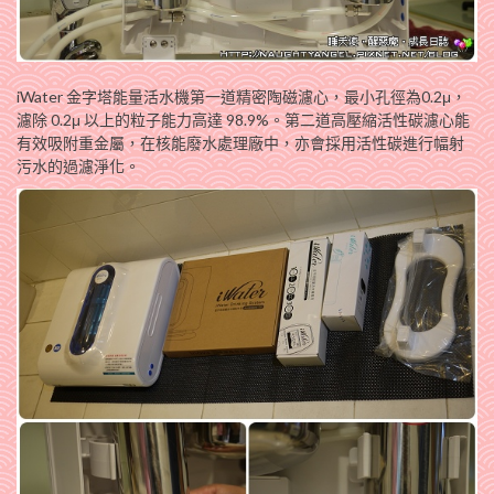
iWater 金字塔能量活水機第一道精密陶磁濾心，最小孔徑為0.2μ，
濾除 0.2μ 以上的粒子能力高達 98.9%。第二道高壓縮活性碳濾心能
有效吸附重金屬，在核能廢水處理廠中，亦會採用活性碳進行幅射
污水的過濾淨化。