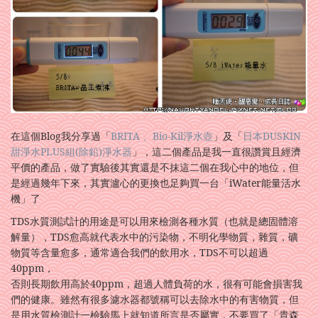
在這個Blog我分享過「
BRITA 、Bio-Kil淨水壺
」及「
日本DUSKIN
甜淨水PLUS組(除鉛)淨水器
」，這二個產品是我一直很讚賞且經濟
平價的產品，做了實驗後其實還是不抹這二個在我心中的地位，但
是經過幾年下來，其實瀘心的更換也足夠買一台「iWater能量活水
機」了
TDS水質測試計的用途是可以用來檢測各種水質（也就是總固體溶
解量），TDS愈高就代表水中的污染物，不明化學物質，雜質，礦
物質等含量愈多，通常適合我們的飲用水，TDS不可以超過
40ppm，
否則長期飲用高於40ppm，超過人體負荷的水，很有可能會損害我
們的健康。雖然有很多濾水器都號稱可以去除水中的有害物質，但
是用水質檢測計一檢驗馬上就知道所言是否屬實，不要買了「貴森