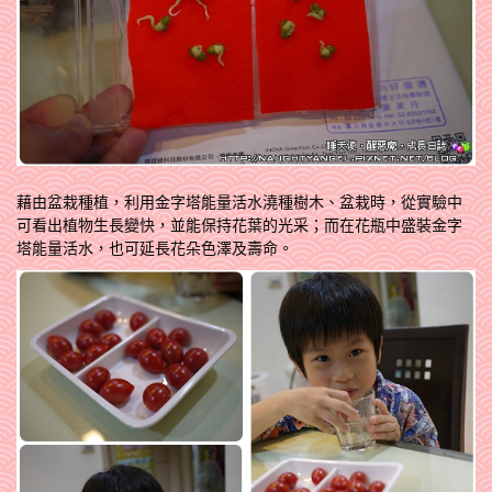
藉由盆栽種植，利用金字塔能量活水澆種樹木、盆栽時，從實驗中
可看出植物生長變快，並能保持花葉的光采；而在花瓶中盛裝金字
塔能量活水，也可延長花朵色澤及壽命。