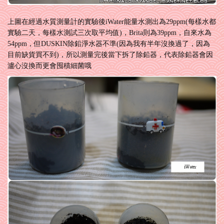
上圖在經過
水質測量計
的實驗後iWater能量水測出為29ppm(每樣水都
實驗二天，每樣水測試三次取平均值)，Brita則為39ppm，自來水為
54ppm，但DUSKIN除鉛淨水器不準(因為我有半年沒換過了，因為
目前缺貨買不到)，所以測量完後當下拆了除鉛器，代表除鉛器會因
瀘心沒換而更會囤積細菌哦