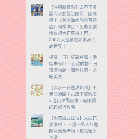
【沖繩新景點】去不了美
麗海水族館沒關係！國際
通上《美麗海水族館直營
店》同樣滿足，免費參觀
還有超大扭蛋機！再加
200吋大螢幕猶如置身海
底世界！
橫濱一日》紅磚倉庫、港
區未來21、百貨購物、日
清博物館、關內住宿、必
吃美食
【淡水一日遊攻略圖】不
走回頭路！古蹟下坡散策
x 老街夕陽美食，最順暢
的輕旅行攻略
【馬來西亞住宿】大紅花
渡假村， 一房一私人無邊
際泳池及烤箱，超私密大
沙灘！