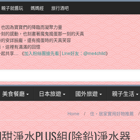
親子就醬玩
媽媽經
旅行酒吧
，也因為寶寶們的降臨而凝聚力量
一刻的感動，也刻畫著魔鬼搗蛋那一刻的天真
時的安詳臉龐，還有搗蛋時的天真笑容
看，這裡有滿滿的回憶
起共享… 《
加入粉絲團搶先看
│
Line好友：@me4child
》
美食餐廳
日本旅遊
國外旅遊
親子生活
Home
/
住‧居家實用好物推薦
/
KIN甜淨水PLUS組(除鉛)淨水器