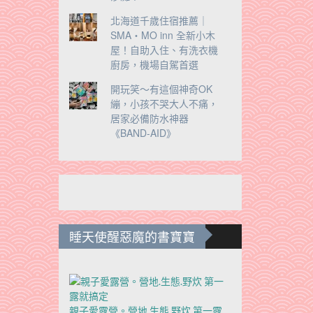
北海道千歲住宿推薦｜
SMA・MO inn 全新小木
屋！自助入住、有洗衣機
廚房，機場自駕首選
開玩笑～有這個神奇OK
繃，小孩不哭大人不痛，
居家必備防水神器
《BAND-AID》
睡天使醒惡魔的書寶寶
親子愛露營。營地.生態.野炊 第一露