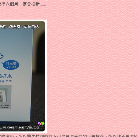
準六個月一定會換新……
性膽道炎，所以醫生特別交待水可是要喝煮開的且要乾淨，所以我不曾喝