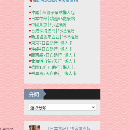
★
高雄秝芯旅店住房優惠9折
–
♥
沖繩│75親子景點懶人包
♥
日本中部│精選56處景點
♥
中國北京│行程推薦
♥
香港珠海澳門│行程推薦
♥
新加坡馬來西亞│行程推薦
♥
東京7日自助行│懶人卡
♥
沖繩4日自助行│懶人卡
♥
關西親7日自助行│懶人卡
♥
北海道自駕9天行│懶人卡
♥
德國13日自助行│懶人卡
♥
峇厘島5天自由行│懶人卡
分類
分
類
【日本食記】德壽燒肉超
過坊間的