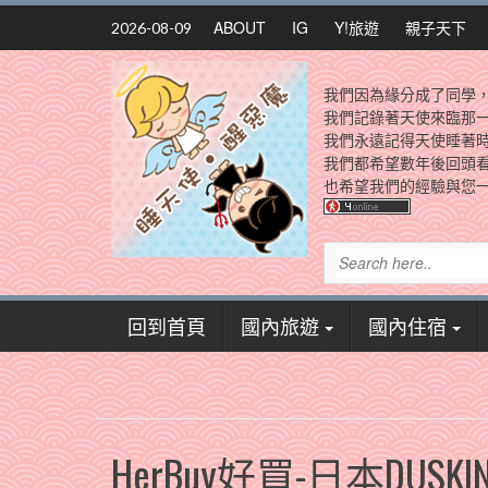
Skip
ABOUT
IG
Y!旅遊
親子天下
2026-08-09
to
content
我們因為緣分成了同學
我們記錄著天使來臨那
我們永遠記得天使睡著
我們都希望數年後回頭
也希望我們的經驗與您一
回到首頁
國內旅遊
國內住宿
HerBuy好買-日本DUS