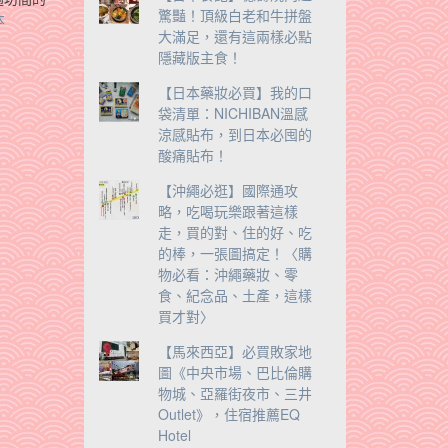
驚豔！頂級白老和牛拼盤
本
大滿足，還有這兩樣必點
隱藏版主食！
【日本藥妝必買】我的口
袋清單：NICHIBAN溫感
涼感貼布，到日本必囤的
酸痛貼布！
【沖繩必逛】國際通攻
略，吃喝玩樂跟著這樣
走，買的對、住的好、吃
的棒，一張圖搞定！〈購
物必看：沖繩藥妝、零
食、紀念品、土產，這樣
買才對〉
【馬來西亞】必買敗家地
圖《中央市場、巴比倫購
物城、亞羅街夜市、三井
Outlet》，住宿推薦EQ
Hotel