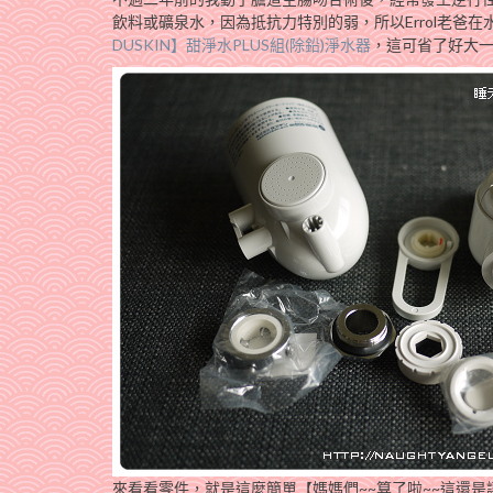
飲料或礦泉水，因為抵抗力特別的弱，所以Errol老爸
DUSKIN】甜淨水PLUS組(除鉛)淨水器
，這可省了好大一筆錢^
來看看零件，就是這麼簡單【媽媽們~~算了啦~~這還是