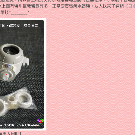
在水上面有特別幫我留意許多，正當要買電解水器時，友人送來了這組
【日
_________^
讓男人用吧】