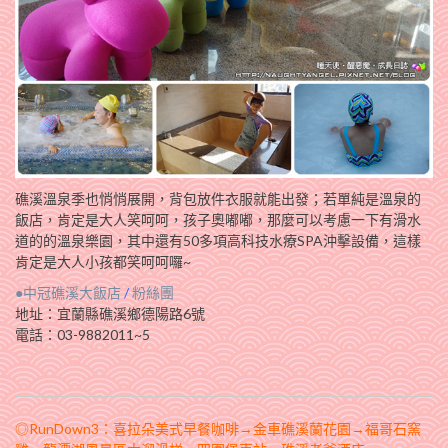
礁溪溫泉季也悄悄展開，背包放件衣服就能出發；若單純是溫泉的
飯店，肯定是大人笑呵呵，孩子奧嘟嘟，那麼可以考慮一下有滑水
道的的溫泉樂園，其中還有50多項高科技水療SPA沖擊設備，這樣
肯定是大人小孩都笑呵呵囉~
●中冠礁溪大飯店
/
粉絲團
地址：宜蘭縣礁溪鄉德陽路6號
電話：03-9882011~5
◎RunDown3：喜拉朵美式早餐咖啡→金車礁溪蘭花園→福哥石窯