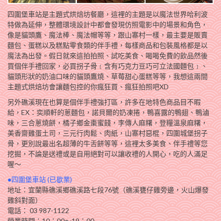
四圍堡車站是主題式烘焙坊餐廳，這裡的主題是以魔法世界哈利波
特做為延伸，整體環境設計中都會發現仿照電影中的場景和角色，
像是貓頭鷹、魔法棒、魔法帽等等，跟山寨村一樣，最主要是販賣
麵包、蛋糕以及糕點零食類的伴手禮，每樣商品和包裝風格都是以
魔法為出發。假日就來這拍拍照、試吃美食、喝喝免費的飲品然後
買個伴手禮回家，必買拐子骨﹝含有巧克力豆巧可立法國麵包﹞、
貓頭形狀的奶油口味的貓頭鷹燒、草莓甜心蛋糕等等，我想這兩間
主題式烘焙坊會讓麵包控的你瘋狂買、瘋狂拍照吧XD
另外礁溪現在也算是個伴手禮強打區，許多在地特色商品目不暇
給，EX：奕順軒的蔥麵包，諾貝爾的奶凍捲，鴨喜露的鴨翅、鴨滷
味，三合蔥燒餅，橘子鄉金棗蜜餞，李傳人麻糬，登糧溫泉麻糬，
美香齋雞蛋土司，三元行肉鬆、肉紙，山寨村惡棍，四圍城堡拐子
骨，更別說最出名超薄的牛舌餅等等，這裡太多美食、伴手禮等您
挖掘，不論是送禮或是自用絕對可以讓收禮的人開心，吃的人滿足
喔～
●四圍堡車站 (已歇業)
地址：宜蘭縣礁溪鄉礁溪路七段76號（礁溪甕仔雞旁邊，火山爆發
雞斜對面）
電話： 03 987-1122
營業時間：10：00～19：00