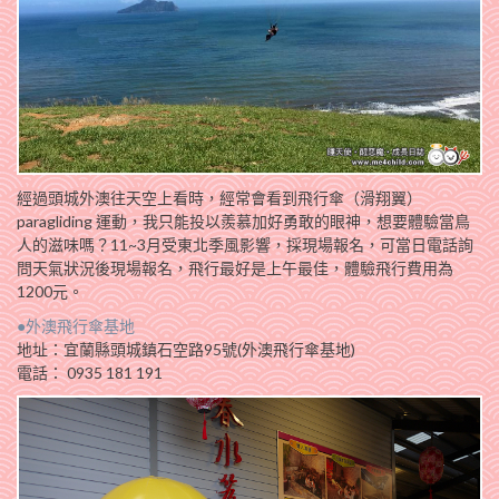
經過頭城外澳往天空上看時，經常會看到飛行傘（滑翔翼）
paragliding 運動，我只能投以羨慕加好勇敢的眼神，想要體驗當鳥
人的滋味嗎？11~3月受東北季風影響，採現場報名，可當日電話詢
問天氣狀況後現場報名，飛行最好是上午最佳，體驗飛行費用為
1200元。
●外澳飛行傘基地
地址：宜蘭縣頭城鎮石空路95號(外澳飛行傘基地)
電話： 0935 181 191