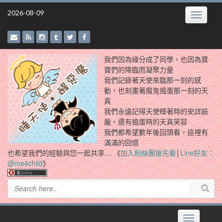
Skip
2026-08-09
Toggle
to
navigatio
content
我們因為緣分成了同學，也因為寶
寶們的降臨而凝聚力量
我們記錄著天使來臨那一刻的感
動，也刻畫著魔鬼搗蛋那一刻的天
真
我們永遠記得天使睡著時的安詳臉
龐，還有搗蛋時的天真笑容
我們都希望數年後回頭看，這裡有
滿滿的回憶
也希望我們的經驗與您一起共享… 《
加入粉絲團搶先看
│
Line好友：
@me4child
》
Toggle