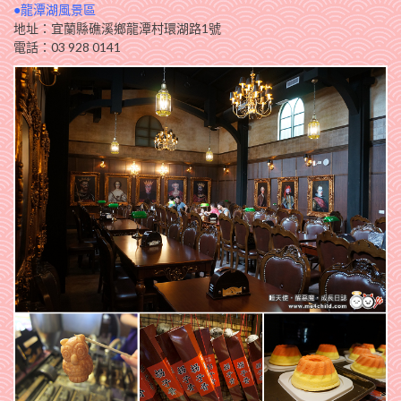
●龍潭湖風景區
地址：宜蘭縣礁溪鄉龍潭村環湖路1號
電話：03 928 0141