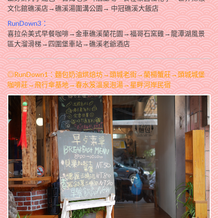
文化館礁溪店→礁溪湯圍溝公園→ 中冠礁溪大飯店
RunDown3：
喜拉朵美式早餐咖啡→金車礁溪蘭花園→福哥石窯雞→龍潭湖風景
區大溜滑梯→四圍堡車站→礁溪老爺酒店
◎RunDown1：麵包奶油烘焙坊→頭城老街→蘭楊蟹莊→頭城城堡
咖啡莊→飛行傘基地→春水笈溫泉泡湯→星畔河岸民宿