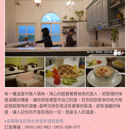
有一種溫度叫做人情味，用心的經營著異地來的旅人，把家裡的味
道溫暖的傳遞，讓你把這裡當作自己的家，在你回到原本的地方時
卻想起那時的溫暖~星畔河岸民宿沒有豪華的裝潢，卻有溫暖的味
道，讓人記住的不是民宿的一切，而是主人的溫度~
●宜蘭礁溪民宿水岸星畔渡假會館
訂房專線：0930-581-882 / 0955-008-077