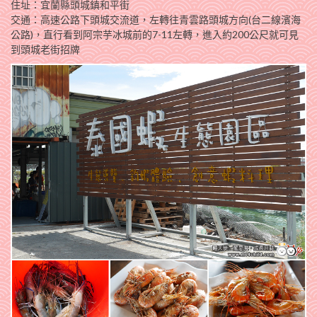
住址：宜蘭縣頭城鎮和平街
交通：高速公路下頭城交流道，左轉往青雲路頭城方向(台二線濱海
公路)，直行看到阿宗芋冰城前的7-11左轉，進入約200公尺就可見
到頭城老街招牌