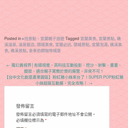
Posted in
▸找景點‧宜蘭親子旅遊
Tagged
宜蘭美食
,
宜蘭景點
,
礁
溪溫泉
,
溫泉飯店
,
頭城美食
,
宜蘭必訪
,
頭城景點
,
宜蘭泡湯
,
礁溪美
食
,
礁溪景點
,
金車伯朗咖啡城堡
Post
←
魔幻異視界│有錯視覺、高科技互動投影、挖沙、射擊、畫畫、
navigation
變妝，適合親子寓教於樂的展覽，非來不可！
【台中文化創意產業園區】粉紅豬小妹來台了！SUPER POP粉紅豬
小妹超級互動展，完全攻略！
→
發佈留言
發佈留言必須填寫的電子郵件地址不會公開。
必填欄位標示為
*