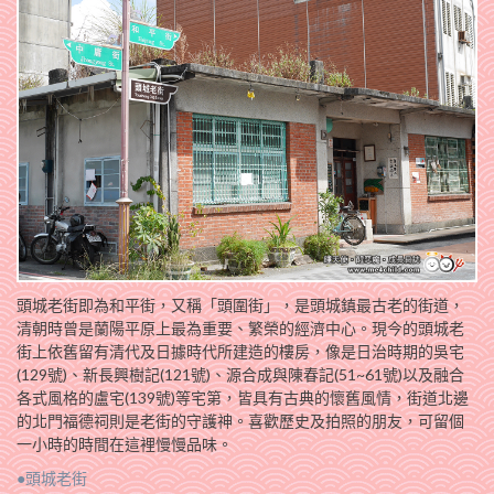
頭城老街即為和平街，又稱「頭圍街」，是頭城鎮最古老的街道，
清朝時曾是蘭陽平原上最為重要、繁榮的經濟中心。現今的頭城老
街上依舊留有清代及日據時代所建造的樓房，像是日治時期的吳宅
(129號)、新長興樹記(121號)、源合成與陳春記(51~61號)以及融合
各式風格的盧宅(139號)等宅第，皆具有古典的懷舊風情，街道北邊
的北門福德祠則是老街的守護神。喜歡歷史及拍照的朋友，可留個
一小時的時間在這裡慢慢品味。
●頭城老街