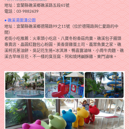
地址：宜蘭縣礁溪鄉礁溪路五段61號
電話：03-9882639
● 礁溪湯圍溝公園
地址：宜蘭縣礁溪鄉德陽路99之11號（位於德陽路與仁愛路的中
間）
老街小吃推薦：火車頭小吃店、八寶冬粉香菇肉羹、礁溪包子饅頭
專賣店、晶圓紅麴包心粉圓、美香齋雞蛋土司、義眾魚羹之家、礁
溪柯氏蔥油餅、吳記花生捲+冰淇淋、鴨喜露滷味、小周牛肉麵、礁
溪古早味豆花、不一樣的臭豆腐、阿和燒烤鹹酥雞、東門滷味。