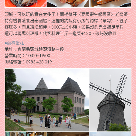
頭城，可以玩的實在太多了！蘭楊蟹莊〈泰國蝦生態園區〉老闆堅
持有機養殖養出泰國蝦。這裡的釣蝦有小孩的釣桿〈單勾〉，親子
客居多，而且環境超棒，300元1.5小時，如果沒釣完會補足半斤，
還可以現場料理哦！代客料理半斤一道菜+120，碳烤沒收費。
●蘭楊蟹莊
地址：宜蘭縣頭城鎮頭濱路三段
營業時間：10:00–19:00
聯絡電話：0983 428 019