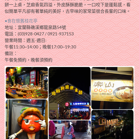
餅一上桌，芝麻香氣四溢，外皮酥酥脆脆，一口咬下是蓬鬆感，看
似簡單平凡卻有著單純的美好，古早味的家常菜很合長輩的口味。
●食在懷舊桂花亭
地址：宜蘭縣礁溪鄉龍泉路54號
電話：(03)928-0427 / 0921-937153
營業時間：週五-週日:
午餐11:30~14:00；晚餐17:00~19:30
備註：
午餐免預約，晚餐須預約