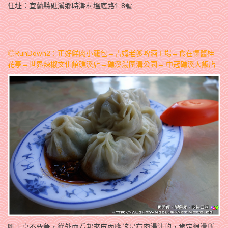
住址：宜蘭縣礁溪鄉時潮村塭底路1-8號
◎RunDown2：正好鮮肉小籠包→吉姆老爹啤酒工場→食在懷舊桂
花亭→世界辣椒文化館礁溪店→礁溪湯圍溝公園→ 中冠礁溪大飯店
剛上桌不要急，從外面看起來皮內應該是有肉湯汁的，肯定很燙所