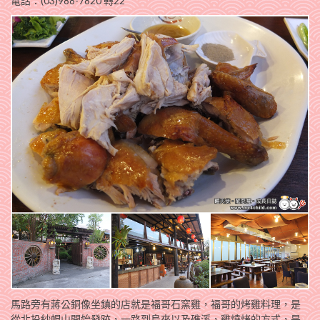
電話：(03)988-7820 轉22
馬路旁有蔣公銅像坐鎮的店就是福哥石窯雞，福哥的烤雞料理，是
從北投紗帽山開始發跡，一路到烏來以及礁溪，雞燒烤的方式，是