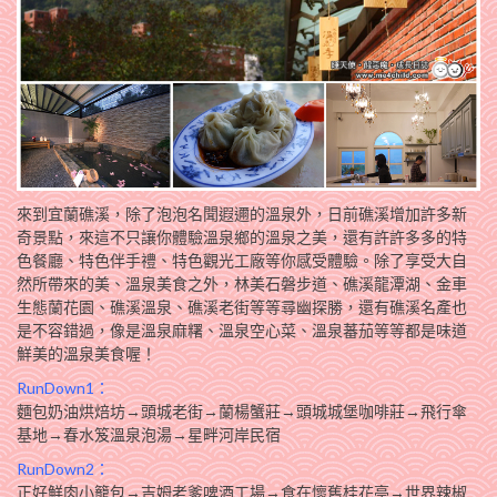
來到宜蘭礁溪，除了泡泡名聞遐邇的溫泉外，日前礁溪增加許多新
奇景點，來這不只讓你體驗溫泉鄉的溫泉之美，還有許許多多的特
色餐廳、特色伴手禮、特色觀光工廠等你感受體驗。除了享受大自
然所帶來的美、溫泉美食之外，林美石磐步道、礁溪龍潭湖、金車
生態蘭花園、礁溪溫泉、礁溪老街等等尋幽探勝，還有礁溪名產也
是不容錯過，像是溫泉麻糬、溫泉空心菜、溫泉蕃茄等等都是味道
鮮美的溫泉美食喔！
RunDown1：
麵包奶油烘焙坊→頭城老街→蘭楊蟹莊→頭城城堡咖啡莊→飛行傘
基地→春水笈溫泉泡湯→星畔河岸民宿
RunDown2：
正好鮮肉小籠包→吉姆老爹啤酒工場→食在懷舊桂花亭→世界辣椒