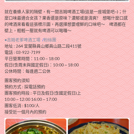
就在養蜂人家的隔壁，有一間吉姆啤酒工場(這是一座城堡吧~)；什
麼口味最適合女孩？果香還是原味？濃郁或是清爽? 想喝什麼口感
的啤酒來看看這張標示圖，再選擇想要嚐鮮的口味吧～ 啤酒都在
壁上，輕輕一壓就有啤酒可以喝囉～
●吉姆老爹啤酒工場
/
粉絲團
地址 : 264 宜蘭縣員山鄉員山路二段411號
電話 : 03-922-7199
平日營業時間：11:00 ~ 18:00
假日(含周末與國定假日)：10:00 ~ 18:00
公休時間：每逢週二公休
團客預約須知
預約方式 : 採電話預約
團客預約時段 : 平日及假日(含國定假日)上
10:00 ~ 12:00 16:00 ~ 17:00
團客低消 : $100/人
接受近一個月內的預約