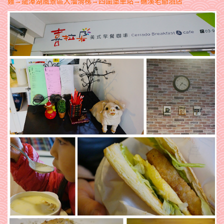
雞→龍潭湖風景區大溜滑梯→四圍堡車站→礁溪老爺酒店