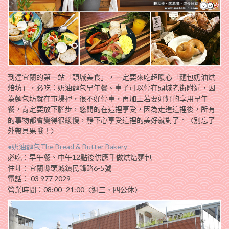
到達宜蘭的第一站「頭城美食」，一定要來吃超暖心「麵包奶油烘
焙坊」，必吃：奶油麵包早午餐。車子可以停在頭城老街附近，因
為麵包坊就在市場裡，很不好停車，再加上若要好好的享用早午
餐，肯定要放下腳步，悠閒的在這裡享受，因為走進這裡後，所有
的事物都會變得很緩慢，靜下心享受這裡的美好就對了。〈別忘了
外帶貝果哦！〉
●奶油麵包The Bread & Butter Bakery
必吃：早午餐、中午12點後供應手做烘焙麵包
住址：宜蘭縣頭城鎮民鋒路6-5號
電話： 03 977 2029
營業時間：08:00–21:00〈週三、四公休〉