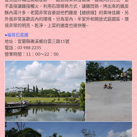
不直接讓雞接觸火，利用石頭導熱方式，讓雞悶熟，烤出來的雞皮
酥內湯汁多，老闆非常自豪說他們雞是【總統級】的美味佳餚，另
外我非常喜歡店內的環境，分為室內、半室外和開放式庭園區，環
境非常的明亮、乾淨，上菜的速度也很快喔~
●福哥石窯雞
地址：宜蘭縣礁溪鄉白雲三路11號
電話：03 988 2235
營業時間：11：00～22：00