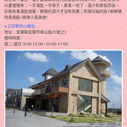
以要慢慢來；一手湯匙一手筷子，果真一咬下，湯汁和香氣四溢，
好險有拿湯匙接著，鮮甜的湯汁才沒有浪費；吹彈可破的皮+新鮮豬
肉青蔥餡=排隊人氣美食!
● 正好鮮肉小籠包
地址：宜蘭縣宜蘭市泰山路25號之1
營時時間：
週二-週日 8:00-12:00 / 15:00-17:00