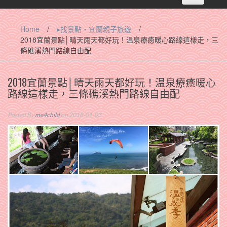
navigation
Home
/
▸找景點‧宜蘭親子旅遊
/
2018宜蘭景點│晴天雨天都好玩！温泉療癒暖心路線這樣走，三
條礁溪熱門路線自由配
2018宜蘭景點│晴天雨天都好玩！温泉療癒暖心
路線這樣走，三條礁溪熱門路線自由配
Posted By
me4child
on 2018-01-03