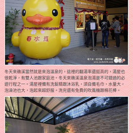
冬天來礁溪當然就是來泡溫泉的，這裡的翻湯率還挺高的，湯屋也
很乾淨，有雙人池跟家庭池。冬天來礁溪溫泉泡湯是不可錯過的必
遊行程之一。湯屋裡備有洗髮精跟沐浴乳，須自備毛巾，水量大，
泡澡池也大，泡起來超舒服。洗完還有免費的吹風機跟棉花棒。