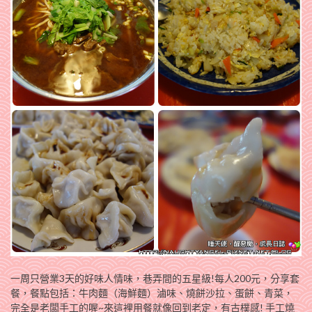
一周只營業3天的好味人情味，巷弄間的五星級!每人200元，分享套
餐，餐點包括：牛肉麵（海鮮麵）滷味、燒餅沙拉、蛋餅、青菜，
完全是老闆手工的喔~來這裡用餐就像回到老定，有古樸感! 手工燒