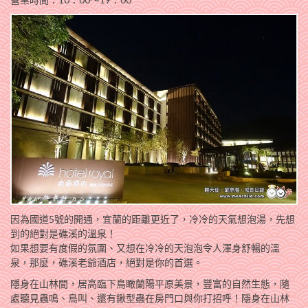
因為國道5號的開通，宜蘭的距離更近了，冷冷的天氣想泡湯，先想
到的絕對是礁溪的溫泉！
如果想要有度假的氛圍、又想在冷冷的天泡泡令人渾身舒暢的溫
泉，那麼，礁溪老爺酒店，絕對是你的首選。
隱身在山林間，居高臨下鳥瞰蘭陽平原美景，豐富的自然生態，隨
處聽見蟲鳴、鳥叫、還有鍬型蟲在房門口與你打招呼！隱身在山林