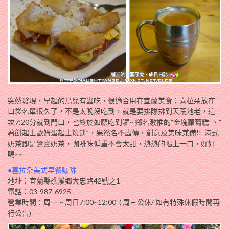
突然發現，早起的鳥兒有蟲吃，很適合用在宜蘭美食；喜拉朵放在
口袋名單很久了，不是太晚沒吃到，就是要排隊排到天荒地老，這
次7:20分就到門口，也終於如願吃到囉~ 鄉名激推的”金塊蘿蔔糕”、”
薯餅起士歐姆蛋起士燒餅”，果然名不虛傳，創意及美味兼備!! 港式
奶茶即是鴛鴦奶茶，咖啡味偏重不會太甜，熱熱的喝上一口，好好
喝~~
●喜拉朵美式早餐咖啡
地址：宜蘭縣礁溪鄉大忠路42號之1
電話：03-987-6925
營業時間：周一 ~ 周日7:00~12:00 ( 周三公休/ 如有特殊休假時間再
行公告)