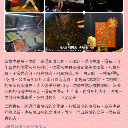
印象中是第一次晚上來湯圍溝公園，奕順軒、樂山拉麵、還有二百
年歷史的德陽宮都在附近，德陽宮左右兩邊宜蘭美食匯聚，八寶冬
粉、正常鮮肉包、阿亮烤肉、阿和烤肉…等，白天晚上一樣有得逛
(吃)喔～公園有免費的溫泉可以泡泡腳，附近有”親親魚”、”親腳魚”
的多家商家進駐，大人幾乎都是80元，然後會送水或擦腳紙，沿著
公園的街道往裡面走，還有提供wifi的店家，也分魚的大小，強調一
次付費多重享受，在吸引顧客上下足功夫。
公園旁有一間專門賣辣椒的文化館，各種層次的辣都有，商品也是
推陳出新，也有辣口味的冰淇淋，再加上門口超辣的公仔，很有意
思的店。
●世界辣椒文化館礁溪店