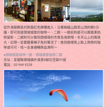
從外澳服務區的對面紅色牌樓進入，沿著蜿蜒山路至山頂約開5分
鐘，即可到達頭城城堡的咖啡一、二館。一館前則是可以跟風車拍
照留影，二館則可以看到頭城填的市景及海景哦。冬天山上的風很
大，記得一定要戴著帽子免的著涼了，進到館裡馬上點上熱熱的咖
啡或可可，哇～全身通暢熱血沸阿～
●頭城城堡咖啡一館、頭城城堡咖啡二館
住址：宜蘭縣頭城鎮外澳里8鄰石空路95號
電話：03 969 9228