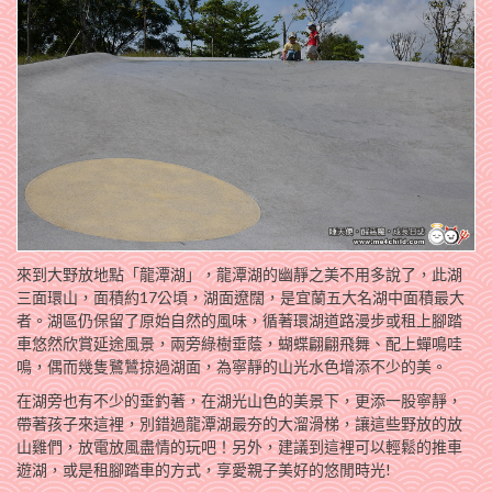
來到大野放地點「龍潭湖」，龍潭湖的幽靜之美不用多說了，此湖
三面環山，面積約17公頃，湖面遼闊，是宜蘭五大名湖中面積最大
者。湖區仍保留了原始自然的風味，循著環湖道路漫步或租上腳踏
車悠然欣賞延途風景，兩旁綠樹垂蔭，蝴蝶翩翩飛舞、配上蟬鳴哇
鳴，偶而幾隻鷺鷥掠過湖面，為寧靜的山光水色增添不少的美。
在湖旁也有不少的垂釣著，在湖光山色的美景下，更添一股寧靜，
帶著孩子來這裡，別錯過龍潭湖最夯的大溜滑梯，讓這些野放的放
山雞們，放電放風盡情的玩吧！另外，建議到這裡可以輕鬆的推車
遊湖，或是租腳踏車的方式，享愛親子美好的悠閒時光!