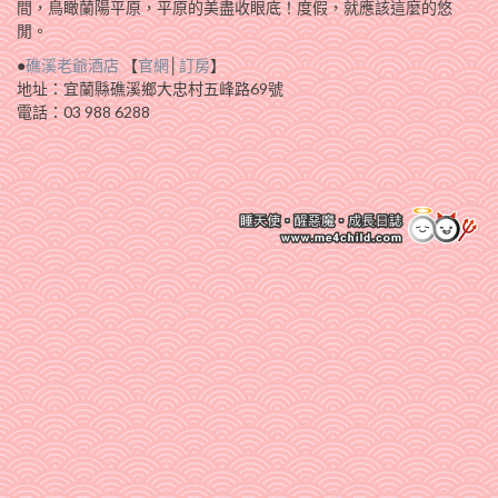
間，鳥瞰蘭陽平原，平原的美盡收眼底！度假，就應該這麼的悠
閒。
●
礁溪老爺酒店
【
官網
│
訂房
】
地址：宜蘭縣礁溪鄉大忠村五峰路69號
電話：03 988 6288