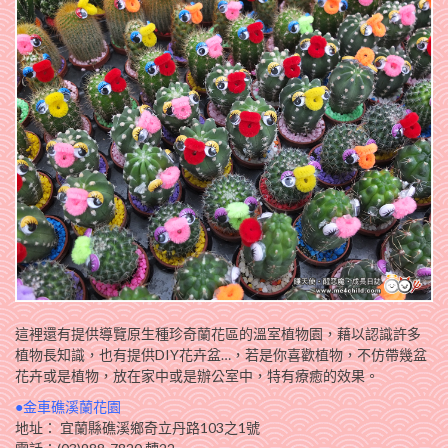
這裡還有提供導覽原生種珍奇蘭花區的溫室植物園，藉以認識許多
植物長知識，也有提供DIY花卉盆…，若是你喜歡植物，不仿帶幾盆
花卉或是植物，放在家中或是辦公室中，特有療癒的效果。
●金車礁溪蘭花園
地址： 宜蘭縣礁溪鄉奇立丹路103之1號