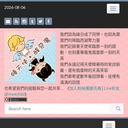
Skip
2026-08-06
Toggle
to
navigatio
content
我們因為緣分成了同學，也因為寶
寶們的降臨而凝聚力量
我們記錄著天使來臨那一刻的感
動，也刻畫著魔鬼搗蛋那一刻的天
真
我們永遠記得天使睡著時的安詳臉
龐，還有搗蛋時的天真笑容
我們都希望數年後回頭看，這裡有
滿滿的回憶
也希望我們的經驗與您一起共享… 《
加入粉絲團搶先看
│
Line好友：
@me4child
》
Toggle