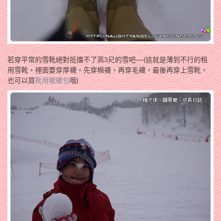
若穿平常的雪靴絕對抵擋不了高3尺的雪吧~~(這就是薄到不行的租
用雪靴，裡面要穿厚襪，先穿棉襪，再穿毛襪，最後再穿上雪靴，
也可以買
靴用暖暖包
哦)