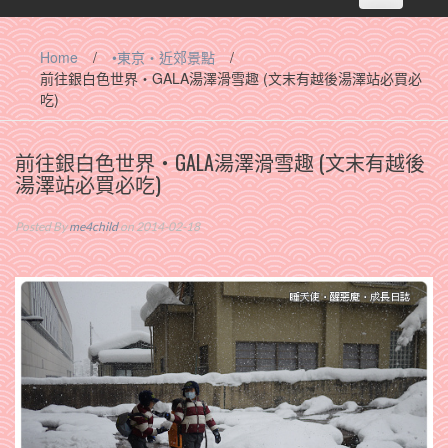
navigation
Home
/
•東京‧近郊景點
/
前往銀白色世界‧GALA湯澤滑雪趣 (文末有越後湯澤站必買必
吃)
前往銀白色世界‧GALA湯澤滑雪趣 (文末有越後
湯澤站必買必吃)
Posted By
me4child
on 2014-02-18