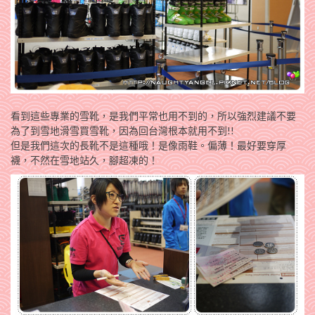
看到這些專業的雪靴，是我們平常也用不到的，所以強烈建議不要
為了到雪地滑雪買雪靴，因為回台灣根本就用不到!!
但是我們這次的長靴不是這種哦！是像雨鞋。偏薄！最好要穿厚
襪，不然在雪地站久，腳超凍的！