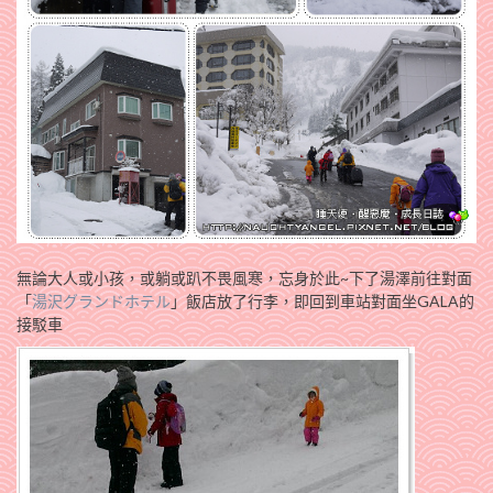
無論大人或小孩，或躺或趴不畏風寒，忘身於此~下了湯澤前往對面
「
湯沢グランドホテル
」飯店放了行李，即回到車站對面坐GALA的
接駁車