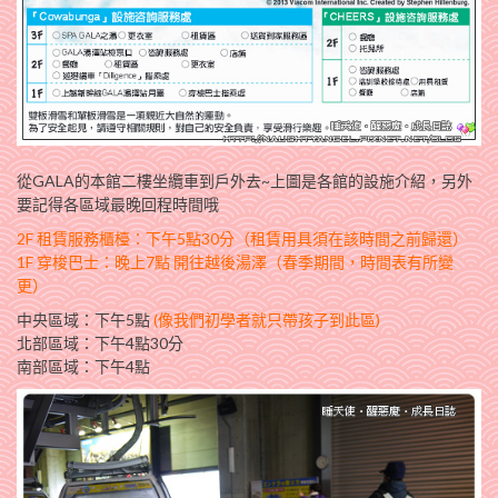
從GALA的本館二樓坐纜車到戶外去~上圖是各館的設施介紹，另外
要記得各區域最晚回程時間哦
2F 租賃服務櫃檯：下午5點30分（租賃用具須在該時間之前歸還）
1F 穿梭巴士：晚上7點 開往越後湯澤（春季期間，時間表有所變
更）
中央區域：下午5點
(像我們初學者就只帶孩子到此區)
北部區域：下午4點30分
南部區域：下午4點