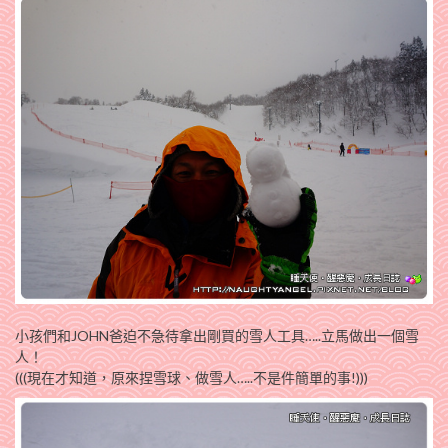
小孩們和JOHN爸迫不急待拿出剛買的雪人工具…..立馬做出一個雪
人！
(((現在才知道，原來捏雪球、做雪人…..不是件簡單的事!)))