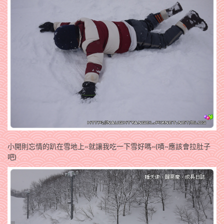
小開則忘情的趴在雪地上~就讓我吃一下雪好嗎~(嘖~應該會拉肚子
吧)