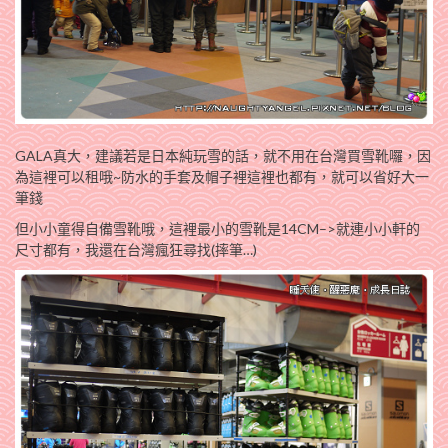
GALA真大，建議若是日本純玩雪的話，就不用在台灣買雪靴囉，因
為這裡可以租哦~防水的手套及帽子裡這裡也都有，就可以省好大一
筆錢
但小小童得自備雪靴哦，這裡最小的雪靴是14CM–>就連小小軒的
尺寸都有，我還在台灣瘋狂尋找(摔筆…)