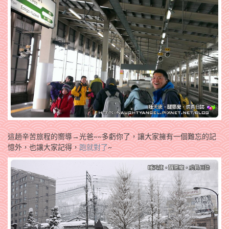
這趟辛苦旅程的嚮導→光爸~~多虧你了，讓大家擁有一個難忘的記
憶外，也讓大家記得，
跑就對了
~