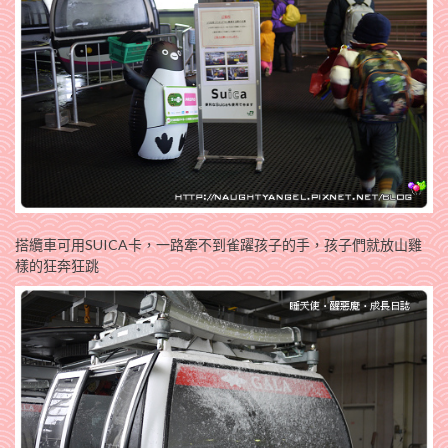
搭纜車可用SUICA卡，一路牽不到雀躍孩子的手，孩子們就放山雞
樣的狂奔狂跳