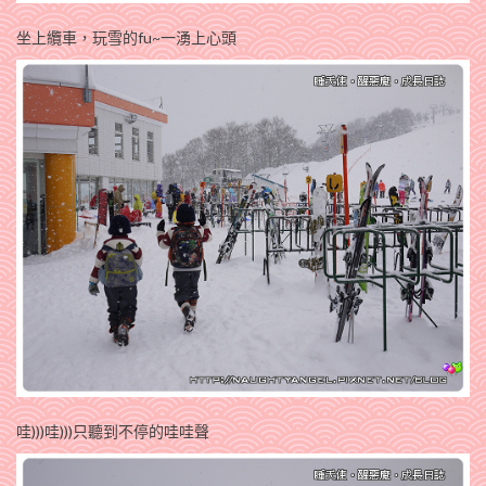
坐上纜車，玩雪的fu~一湧上心頭
哇)))哇)))只聽到不停的哇哇聲