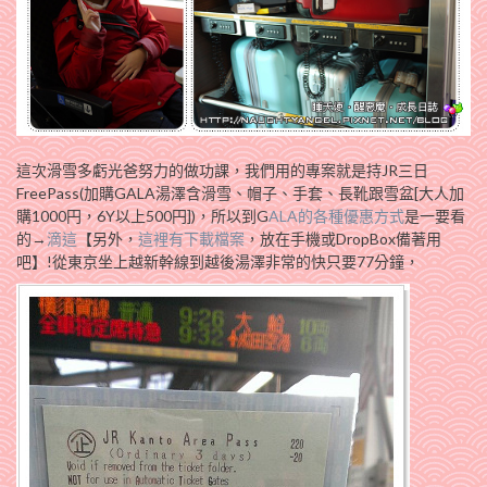
這次滑雪多虧光爸努力的做功課，我們用的專案就是持JR三日
FreePass(加購GALA湯澤含滑雪、帽子、手套、長靴跟雪盆[大人加
購1000円，6Y以上500円])，所以到G
ALA的各種優惠方式
是一要看
的→
滴這
【另外，
這裡有下載檔案
，放在手機或DropBox備著用
吧】!從東京坐上越新幹線到越後湯澤非常的快只要77分鐘，