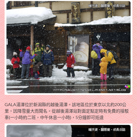
GALA湯澤位於新潟縣的越後湯澤。該地區位於東京以北約200公
里，因降雪量大而聞名。從越後湯澤站對面定點定時有免費的接駁
車(一小時約二班，中午休息一小時)，5分鐘即可抵達