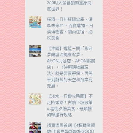
200吋大螢幕猶如置身海
底世界！
橫濱一日》紅磚倉庫、港
區未來21、百貨購物、日
清博物館、關內住宿、必
吃美食
【沖繩】逛這三間「永旺
夢樂城沖繩來客夢、
AEON北谷店、AEON那霸
店」。〈沖繩購物新玩
法〉就是要買得瘋，再開
車到蔚藍的天空和海岸兜
兜風。
【淡水一日遊攻略圖】不
走回頭路！古蹟下坡散策
x 老街夕陽美食，最順暢
的輕旅行攻略
讀賣樂園首創【4種職業體
驗/工廠見學新設施GOOD