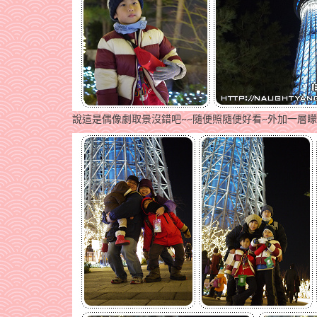
說這是偶像劇取景沒錯吧~~隨便照隨便好看~外加一層矇