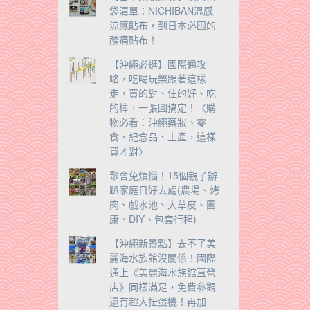
袋清單：NICHIBAN溫感
涼感貼布，到日本必囤的
酸痛貼布！
【沖繩必逛】國際通攻
略，吃喝玩樂跟著這樣
走，買的對、住的好、吃
的棒，一張圖搞定！〈購
物必看：沖繩藥妝、零
食、紀念品、土產，這樣
買才對〉
聚會免煩惱！15個親子辦
趴家庭日好去處(農場、烤
肉、戲水池、大草皮、團
康、DIY、包套行程)
【沖繩新景點】去不了美
麗海水族館沒關係！國際
通上《美麗海水族館直營
店》同樣滿足，免費參觀
還有超大扭蛋機！再加