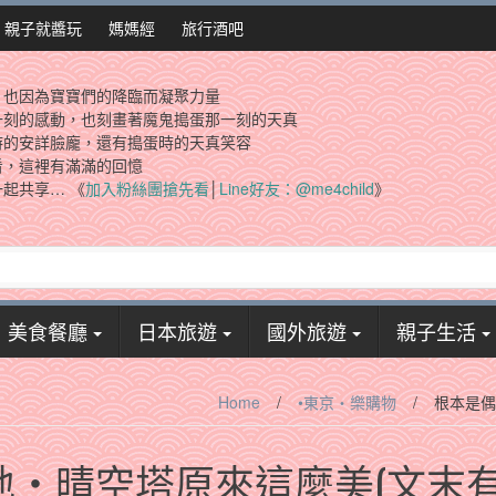
親子就醬玩
媽媽經
旅行酒吧
，也因為寶寶們的降臨而凝聚力量
一刻的感動，也刻畫著魔鬼搗蛋那一刻的天真
時的安詳臉龐，還有搗蛋時的天真笑容
看，這裡有滿滿的回憶
起共享… 《
加入粉絲團搶先看
│
Line好友：@me4child
》
美食餐廳
日本旅遊
國外旅遊
親子生活
Home
/
•東京‧樂購物
/
根本是偶
地‧晴空塔原來這麼美(文末