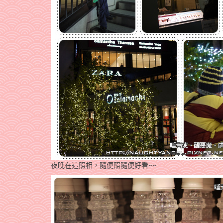
夜晚在這照相，隨便照隨便好看~~