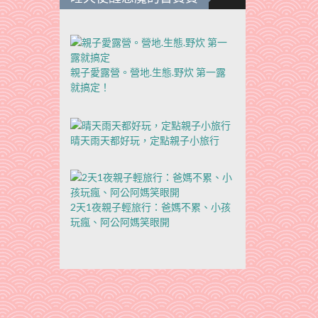
親子愛露營。營地.生態.野炊 第一露
就搞定！
晴天雨天都好玩，定點親子小旅行
2天1夜親子輕旅行：爸媽不累、小孩
玩瘋、阿公阿媽笑眼開