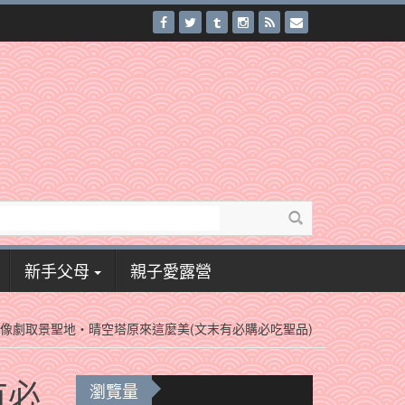
新手父母
親子愛露營
像劇取景聖地‧晴空塔原來這麼美(文末有必購必吃聖品)
有必
瀏覽量