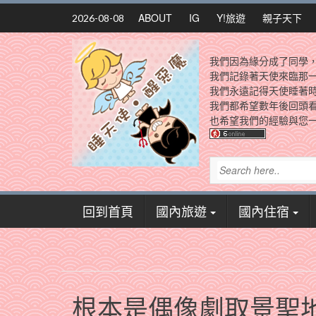
Skip
ABOUT
IG
Y!旅遊
親子天下
2026-08-08
to
content
我們因為緣分成了同學
我們記錄著天使來臨那
我們永遠記得天使睡著
我們都希望數年後回頭
也希望我們的經驗與您一
回到首頁
國內旅遊
國內住宿
根本是偶像劇取景聖