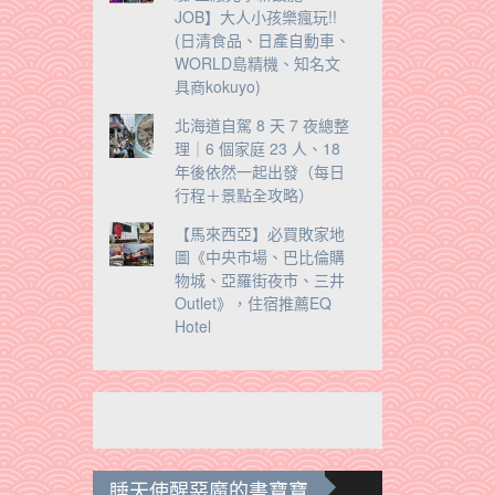
JOB】大人小孩樂瘋玩!!
(日清食品、日產自動車、
WORLD島精機、知名文
具商kokuyo)
北海道自駕 8 天 7 夜總整
理｜6 個家庭 23 人、18
年後依然一起出發（每日
行程＋景點全攻略）
【馬來西亞】必買敗家地
圖《中央市場、巴比倫購
物城、亞羅街夜市、三井
Outlet》，住宿推薦EQ
Hotel
睡天使醒惡魔的書寶寶