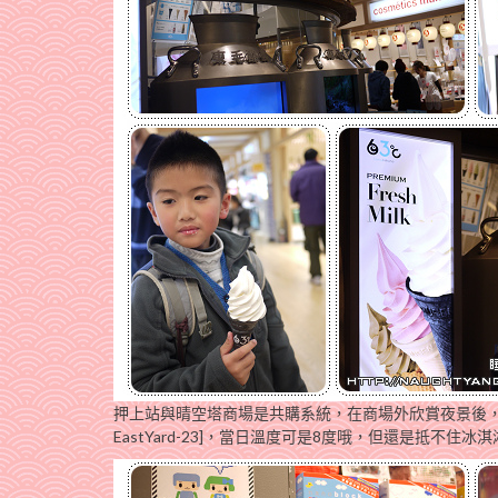
押上站與晴空塔商場是共購系統，在商場外欣賞夜景後
EastYard-23]，當日溫度可是8度哦，但還是抵不住冰