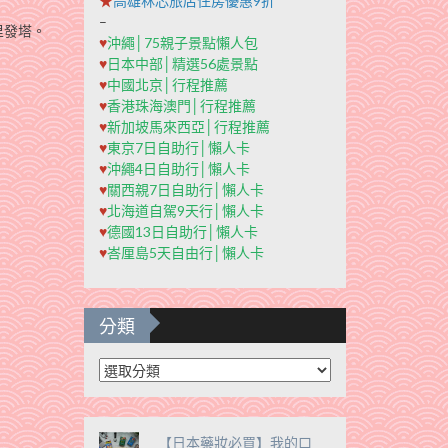
★
高雄秝芯旅店住房優惠9折
–
里發塔。
♥
沖繩│75親子景點懶人包
♥
日本中部│精選56處景點
♥
中國北京│行程推薦
♥
香港珠海澳門│行程推薦
♥
新加坡馬來西亞│行程推薦
♥
東京7日自助行│懶人卡
♥
沖繩4日自助行│懶人卡
♥
關西親7日自助行│懶人卡
♥
北海道自駕9天行│懶人卡
♥
德國13日自助行│懶人卡
♥
峇厘島5天自由行│懶人卡
分類
分
類
【日本藥妝必買】我的口