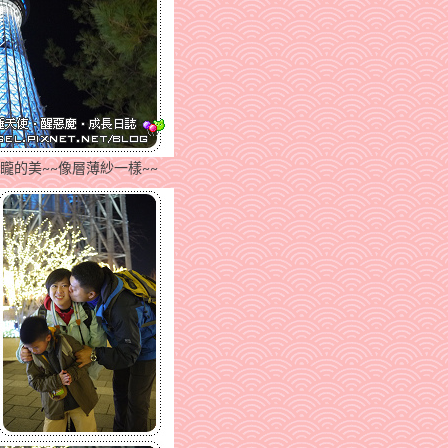
矓的美~~像層薄紗一樣~~