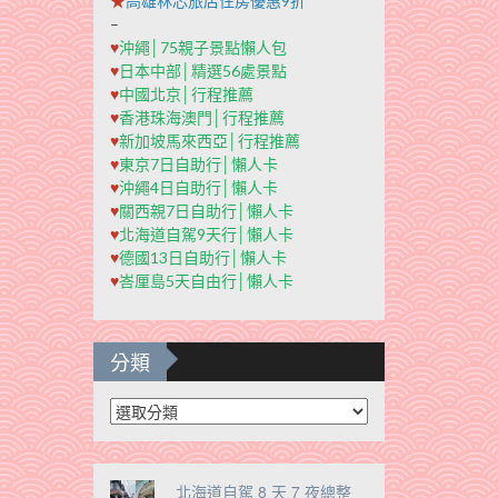
★
高雄秝芯旅店住房優惠9折
–
♥
沖繩│75親子景點懶人包
♥
日本中部│精選56處景點
♥
中國北京│行程推薦
♥
香港珠海澳門│行程推薦
♥
新加坡馬來西亞│行程推薦
♥
東京7日自助行│懶人卡
♥
沖繩4日自助行│懶人卡
♥
關西親7日自助行│懶人卡
♥
北海道自駕9天行│懶人卡
♥
德國13日自助行│懶人卡
♥
峇厘島5天自由行│懶人卡
分類
分
類
北海道自駕 8 天 7 夜總整