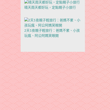
晴天雨天都好玩，定點親子小旅行
2天1夜親子輕旅行：爸媽不累、小孩
玩瘋、阿公阿媽笑眼開