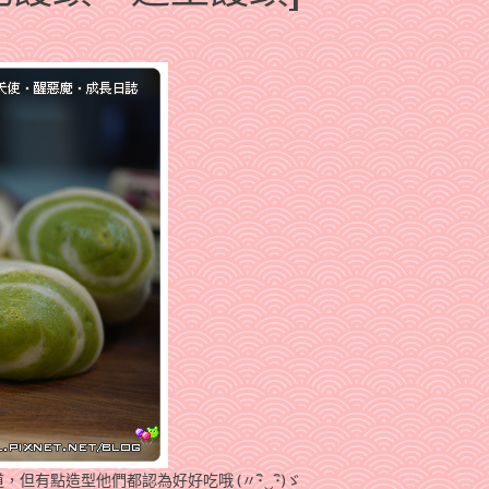
但有點造型他們都認為好好吃哦 (〃･ิ‿･ิ)ゞ