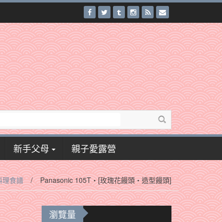
新手父母
親子愛露營
料理食譜
/
Panasonic 105T‧[玫瑰花饅頭‧造型饅頭]
瀏覽量