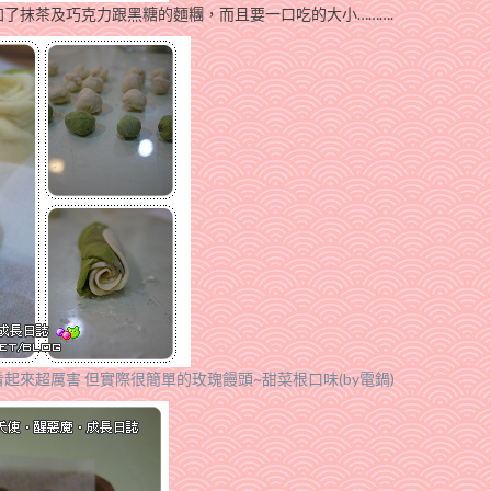
了抹茶及巧克力跟黑糖的麵糰，而且要一口吃的大小……….
看起來超厲害 但實際很簡單的玫瑰饅頭~甜菜根口味(by電鍋)