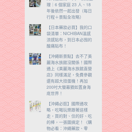
理｜6 個家庭 23 人、18
年後依然一起出發（每日
行程＋景點全攻略）
【日本藥妝必買】我的口
袋清單：NICHIBAN溫感
涼感貼布，到日本必囤的
酸痛貼布！
【沖繩新景點】去不了美
麗海水族館沒關係！國際
通上《美麗海水族館直營
店》同樣滿足，免費參觀
還有超大扭蛋機！再加
200吋大螢幕猶如置身海
底世界！
【沖繩必逛】國際通攻
略，吃喝玩樂跟著這樣
走，買的對、住的好、吃
的棒，一張圖搞定！〈購
物必看：沖繩藥妝、零