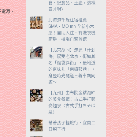
食、紀念品、土產，這樣
買才對〉
下電源，
北海道千歲住宿推薦｜
SMA・MO inn 全新小木
屋！自助入住、有洗衣機
廚房，機場自駕首選
【北京胡同】走進「什剎
海」感受老北京，街如其
名「烟袋斜街」，最地道
的京味ㄦ「南鑼鼓巷」，
身歷時光隧道三輪車胡同
遊～
【九州】由布院金鱗湖畔
的美食餐廳：古式手打蕎
麥麵泉〈古式手打ちそば
泉〉
帶著孩子輕旅行‧宜蘭二
日親子行