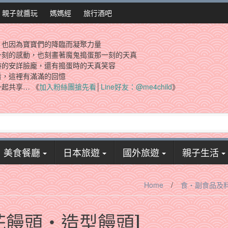
親子就醬玩
媽媽經
旅行酒吧
，也因為寶寶們的降臨而凝聚力量
一刻的感動，也刻畫著魔鬼搗蛋那一刻的天真
時的安詳臉龐，還有搗蛋時的天真笑容
看，這裡有滿滿的回憶
起共享… 《
加入粉絲團搶先看
│
Line好友：@me4child
》
美食餐廳
日本旅遊
國外旅遊
親子生活
Home
/
食‧副食品及
[玫瑰花饅頭‧造型饅頭]