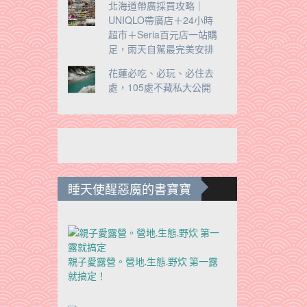
北海道帶廣採買攻略｜
UNIQLO帶廣店＋24小時
超市＋Seria百元店一站購
足，雨天自駕最完美安排
花蓮必吃、必玩、必住去
處，105處不藏私大公開
睡天使醒惡魔的書寶寶
親子愛露營。營地.生態.野炊 第一露
就搞定！