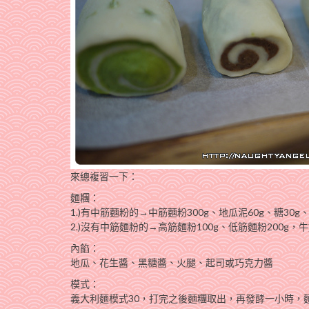
來總複習一下：
麵糰：
1.)有中筋麵粉的→中筋麵粉300g、地瓜泥60g、糖30g、
2.)沒有中筋麵粉的→高筋麵粉100g、低筋麵粉200g，牛奶
內餡：
地瓜、花生醬、黑糖醬、火腿、起司或巧克力醬
模式：
義大利麵模式30，打完之後麵糰取出，再發酵一小時，