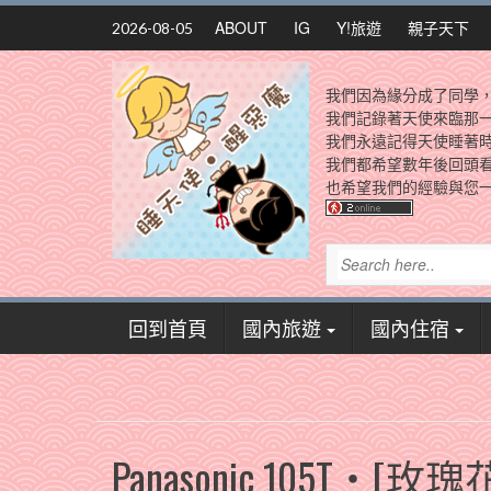
Skip
ABOUT
IG
Y!旅遊
親子天下
2026-08-05
to
content
我們因為緣分成了同學
我們記錄著天使來臨那
我們永遠記得天使睡著
我們都希望數年後回頭
也希望我們的經驗與您一
回到首頁
國內旅遊
國內住宿
Panasonic 105T‧