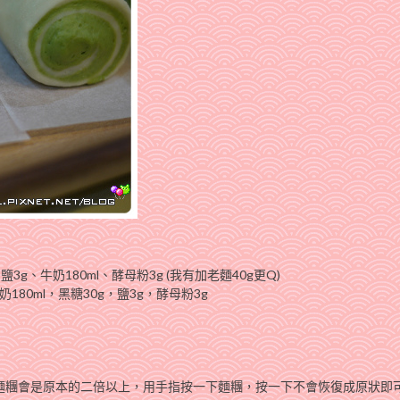
鹽3g、牛奶180ml、酵母粉3g (我有加老麵40g更Q)
180ml，黑糖30g，鹽3g，酵母粉3g
麵糰會是原本的二倍以上，用手指按一下麵糰，按一下不會恢復成原狀即