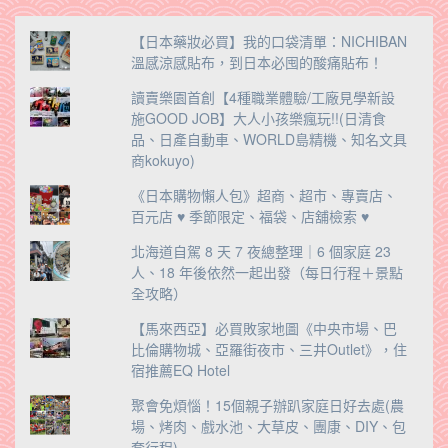
【日本藥妝必買】我的口袋清單：NICHIBAN
溫感涼感貼布，到日本必囤的酸痛貼布！
讀賣樂園首創【4種職業體驗/工廠見學新設
施GOOD JOB】大人小孩樂瘋玩!!(日清食
品、日產自動車、WORLD島精機、知名文具
商kokuyo)
《日本購物懶人包》超商、超市、專賣店、
百元店 ♥ 季節限定、福袋、店舖檢索 ♥
北海道自駕 8 天 7 夜總整理｜6 個家庭 23
人、18 年後依然一起出發（每日行程＋景點
全攻略）
【馬來西亞】必買敗家地圖《中央市場、巴
比倫購物城、亞羅街夜市、三井Outlet》，住
宿推薦EQ Hotel
聚會免煩惱！15個親子辦趴家庭日好去處(農
場、烤肉、戲水池、大草皮、團康、DIY、包
套行程)