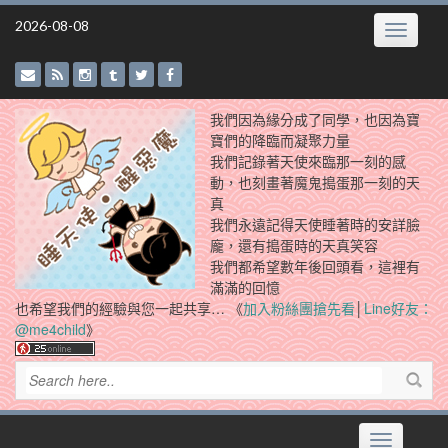
Skip
2026-08-08
Toggle
to
navigatio
content
我們因為緣分成了同學，也因為寶
寶們的降臨而凝聚力量
我們記錄著天使來臨那一刻的感
動，也刻畫著魔鬼搗蛋那一刻的天
真
我們永遠記得天使睡著時的安詳臉
龐，還有搗蛋時的天真笑容
我們都希望數年後回頭看，這裡有
滿滿的回憶
也希望我們的經驗與您一起共享… 《
加入粉絲團搶先看
│
Line好友：
@me4child
》
Toggle