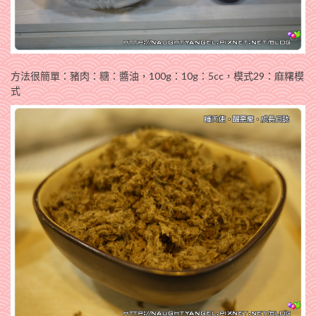
方法很簡單：豬肉：糖：醬油，100g：10g：5cc，模式29：麻糬模
式