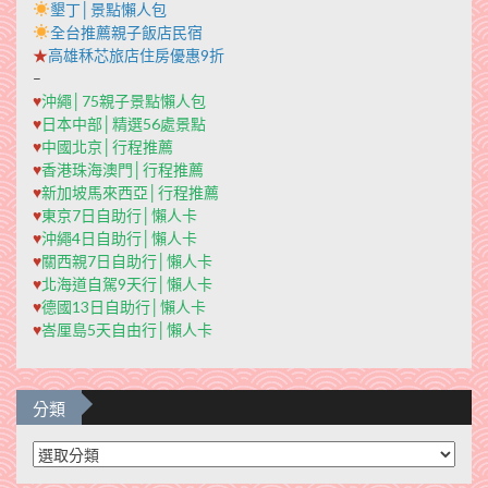
墾丁│景點懶人包
全台推薦親子飯店民宿
★
高雄秝芯旅店住房優惠9折
–
♥
沖繩│75親子景點懶人包
♥
日本中部│精選56處景點
♥
中國北京│行程推薦
♥
香港珠海澳門│行程推薦
♥
新加坡馬來西亞│行程推薦
♥
東京7日自助行│懶人卡
♥
沖繩4日自助行│懶人卡
♥
關西親7日自助行│懶人卡
♥
北海道自駕9天行│懶人卡
♥
德國13日自助行│懶人卡
♥
峇厘島5天自由行│懶人卡
分類
分
類