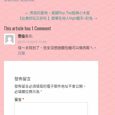
Post
←
男孩的基地‧美國Roy Toy經典小木屋
navigation
【台東好玩又好吃 】跟著在地人high翻天~趴兔
→
This article has 1 Comment
雪倫
表示:
2013-12-0212:10:59
哇～太特別了，完全沒想過麵包機可以做肉鬆ㄟ。
回覆
發佈留言
發佈留言必須填寫的電子郵件地址不會公開。
必填欄位標示為
*
留言
*