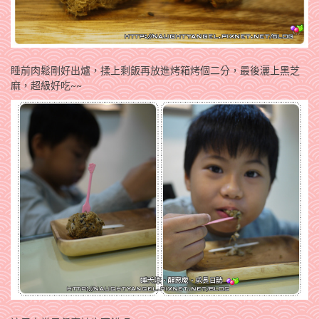
睡前肉鬆剛好出爐，揉上剩飯再放進烤箱烤個二分，最後灑上黑芝
麻，超級好吃~~