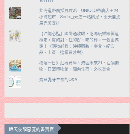
北海道帶廣採買攻略｜UNIQLO帶廣店＋24
小時超市＋Seria百元店一站購足，雨天自駕
最完美安排
【沖繩必逛】國際通攻略，吃喝玩樂跟著這
樣走，買的對、住的好、吃的棒，一張圖搞
定！〈購物必看：沖繩藥妝、零食、紀念
品、土產，這樣買才對〉
橫濱一日》紅磚倉庫、港區未來21、百貨購
物、日清博物館、關內住宿、必吃美食
寶貝乳牙生長的Q&A
睡天使醒惡魔的書寶寶