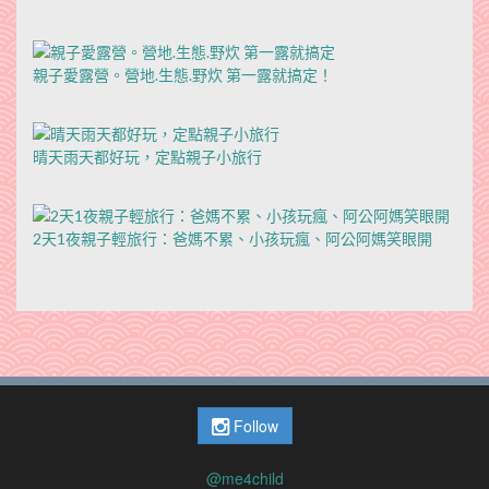
親子愛露營。營地.生態.野炊 第一露就搞定！
晴天雨天都好玩，定點親子小旅行
2天1夜親子輕旅行：爸媽不累、小孩玩瘋、阿公阿媽笑眼開
Follow
@me4child