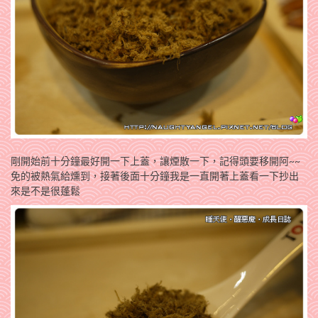
剛開始前十分鐘最好開一下上蓋，讓煙散一下，記得頭要移開阿~~
免的被熱氣給燻到，接著後面十分鐘我是一直開著上蓋看一下抄出
來是不是很蓬鬆