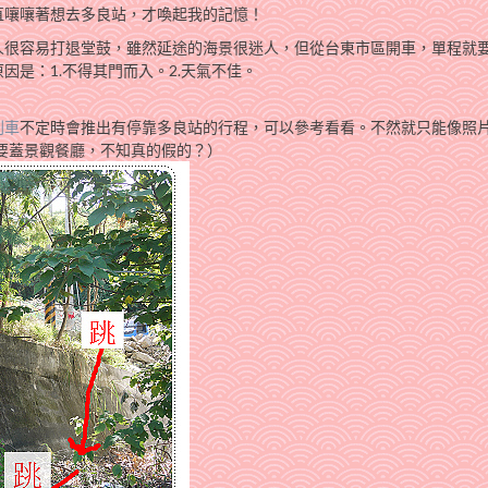
直嚷嚷著想去多良站，才喚起我的記憶！
很容易打退堂鼓，雖然延途的海景很迷人，但從台東市區開車，單程就要花
是：1.不得其門而入。2.天氣不佳。
列車
不定時會推出有停靠多良站的行程，可以參考看看。不然就只能像照
像要蓋景觀餐廳，不知真的假的？）