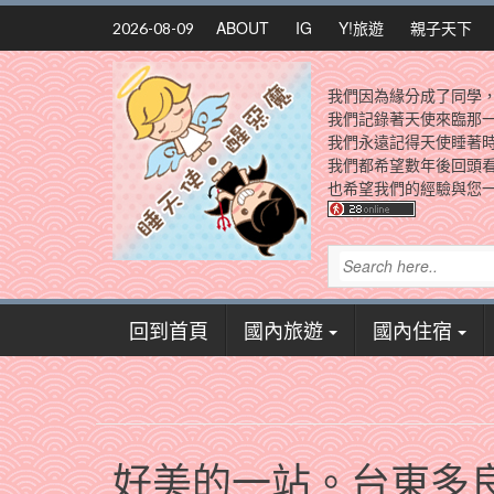
Skip
ABOUT
IG
Y!旅遊
親子天下
2026-08-09
to
content
我們因為緣分成了同學
我們記錄著天使來臨那
我們永遠記得天使睡著
我們都希望數年後回頭
也希望我們的經驗與您一
回到首頁
國內旅遊
國內住宿
好美的一站。台東多