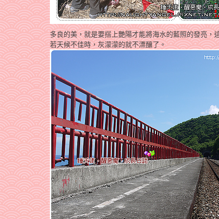
多良的美，就是要搭上艷陽才能將海水的藍照的發亮，
若天候不佳時，灰濛濛的就不漂釀了。