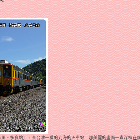
麻里。多良站〕，全台唯一看的到海的火車站。那美麗的畫面一直深植在