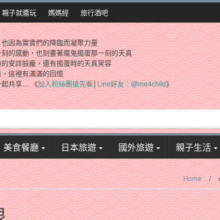
親子就醬玩
媽媽經
旅行酒吧
，也因為寶寶們的降臨而凝聚力量
一刻的感動，也刻畫著魔鬼搗蛋那一刻的天真
時的安詳臉龐，還有搗蛋時的天真笑容
看，這裡有滿滿的回憶
起共享… 《
加入粉絲團搶先看
│
Line好友：@me4child
》
美食餐廳
日本旅遊
國外旅遊
親子生活
Home
/
良