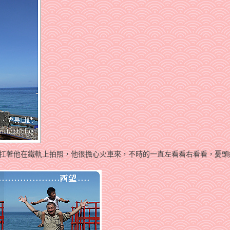
爹扛著他在鐵軌上拍照，他很擔心火車來，不時的一直左看看右看看，憂頭