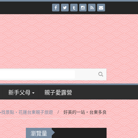
新手父母
親子愛露營
▸找景點‧花蓮台東親子旅遊
/
好美的一站。台東多良
瀏覽量