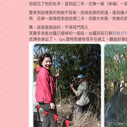
但卻忘了他的名字，直到這二年，花東一姐（來福）一
要來到這裡真的有點不容易，因為他真的好遠，遠到讓人
時
花東一姐曾經來過這裡二次，但都大失敗，失敗的原因
瞧，這就是我說的，不得其門而入
其實多良是台鐵己廢掉的一個站，台鐵目前只剩
郵輪式
式博命演出了。（ps.當時旁邊有怪手在施工，聽說好