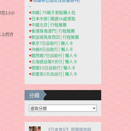
★
高雄秝芯旅店住房優惠9折
–
♥
沖繩│75親子景點懶人包
1.5小
♥
日本中部│精選56處景點
♥
中國北京│行程推薦
♥
香港珠海澳門│行程推薦
片上的方
♥
新加坡馬來西亞│行程推薦
♥
東京7日自助行│懶人卡
♥
沖繩4日自助行│懶人卡
♥
關西親7日自助行│懶人卡
♥
北海道自駕9天行│懶人卡
♥
德國13日自助行│懶人卡
♥
峇厘島5天自由行│懶人卡
分類
分
類
【日本食記】德壽燒肉超