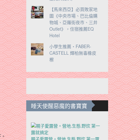
【馬來西亞】必買敗家地
圖《中央市場、巴比倫購
物城、亞羅街夜市、三井
Outlet》，住宿推薦EQ
Hotel
小學生推薦‧FABER-
CASTELL 輝柏無毒橡皮
檫
睡天使醒惡魔的書寶寶
下。
親子愛露營。營地.生態.野炊 第一露