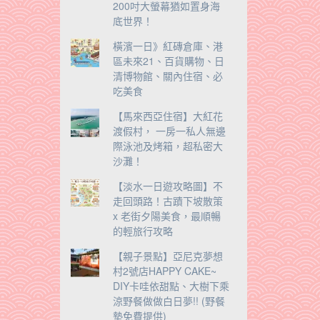
200吋大螢幕猶如置身海
底世界！
橫濱一日》紅磚倉庫、港
區未來21、百貨購物、日
清博物館、關內住宿、必
吃美食
【馬來西亞住宿】大紅花
渡假村， 一房一私人無邊
際泳池及烤箱，超私密大
沙灘！
【淡水一日遊攻略圖】不
走回頭路！古蹟下坡散策
x 老街夕陽美食，最順暢
的輕旅行攻略
【親子景點】亞尼克夢想
村2號店HAPPY CAKE~
DIY卡哇依甜點、大樹下乘
涼野餐做做白日夢!! (野餐
墊免費提供)