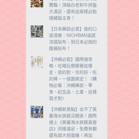
驚豔！頂級白老和牛拼盤
大滿足，還有這兩樣必點
隱藏版主食！
【日本藥妝必買】我的口
袋清單：NICHIBAN溫感
涼感貼布，到日本必囤的
酸痛貼布！
【沖繩必逛】國際通攻
略，吃喝玩樂跟著這樣
走，買的對、住的好、吃
的棒，一張圖搞定！〈購
物必看：沖繩藥妝、零
食、紀念品、土產，這樣
買才對〉
【沖繩新景點】去不了美
麗海水族館沒關係！國際
通上《美麗海水族館直營
店》同樣滿足，免費參觀
還有超大扭蛋機！再加