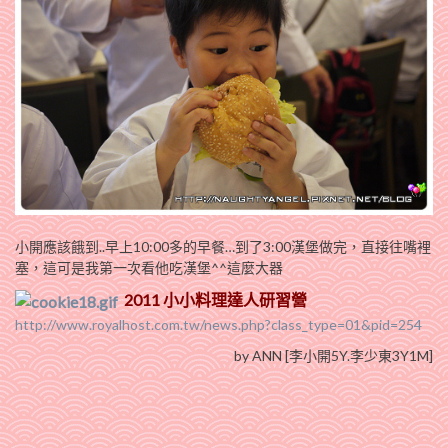
小開應該餓到..早上10:00多的早餐…到了3:00漢堡做完，直接往嘴裡
塞，這可是我第一次看他吃漢堡^^這麼大器
2011 小小料理達人研習營
http://www.royalhost.com.tw/news.php?class_type=01&pid=254
by ANN [李小開5Y.李少東3Y1M]