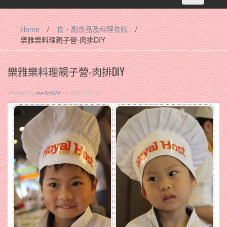
navigation
Home
/
食‧副食品及料理食譜
/
樂雅樂料理親子營-肉排DIY
樂雅樂料理親子營-肉排DIY
Posted By
me4child
on 2011-05-12