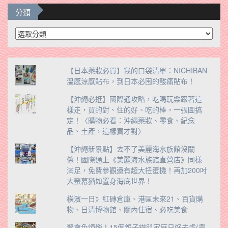
分類
分
類
【日本藥妝必買】我的口袋清單：NICHIBAN
溫感涼感貼布，到日本必囤的酸痛貼布！
【沖繩必逛】國際通攻略，吃喝玩樂跟著這
樣走，買的對、住的好、吃的棒，一張圖搞
定！〈購物必看：沖繩藥妝、零食、紀念
品、土產，這樣買才對〉
【沖繩新景點】去不了美麗海水族館沒關
係！國際通上《美麗海水族館直營店》同樣
滿足，免費參觀還有超大扭蛋機！再加200吋
大螢幕猶如置身海底世界！
橫濱一日》紅磚倉庫、港區未來21、百貨購
物、日清博物館、關內住宿、必吃美食
聚會免煩惱！15個親子辦趴家庭日好去處(農