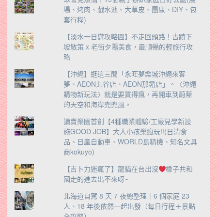
場、烤肉、戲水池、大草皮、團康、DIY、包
套行程)
【淡水一日遊攻略圖】不走回頭路！古蹟下
坡散策 x 老街夕陽美食，最順暢的輕旅行攻
略
【沖繩】逛這三間「永旺夢樂城沖繩來客
夢、AEON北谷店、AEON那霸店」。〈沖繩
購物新玩法〉就是要買得瘋，再開車到蔚藍
的天空和海岸兜兜風。
讀賣樂園首創【4種職業體驗/工廠見學新設
施GOOD JOB】大人小孩樂瘋玩!!(日清食
品、日產自動車、WORLD島精機、知名文具
商kokuyo)
【吉卜力迷瘋了】龍貓在台出沒
橡子共和
國走的進去出不來呀~
北海道自駕 8 天 7 夜總整理｜6 個家庭 23
人、18 年後依然一起出發（每日行程＋景點
全攻略）