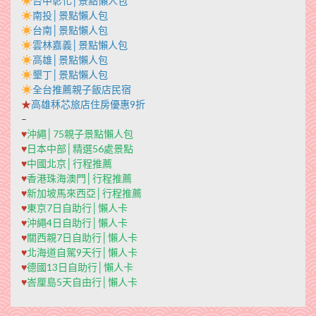
台中彰化│景點懶人包
南投│景點懶人包
台南│景點懶人包
雲林嘉義│景點懶人包
高雄│景點懶人包
墾丁│景點懶人包
全台推薦親子飯店民宿
★
高雄秝芯旅店住房優惠9折
–
♥
沖繩│75親子景點懶人包
♥
日本中部│精選56處景點
♥
中國北京│行程推薦
♥
香港珠海澳門│行程推薦
♥
新加坡馬來西亞│行程推薦
♥
東京7日自助行│懶人卡
♥
沖繩4日自助行│懶人卡
♥
關西親7日自助行│懶人卡
♥
北海道自駕9天行│懶人卡
♥
德國13日自助行│懶人卡
♥
峇厘島5天自由行│懶人卡