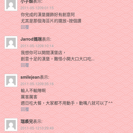
小子娘
表示:
2011-05-1209:01:15
你完成的漢堡擺飾好有創意阿
尤其是那個海苔片的擺放~按個讚
回覆
Jarrod媽咪
表示:
2011-05-1209:10:14
我想你可以開間漢堡店，
創意十足的漢堡，難怪小開大口大口吃…
回覆
smilejean
表示:
2011-05-1209:35:16
輸人不輸陣啊
厲害厲害
週日吃大餐，大家都不用動手，動嘴八就可以了^^
回覆
瑞裘兒
表示:
2011-05-1210:29:49