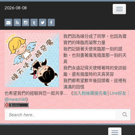
Skip
2026-08-08
Toggle
to
navigatio
content
我們因為緣分成了同學，也因為寶
寶們的降臨而凝聚力量
我們記錄著天使來臨那一刻的感
動，也刻畫著魔鬼搗蛋那一刻的天
真
我們永遠記得天使睡著時的安詳臉
龐，還有搗蛋時的天真笑容
我們都希望數年後回頭看，這裡有
滿滿的回憶
也希望我們的經驗與您一起共享… 《
加入粉絲團搶先看
│
Line好友：
@me4child
》
Toggle