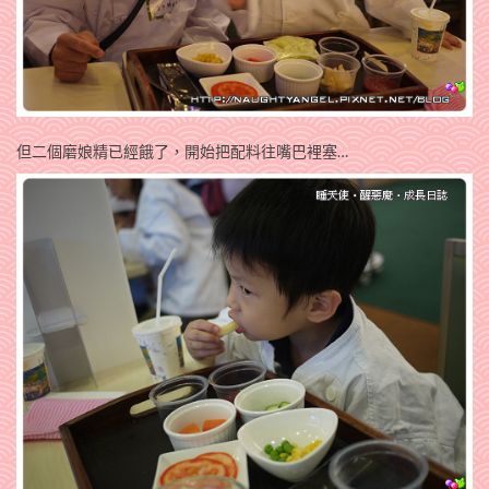
但二個磨娘精已經餓了，開始把配料往嘴巴裡塞…