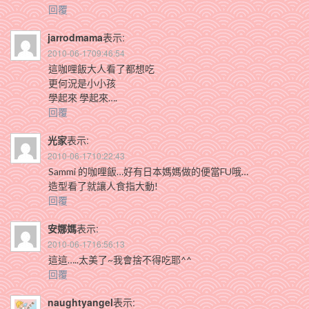
回覆
jarrodmama
表示:
2010-06-1709:46:54
這咖哩飯大人看了都想吃
更何況是小小孩
學起來 學起來….
回覆
光家
表示:
2010-06-1710:22:43
Sammi 的咖哩飯…好有日本媽媽做的便當FU哦…
造型看了就讓人食指大動!
回覆
安娜媽
表示:
2010-06-1716:56:13
這這…..太美了~我會捨不得吃耶^^
回覆
naughtyangel
表示: