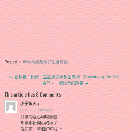
Posted in
新手爸媽及育兒生活經驗
Post
←
談教養：比爾‧蓋茲是這樣教出來的（Showing up for life）
navigation
雲門‧一起快樂的跳舞
→
This article has 8 Comments
小子娘
表示:
2010-06-1709:35:25
好讚的愛心咖哩飯喔~
那姍那摸開心的樣子
就知道一整個好吃啦^^