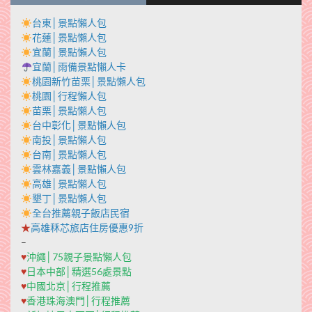
台東│景點懶人包
花蓮│景點懶人包
宜蘭│景點懶人包
宜蘭│雨備景點懶人卡
桃園新竹苗栗│景點懶人包
桃園│行程懶人包
苗栗│景點懶人包
台中彰化│景點懶人包
南投│景點懶人包
台南│景點懶人包
雲林嘉義│景點懶人包
高雄│景點懶人包
墾丁│景點懶人包
全台推薦親子飯店民宿
★
高雄秝芯旅店住房優惠9折
–
♥
沖繩│75親子景點懶人包
♥
日本中部│精選56處景點
♥
中國北京│行程推薦
♥
香港珠海澳門│行程推薦