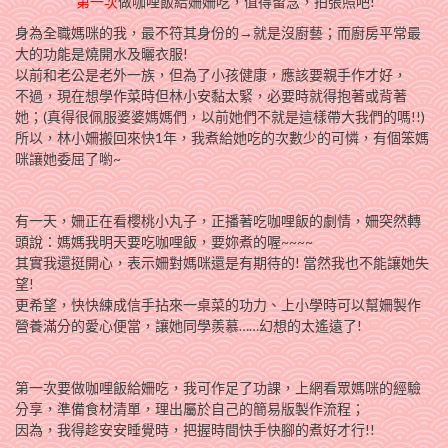
第一次
做咖哩飯給姍姍吃，值得留念，拍張照吧!
身為全職媽咪的我，最不符其身份的→就是沒廚藝；而廚房平常最
大的功能是燒開水及曬衣服!
以前和老公是老外一族，但為了小孩健康，應該要親手作才好，
不過，現在想學作菜時但林小安黏太緊，必要時就得抱著或背著
她；(真得很佩服婆婆媽媽們，以前她們不就是這樣帶大我們的嗎!!)
所以，林小姍搬回來快1年，我煮給她吃的次數少的可憐，有個笨媽
咪讓她委屈了喲~
有一天，姍正在看櫻桃小丸子，正播著吃咖哩飯的劇情，姍突然轉
頭說：媽媽我明天要吃咖哩飯，要妳煮的喔~~~~
其實我還挺開心，表示姍對媽咪還是有期待的! 當然我也不能讓她失
望!
更希望，快快練成信手拈來一桌菜的功力、上小學時可以幫姍製作
營養滿分的愛心便當，讓她同學羨慕……
幻想的太遙遠了!
第一次要做咖哩飯給姍吃，我可作足了功課，上網看眾媽咪的經驗
分享，準備食材清單，理出屬於自己的簡易版製作流程；
因為，我得趁安安睡覺時，把握時間快手快腳的煮好才行!!