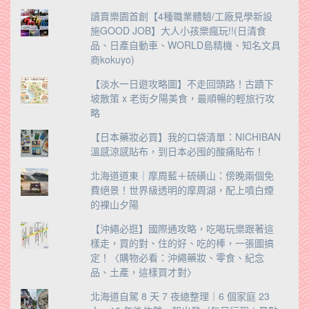
讀賣樂園首創【4種職業體驗/工廠見學新設
施GOOD JOB】大人小孩樂瘋玩!!(日清食
品、日產自動車、WORLD島精機、知名文具
商kokuyo)
【淡水一日遊攻略圖】不走回頭路！古蹟下
坡散策 x 老街夕陽美食，最順暢的輕旅行攻
略
【日本藥妝必買】我的口袋清單：NICHIBAN
溫感涼感貼布，到日本必囤的酸痛貼布！
北海道道東｜摩周藍＋硫磺山：傍晚兩個免
費絕景！世界級透明的摩周湖，配上噴白煙
的裸山夕陽
【沖繩必逛】國際通攻略，吃喝玩樂跟著這
樣走，買的對、住的好、吃的棒，一張圖搞
定！〈購物必看：沖繩藥妝、零食、紀念
品、土產，這樣買才對〉
北海道自駕 8 天 7 夜總整理｜6 個家庭 23