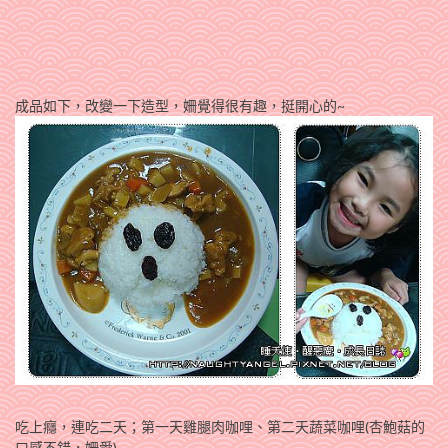
成品如下，改變一下造型，姍覺得很有趣，挺開心的~
吃上癮，連吃二天；第一天雞腿肉咖哩、第二天蔬菜咖哩(杏鮑菇的
口感不錯，姍愛)