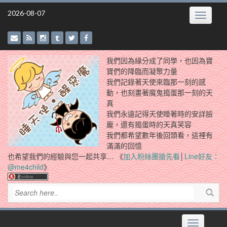
Skip
2026-08-07
Toggle
to
navigatio
content
我們因為緣分成了同學，也因為寶
寶們的降臨而凝聚力量
我們記錄著天使來臨那一刻的感
動，也刻畫著魔鬼搗蛋那一刻的天
真
我們永遠記得天使睡著時的安詳臉
龐，還有搗蛋時的天真笑容
我們都希望數年後回頭看，這裡有
滿滿的回憶
也希望我們的經驗與您一起共享… 《
加入粉絲團搶先看
│
Line好友：
@me4child
》
Toggle