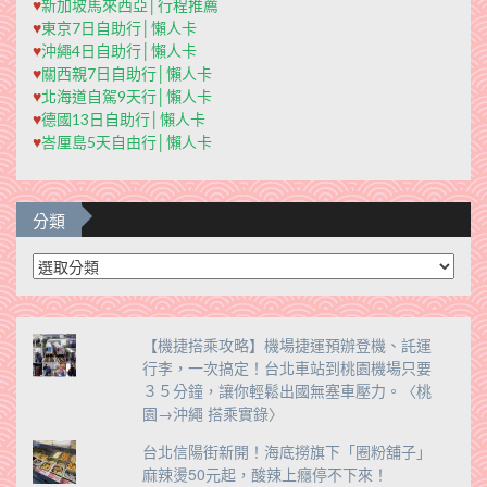
♥
新加坡馬來西亞│行程推薦
♥
東京7日自助行│懶人卡
♥
沖繩4日自助行│懶人卡
♥
關西親7日自助行│懶人卡
♥
北海道自駕9天行│懶人卡
♥
德國13日自助行│懶人卡
♥
峇厘島5天自由行│懶人卡
分類
分
類
【機捷搭乘攻略】機場捷運預辦登機、託運
行李，一次搞定！台北車站到桃園機場只要
３５分鐘，讓你輕鬆出國無塞車壓力。〈桃
園→沖繩 搭乘實錄〉
台北信陽街新開！海底撈旗下「圈粉舖子」
麻辣燙50元起，酸辣上癮停不下來！