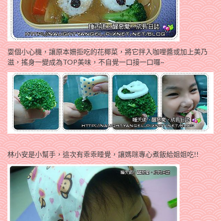
耍個小心機，讓原本姍拒吃的花椰菜，將它拌入咖哩醬或加上美乃
滋，搖身一變成為TOP美味，不自覺一口接一口囉~
林小安是小幫手，這次有乖乖睡覺，讓媽咪專心煮飯給姐姐吃!!