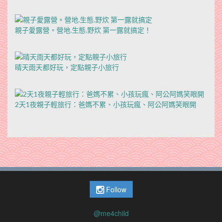
親子愛露營。營地.生態.野炊 第一露就搞定！
晴天雨天都好玩，定點親子小旅行
2天1夜親子輕旅行：爸媽不累、小孩玩瘋、阿公阿媽笑眼開
Follow
@me4child