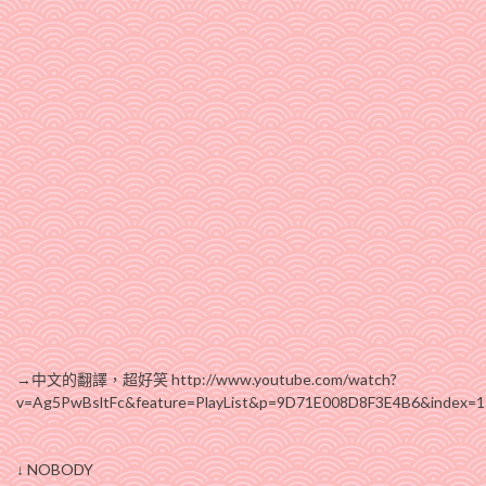
→中文的翻譯，超好笑 http://www.youtube.com/watch?
v=Ag5PwBsltFc&feature=PlayList&p=9D71E008D8F3E4B6&index=1
↓ NOBODY