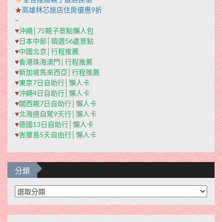
★
高雄秝芯旅店住房優惠9折
–
♥
沖繩│75親子景點懶人包
♥
日本中部│精選56處景點
♥
中國北京│行程推薦
♥
香港珠海澳門│行程推薦
♥
新加坡馬來西亞│行程推薦
♥
東京7日自助行│懶人卡
♥
沖繩4日自助行│懶人卡
♥
關西親7日自助行│懶人卡
♥
北海道自駕9天行│懶人卡
♥
德國13日自助行│懶人卡
♥
峇厘島5天自由行│懶人卡
分類
分
類