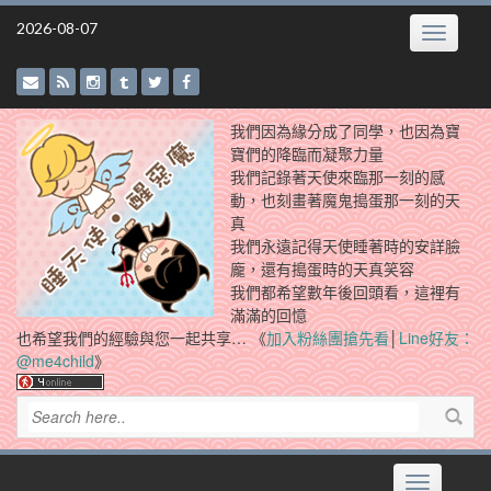
Skip
2026-08-07
Toggle
to
navigatio
content
我們因為緣分成了同學，也因為寶
寶們的降臨而凝聚力量
我們記錄著天使來臨那一刻的感
動，也刻畫著魔鬼搗蛋那一刻的天
真
我們永遠記得天使睡著時的安詳臉
龐，還有搗蛋時的天真笑容
我們都希望數年後回頭看，這裡有
滿滿的回憶
也希望我們的經驗與您一起共享… 《
加入粉絲團搶先看
│
Line好友：
@me4child
》
Toggle