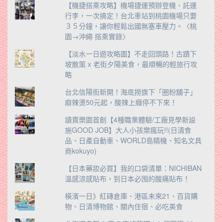
【機捷搭乘攻略】機場捷運預辦登機、託運
行李，一次搞定！台北車站到桃園機場只要
３５分鐘，讓你輕鬆出國無塞車壓力。〈桃
園→沖繩 搭乘實錄〉
【淡水一日遊攻略圖】不走回頭路！古蹟下
坡散策 x 老街夕陽美食，最順暢的輕旅行攻
略
台北信陽街新開！海底撈旗下「圈粉舖子」
麻辣燙50元起，酸辣上癮停不下來！
讀賣樂園首創【4種職業體驗/工廠見學新設
施GOOD JOB】大人小孩樂瘋玩!!(日清食
品、日產自動車、WORLD島精機、知名文具
商kokuyo)
【日本藥妝必買】我的口袋清單：NICHIBAN
溫感涼感貼布，到日本必囤的酸痛貼布！
橫濱一日》紅磚倉庫、港區未來21、百貨購
物、日清博物館、關內住宿、必吃美食