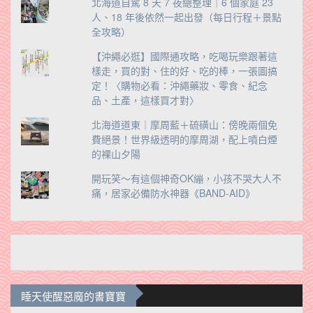
北海道自駕 8 天 7 夜總整理｜6 個家庭 23
人、18 年後依然一起出發（每日行程＋景點
全攻略）
【沖繩必逛】國際通攻略，吃喝玩樂跟著這
樣走，買的對、住的好、吃的棒，一張圖搞
定！〈購物必看：沖繩藥妝、零食、紀念
品、土產，這樣買才對〉
北海道道東｜摩周藍＋硫磺山：傍晚兩個免
費絕景！世界級透明的摩周湖，配上噴白煙
的裸山夕陽
開玩笑～有這個神奇OK繃，小孩不哭大人不
痛，居家必備防水神器《BAND-AID》
睡天使醒惡魔的書寶寶