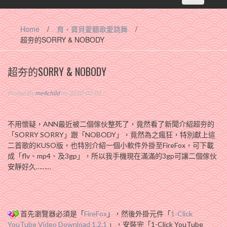
navigation
Home
/
育‧寶貝愛聽歌愛跳舞
/
超夯的SORRY & NOBODY
超夯的SORRY & NOBODY
Posted By
me4child
on 2010-02-01
不用懷疑，ANN最近被二個傢伙整死了，竟然看了新聞介紹超夯的
「SORRY SORRY」跟「NOBODY」，竟然為之瘋狂，特別獻上這
二首歌的KUSO版，也特別介紹一個小軟件外掛至FireFox，可下載
成「flv、mp4、及3gp」，所以我手機現在滿滿的3gp可讓二個傢伙
安靜好久………
首先瀏覽器必須是「
FireFox
」，然後外掛元件「
1-Click
YouTube Video Download 1.2.1
」，安裝完「1-Click YouTube