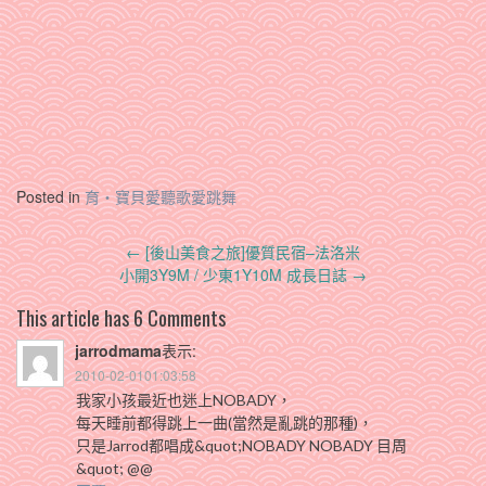
Posted in
育‧寶貝愛聽歌愛跳舞
Post
←
[後山美食之旅]優質民宿–法洛米
navigation
小開3Y9M / 少東1Y10M 成長日誌
→
This article has 6 Comments
jarrodmama
表示:
2010-02-0101:03:58
我家小孩最近也迷上NOBADY，
每天睡前都得跳上一曲(當然是亂跳的那種)，
只是Jarrod都唱成&quot;NOBADY NOBADY 目周
&quot; @@