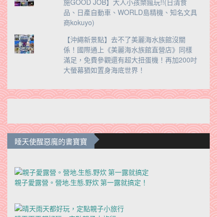
施GOOD JOB】大人小孩樂瘋玩!!(日清食
品、日產自動車、WORLD島精機、知名文具
商kokuyo)
【沖繩新景點】去不了美麗海水族館沒關
係！國際通上《美麗海水族館直營店》同樣
滿足，免費參觀還有超大扭蛋機！再加200吋
大螢幕猶如置身海底世界！
睡天使醒惡魔的書寶寶
親子愛露營。營地.生態.野炊 第一露就搞定！