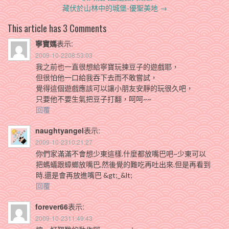
navigation
藏伏於山林中的城堡-優聖美地
→
This article has 3 Comments
寧寶媽
表示:
2009-10-2208:53:03
我之前也一直很想給寧寶玩揀豆子的遊戲耶，
但很怕他一口給我吞下去而不敢嘗試，
覺得這個遊戲應該可以讓小朋友安靜的玩很久吧，
只要他不要生氣把豆子打翻，呵呵~~
回覆
naughtyangel
表示:
2009-10-2310:21:27
你們家滿滿不會想少東這樣.什麼都放嘴巴吧~少東可以
把螞蟻跟蟑螂放嘴巴,然後覺的難吃再吐出來.但是再看到
時.還是會再放進嘴巴 &gt;_&lt;
回覆
forever66
表示:
2009-10-2311:49:43