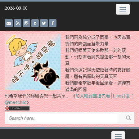
Skip
2026-08-08
Toggle
to
navigatio
content
我們因為緣分成了同學，也因為寶
寶們的降臨而凝聚力量
我們記錄著天使來臨那一刻的感
動，也刻畫著魔鬼搗蛋那一刻的天
真
我們永遠記得天使睡著時的安詳臉
龐，還有搗蛋時的天真笑容
我們都希望數年後回頭看，這裡有
滿滿的回憶
也希望我們的經驗與您一起共享… 《
加入粉絲團搶先看
│
Line好友：
@me4child
》
Toggle