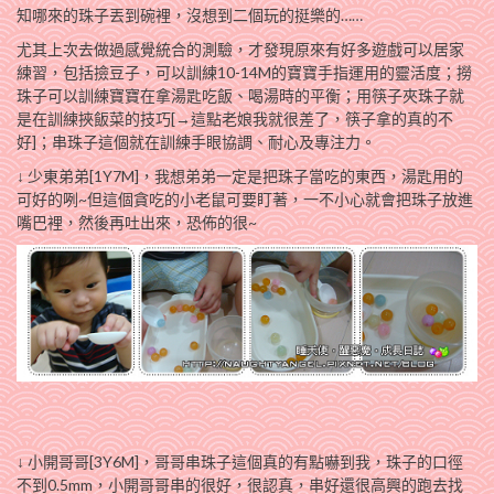
知哪來的珠子丟到碗裡，沒想到二個玩的挺樂的……
尤其上次去做過感覺統合的測驗，才發現原來有好多遊戲可以居家
練習，包括撿豆子，可以訓練10-14M的寶寶手指運用的靈活度；撈
珠子可以訓練寶寶在拿湯匙吃飯、喝湯時的平衡；用筷子夾珠子就
是在訓練挾飯菜的技巧[→這點老娘我就很差了，筷子拿的真的不
好]；串珠子這個就在訓練手眼協調、耐心及專注力。
↓ 少東弟弟[1Y7M]，我想弟弟一定是把珠子當吃的東西，湯匙用的
可好的咧~但這個貪吃的小老鼠可要盯著，一不小心就會把珠子放進
嘴巴裡，然後再吐出來，恐佈的很~
↓ 小開哥哥[3Y6M]，哥哥串珠子這個真的有點嚇到我，珠子的口徑
不到0.5mm，小開哥哥串的很好，很認真，串好還很高興的跑去找