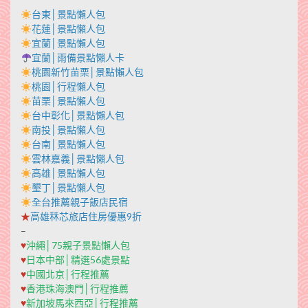
台東│景點懶人包
花蓮│景點懶人包
宜蘭│景點懶人包
宜蘭│雨備景點懶人卡
桃園新竹苗栗│景點懶人包
桃園│行程懶人包
苗栗│景點懶人包
台中彰化│景點懶人包
南投│景點懶人包
台南│景點懶人包
雲林嘉義│景點懶人包
高雄│景點懶人包
墾丁│景點懶人包
全台推薦親子飯店民宿
★
高雄秝芯旅店住房優惠9折
–
♥
沖繩│75親子景點懶人包
♥
日本中部│精選56處景點
♥
中國北京│行程推薦
♥
香港珠海澳門│行程推薦
♥
新加坡馬來西亞│行程推薦