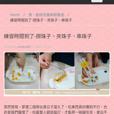
navigation
Home
/
育‧藝術培養興趣養成
/
練習時間到了-撈珠子、夾珠子、串珠子
練習時間到了-撈珠子、夾珠子、串珠子
Posted By
me4child
on 2009-10-22
突然發現，家裡二個傢伙貴公子當久了，吃東西真的懶到不行，也
許是我們寵壞了，吃飯要人窮追猛打，才能把一碗飯吃完，拿出不