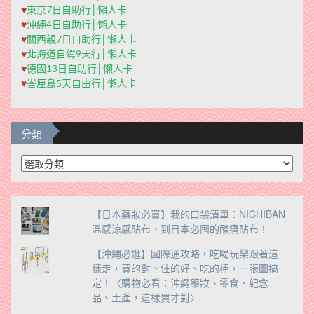
♥
東京7日自助行│懶人卡
♥
沖繩4日自助行│懶人卡
♥
關西親7日自助行│懶人卡
♥
北海道自駕9天行│懶人卡
♥
德國13日自助行│懶人卡
♥
峇厘島5天自由行│懶人卡
分類
分
類
【日本藥妝必買】我的口袋清單：NICHIBAN
溫感涼感貼布，到日本必囤的酸痛貼布！
【沖繩必逛】國際通攻略，吃喝玩樂跟著這
樣走，買的對、住的好、吃的棒，一張圖搞
定！〈購物必看：沖繩藥妝、零食、紀念
品、土產，這樣買才對〉