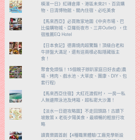
橫濱一日》紅磚倉庫、港區未來21、百貨購
物、日清博物館、關內住宿、必吃美食
【馬來西亞】必買敗家地圖《中央市場、巴
比倫購物城、亞羅街夜市、三井Outlet》，住
宿推薦EQ Hotel
【日本食記】德壽燒肉超驚豔！頂級白老和
牛拼盤大滿足，還有這兩樣必點隱藏版主
食！
聚會免煩惱！15個親子辦趴家庭日好去處(農
場、烤肉、戲水池、大草皮、團康、DIY、包
套行程)
【馬來西亞住宿】大紅花渡假村， 一房一私
人無邊際泳池及烤箱，超私密大沙灘！
【淡水一日遊攻略圖】不走回頭路！古蹟下
坡散策 x 老街夕陽美食，最順暢的輕旅行攻
略
讀賣樂園首創【4種職業體驗/工廠見學新設