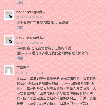
回覆
naughtyangel
表示:
2009-04-1700:09:52
挖土機現在在我家,嘿嘿嘿…..(光媽留)
回覆
naughtyangel
表示:
2009-04-1709:35:12
為母則強..也是我們當媽了之後的改變.
加油~未來還有很多事是我們必須勇敢地去面對的.
回覆
丁媽
表示:
2009-04-1711:24:23
從西瓜一出生到現在我幾乎是沒有離開過他，若要認真
說起來~應該就是剛生完的第一天~~~因為長時間的缺
水，一生完的時候我的體溫偏高，醫護人員要我第一天
不要去餵母奶，因為怕真的是發燒會傳染給其他小朋
友，除了剛生完護士會把小孩給媽媽抱三十分鍾，之後
整整一天我都沒有見過孩子，但說真的~~~不會想