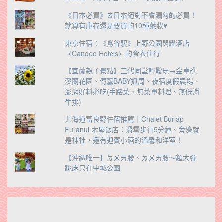
《日本必買》去日本絕對不會漏勾的必買！
就算有庫存還是要買的10種藥妝♥
東京住宿：《鶑谷駅》上野公園閃耀酒店
〈Candeo Hotels〉的食衣住行
【宜蘭親子景點】三代同堂輕鬆玩→金車礁
溪蘭花園、傳藝BABY抓周、夜宿度假農場、
澎湃好料必吃(手路菜、無菜單料理、無低消
牛排)
北海道富良野住宿推薦｜Chalet Burlap
Furanui 木屋飯店：滑雪步行5分鐘、旁邊就
是神社，還有迎賓小酒的溫馨和洋室！
【沖繩唯一】ㄉㄨㄞ腰、ㄉㄨㄞ腰～超大彈
跳床只在中城公園