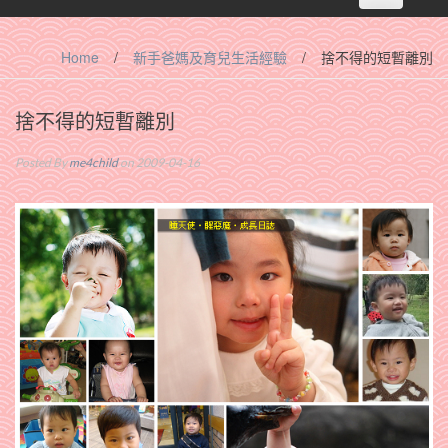
navigation
Home
/
新手爸媽及育兒生活經驗
/
捨不得的短暫離別
捨不得的短暫離別
Posted By
me4child
on 2009-04-16