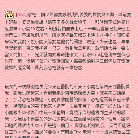
[ANN]
家裡二個少爺都要感謝我的婆婆的拉拔與照顧，以前要
上班時，婆婆總會說「過不了多久就會追了」，那時還不知道是什
麼滋味，小開1Y左右，知道我們要去上班，一早就會自己起床坐在
大門口，不讓我們出門，所以家裡每天都要上演十八相送，隔壁鄰
居常笑我們，說小開哭等於是他們的鬧鐘。現在，少東也是，早早
就晃起來一直要我抱著，只要一看到我拿包包，就開始大哭，每次
當大門扣上，二兄弟就開始奪命連環哭，我跟Errol老爸總會整個心
糾在一起，但到了公司打電話回家，每每都聽到這二個傢伙在電話
彼頭的嘻笑聲，此刻我心裡就有一堆怨念。
最長的一次離別是生完少東在醫院的七天，小開在第四天到醫院看
我，跟我生疏起來，看到我抱少東時還嚎啕大哭，喊著不要媽媽
了，那時心裡好難過，小開要離開醫院回家，心裡還罵著自己不爭
氣，稀哩嘩拉的哭了起來。還有一次坐完月子，疼孩子的大姑，把
小開跟少東帶去台中玩一個星期，竟然深深的體會到空巣期的感
覺；令我捨不得最久的是把少東送回宜蘭給阿姨帶的一個月，雖然
知道阿姨很疼少東，但是這一個月， 像離心跎螺的我，反而不能好
好工作，整個心難過的要命，有時跟Errol老爸，一下班連夜衝回宜