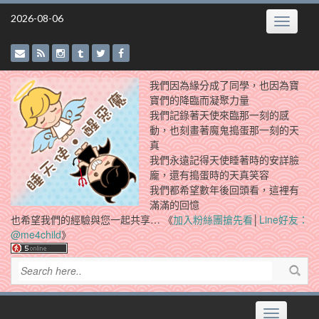
Skip
2026-08-06
Toggle
to
navigatio
content
我們因為緣分成了同學，也因為寶
寶們的降臨而凝聚力量
我們記錄著天使來臨那一刻的感
動，也刻畫著魔鬼搗蛋那一刻的天
真
我們永遠記得天使睡著時的安詳臉
龐，還有搗蛋時的天真笑容
我們都希望數年後回頭看，這裡有
滿滿的回憶
也希望我們的經驗與您一起共享… 《
加入粉絲團搶先看
│
Line好友：
@me4child
》
Toggle