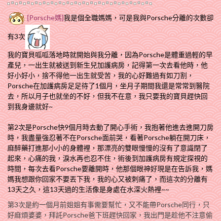
[Porsche媽]
我是個全職媽媽，可是我與Porsche分離的次數卻
有3次
我的寶貝呱呱落地時就開始與我分離，因為Porsche是體重過輕的早
產兒，一出生就被送到新
生兒加護病房，記得第一次去看他時，他
好小好小，捨不得他一出生就受苦，我的心好難過有如刀割，
Porsche在加護病房足足待了1個月，坐月子期間我還是常常到醫院
去，所以月子也就坐的不好，但我不在意，我只要我的寶貝趕快回
到我身邊就好~
第2次是Porsche快9個月時去動了開心手術，我抱著他進去進開刀房
時，我盡量強忍著不在Porsche面前哭，看著Porsche躺在開刀床，
麻醉藥打進那小小的身體裡，那漂亮的雙眼慢慢的沒有了意識閉了
起來，心痛的我，淚水再也忍不住，術後到加護病房有規定探視的
時間，每次去看Porsche要離開時，他那個眼神好現是在告訴我，媽
媽我想跟你回家不要丟下我，我的心又被刺痛了，而這次的分離有
13天之久，這13天過的生活像是身處在水深火熱裡~~
第3次是約一個月前姐姐有事需要幫忙，又不能帶Porsche同行，只
好麻煩婆婆，拜託Porsche爸下班趕快回家，我出門是趁他不注意偷