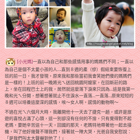
[小光媽]
一直以為自己和那些感情用事的媽媽們不同；一直以
為自己是個不太愛小孩的人….直到８週的產（慘）假結束要恢復上
班的前一日，我才發現，原來我和那些當初我會笑她們傻的媽媽們
是一樣的！上班的前一晚將光ㄟ送回桃園阿嬤家，在回新莊的路
上，坐在回程巴士上的我，居然就這麼落下淚來只因為…這是我第一
晚和光ㄟ分開，想著想著就止不住淚水一直落…一直落…原來短短的
８週可以培養這麼深的感情，唉～女人啊，感情的動物啊～
不過在光ㄟ六個月大時，我離開他十一天去了捷克一趟，或許是旅
遊的喜悅占滿了心頭，這一別卻沒有任何的不捨，只有覺得對不起
老媽，要她辛苦這十一天，回國的那天，老媽特地帶著他一起去接
機，叫了他好幾聲不理我們，接著就一陣大哭，光爸自我安慰說：
「是我們叫太大聲嚇到他了！」