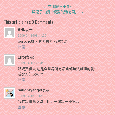
Post
←
衣服變乾淨囉~
navigation
與兒子共讀「親愛的動物園」
→
This article has 9 Comments
ANN
表示:
2009-04-1608:41:20
porsche媽，看著看著，超想哭
回覆
Errol
表示:
2009-04-1612:34:33
媽媽真偉大,這是全世界所有語言都無法詮釋的愛!
養兒方知父母恩.
回覆
naughtyangel
表示:
2009-04-1613:18:32
我在寫這篇文時，也是一邊寫一邊哭….
回覆