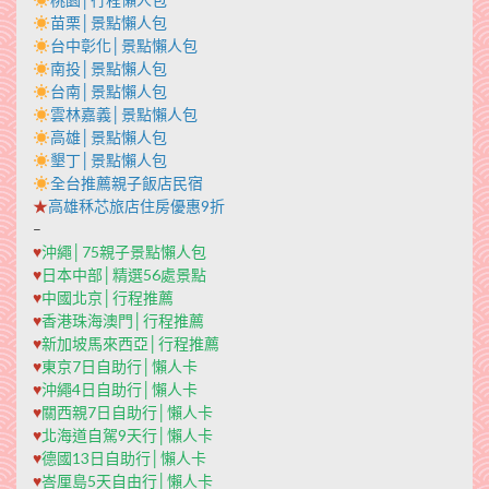
苗栗│景點懶人包
台中彰化│景點懶人包
南投│景點懶人包
台南│景點懶人包
雲林嘉義│景點懶人包
高雄│景點懶人包
墾丁│景點懶人包
全台推薦親子飯店民宿
★
高雄秝芯旅店住房優惠9折
–
♥
沖繩│75親子景點懶人包
♥
日本中部│精選56處景點
♥
中國北京│行程推薦
♥
香港珠海澳門│行程推薦
♥
新加坡馬來西亞│行程推薦
♥
東京7日自助行│懶人卡
♥
沖繩4日自助行│懶人卡
♥
關西親7日自助行│懶人卡
♥
北海道自駕9天行│懶人卡
♥
德國13日自助行│懶人卡
♥
峇厘島5天自由行│懶人卡