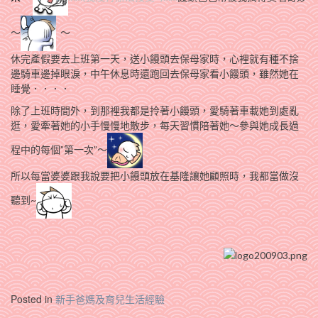
～
～
休完產假要去上班第一天，送小饅頭去保母家時，心裡就有種不捨
邊騎車邊掉眼淚，中午休息時還跑回去保母家看小饅頭，雖然她在
睡覺．．．．
除了上班時間外，到那裡我都是拎著小饅頭，愛騎著車載她到處亂
逛，愛牽著她的小手慢慢地散步，每天習慣陪著她～參與她成長過
程中的每個”第一次”～
所以每當婆婆跟我說要把小饅頭放在基隆讓她顧照時，我都當做沒
聽到~
Posted in
新手爸媽及育兒生活經驗