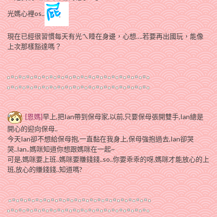
光媽心裡os..
現在已經很習慣每天有光ㄟ睡在身邊，心想….若要再出國玩，能像
上次那樣豁達嗎？
[恩媽]
早上,把Ian帶到保母家,以前,只要保母張開雙手,Ian總是
開心的迎向保母..
今天Ian卻不想給保母抱,一直黏在我身上,保母強抱過去,Ian卻哭
哭..Ian..媽咪知道你想跟媽咪在一起~
可是,媽咪要上班..媽咪要賺錢錢..so..你要乖乖的呀,媽咪才能放心的上
班,放心的賺錢錢..知道嗎?