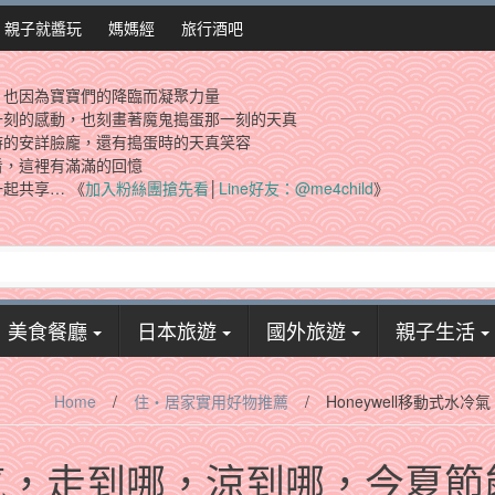
親子就醬玩
媽媽經
旅行酒吧
，也因為寶寶們的降臨而凝聚力量
一刻的感動，也刻畫著魔鬼搗蛋那一刻的天真
時的安詳臉龐，還有搗蛋時的天真笑容
看，這裡有滿滿的回憶
起共享… 《
加入粉絲團搶先看
│
Line好友：@me4child
》
美食餐廳
日本旅遊
國外旅遊
親子生活
Home
/
住‧居家實用好物推薦
/
Honeywell移動式
式水冷氣，走到哪，涼到哪，今夏節