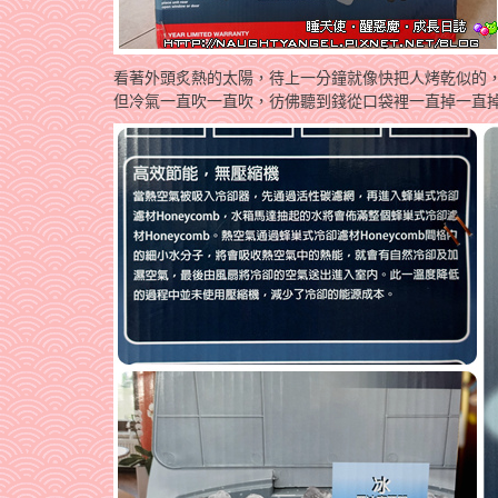
看著外頭炙熱的太陽，待上一分鐘就像快把人烤乾似的
但冷氣一直吹一直吹，彷佛聽到錢從口袋裡一直掉一直