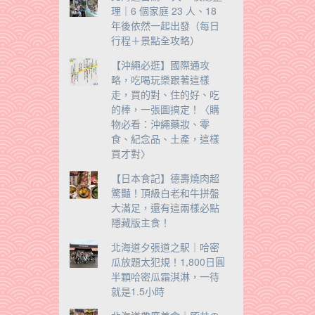
理｜6 個家庭 23 人、18
年後依然一起出發（每日
行程＋景點全攻略）
【沖繩必逛】國際通攻
略，吃喝玩樂跟著這樣
走，買的對、住的好、吃
的棒，一張圖搞定！〈購
物必看：沖繩藥妝、零
食、紀念品、土產，這樣
買才對〉
【日本食記】德壽燒肉超
驚豔！頂級白老和牛拼盤
大滿足，還有這兩樣必點
隱藏版主食！
北海道夕張道之駅｜哈密
瓜放題太犯規！1,800日圓
半顆哈密瓜霜淇淋，一待
就是1.5小時