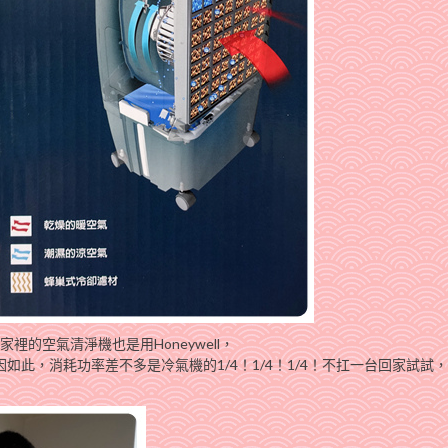
家裡的空氣清淨機也是用Honeywell，
如此，消耗功率差不多是冷氣機的1/4！1/4！1/4！不扛一台回家試試