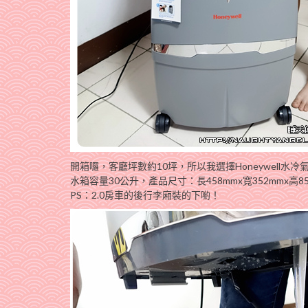
開箱囉，客廳坪數約10坪，所以我選擇Honeywell水冷氣
水箱容量30公升，產品尺寸：長458mmx寬352mmx高
PS：2.0房車的後行李廂裝的下喲！