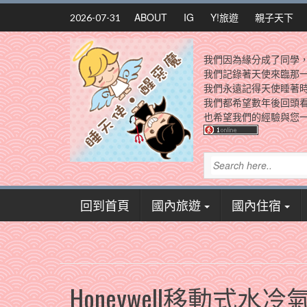
Skip
ABOUT
IG
Y!旅遊
親子天下
2026-07-31
to
content
我們因為緣分成了同學
我們記錄著天使來臨那
我們永遠記得天使睡著
我們都希望數年後回頭
也希望我們的經驗與您一
回到首頁
國內旅遊
國內住宿
Honeywell移動