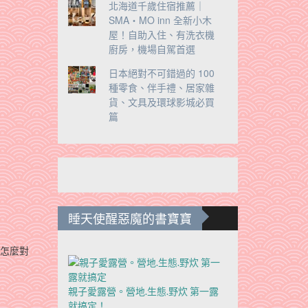
北海道千歲住宿推薦｜
SMA・MO inn 全新小木
屋！自助入住、有洗衣機
廚房，機場自駕首選
日本絕對不可錯過的 100
種零食、伴手禮、居家雜
貨、文具及環球影城必買
篇
睡天使醒惡魔的書寶寶
，怎麼對
親子愛露營。營地.生態.野炊 第一露
就搞定！