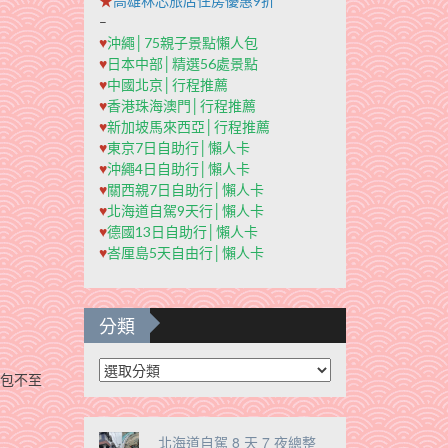
★
高雄秝芯旅店住房優惠9折
–
♥
沖繩│75親子景點懶人包
♥
日本中部│精選56處景點
♥
中國北京│行程推薦
♥
香港珠海澳門│行程推薦
♥
新加坡馬來西亞│行程推薦
♥
東京7日自助行│懶人卡
♥
沖繩4日自助行│懶人卡
♥
關西親7日自助行│懶人卡
♥
北海道自駕9天行│懶人卡
♥
德國13日自助行│懶人卡
♥
峇厘島5天自由行│懶人卡
分類
分
荷包不至
類
北海道自駕 8 天 7 夜總整