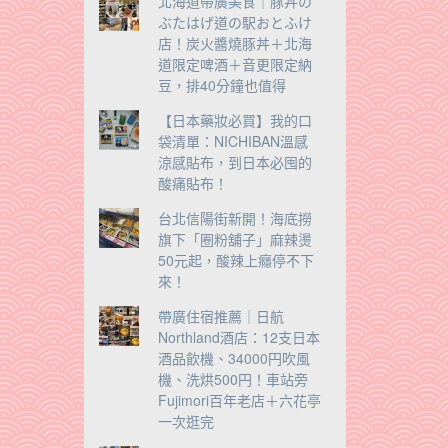
北海道帶廣美食｜豚丼の
ぶたはげ道の駅おとふけ
店！炭火醬燒豚丼＋北海
道限定啤酒＋音更限定納
豆，排40分鐘也值得
【日本藥妝必買】我的口
袋清單：NICHIBAN溫感
涼感貼布，到日本必囤的
酸痛貼布！
台北信陽街新開！海底撈
旗下「圈粉舖子」麻辣燙
50元起，酸辣上癮停不下
來！
帶廣住宿推薦｜日航
Northland酒店：12支日本
酒品飲機、34000円吹風
機、洗烘500円！車站旁
Fujimori百年老店＋六花亭
一次逛完