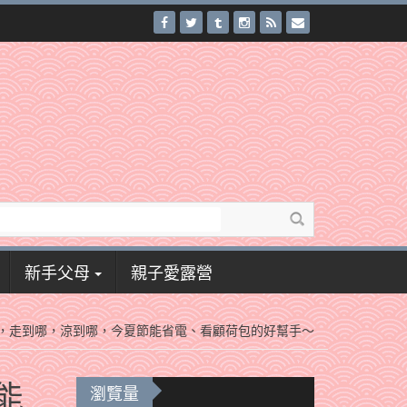
新手父母
親子愛露營
水冷氣，走到哪，涼到哪，今夏節能省電、看顧荷包的好幫手～
能
瀏覽量