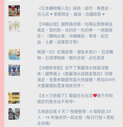
《日本購物懶人包》超商、超市、專賣店、
百元店 ♥ 季節限定、福袋、店舖檢索 ♥
【沖繩必逛】國際通攻略，吃喝玩樂跟著這
樣走，買的對、住的好、吃的棒，一張圖搞
定！〈購物必看：沖繩藥妝、零食、紀念
品、土產，這樣買才對〉
橫濱一日》紅磚倉庫、港區未來21、百貨購
物、日清博物館、關內住宿、必吃美食
【沖繩新景點】去不了美麗海水族館沒關
係！國際通上《美麗海水族館直營店》同樣
滿足，免費參觀還有超大扭蛋機！再加200吋
大螢幕猶如置身海底世界！
【吉卜力迷瘋了】龍貓在台出沒
橡子共和
國走的進去出不來呀~
北海道自駕 8 天 7 夜總整理｜6 個家庭 23
人、18 年後依然一起出發（每日行程＋景點
全攻略）