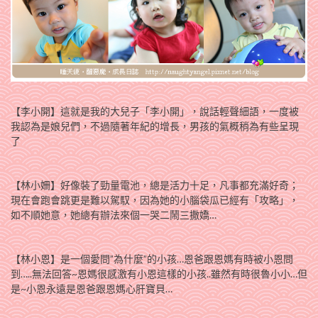
【李小開】這就是我的大兒子「李小開」，說話輕聲細語，一度被
我認為是娘兒們，不過隨著年紀的增長，男孩的氣概稍為有些呈現
了
【林小姍】好像裝了勁量電池，總是活力十足，凡事都充滿好奇；
現在會跑會跳更是難以駕馭，因為她的小腦袋瓜已經有「攻略」，
如不順她意，她總有辦法來個一哭二鬧三撒嬌…
【林小恩】是一個愛問”為什麼”的小孩…恩爸跟恩媽有時被小恩問
到…..無法回答~恩媽很感激有小恩這樣的小孩..雖然有時很魯小小…但
是~小恩永遠是恩爸跟恩媽心肝寶貝…