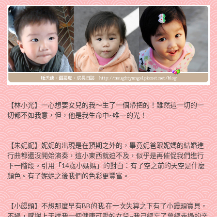
【林小光】一心想要女兒的我～生了一個帶把的！雖然這一切的一
切都不如我意，但，他是我生命中~唯一的光！
【朱妮妮】妮妮的出現是在預期之外的，畢竟妮爸跟妮媽的結婚進
行曲都還沒開始演奏，這小東西就迫不及，似乎是再催促我們進行
下一階段。引用「14歲小媽媽」的對白：有了空之前的天空是什麼
顏色。有了妮妮之後我們的色彩更豐富。
【小饅頭】不想那麼早有BB的我,在一次失算之下有了小饅頭寶貝，
不過，感謝上天送我一個健康可愛的女兒~我己經忘了曾經走過的辛