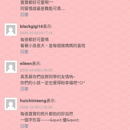
寶寶都好可愛啊^^
同窗情誼最是難能可貴….
回覆
blackgigi16
表示:
2009-03-2418:17:14
每張都好可愛唷
看著小孩長大，是每個做媽媽的喜悅
回覆
eileen
表示:
2009-04-0323:49:30
真羨慕你們這群同學的友情吶~
你們的小孩一定也覺得粉幸福吧^O^
回覆
huichintseng
表示:
2009-10-0612:36:26
每張寶寶的照片都拍的好自然
一個字形容~~~~&quot;優&quot;
回覆