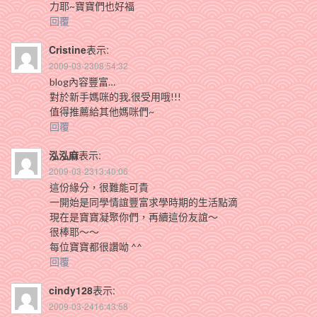
力耶~寶寶們也好福
回覆
Cristine
表示:
2009-03-2308:54:32
blog內容豐富…
對於新手媽咪的我,很受用哦!!!
值得推薦給其他媽咪們~
回覆
泓泓麻
表示:
2009-03-2313:40:06
這份緣分，很難能可貴
一開始是同學情誼豐富求學時期的生活點滴
現在是寶寶凝聚你們，再續這份友誼～
很棒耶～～
每位寶寶都很讚呦 ^^
回覆
cindy128
表示:
2009-03-2416:43:58