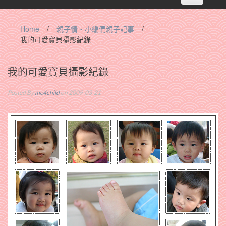
navigation
Home
/
親子情‧小編們親子記事
/
我的可愛寶貝攝影紀錄
我的可愛寶貝攝影紀錄
Posted By
me4child
on 2009-03-21