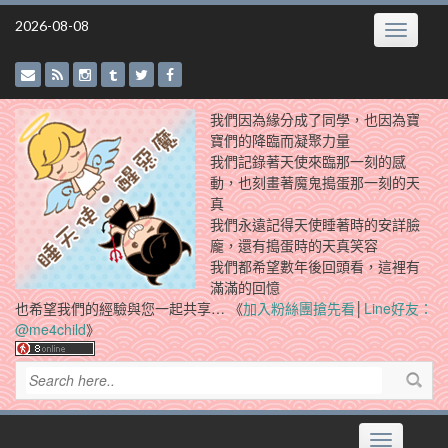
Skip
2026-08-08
Toggle
to
navigatio
content
我們因為緣分成了同學，也因為寶
寶們的降臨而凝聚力量
我們記錄著天使來臨那一刻的感
動，也刻畫著魔鬼搗蛋那一刻的天
真
我們永遠記得天使睡著時的安詳臉
龐，還有搗蛋時的天真笑容
我們都希望數年後回頭看，這裡有
滿滿的回憶
也希望我們的經驗與您一起共享… 《
加入粉絲團搶先看
│
Line好友：
@me4child
》
Toggle