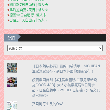
♥
關西親7日自助行│懶人卡
♥
北海道自駕9天行│懶人卡
♥
德國13日自助行│懶人卡
♥
峇厘島5天自由行│懶人卡
分類
分
類
【日本藥妝必買】我的口袋清單：NICHIBAN
溫感涼感貼布，到日本必囤的酸痛貼布！
讀賣樂園首創【4種職業體驗/工廠見學新設
施GOOD JOB】大人小孩樂瘋玩!!(日清食
品、日產自動車、WORLD島精機、知名文具
商kokuyo)
寶貝乳牙生長的Q&A