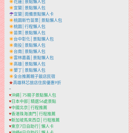
花蓮│景點懶人包
宜蘭│景點懶人包
宜蘭│雨備景點懶人卡
桃園新竹苗栗│景點懶人包
桃園│行程懶人包
苗栗│景點懶人包
台中彰化│景點懶人包
南投│景點懶人包
台南│景點懶人包
雲林嘉義│景點懶人包
高雄│景點懶人包
墾丁│景點懶人包
全台推薦親子飯店民宿
★
高雄秝芯旅店住房優惠9折
–
♥
沖繩│75親子景點懶人包
♥
日本中部│精選56處景點
♥
中國北京│行程推薦
♥
香港珠海澳門│行程推薦
♥
新加坡馬來西亞│行程推薦
♥
東京7日自助行│懶人卡
♥
沖繩4日自助行│懶人卡