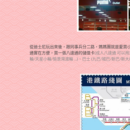
從迪士尼玩出來後，跟同事兵分二路，媽媽團就是愛買小孩
通實在方便，買一張八達通的儲值卡
(成人八達通 可以用
輪/天星小輪/愉景灣渡輪 …)、巴士 (九巴/城巴/新巴/新