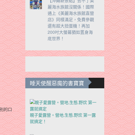
【沖繩新景點】去不了美
麗海水族館沒關係！國際
通上《美麗海水族館直營
店》同樣滿足，免費參觀
還有超大扭蛋機！再加
200吋大螢幕猶如置身海
底世界！
睡天使醒惡魔的書寶寶
別的口
親子愛露營。營地.生態.野炊 第一露
就搞定！