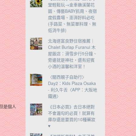
堂輕鬆玩→金車礁溪蘭花
園、傳藝BABY抓周、夜宿
度假農場、澎湃好料必吃
(手路菜、無菜單料理、無
低消牛排)
北海道富良野住宿推薦｜
Chalet Burlap Furanui 木
屋飯店：滑雪步行5分鐘、
旁邊就是神社，還有迎賓
小酒的溫馨和洋室！
〈關西親子自助行〉
Day2：Kids Plaza Osaka
- 利久牛舌〈APP：大阪地
鐵通〉
《日本必買》去日本絕對
，但是個人
不會漏勾的必買！就算有
庫存還是要買的10種藥妝
♥