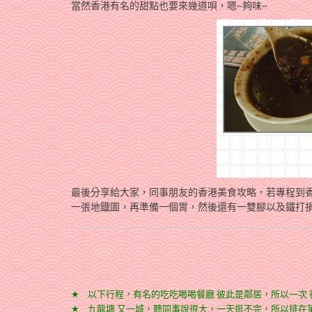
當然香港有名的甜點也要來幾道唄，嗯~夠味~
最後分享給大家，同事朋友的香港美食攻略，若專程到香
一張地鐡圖，再準備一個胃，然後還有一雙腳以及鐵打損摥
★
以下行程，有名的吃吃喝喝餐廳 彼此是鄰居，所以一次 
★
九龍塘 又一城，聽同事說很大，一天逛不完，所以排在