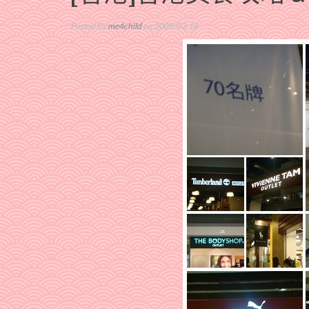
Posted By
me4child
on 2009-03-18