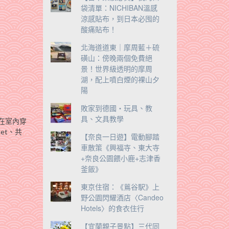
袋清單：NICHIBAN溫感
涼感貼布，到日本必囤的
酸痛貼布！
北海道道東｜摩周藍＋硫
磺山：傍晚兩個免費絕
景！世界級透明的摩周
湖，配上噴白煙的裸山夕
陽
敗家到德國‧玩具、教
具、文具教學
在室內穿
let、共
【奈良一日遊】電動腳踏
車散策《興福寺、東大寺
+奈良公園餵小鹿+志津香
釜飯》
東京住宿：《鶑谷駅》上
野公園閃耀酒店〈Candeo
Hotels〉的食衣住行
【宜蘭親子景點】三代同