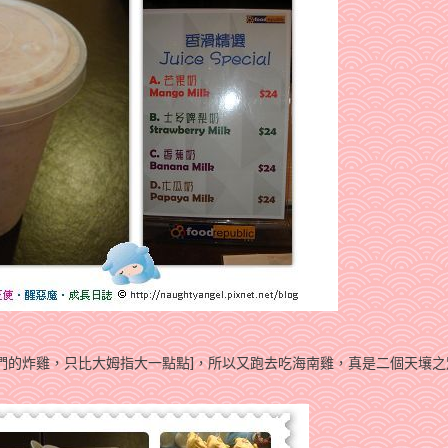
們的炸雞，只比大姆指大一點點]，所以又跑去吃海南雞，真是二個天壤之