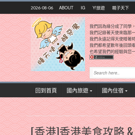
Skip
ABOUT
IG
Y!旅遊
親子天下
2026-08-06
to
content
我們因為緣分成了同學
我們記錄著天使來臨那
我們永遠記得天使睡著
我們都希望數年後回頭
也希望我們的經驗與您一
回到首頁
國內旅遊
國內住宿
[香港]香港美食攻略 & 