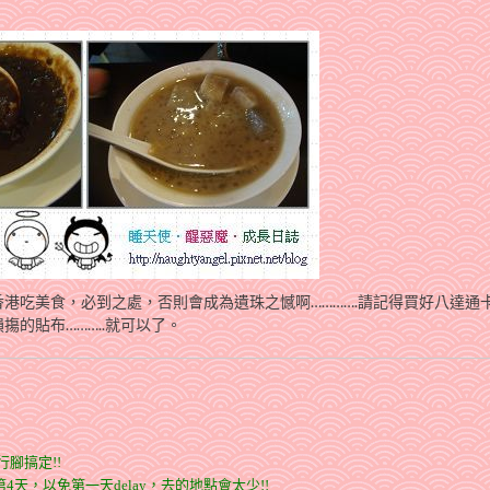
港吃美食，必到之處，否則會成為遺珠之憾啊………….請記得買好八達通
的貼布………..就可以了。
行腳搞定
!!
第
4
天，以免第一天
delay
，去的地點會太少
!!