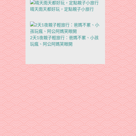
晴天雨天都好玩，定點親子小旅行
2天1夜親子輕旅行：爸媽不累、小孩
玩瘋、阿公阿媽笑眼開