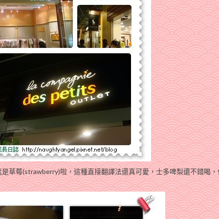
莓(strawberry)啦，這種直接翻譯法還真可愛，士多啤梨還不錯喝