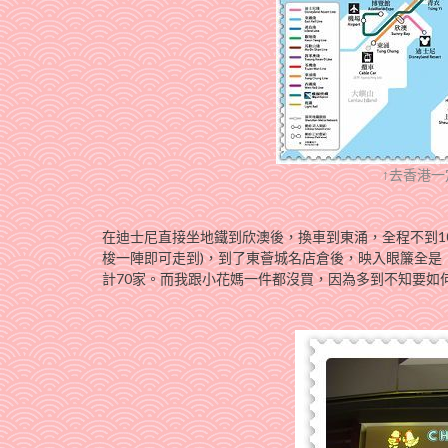
↑去香港
在迪士尼直接坐地鐵到欣澳後，換車到東涌，全程不到1
梭一陣即可走到)，到了東薈城名店倉後，映入眼簾全是「Oulet、O
計70家。而我跟小花媽一件都沒買，因為多到不知要如