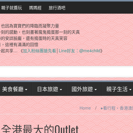
親子就醬玩
媽媽經
旅行酒吧
，也因為寶寶們的降臨而凝聚力量
一刻的感動，也刻畫著魔鬼搗蛋那一刻的天真
時的安詳臉龐，還有搗蛋時的天真笑容
看，這裡有滿滿的回憶
起共享… 《
加入粉絲團搶先看
│
Line好友：@me4child
》
美食餐廳
日本旅遊
國外旅遊
親子生活
Home
/
▸看行程‧香港澳
全港最大的Outlet