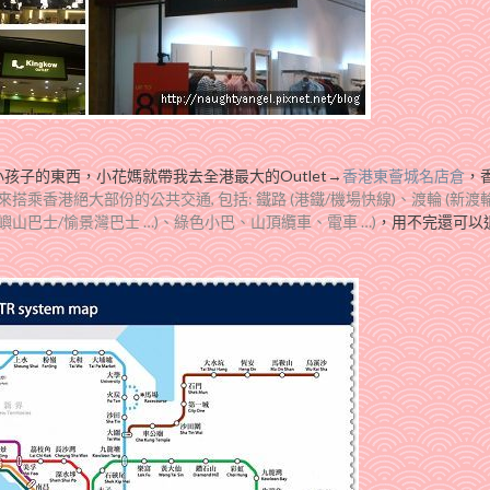
子的東西，小花媽就帶我去全港最大的Outlet→
香港東薈城名店倉
，
來搭乘香港絕大部份的公共交通, 包括: 鐵路 (港鐵/機場快線)、渡輪 (新渡
大嶼山巴士/愉景灣巴士 …)、綠色小巴、山頂纜車、電車 …)
，用不完還可以