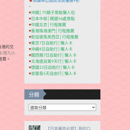
★
高雄秝芯旅店住房優惠9折
–
♥
沖繩│75親子景點懶人包
♥
日本中部│精選56處景點
♥
中國北京│行程推薦
♥
香港珠海澳門│行程推薦
♥
新加坡馬來西亞│行程推薦
♥
東京7日自助行│懶人卡
香港的交
♥
沖繩4日自助行│懶人卡
輪/港九小
♥
關西親7日自助行│懶人卡
退費。
♥
北海道自駕9天行│懶人卡
♥
德國13日自助行│懶人卡
♥
峇厘島5天自由行│懶人卡
分類
分
類
【日本藥妝必買】我的口