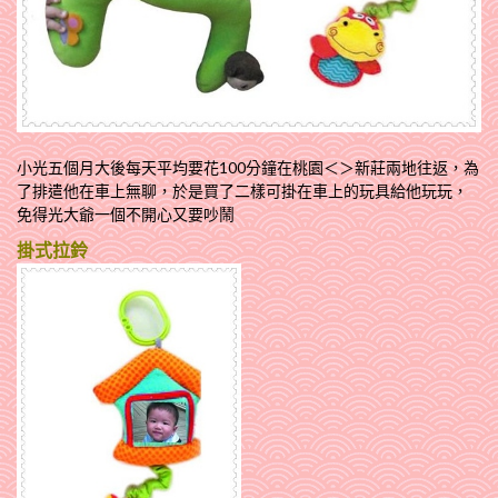
小光五個月大後每天平均要花100分鐘在桃園＜＞新莊兩地往返，為
了排遣他在車上無聊，於是買了二樣可掛在車上的玩具給他玩玩，
免得光大爺一個不開心又要吵鬧
掛式拉鈴