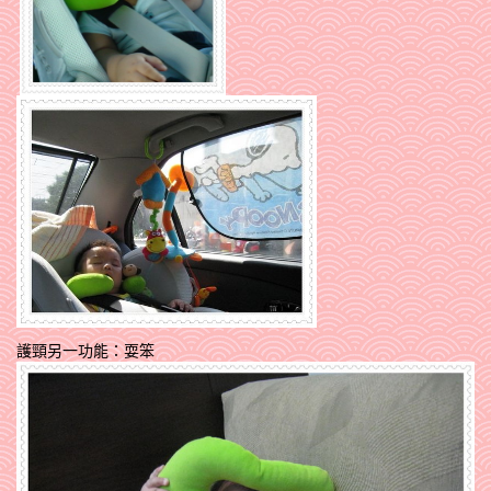
護頸另一功能：耍笨