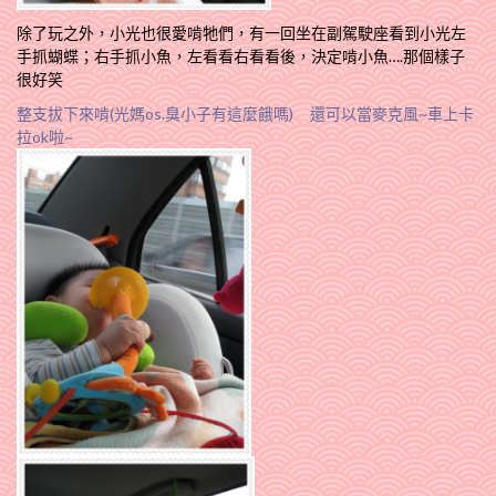
除了玩之外，小光也很愛啃牠們，有一回坐在副駕駛座看到小光左
手抓蝴蝶；右手抓小魚，左看看右看看後，決定啃小魚….那個樣子
很好笑
整支拔下來啃(光媽os.臭小子有這麼餓嗎) 還可以當麥克風~車上卡
拉ok啦~