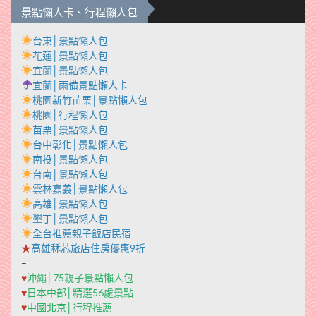
景點懶人卡、行程懶人包
台東│景點懶人包
花蓮│景點懶人包
宜蘭│景點懶人包
宜蘭│雨備景點懶人卡
桃園新竹苗栗│景點懶人包
桃園│行程懶人包
苗栗│景點懶人包
台中彰化│景點懶人包
南投│景點懶人包
台南│景點懶人包
雲林嘉義│景點懶人包
高雄│景點懶人包
墾丁│景點懶人包
全台推薦親子飯店民宿
★
高雄秝芯旅店住房優惠9折
–
♥
沖繩│75親子景點懶人包
♥
日本中部│精選56處景點
♥
中國北京│行程推薦