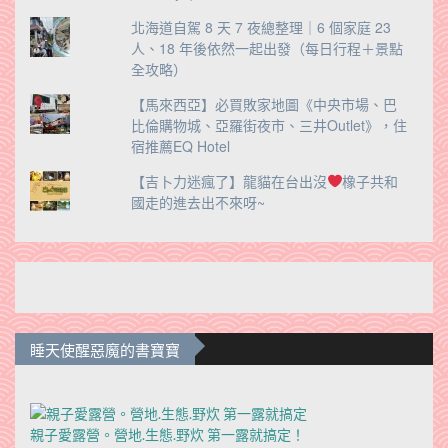
北海道自駕 8 天 7 夜總整理｜6 個家庭 23
人、18 年後依然一起出發（每日行程＋景點
全攻略）
【馬來西亞】必買敗家地圖《中央市場、巴
比倫購物城、亞羅街夜市、三井Outlet》，住
宿推薦EQ Hotel
【吉卜力迷瘋了】龍貓在台出沒
橡子共和
國走的進去出不來呀~
睡天使醒惡魔的書寶寶
親子愛露營。營地.生態.野炊 第一露就搞定！