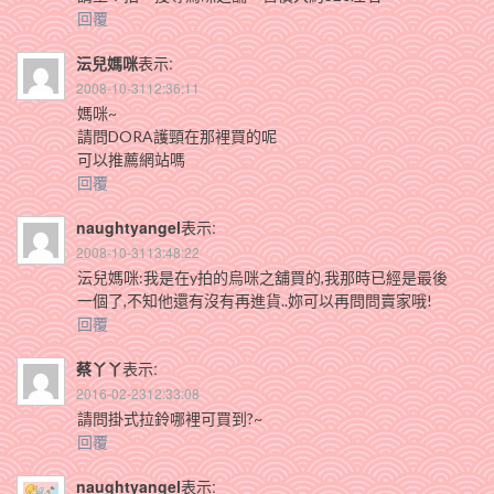
回覆
沄兒媽咪
表示:
2008-10-3112:36:11
媽咪~
請問DORA護頸在那裡買的呢
可以推薦網站嗎
回覆
naughtyangel
表示:
2008-10-3113:48:22
沄兒媽咪:我是在y拍的烏咪之舖買的,我那時已經是最後
一個了,不知他還有沒有再進貨..妳可以再問問賣家哦!
回覆
蔡丫丫
表示:
2016-02-2312:33:08
請問掛式拉鈴哪裡可買到?~
回覆
naughtyangel
表示: