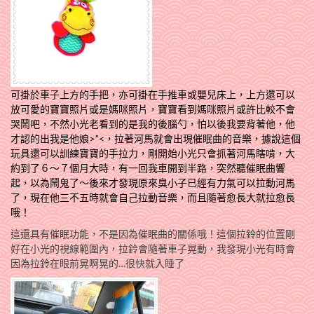
可掛於車子上方的手把，亦可掛在手推車或嬰兒床上，上方還可以
放可愛的寶寶照片或是媽咪照片，寶寶看到媽咪照片或許比較不會
哭鬧吧，不然小光老看到的是我的後腦勺，怕以後我要背著他，他
才認的出我是他娘>”<，拉著河馬就會出現催眠曲的音樂，據說這個
玩具還可以訓練寶寶的手拉力，剛開始小光只會抓著河馬瞎啃，大
約到了６～７個月大時，有一回我車開到半路，突然聽催眠曲響
起，以為鬧鬼了～後來才發現原來臭小子已經有力氣可以拉動河馬
了，現在他三不五時就會自己拉動音樂，而且隨著愈長大就拉愈長
哦！
這還具有催眠功能，不是因為催眠曲的關係哦！這個拉鈴的位置剛
好在小光的視線範圍內，拉鈴會隨著車子晃動，我發現小光有時會
因為拉鈴在眼前晃啊晃的…很快就入睡了