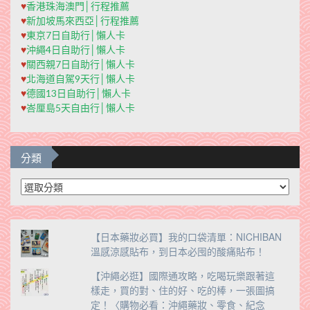
♥
香港珠海澳門│行程推薦
♥
新加坡馬來西亞│行程推薦
♥
東京7日自助行│懶人卡
♥
沖繩4日自助行│懶人卡
♥
關西親7日自助行│懶人卡
♥
北海道自駕9天行│懶人卡
♥
德國13日自助行│懶人卡
♥
峇厘島5天自由行│懶人卡
分類
分
類
【日本藥妝必買】我的口袋清單：NICHIBAN
溫感涼感貼布，到日本必囤的酸痛貼布！
【沖繩必逛】國際通攻略，吃喝玩樂跟著這
樣走，買的對、住的好、吃的棒，一張圖搞
定！〈購物必看：沖繩藥妝、零食、紀念