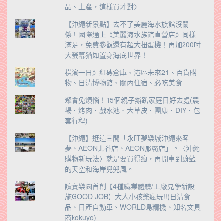
品、土產，這樣買才對〉
【沖繩新景點】去不了美麗海水族館沒關
係！國際通上《美麗海水族館直營店》同樣
滿足，免費參觀還有超大扭蛋機！再加200吋
大螢幕猶如置身海底世界！
橫濱一日》紅磚倉庫、港區未來21、百貨購
物、日清博物館、關內住宿、必吃美食
聚會免煩惱！15個親子辦趴家庭日好去處(農
場、烤肉、戲水池、大草皮、團康、DIY、包
套行程)
【沖繩】逛這三間「永旺夢樂城沖繩來客
夢、AEON北谷店、AEON那霸店」。〈沖繩
購物新玩法〉就是要買得瘋，再開車到蔚藍
的天空和海岸兜兜風。
讀賣樂園首創【4種職業體驗/工廠見學新設
施GOOD JOB】大人小孩樂瘋玩!!(日清食
品、日產自動車、WORLD島精機、知名文具
商kokuyo)