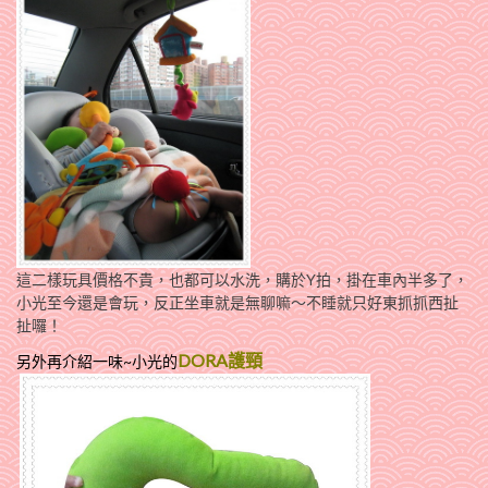
這二樣玩具價格不貴，也都可以水洗，購於Y拍，掛在車內半多了，
小光至今還是會玩，反正坐車就是無聊嘛～不睡就只好東抓抓西扯
扯囉！
DORA護頸
另外再介紹一味~小光的