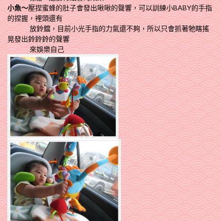
小魚～
壓捏蜜蜂的肚子會發出啾啾的聲響，可以訓練小BABY的手指
的捏握，裡頭還有
放鈴鐺，目前小光手指的力氣還不夠，所以只會抓著牠瞎搖
晃發出鈴鈴鈴的聲響
來娛樂自己