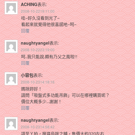
ACHING
表示:
2008-10-2219:11:00
哇~好久沒看到光了~
看起來就覺得他很喜感吔~呵~
回覆
naughtyangel
表示:
2008-10-2223:19:00
呵..我只能說.頗有乃父之風啦!!
回覆
小容包
表示:
2008-10-2314:18:16
媽咪妳好！
請問「吸盤式多功能吊飾」可以在哪裡購買呢？
價位大概多少…謝謝！
回覆
naughtyangel
表示:
2008-10-2314:58:42
請至Ｙ拍，搜尋烏咪之舖，售價大約320左右