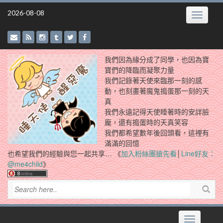
Skip
2026-08-08
Toggle
to
navigatio
content
我們因為緣分成了同學，也因為寶
寶們的降臨而凝聚力量
我們記錄著天使來臨那一刻的感
動，也刻畫著魔鬼搗蛋那一刻的天
真
我們永遠記得天使睡著時的安詳臉
龐，還有搗蛋時的天真笑容
我們都希望數年後回頭看，這裡有
滿滿的回憶
也希望我們的經驗與您一起共享… 《
加入粉絲團搶先看
│
Line好友：
@me4child
》
Toggle