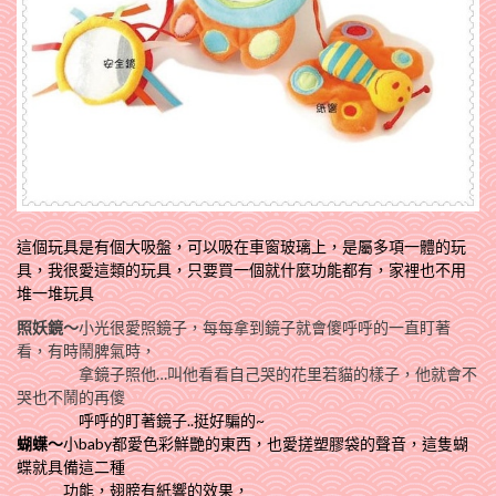
這個玩具是有個大吸盤，可以吸在車窗玻璃上，是屬多項一體的玩
具，我很愛這類的玩具，只要買一個就什麼功能都有，
家裡也不用
堆一堆玩具
照妖鏡～
小光很愛照鏡子，每每拿到鏡子就會傻呼呼的一直盯著
看，有時鬧脾氣時，
拿鏡子照他…叫他看看自己哭的花里若貓的樣子，他就會不
哭也不鬧的再傻
呼呼的盯著鏡子..挺好騙的~
蝴蠂～
小baby都愛色彩鮮艷的東西，也愛搓塑膠袋的聲音，這隻蝴
蝶就具備這二種
功能，翅膀有紙響的效果，