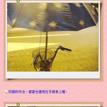
同樣的作法，婆婆也運用在手推車上喔~