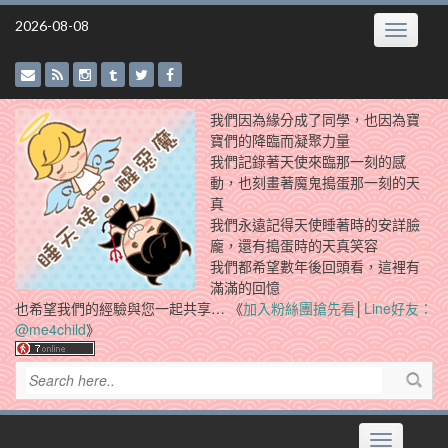
Skip
2026-08-08
Toggle
to
navigatio
content
我們因為緣分成了同學，也因為寶
寶們的降臨而凝聚力量
我們記錄著天使來臨那一刻的感
動，也刻畫著魔鬼搗蛋那一刻的天
真
我們永遠記得天使睡著時的安詳臉
龐，還有搗蛋時的天真笑容
我們都希望數年後回頭看，這裡有
滿滿的回憶
也希望我們的經驗與您一起共享… 《
加入粉絲團搶先看
│
Line好友：
@me4child
》
Toggle