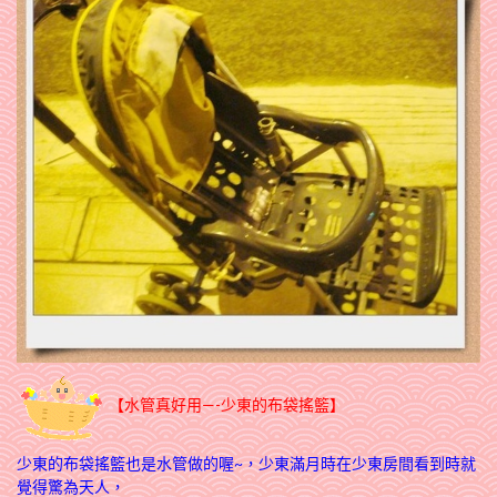
【水管真好用—-少東的布袋搖籃】
少東的布袋搖籃也是水管做的喔~，少東滿月時在少東房間看到時就
覺得驚為天人，