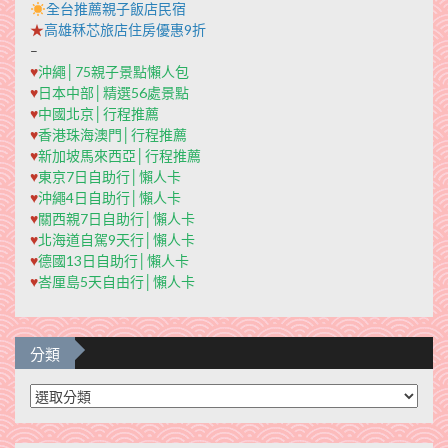
全台推薦親子飯店民宿
★
高雄秝芯旅店住房優惠9折
–
♥
沖繩│75親子景點懶人包
♥
日本中部│精選56處景點
♥
中國北京│行程推薦
♥
香港珠海澳門│行程推薦
♥
新加坡馬來西亞│行程推薦
♥
東京7日自助行│懶人卡
♥
沖繩4日自助行│懶人卡
♥
關西親7日自助行│懶人卡
♥
北海道自駕9天行│懶人卡
♥
德國13日自助行│懶人卡
♥
峇厘島5天自由行│懶人卡
分類
分
類