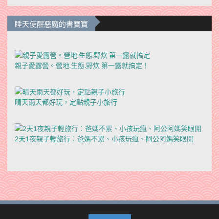
睡天使醒惡魔的書寶寶
親子愛露營。營地.生態.野炊 第一露就搞定！
晴天雨天都好玩，定點親子小旅行
2天1夜親子輕旅行：爸媽不累、小孩玩瘋、阿公阿媽笑眼開