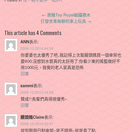
Post
←
樂雅Toy Royal磁鐵積木
navigation
打發坐車無聊的車上玩具
→
This article has 4 Comments
ANN
表示:
2008-10-2014:44:54
你婆婆也太優秀了吧..我記得上次幫饅頭媽買一個傘架也
要800.沒想到水管真的太好用了.你看少東的搖籃做好不
用1000元，我覺的老人家真是恐佈
回覆
sammi
表示:
2008-10-2015:34:59
贊成!!長輩們真得很優秀~
回覆
饅頭媽Claire
表示:
2008-10-2016:52:47
說到那個日制傘架~是不錯用~就是貴了點.