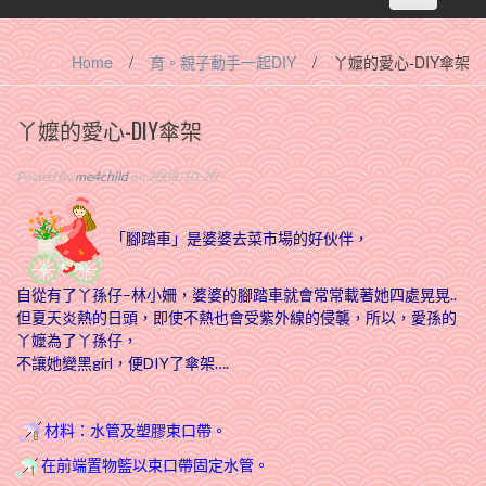
navigation
Home
/
育。親子動手一起DIY
/
丫嬤的愛心-DIY傘架
丫嬤的愛心-DIY傘架
Posted By
me4child
on 2008-10-20
「腳踏車」是婆婆去菜市場的好伙伴，
自從有了丫孫仔–林小姍，婆婆的腳踏車就會常常載著她四處晃晃..
但夏天炎熱的日頭，即使不熱也會受紫外線的侵襲，所以，愛孫的
丫嬤為了丫孫仔，
不讓她變黑girl，便DIY了傘架….
材料：水管及塑膠束口帶。
在前端置物籃以束口帶固定水管。