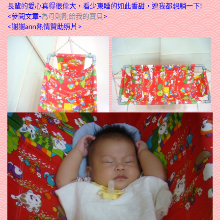
長輩的愛心真得很偉大，看少東睡的如此香甜，連我都想躺一下!
<參閱文章-
為母則剛給我的寶貝
>
<謝謝ann熱情贊助照片>