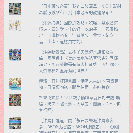
【日本藥妝必買】我的口袋清單：NICHIBAN
溫感涼感貼布，到日本必囤的酸痛貼布！
【沖繩必逛】國際通攻略，吃喝玩樂跟著這
樣走，買的對、住的好、吃的棒，一張圖搞
定！〈購物必看：沖繩藥妝、零食、紀念
品、土產，這樣買才對〉
【沖繩新景點】去不了美麗海水族館沒關
係！國際通上《美麗海水族館直營店》同樣
滿足，免費參觀還有超大扭蛋機！再加200吋
大螢幕猶如置身海底世界！
橫濱一日》紅磚倉庫、港區未來21、百貨購
物、日清博物館、關內住宿、必吃美食
聚會免煩惱！15個親子辦趴家庭日好去處(農
場、烤肉、戲水池、大草皮、團康、DIY、包
套行程)
【沖繩】逛這三間「永旺夢樂城沖繩來客
夢、AEON北谷店、AEON那霸店」。〈沖繩
購物新玩法〉就是要買得瘋，再開車到蔚藍