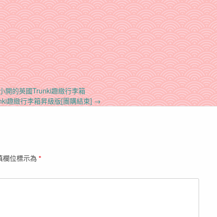
小開的英國Trunki趣緻行李箱
unki趣緻行李箱昇級版[團購結束]
→
填欄位標示為
*