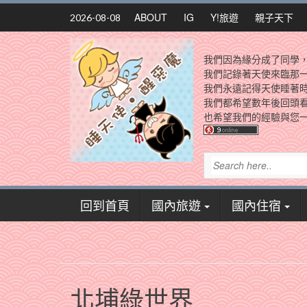
Skip
ABOUT
IG
Y!旅遊
親子天下
2026-08-08
to
content
我們因為緣分成了同學
我們記錄著天使來臨那
我們永遠記得天使睡著
我們都希望數年後回頭
也希望我們的經驗與您一
回到首頁
國內旅遊
國內住宿
北埔綠世界