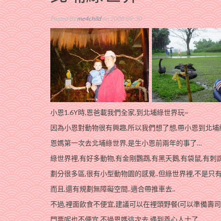
Posted By
me4child
on 2008-09-30
小恩1.6Y時,恩爸載我們全家,到北埔綠世界玩~
因為小恩對動物很有興趣,所以我們想了想,帶小恩到北埔
恩媽第一次去北埔綠世界,是生小恩前兩年的事了…
綠世界裡,有好多動物,有金剛鸚鵡,有黑天鵝,有袋鼠,有刺
劃分很多區,很有小型動物園的感覺..但綠世界裡,不是只有
而且,還有規劃無障礙空間..適合帶推車去..
不過,裡面飲食不便宜,建議可以在裡頭野餐(可以準備壽司/
門票呢也不便宜,不過恩媽這次去,遇到善心人士了…