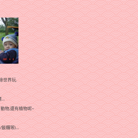
綠世界玩.
謂…
動物,還有植物呢~
飯糰等)…