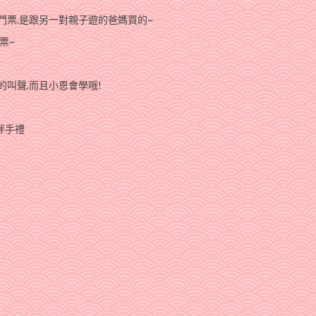
門票,是跟另一對親子遊的爸媽買的~
票~
的叫聲,而且小恩會學哦!
拌手禮