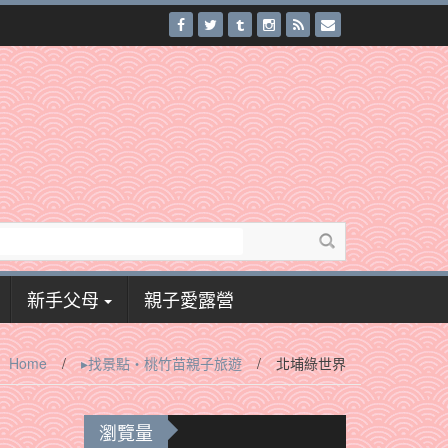
新手父母
親子愛露營
Home
/
▸找景點‧桃竹苗親子旅遊
/
北埔綠世界
瀏覽量