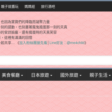
親子就醬玩
媽媽經
旅行酒吧
，也因為寶寶們的降臨而凝聚力量
一刻的感動，也刻畫著魔鬼搗蛋那一刻的天真
時的安詳臉龐，還有搗蛋時的天真笑容
看，這裡有滿滿的回憶
起共享… 《
加入粉絲團搶先看
│
Line好友：@me4child
》
美食餐廳
日本旅遊
國外旅遊
親子生活