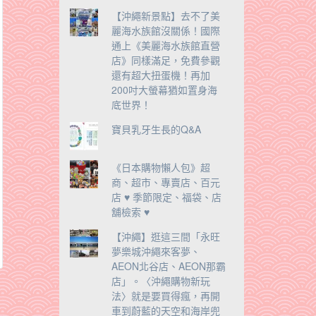
【沖繩新景點】去不了美
麗海水族館沒關係！國際
通上《美麗海水族館直營
店》同樣滿足，免費參觀
還有超大扭蛋機！再加
200吋大螢幕猶如置身海
底世界！
寶貝乳牙生長的Q&A
《日本購物懶人包》超
商、超市、專賣店、百元
店 ♥ 季節限定、福袋、店
舖檢索 ♥
【沖繩】逛這三間「永旺
夢樂城沖繩來客夢、
AEON北谷店、AEON那霸
店」。〈沖繩購物新玩
法〉就是要買得瘋，再開
車到蔚藍的天空和海岸兜