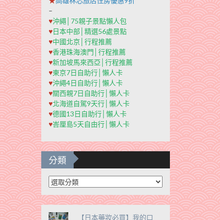
★
高雄秝芯旅店住房優惠9折
–
♥
沖繩│75親子景點懶人包
♥
日本中部│精選56處景點
♥
中國北京│行程推薦
♥
香港珠海澳門│行程推薦
♥
新加坡馬來西亞│行程推薦
♥
東京7日自助行│懶人卡
♥
沖繩4日自助行│懶人卡
♥
關西親7日自助行│懶人卡
♥
北海道自駕9天行│懶人卡
♥
德國13日自助行│懶人卡
♥
峇厘島5天自由行│懶人卡
分類
分
類
【日本藥妝必買】我的口