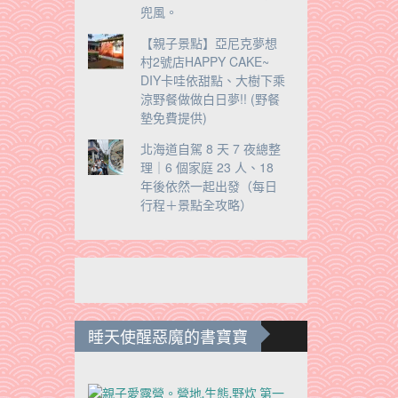
兜風。
【親子景點】亞尼克夢想
村2號店HAPPY CAKE~
DIY卡哇依甜點、大樹下乘
涼野餐做做白日夢!! (野餐
墊免費提供)
北海道自駕 8 天 7 夜總整
理｜6 個家庭 23 人、18
年後依然一起出發（每日
行程＋景點全攻略）
睡天使醒惡魔的書寶寶