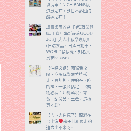
袋清單：NICHIBAN溫感
涼感貼布，到日本必囤的
酸痛貼布！
讀賣樂園首創【4種職業體
驗/工廠見學新設施GOOD
JOB】大人小孩樂瘋玩!!
(日清食品、日產自動車、
WORLD島精機、知名文
具商kokuyo)
【沖繩必逛】國際通攻
略，吃喝玩樂跟著這樣
走，買的對、住的好、吃
的棒，一張圖搞定！〈購
物必看：沖繩藥妝、零
食、紀念品、土產，這樣
買才對〉
【吉卜力迷瘋了】龍貓在
台出沒
橡子共和國走的
進去出不來呀~