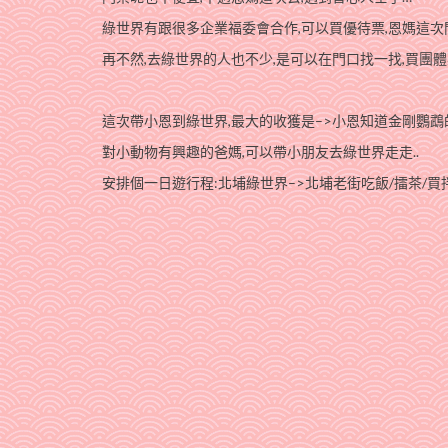
綠世界有跟很多企業福委會合作,可以買優待票,恩媽這次
再不然,去綠世界的人也不少,是可以在門口找一找,買團體
這次帶小恩到綠世界,最大的收獲是–>小恩知道金剛鸚鵡
對小動物有興趣的爸媽,可以帶小朋友去綠世界走走..
安排個一日遊行程:北埔綠世界–>北埔老街吃飯/擂茶/買