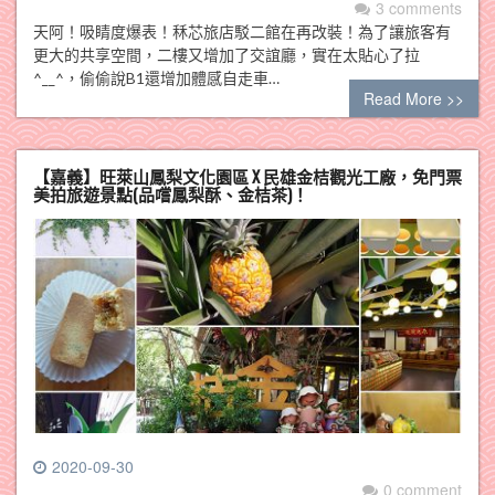
3 comments
天阿！吸睛度爆表！秝芯旅店駁二館在再改裝！為了讓旅客有
更大的共享空間，二樓又增加了交誼廳，實在太貼心了拉
^__^，偷偷說B1還增加體感自走車…
Read More >>
【嘉義】旺萊山鳳梨文化園區 X 民雄金桔觀光工廠，免門票
美拍旅遊景點(品嚐鳳梨酥、金桔茶)！
2020-09-30
0 comment