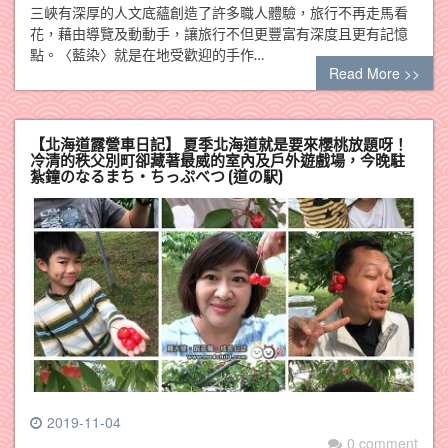
三峽有深厚的人文底蘊創造了許多職人體驗，旅行不再走馬看
花，藉由導覽及動動手，讓旅行不但更豐富有深度且更有記憶
點。〈藍染〉就是在地受歡迎的手作…
Read More >>
【北海道露營車日記】 夏季北海道就是要來櫻桃放題呀！
冷清的秩父別町卻藏著最威的室內及戶外遊戲場，今晚駐
紮鐘のなるまち・ちっぷべつ (道の駅)
2019-11-04
0 comment