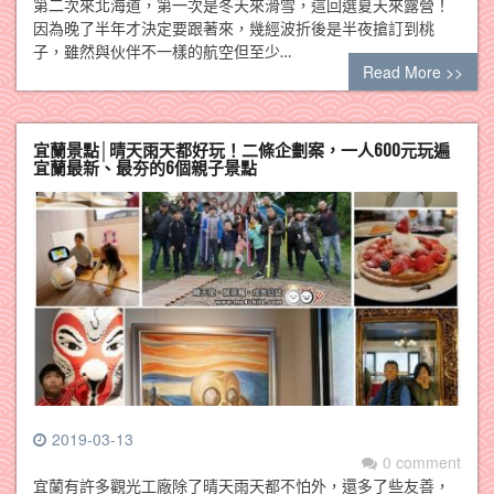
第二次來北海道，第一次是冬天來滑雪，這回選夏天來露營！
因為晚了半年才決定要跟著來，幾經波折後是半夜搶訂到桃
子，雖然與伙伴不一樣的航空但至少…
Read More >>
宜蘭景點│晴天雨天都好玩！二條企劃案，一人600元玩遍
宜蘭最新、最夯的6個親子景點
2019-03-13
0 comment
宜蘭有許多觀光工廠除了晴天雨天都不怕外，還多了些友善，