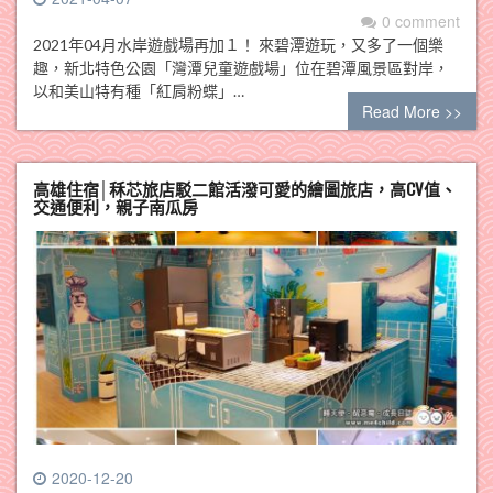
0 comment
2021年04月水岸遊戲場再加１！ 來碧潭遊玩，又多了一個樂
趣，新北特色公園「灣潭兒童遊戲場」位在碧潭風景區對岸，
以和美山特有種「紅肩粉蝶」…
Read More >>
高雄住宿│秝芯旅店駁二館活潑可愛的繪圖旅店，高CV值、
交通便利，親子南瓜房
2020-12-20