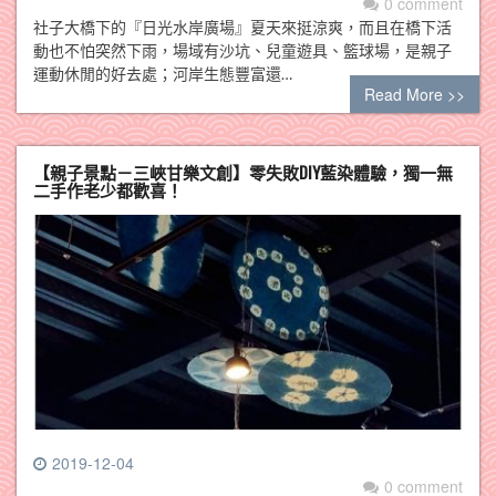
0 comment
社子大橋下的『日光水岸廣場』夏天來挺涼爽，而且在橋下活
動也不怕突然下雨，場域有沙坑、兒童遊具、籃球場，是親子
運動休閒的好去處；河岸生態豐富還…
Read More >>
【親子景點－三峽甘樂文創】零失敗DIY藍染體驗，獨一無
二手作老少都歡喜！
2019-12-04
0 comment