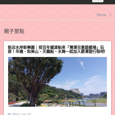
navigation
Home
/
親子景點
新店水岸新樂園｜搭百年擺渡船來「灣潭兒童遊戲場」玩
耍！吊橋、和美山、天鵝船、水舞一起加入碧潭遊行程吧!
2021-04-07