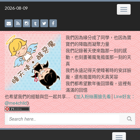
Skip
2026-08-09
Toggle
to
navigatio
content
我們因為緣分成了同學，也因為寶
寶們的降臨而凝聚力量
我們記錄著天使來臨那一刻的感
動，也刻畫著魔鬼搗蛋那一刻的天
真
我們永遠記得天使睡著時的安詳臉
龐，還有搗蛋時的天真笑容
我們都希望數年後回頭看，這裡有
滿滿的回憶
也希望我們的經驗與您一起共享… 《
加入粉絲團搶先看
│
Line好友：
@me4child
》
Toggle