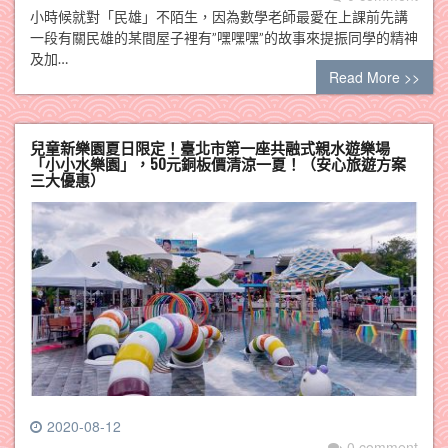
小時候就對「民雄」不陌生，因為數學老師最愛在上課前先講
一段有關民雄的某間屋子裡有”嘿嘿嘿”的故事來提振同學的精神
及加…
Read More >>
兒童新樂園夏日限定！臺北市第一座共融式親水遊樂場
「小小水樂園」，50元銅板價清涼一夏！（安心旅遊方案
三大優惠）
2020-08-12
0 comment