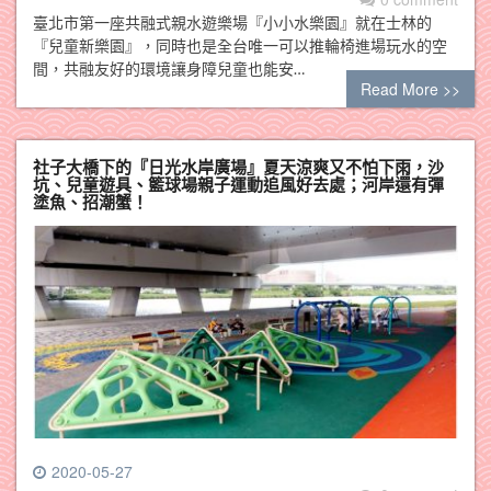
臺北市第一座共融式親水遊樂場『小小水樂園』就在士林的
『兒童新樂園』，同時也是全台唯一可以推輪椅進場玩水的空
間，共融友好的環境讓身障兒童也能安…
Read More >>
社子大橋下的『日光水岸廣場』夏天涼爽又不怕下雨，沙
坑、兒童遊具、籃球場親子運動追風好去處；河岸還有彈
塗魚、招潮蟹！
2020-05-27