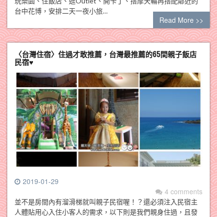
玩樂園、住飯店、逛Outlet、開卡丁、搭摩天輪再搭配鄰近的
台中花博，安排二天一夜小旅…
Read More >>
〈台灣住宿〉住過才敢推薦，台灣最推薦的65間親子飯店
民宿♥
2019-01-29
4 comments
並不是房間內有溜滑梯就叫親子民宿喔！？還必須注入民宿主
人體貼用心入住小客人的需求，以下則是我們親身住過，且發