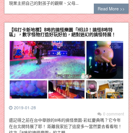
現業主把自己的對孩子的觀察、父母…
Read More >>
【IG打卡新地標】8咘的搞怪樂園「HELLO！搞怪8咘特
區」，數字怪物打造好玩好拍，絕對迷幻的搞怪特展！
2019-01-28
0 comment
還記得之前在台中舉辦的8咘的搞怪樂園-彩虹慶典嗎？它今年
在台北開特展了耶！ 距離我家近了這麼多～當然要去看看啦！
這次「8咘的搞怪樂園」的主題…