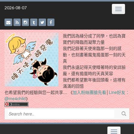
Skip
2026-08-07
Toggle
to
navigatio
content
我們因為緣分成了同學，也因為寶
寶們的降臨而凝聚力量
我們記錄著天使來臨那一刻的感
動，也刻畫著魔鬼搗蛋那一刻的天
真
我們永遠記得天使睡著時的安詳臉
龐，還有搗蛋時的天真笑容
我們都希望數年後回頭看，這裡有
滿滿的回憶
也希望我們的經驗與您一起共享… 《
加入粉絲團搶先看
│
Line好友：
@me4child
》
Toggle