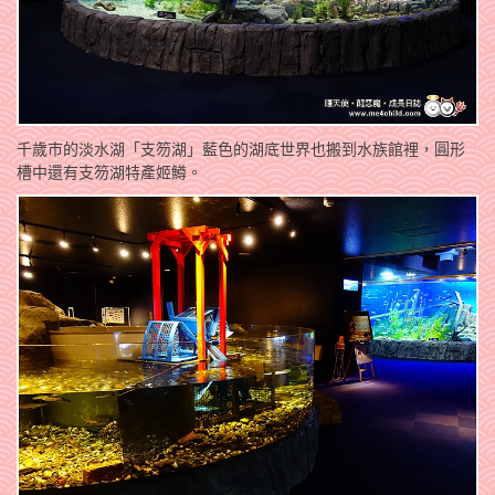
千歲市的淡水湖「支笏湖」藍色的湖底世界也搬到水族館裡，圓形
槽中還有支笏湖特產姬鱒。