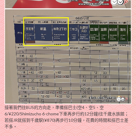
接著我們往BUS的方向走，準備搭巴士(空4、空5、空
6/¥220/Shimizucho 6-chome下車再步行約12分鐘)往千歲水族館；
若搭JR就搭到千歲駅(¥870)再步行10分鐘，花費的時間和搭巴士差
不多。