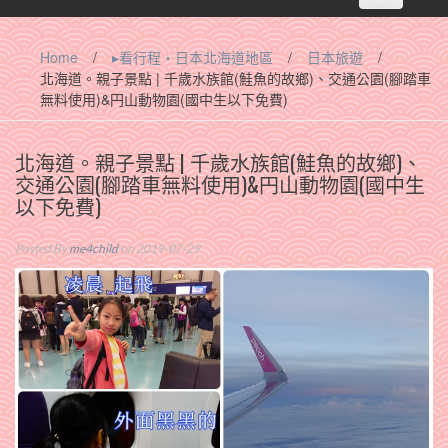
navigation
Home
/
▸看行程‧日本北海道地區
/
日本旅遊
/
北海道。親子景點 | 千歲水族館(鮭魚的故鄉)、交通公園(腳踏車
無料使用)&円山動物園(國中生以下免費)
北海道。親子景點 | 千歲水族館(鮭魚的故鄉)、
交通公園(腳踏車無料使用)&円山動物園(國中生
以下免費)
Posted By
me4child
on 2019-07-29