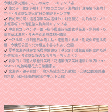
今晚駐紮丸瀬布いこいの森オートキャンプ場
往北走，紋別必拍打卡地標カニの爪、海豹館近身接觸小海豹卡
哇伊，今晚駐紮雄武町日の出岬キャンプ場
我的天兒啊，這裡怎麼美成這樣啦，划划船兒、釣釣魚兒，人生
多愜意呀，今晚駐紮朱鞠內湖キャンプ場
中富良野ラベンダー園～搭小纜車簇擁薰衣草花海、當網美、吃
薰衣草冰淇淋，今天告別原野森林回市區
一路北漂，沒到過日本最北點、吃過最北食堂，別說你來過北海
道，今晚睡公園～北海道立宗谷ふれあい公園
夏季北海道就是要來櫻桃放題呀！秩父別町藏著最威的室內及戶
外遊戲場，今晚駐紮鐘のなるまち・ちっぷべつ
夏季的北海道大學也好美呀！巧遇簾價又美味連鎖弁当店Hotto
Motto，吃飽喝足花完日幣回家去
北海道。親子景點 | 千歲水族館(鮭魚的故鄉)、交通公園(腳踏車
無料使用)&円山動物園(國中生以下免費)