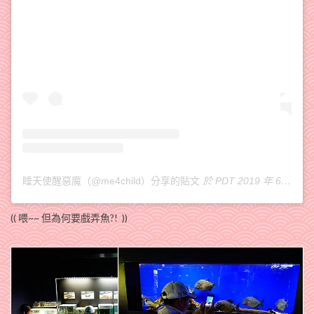
睡天使醒惡魔（@me4child）分享的貼文
於
PDT 2019 年 6月 月 28 日 下午 5:59
(( 喂~~ 但為何要戲弄魚?! ))