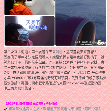
第二次來北海道，第一次是冬天來
滑雪
，這回選夏天來露營！
因為晚了半年才決定要跟著來，幾經波折後是半夜搶訂到桃子，雖
然與伙伴不一樣的航空但至少同天到達北海道也算極好的安排；實
際搭乘桃子發現除了行李計重又計件讓我十分困擾之外，其它都還
OK，包括初體驗”紅眼班機”也覺得挺不錯的。也因為到新千歲機場
才早上08:00，所以有滿滿的時間可以玩耍，先到千歲的親子景點參
觀水族館，再回札幌市貍小路附近的東橫Inn checkin及逛動物園，
晚上再與伙伴集合。
【2019北海道露營車&旅行全紀錄】
驚險萬分遇貴人之旅，雖錯過了蒸氣老火車卻遇上最暖心事件，