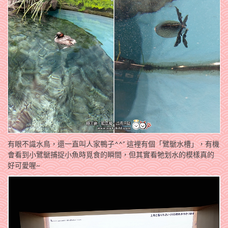
有眼不識水鳥，還一直叫人家鴨子^^” 這裡有個「鷿鷈水槽」，有機
會看到小鷿鷈捕捉小魚時覓食的瞬間，但其實看牠划水的模樣真的
好可愛喔~