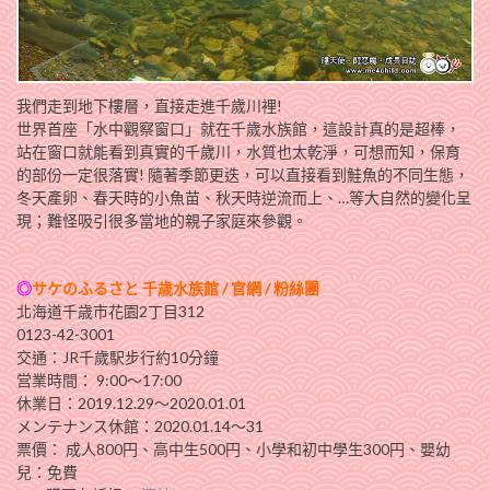
我們走到地下樓層，直接走進千歲川裡!
世界首座「水中觀察窗口」就在千歲水族館，這設計真的是超棒，
站在窗口就能看到真實的千歲川，水質也太乾淨，可想而知，保育
的部份一定很落實! 隨著季節更迭，可以直接看到鮭魚的不同生態，
冬天產卵、春天時的小魚苗、秋天時逆流而上、…等大自然的變化呈
現；難怪吸引很多當地的親子家庭來參觀。
◎
サケのふるさと 千歳水族館 /
官網
/
粉絲團
北海道千歳市花園2丁目312
0123-42-3001
交通：JR千歲駅步行約10分鐘
営業時間： 9:00～17:00
休業日：2019.12.29～2020.01.01
メンテナンス休館：2020.01.14～31
票價： 成人800円、高中生500円、小學和初中學生300円、嬰幼
兒：免費