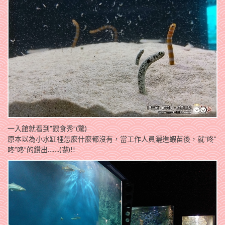
一入館就看到”餵食秀”(驚)
原本以為小水缸裡怎麼什麼都沒有，當工作人員灑進蝦苗後，就”咚”
咚”咚”的鑽出…….(嚇)!!