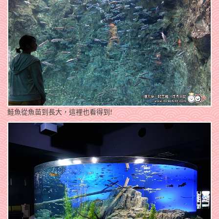
鮭魚從魚苗到長大，這裡也看得到!