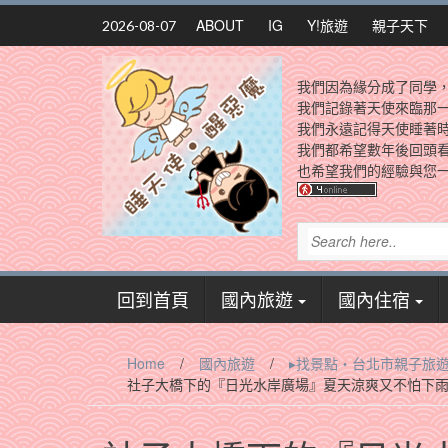
Skip
ABOUT
IG
Y!旅遊
親子天下
2026-08-07
to
content
我們因為緣分成了同學
我們記錄著天使來臨那
我們永遠記得天使睡著
我們都希望數年後回頭
也希望我們的經驗與您一
回到首頁
國內旅遊
國內住宿
Home
/
國內旅遊
/
▸找景點‧台北市親子旅
社子大橋下的『日光水岸廣場』夏天涼爽又不怕下