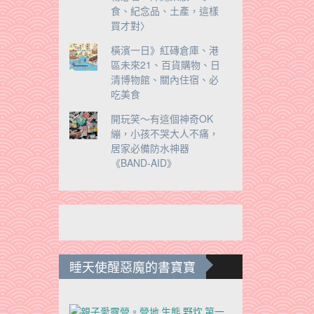
食、紀念品、土產，這樣
買才對〉
橫濱一日》紅磚倉庫、港
區未來21、百貨購物、日
清博物館、關內住宿、必
吃美食
開玩笑～有這個神奇OK
繃，小孩不哭大人不痛，
居家必備防水神器
《BAND-AID》
睡天使醒惡魔的書寶寶