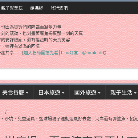
親子就醬玩
媽媽經
旅行酒吧
，也因為寶寶們的降臨而凝聚力量
一刻的感動，也刻畫著魔鬼搗蛋那一刻的天真
時的安詳臉龐，還有搗蛋時的天真笑容
看，這裡有滿滿的回憶
起共享… 《
加入粉絲團搶先看
│
Line好友：@me4child
》
美食餐廳
日本旅遊
國外旅遊
親子生活
遊
/
雨，沙坑、兒童遊具、籃球場親子運動追風好去處；河岸還有彈塗魚、招