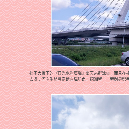
社子大橋下的『日光水岸廣場』夏天來挺涼爽，而且在
去處；河岸生態豐富還有彈塗魚、招潮蟹，一旁則是選