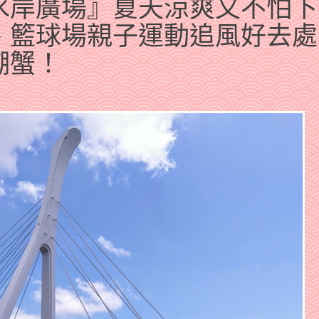
水岸廣場』夏天涼爽又不怕下
、籃球場親子運動追風好去處
潮蟹！