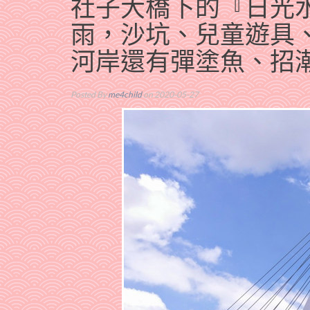
社子大橋下的『日光
雨，沙坑、兒童遊具
河岸還有彈塗魚、招
Posted By
me4child
on 2020-05-27