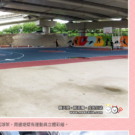
籃球架，周邊堤壁有運動員立體彩繪。