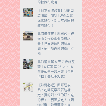
的輕旅行攻略
【日本藥妝必買】我的口
袋清單：NICHIBAN溫感
涼感貼布，到日本必囤的
酸痛貼布！
北海道道東｜摩周藍＋硫
磺山：傍晚兩個免費絕
景！世界級透明的摩周
湖，配上噴白煙的裸山夕
陽
北海道自駕 8 天 7 夜總整
理｜6 個家庭 23 人、18
年後依然一起出發（每日
行程＋景點全攻略）
【沖繩必逛】國際通攻
略，吃喝玩樂跟著這樣
走，買的對、住的好、吃
的棒，一張圖搞定！〈購
物必看：沖繩藥妝、零