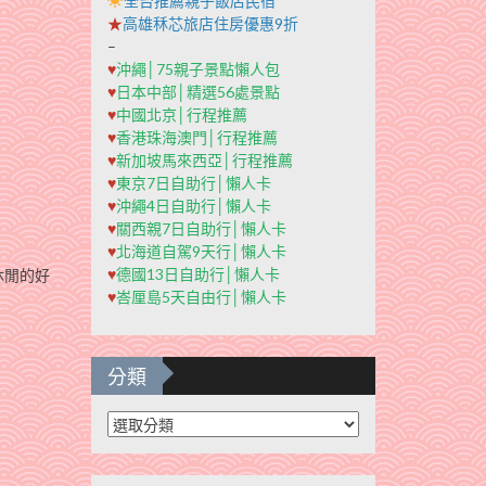
全台推薦親子飯店民宿
★
高雄秝芯旅店住房優惠9折
–
♥
沖繩│75親子景點懶人包
♥
日本中部│精選56處景點
♥
中國北京│行程推薦
♥
香港珠海澳門│行程推薦
♥
新加坡馬來西亞│行程推薦
♥
東京7日自助行│懶人卡
♥
沖繩4日自助行│懶人卡
♥
關西親7日自助行│懶人卡
♥
北海道自駕9天行│懶人卡
♥
德國13日自助行│懶人卡
休閒的好
♥
峇厘島5天自由行│懶人卡
分類
分
類