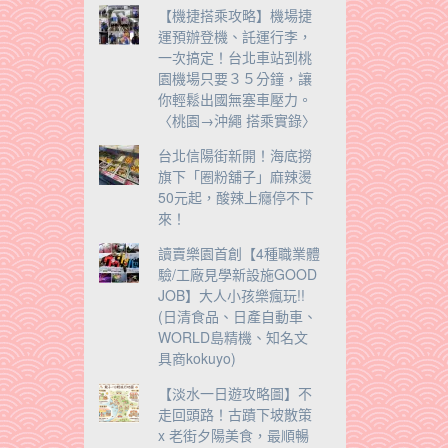
【機捷搭乘攻略】機場捷
運預辦登機、託運行李，
一次搞定！台北車站到桃
園機場只要３５分鐘，讓
你輕鬆出國無塞車壓力。
〈桃園→沖繩 搭乘實錄〉
台北信陽街新開！海底撈
旗下「圈粉舖子」麻辣燙
50元起，酸辣上癮停不下
來！
讀賣樂園首創【4種職業體
驗/工廠見學新設施GOOD
JOB】大人小孩樂瘋玩!!
(日清食品、日產自動車、
WORLD島精機、知名文
具商kokuyo)
【淡水一日遊攻略圖】不
走回頭路！古蹟下坡散策
x 老街夕陽美食，最順暢