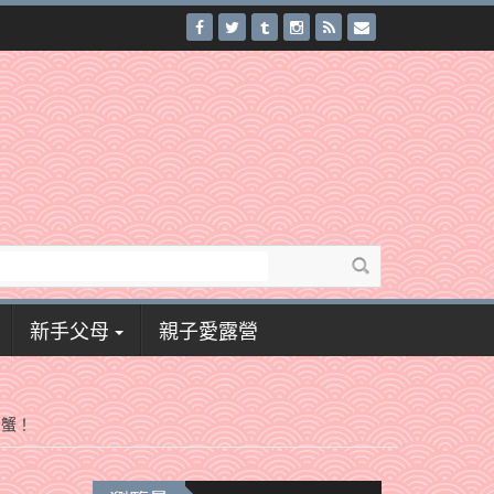
新手父母
親子愛露營
潮蟹！