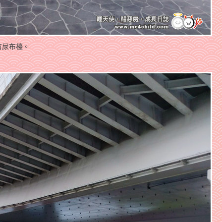
有尿布檯。