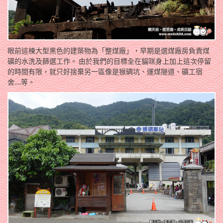
眼前這棟大型黑色的建築物為「整煤廠」，早期是選煤廠房負責煤
礦的水洗及篩選工作。 由於我們的目標全在貓咪身上加上這次停留
的時間有限，就只好捨棄另一區像是猴碉坑、運煤隧道、礦工宿
舍….等。