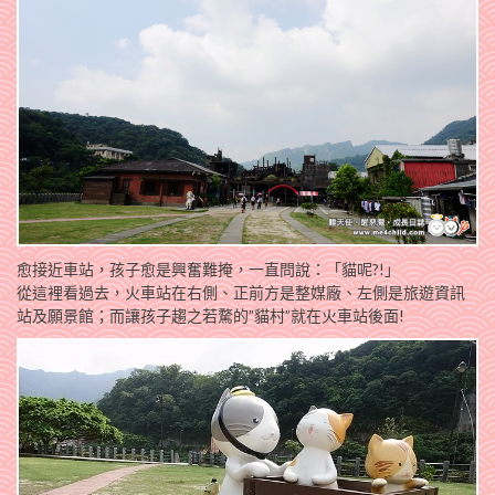
愈接近車站，孩子愈是興奮難掩，一直問說：「貓呢?!」
從這裡看過去，火車站在右側、正前方是整媒廠、左側是旅遊資訊
站及願景館；而讓孩子趨之若騖的”貓村”就在火車站後面!