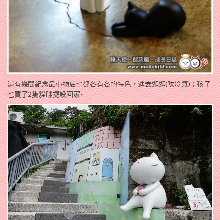
還有幾間紀念品小物店也都各有各的特色，進去逛逛
(吹冷氣)
；孩子
也買了2隻貓咪擺設回家~