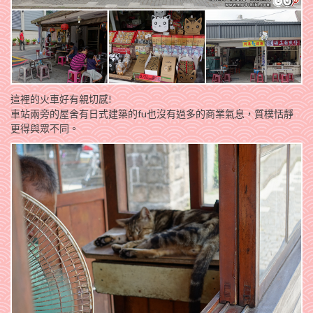
這裡的火車好有親切感!
車站兩旁的屋舍有日式建築的fu也沒有過多的商業氣息，質樸恬靜
更得與眾不同。