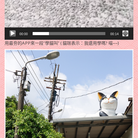
00:00
00:14
用最夯的APP來一段”學貓叫” ( 貓咪表示：我還用學嗎? 喵~~)