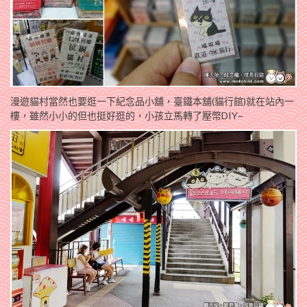
漫遊貓村當然也要逛一下紀念品小舖，臺鐵本舖(貓行館)就在站內一
樓，雖然小小的但也挺好逛的，小孩立馬轉了壓幣DIY~