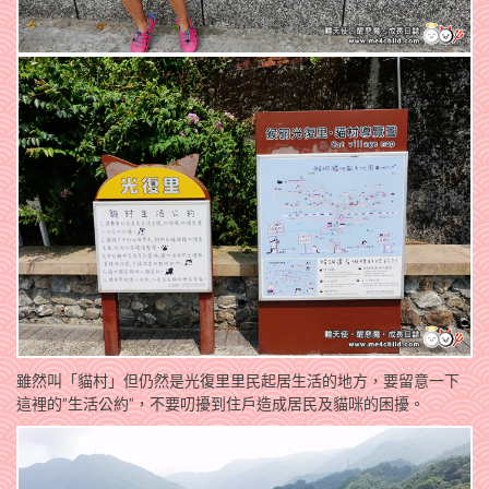
雖然叫「貓村」但仍然是光復里里民起居生活的地方，要留意一下
這裡的”生活公約”，不要叨擾到住戶造成居民及貓咪的困擾。