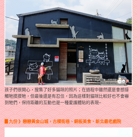
孩子們很開心，搜集了好多貓咪的照片；在過程中雖然還是會想接
觸牠摸摸牠，但最後還是有忍住，因為這樣對貓咪比較好也不會嚇
到牠們，保持距離的互動也是一種愛護體貼的表現~
▊九份 》戀戀黃金山城，古樸街巷、銅板美食、新北最老戲院