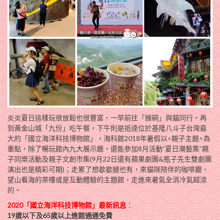
炎炎夏日這樣玩很放鬆也很豐富，一早前往「猴硐」與貓同行，再
到黃金山城「九份」吃午餐，下午則是抵達位於基隆八斗子台灣最
大的「國立海洋科技博物館」，海科館2018年暑假以<親子主題>為
重點，除了暢玩館內九大展示廳，還能參加8月活動”夏日潮藝集”親
子同樂活動及親子文創市集(9月22日還有蘋果劇團&瓶子先生雙劇團
演出也是精彩可期)；走累了想歇歇腿也有，來貓咪陪伴的咖啡廳、
望山看海的茶樓或是互動體驗的主題館，走進來暑氣全消冷氣超涼
的。
2020
「國立海洋科技博物館」
最新訊息
：
19歲以下及65歲以上進館通通免費