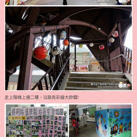
走上階梯上通二樓，沿路有彩繪大鈴鐺!