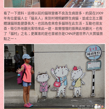
看了一下資料，這裡以前的貓咪營養不良及生病居多，約莫在2009
年有位愛貓人士「貓夫人」來到村裡照顧野生病貓，並成立志エ團
體讓貓咪能健康長大，也因為愈來愈多貓咪在此生活，互動也很友
善，吸引外地觀光客特來此一遊，故需慢慢的振興此地觀光，也有
了「貓村」之名；更厲害的是也曾被亦是CNN評選世界六大賞貓景
點之一。