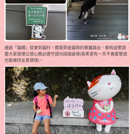
通過「貓橋」就會到貓村，橋兩旁是貓咪的專屬跳台，都有設警語
要大家發揮公德心務必遵守請勿踩踏破壞(真希望有一天不需要警語
也能維持友善環境)。