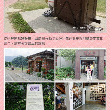
從這裡開始好好拍，四處都有貓咪公仔!! 像這個是與地點歷史文化
結合，貓推著煤礦車的貓咪。