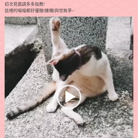
初次見面請多多指教!
這裡的喵喵都好優雅(慵懶)與世無爭~
視
訊
播
放
器