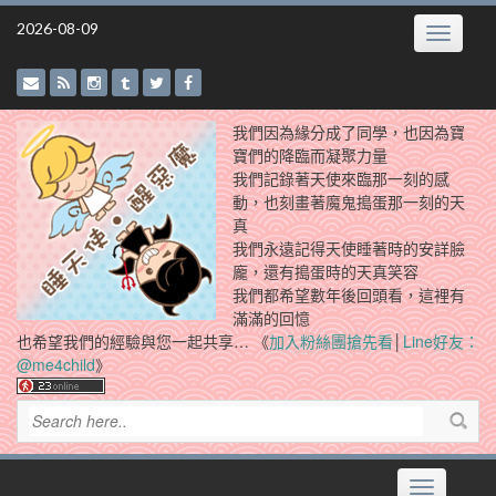
Skip
2026-08-09
Toggle
to
navigatio
content
我們因為緣分成了同學，也因為寶
寶們的降臨而凝聚力量
我們記錄著天使來臨那一刻的感
動，也刻畫著魔鬼搗蛋那一刻的天
真
我們永遠記得天使睡著時的安詳臉
龐，還有搗蛋時的天真笑容
我們都希望數年後回頭看，這裡有
滿滿的回憶
也希望我們的經驗與您一起共享… 《
加入粉絲團搶先看
│
Line好友：
@me4child
》
Toggle