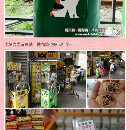
小站處處有風情，連郵筒也好卡哇伊~