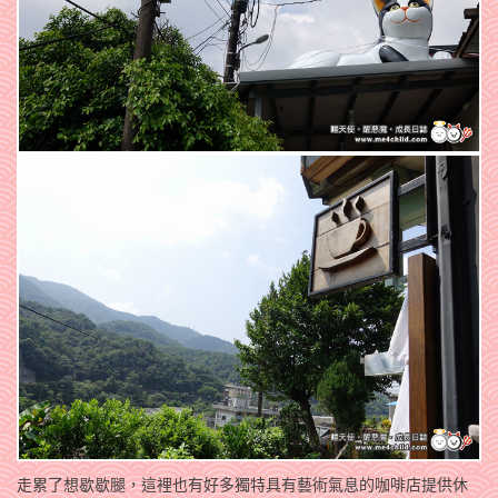
走累了想歇歇腿，這裡也有好多獨特具有藝術氣息的咖啡店提供休