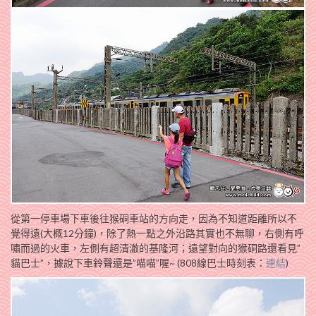
從第一停車場下車後往猴硐車站的方向走，因為不知道距離所以不
覺得遠(大概12分鐘)，除了熱一點之外沿路其實也不無聊，右側有呼
嘯而過的火車，左側有超清澈的基隆河；遠望對向的猴硐路還看見”
貓巴士”，據說下車鈴聲還是”喵喵”喔~ (808線巴士時刻表：
連結
)