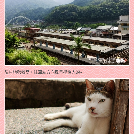
貓村地勢較高，往車站方向風景挺怡人的~