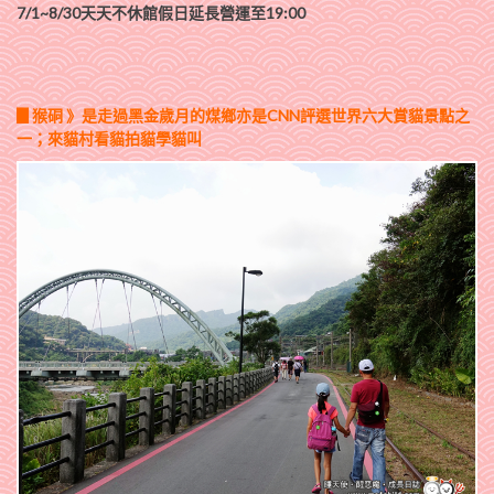
7/1~8/30
天天不休館假日延長營運至19:00
▊猴硐 》是走過黑金歲月的煤鄉亦是CNN評選世界六大賞貓景點之
一；來貓村看貓拍貓學貓叫