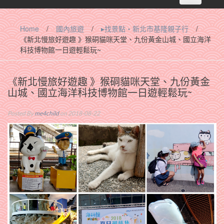
navigation
Home
/
國內旅遊
/
▸找景點‧新北市基隆親子行
/
《新北慢旅好遊趣 》猴硐貓咪天堂、九份黃金山城、國立海洋
科技博物館一日遊輕鬆玩~
《新北慢旅好遊趣 》猴硐貓咪天堂、九份黃金
山城、國立海洋科技博物館一日遊輕鬆玩~
Posted By
me4child
on 2018-08-22