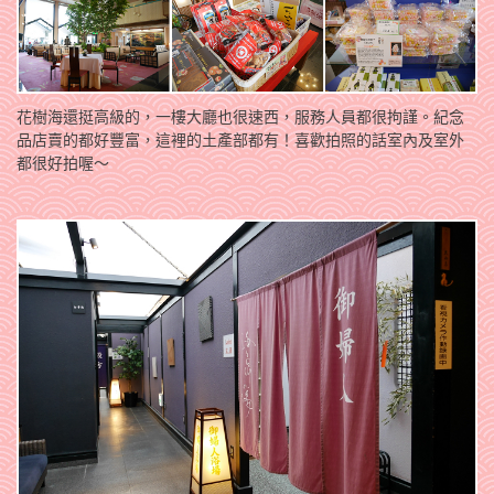
花樹海還挺高級的，一樓大廳也很速西，服務人員都很拘謹。紀念
品店賣的都好豐富，這裡的土產部都有！喜歡拍照的話室內及室外
都很好拍喔～