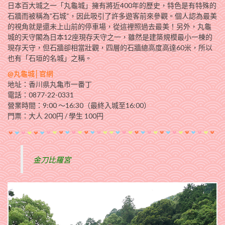
日本百大城之一「丸龜城」擁有將近400年的歷史，特色是有特殊的
石牆而被稱為”石城“，因此吸引了許多遊客前來參觀。個人認為最美
的視角就是還未上山前的停車場，從這裡照過去最美！另外，丸龜
城的天守閣為日本12座現存天守之一，雖然是建築規模最小一棟的
現存天守，但石牆卻相當壯觀，四層的石牆總高度高達60米，所以
也有「石垣的名城」之稱。
@丸龜城│
官網
地址：香川県丸亀市一番丁
電話：0877-22-0331
營業時間：9:00 ～16:30（最終入城至16:00）
門票：大人 200円 / 學生 100円
金刀比羅宮