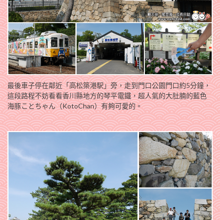
最後車子停在鄰近「高松築港駅」旁，走到門口公園門口約5分鐘，
這段路程不妨看看香川縣地方的琴平電鐵，超人氣的大肚腩的藍色
海豚ことちゃん（KotoChan）有夠可愛的。