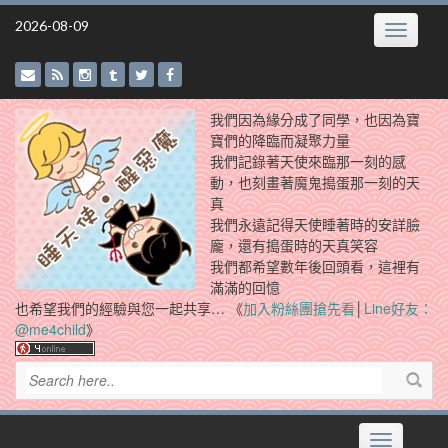
Skip
2026-08-09
Toggle
to
navigatio
content
我們因為緣分成了同學，也因為寶
寶們的降臨而凝聚力量
我們記錄著天使來臨那一刻的感
動，也刻畫著魔鬼搗蛋那一刻的天
真
我們永遠記得天使睡著時的安詳臉
龐，還有搗蛋時的天真笑容
我們都希望數年後回頭看，這裡有
滿滿的回憶
也希望我們的經驗與您一起共享… 《
加入粉絲團搶先看
│
Line好友：
@me4child
》
Toggle