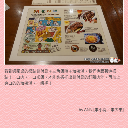
看到週圍桌的都點骨付鳥＋三角飯糰＋海帶湯，我們也跟著這樣
點！一口肉，一口米飯，才能夠襯托出骨付鳥的鮮甜肉汁，再加上
爽口的的海帶湯，一級棒！
by ANN [李小開／李少東]