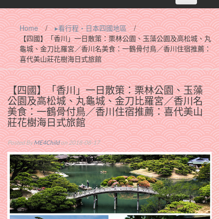
navigation
Home
/
▸看行程‧日本四國地區
/
【四國】「香川」一日散策：栗林公園、玉藻公園及高松城、丸
龜城、金刀比羅宮／香川名美食：一鶴骨付鳥／香川住宿推薦：
喜代美山莊花樹海日式旅館
【四國】「香川」一日散策：栗林公園、玉藻
公園及高松城、丸龜城、金刀比羅宮／香川名
美食：一鶴骨付鳥／香川住宿推薦：喜代美山
莊花樹海日式旅館
Posted By
ME4Child
on 2018-08-17