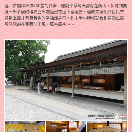
這四位加起來快300歲的長輩，聽說平常每天都有在爬山，但聽到要
爬一千多層的樓梯立馬婉拒想在山下看風景。但我先跟他們說只有
爬到上面才有賣黃色的幸福護身符，約末半小時候就看到這四位屁
股翹翹的在我面前出現，厲害厲害～～