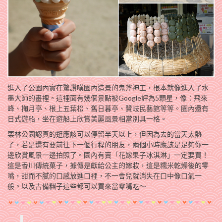
進入了公園內實在驚讚嘆園內造景的鬼斧神工，根本就像進入了水
墨大師的畫裡。這裡面有幾個景點被Google評為5顆星，像：飛來
峰、掬月亭、根上五葉松、舊日暮亭、贊岐民藝館等等。園內還有
日式遊船，坐在遊船上欣賞美麗風景相當別具一格。
栗林公園認真的逛應該可以停留半天以上，但因為去的當天太熱
了，若是還有要前往下一個行程的朋友，兩個小時應該是足夠你一
邊欣賞風景一邊拍照了。園內有賣「花嫁果子冰淇淋」一定要買！
這是香川傳統菓子，據傳是獻給公主的嫁妝，這是糯米乾燥後的零
嘴，甜而不膩的口感放進口裡，不一會兒就消失在口中像口氣一
般。以及吉備糰子這些都可以買來當零嘴吃～