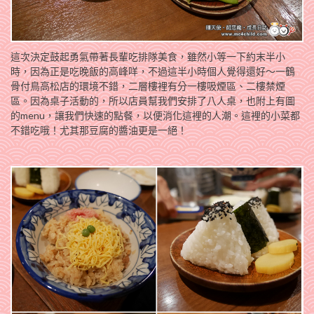
這次決定鼓起勇氣帶著長輩吃排隊美食，雖然小等一下約末半小
時，因為正是吃晚飯的高峰咩，不過這半小時個人覺得還好～一鶴
骨付鳥高松店的環境不錯，二層樓裡有分一樓吸煙區、二樓禁煙
區。因為桌子活動的，所以店員幫我們安排了八人桌，也附上有圖
的menu，讓我們快速的點餐，以便消化這裡的人潮。這裡的小菜都
不錯吃哦！尤其那豆腐的醬油更是一絕！