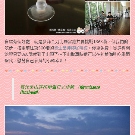
自駕有個好處！就是參拜金刀比羅宮總共要挑戰1368階，但我們偷
吃步，搭車前往第500階的
資生堂神椿咖啡館
，停車免費！從這裡開
始爬只要868階就到了山頂了～下山取車時還可以在神椿咖啡吃季節
聖代，慰勞自己參拜的小確幸呢！
喜代美山莊花樹海日式旅館 （Kiyomisanso
Hanajyukai）