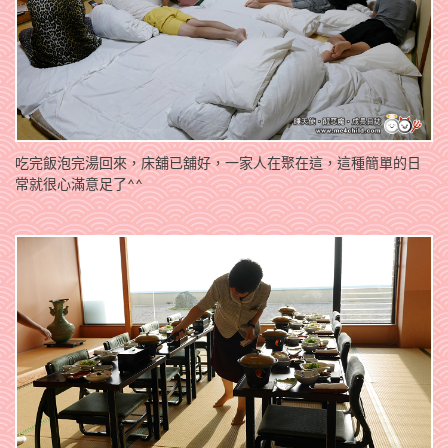
吃完飯泡完湯回來，床舖已舖好，一家人在聚在這，這種簡單的日
常就很心滿意足了^^