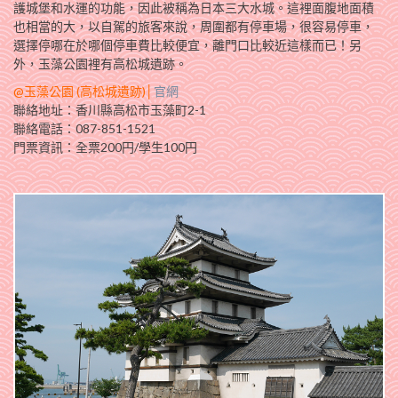
護城堡和水運的功能，因此被稱為日本三大水城。這裡面腹地面積
也相當的大，以自駕的旅客來說，周圍都有停車場，很容易停車，
選擇停哪在於哪個停車費比較便宜，離門口比較近這樣而已！另
外，玉藻公園裡有高松城遺跡。
@玉藻公園 (高松城遺跡)│
官網
聯絡地址：香川縣高松市玉藻町2-1
聯絡電話：087-851-1521
門票資訊：全票200円/學生100円