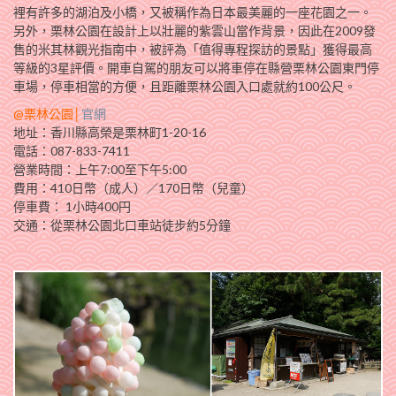
裡有許多的湖泊及小橋，又被稱作為日本最美麗的一座花園之一。
另外，栗林公園在設計上以壯麗的紫雲山當作背景，因此在2009發
售的米其林觀光指南中，被評為「值得專程探訪的景點」獲得最高
等級的3星評價。開車自駕的朋友可以將車停在縣營栗林公園東門停
車場，停車相當的方便，且距離栗林公園入口處就約100公尺。
@栗林公園│
官網
地址：香川縣高榮是栗林町1-20-16
電話：087-833-7411
營業時間：上午7:00至下午5:00
費用：410日幣（成人）／170日幣（兒童）
停車費： 1小時400円
交通：從栗林公園北口車站徒步約5分鐘