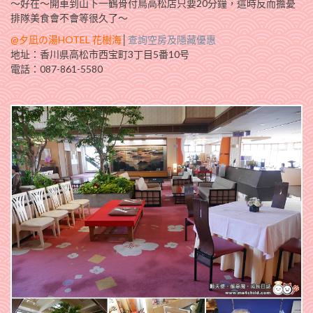
～好在～開車到山下一鶴骨付鳥高松店只要20分鐘，這時反而擔憂
排隊美食會不會等很久了～
@夕凪の湯HOTEL 花樹海
│
查詢空房及隱藏優惠
地址：香川県高松市西宝町3丁目5番10号
電話：087-861-5580