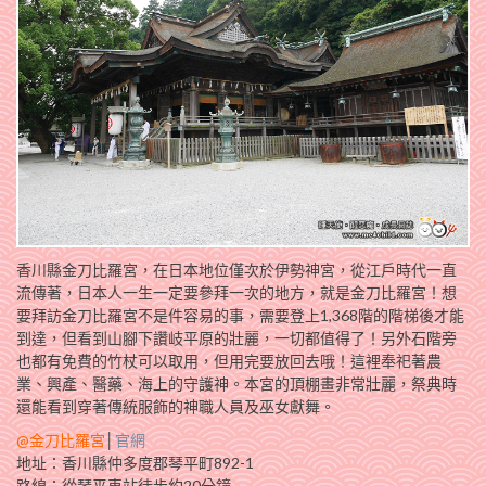
香川縣金刀比羅宮，在日本地位僅次於伊勢神宮，從江戶時代一直
流傳著，日本人一生一定要參拜一次的地方，就是金刀比羅宮！想
要拜訪金刀比羅宮不是件容易的事，需要登上1,368階的階梯後才能
到達，但看到山腳下讚岐平原的壯麗，一切都值得了！另外石階旁
也都有免費的竹杖可以取用，但用完要放回去哦！這裡奉祀著農
業、興產、醫藥、海上的守護神。本宮的頂棚畫非常壯麗，祭典時
還能看到穿著傳統服飾的神職人員及巫女獻舞。
@金刀比羅宮
│
官網
地址：香川縣仲多度郡琴平町892-1
路線：從琴平車站徒步約20分鐘