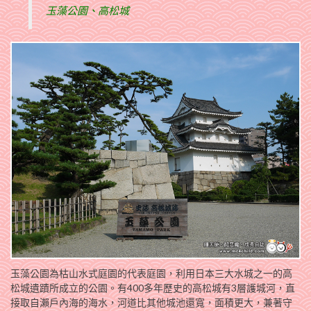
玉藻公園、高松城
玉藻公園為枯山水式庭園的代表庭園，利用日本三大水城之一的高
松城遺蹟所成立的公園。有400多年歷史的高松城有3層護城河，直
接取自瀨戶內海的海水，河道比其他城池還寬，面積更大，兼著守