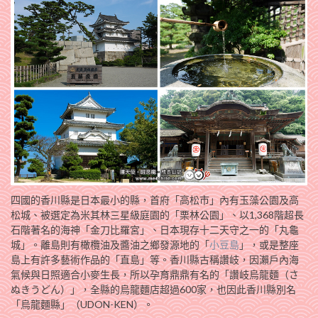
四國的香川縣是日本最小的縣，首府「高松市」內有玉藻公園及高
松城、被選定為米其林三星級庭園的「栗林公園」、以1,368階超長
石階著名的海神「金刀比羅宮」、日本現存十二天守之一的「丸龜
城」。離島則有橄欖油及醬油之鄉發源地的「
小豆島
」，或是整座
島上有許多藝術作品的「直島」等。香川縣古稱讚岐，因瀨戶內海
氣候與日照適合小麥生長，所以孕育鼎鼎有名的「讚岐烏龍麵（さ
ぬきうどん）」，全縣的烏龍麵店超過600家，也因此香川縣別名
「烏龍麵縣」（UDON-KEN）。