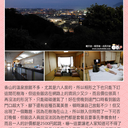
香山的溫泉旅館不多，尤其是六人房的，所以相形之下也只能下訂
這間花樹海，但這些飯店在網路上的資訊少又少，而且價位很高！
再沒法的形況下，只能碰碰運氣了！好在傍晚到達門口時看到飯店
門口超大下，腳下還有這種百萬美景，頓時讓自己放鬆不少！但又
出現了一個難題，因為花樹海在山上，所以辦入住時問了一下可否
訂晚餐，但飯店人員說沒法因為他們都是套餐且要事先準備食材，
而且一人的計價都是2500円起跳，嚇～這要讓老人家知道可不得了