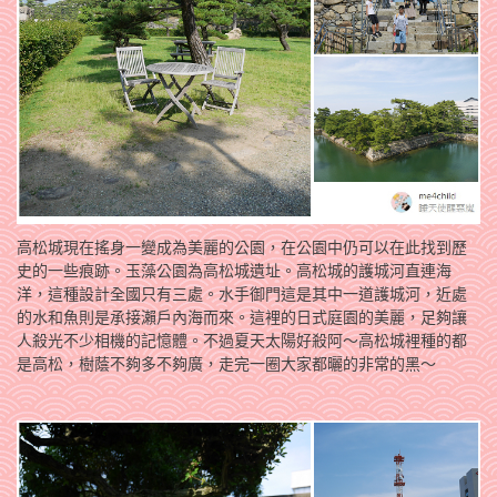
高松城現在搖身一變成為美麗的公園，在公園中仍可以在此找到歷
史的一些痕跡。玉藻公園為高松城遺址。高松城的護城河直連海
洋，這種設計全國只有三處。水手御門這是其中一道護城河，近處
的水和魚則是承接瀨戶內海而來。這裡的日式庭園的美麗，足夠讓
人殺光不少相機的記憶體。不過夏天太陽好殺阿～高松城裡種的都
是高松，樹蔭不夠多不夠廣，走完一圈大家都曬的非常的黑～