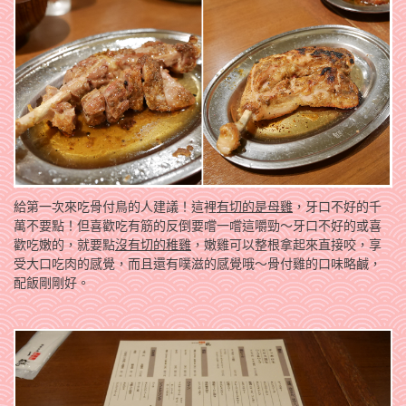
給第一次來吃骨付鳥的人建議！這裡
有切的是母雞
，牙口不好的千
萬不要點！但喜歡吃有筋的反倒要嚐一嚐這嚼勁～牙口不好的或喜
歡吃嫩的，就要點
沒有切的稚雞
，嫩雞可以整根拿起來直接咬，享
受大口吃肉的感覺，而且還有噗滋的感覺哦～骨付雞的口味略鹹，
配飯剛剛好。