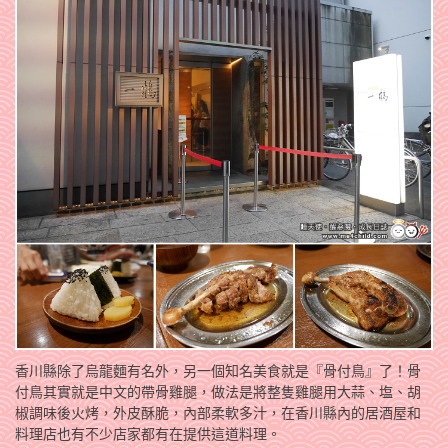
香川縣除了烏龍麵有名外，另一個知名美食就是『骨付鳥』了！骨
付鳥其實就是中文的帶骨雞腿，做法是將整隻雞腿用大蒜、塩、胡
椒調味後火烤，外皮酥脆，內部柔軟多汁，在香川縣內的居酒屋和
料理店也有不少店家都有在提供這道料理。