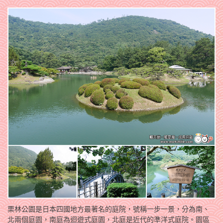
栗林公園是日本四國地方最著名的庭院，號稱一步一景，分為南、
北兩個庭園，南庭為迴遊式庭園，北庭是近代的準洋式庭院。園區