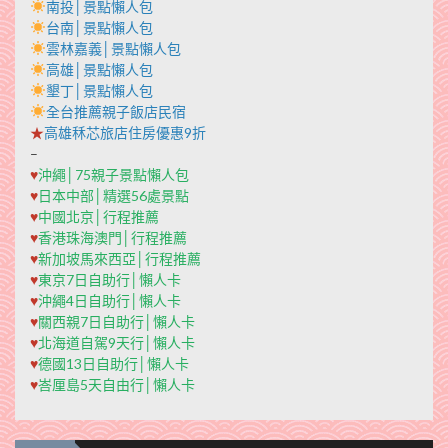
南投│景點懶人包
台南│景點懶人包
雲林嘉義│景點懶人包
高雄│景點懶人包
墾丁│景點懶人包
全台推薦親子飯店民宿
★
高雄秝芯旅店住房優惠9折
–
♥
沖繩│75親子景點懶人包
♥
日本中部│精選56處景點
♥
中國北京│行程推薦
♥
香港珠海澳門│行程推薦
♥
新加坡馬來西亞│行程推薦
♥
東京7日自助行│懶人卡
♥
沖繩4日自助行│懶人卡
♥
關西親7日自助行│懶人卡
♥
北海道自駕9天行│懶人卡
♥
德國13日自助行│懶人卡
♥
峇厘島5天自由行│懶人卡