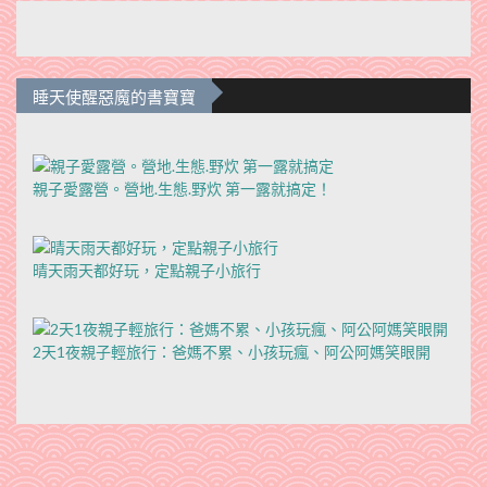
睡天使醒惡魔的書寶寶
親子愛露營。營地.生態.野炊 第一露就搞定！
晴天雨天都好玩，定點親子小旅行
2天1夜親子輕旅行：爸媽不累、小孩玩瘋、阿公阿媽笑眼開