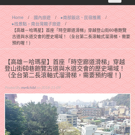
navigation
Home
/
國內旅遊
/
▸南部飯店、民宿推薦
/
▸找景點‧南台灣親子旅遊
/
【高雄－哈瑪星】首座「時空廊道滑梯」穿越登山街60巷飽覽
古道與水道交會的歷史場域！（全台第二長滾軸式溜滑梯，需要
預約喔！)
【高雄－哈瑪星】首座「時空廊道滑梯」穿越
登山街60巷飽覽古道與水道交會的歷史場域！
（全台第二長滾軸式溜滑梯，需要預約喔！)
Posted By
me4child
on 2018-11-09