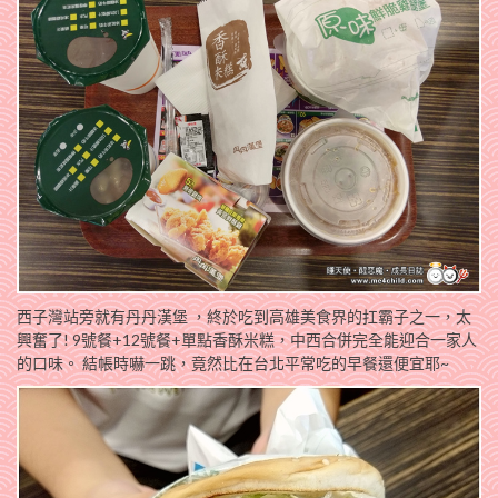
西子灣站旁就有丹丹漢堡 ，終於吃到高雄美食界的扛霸子之一，太
興奮了! 9號餐+12號餐+單點香酥米糕，中西合併完全能迎合一家人
的口味。 結帳時嚇一跳，竟然比在台北平常吃的早餐還便宜耶~