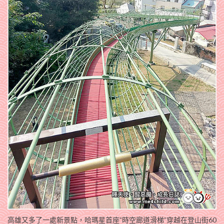
高雄又多了一處新景點，哈瑪星首座”時空廊道滑梯”穿越在登山街60