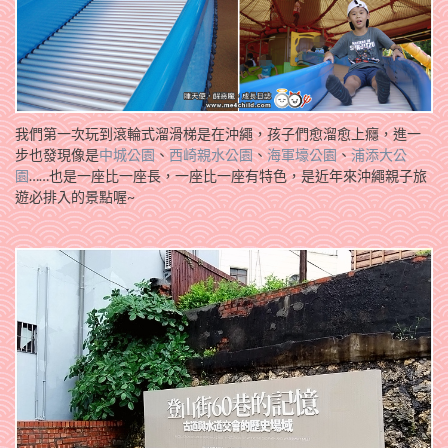
我們第一次玩到滾輪式溜滑梯是在沖繩，孩子們愈溜愈上癮，進一
步也發現像是
中城公園
、
西崎親水公園
、
海軍壕公園
、
浦添大公
園
……也是一座比一座長，一座比一座有特色，是近年來沖繩親子旅
遊必排入的景點喔~