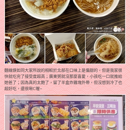
麵線焿如同大家所說的相較於北部在口味上是偏甜的，但是我家很
快就吃完了接受度超高；廣東粥就沒那麼喜愛，小孩吃一口就推給
她爸了；因為真的太飽了，留了半盒炸雞塊外帶，但沒想到冷了也
超好吃，還很啾C喔~