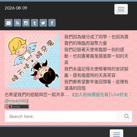
Skip
2026-08-09
Toggle
to
navigatio
content
我們因為緣分成了同學，也因為寶
寶們的降臨而凝聚力量
我們記錄著天使來臨那一刻的感
動，也刻畫著魔鬼搗蛋那一刻的天
真
我們永遠記得天使睡著時的安詳臉
龐，還有搗蛋時的天真笑容
我們都希望數年後回頭看，這裡有
滿滿的回憶
也希望我們的經驗與您一起共享… 《
加入粉絲團搶先看
│
Line好友：
@me4child
》
Toggle