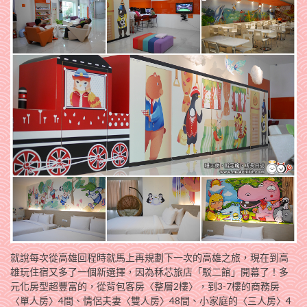
就說每次從高雄回程時就馬上再規劃下一次的高雄之旅，現在到高
雄玩住宿又多了一個新選擇，因為秝芯旅店「駁二館」開幕了！多
元化房型超豐富的，從背包客房〈整層2樓〉，到3-7樓的商務房
〈單人房〉4間、情侶夫妻〈雙人房〉48間、小家庭的〈三人房〉4