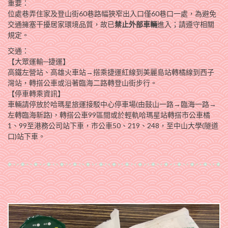
重要：
位處巷弄住家及登山街60巷路幅狹窄出入口僅60巷口一處，為避免
交通擁塞干擾居家環境品質，故已
禁止外部車輛
進入；請遵守相關
規定。
交通：
【大眾運輸─捷運】
高鐵左營站、高雄火車站→搭乘捷運紅線到美麗島站轉橘線到西子
灣站，轉搭公車或沿著臨海二路轉登山街步行。
【停車轉乘資訊】
車輛請停放於哈瑪星旅運接駁中心停車場(由鼓山一路→臨海一路→
左轉臨海新路)，轉搭公車99區間或於輕軌哈瑪星站轉搭市公車橘
1、99至港務公司站下車，市公車50、219、248，至中山大學(隧道
口)站下車。