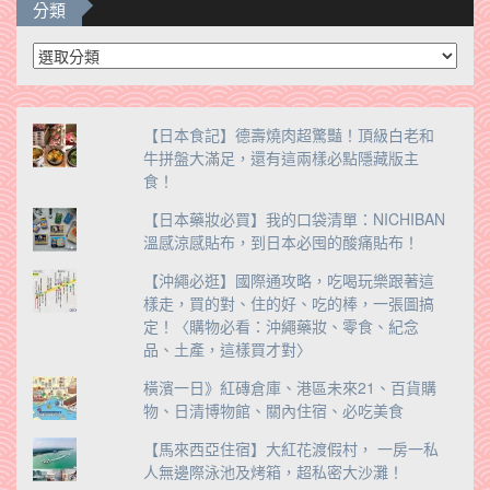
分類
分
類
【日本食記】德壽燒肉超驚豔！頂級白老和
牛拼盤大滿足，還有這兩樣必點隱藏版主
食！
【日本藥妝必買】我的口袋清單：NICHIBAN
溫感涼感貼布，到日本必囤的酸痛貼布！
【沖繩必逛】國際通攻略，吃喝玩樂跟著這
樣走，買的對、住的好、吃的棒，一張圖搞
定！〈購物必看：沖繩藥妝、零食、紀念
品、土產，這樣買才對〉
橫濱一日》紅磚倉庫、港區未來21、百貨購
物、日清博物館、關內住宿、必吃美食
【馬來西亞住宿】大紅花渡假村， 一房一私
人無邊際泳池及烤箱，超私密大沙灘！