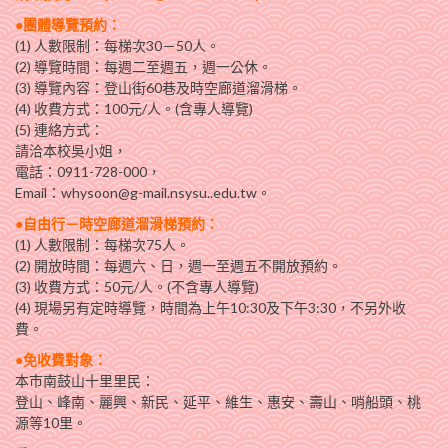
●
團體導覽預約：
(1) 人數限制：每梯次30－50人。
(2) 導覽時間：每週二至週五，週一公休。
(3) 導覽內容：登山街60巷及時空廊道溜滑梯。
(4) 收費方式：100元/人。(含專人導覽)
(5) 連絡方式：
請洽本校吳小姐，
電話：0911-728-000，
Email：whysoon@g-mail.nsysu..edu.tw。
●
自由行－時空廊道溜滑梯預約：
(1) 人數限制：每梯次75人。
(2) 開放時間：每週六、日，週一至週五不開放預約。
(3) 收費方式：50元/人。(不含專人導覽)
(4) 現場另有定時導覽，時間為上午10:30及下午3:30，不另外收
費。
●
免收費對象：
本市南鼓山十里里民：
登山、峰南、麗興、新民、延平、維生、惠安、壽山、哨船頭、桃
源等10里。