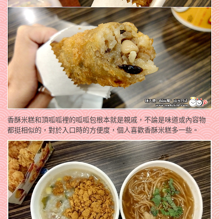
香酥米糕和頂呱呱裡的呱呱包根本就是親戚，不論是味道或內容物
都挺相似的，對於入口時的方便度，個人喜歡香酥米糕多一些。