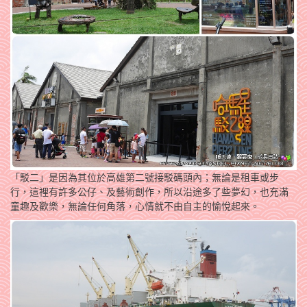
「駁二」是因為其位於高雄第二號接駁碼頭內；無論是租車或步
行，這裡有許多公仔、及藝術創作，所以沿途多了些夢幻，也充滿
童趣及歡樂，無論任何角落，心情就不由自主的愉悅起來。