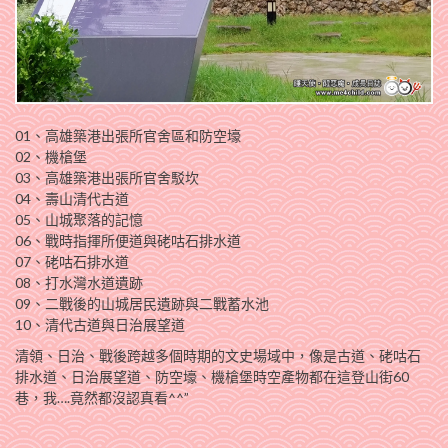
01、高雄築港出張所官舍區和防空壕
02、機槍堡
03、高雄築港出張所官舍駁坎
04、壽山清代古道
05、山城聚落的記憶
06、戰時指揮所便道與硓咕石排水道
07、硓咕石排水道
08、打水灣水道遺跡
09、二戰後的山城居民遺跡與二戰蓄水池
10、清代古道與日治展望道
清領、日治、戰後跨越多個時期的文史場域中，像是古道、硓咕石
排水道、日治展望道、防空壕、機槍堡時空產物都在這登山街60
巷，我….竟然都沒認真看^^”