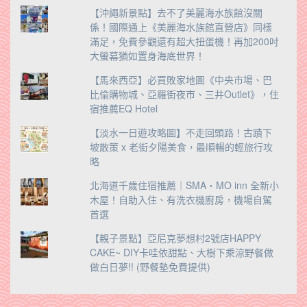
【沖繩新景點】去不了美麗海水族館沒關
係！國際通上《美麗海水族館直營店》同樣
滿足，免費參觀還有超大扭蛋機！再加200吋
大螢幕猶如置身海底世界！
【馬來西亞】必買敗家地圖《中央市場、巴
比倫購物城、亞羅街夜市、三井Outlet》，住
宿推薦EQ Hotel
【淡水一日遊攻略圖】不走回頭路！古蹟下
坡散策 x 老街夕陽美食，最順暢的輕旅行攻
略
北海道千歲住宿推薦｜SMA・MO inn 全新小
木屋！自助入住、有洗衣機廚房，機場自駕
首選
【親子景點】亞尼克夢想村2號店HAPPY
CAKE~ DIY卡哇依甜點、大樹下乘涼野餐做
做白日夢!! (野餐墊免費提供)