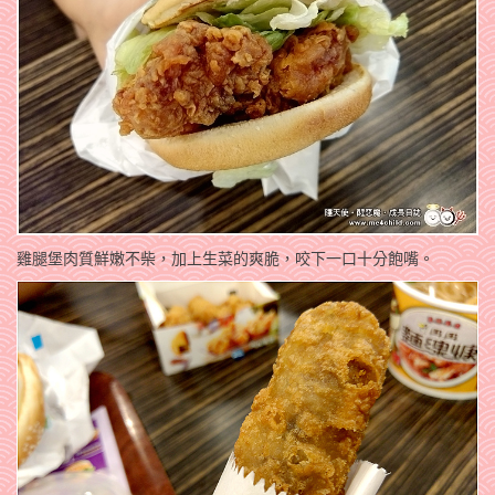
雞腿堡肉質鮮嫩不柴，加上生菜的爽脆，咬下一口十分飽嘴。