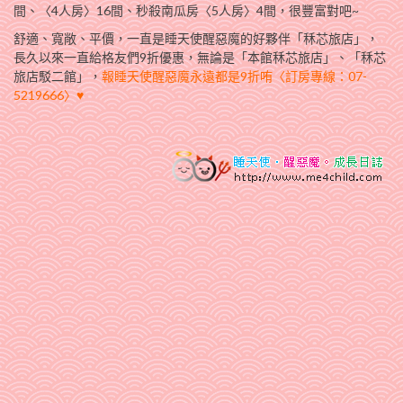
間、〈4人房〉16間、秒殺南瓜房〈5人房〉4間，很豐富對吧~
舒適、寬敞、平價，一直是睡天使醒惡魔的好夥伴「秝芯旅店」，
長久以來一直給格友們9折優惠，無論是「本館秝芯旅店」、「秝芯
旅店駁二館」，
報睡天使醒惡魔永遠都是9折哊〈訂房專線：07-
5219666〉♥