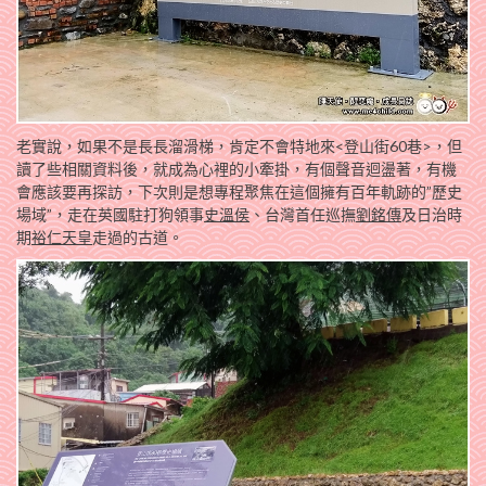
老實說，如果不是長長溜滑梯，肯定不會特地來<登山街60巷>，但
讀了些相關資料後，就成為心裡的小牽掛，有個聲音迴盪著，有機
會應該要再探訪，下次則是想專程聚焦在這個擁有百年軌跡的”歷史
場域”，走在英國駐打狗領事
史溫侯
、台灣首任巡撫
劉銘傳
及日治時
期
裕仁天皇
走過的古道。