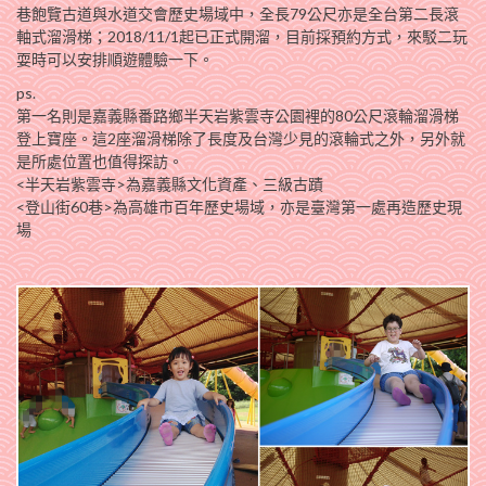
巷飽覽古道與水道交會歷史場域中，全長79公尺亦是全台第二長滾
軸式溜滑梯；2018/11/1起已正式開溜，目前採預約方式，來駁二玩
耍時可以安排順遊體驗一下。
ps.
第一名則是嘉義縣番路鄉半天岩紫雲寺公園裡的80公尺滾輪溜滑梯
登上寶座。這2座溜滑梯除了長度及台灣少見的滾輪式之外，另外就
是所處位置也值得探訪。
<半天岩紫雲寺>為嘉義縣文化資產、三級古蹟
<登山街60巷>為高雄市百年歷史場域，亦是臺灣第一處再造歷史現
場