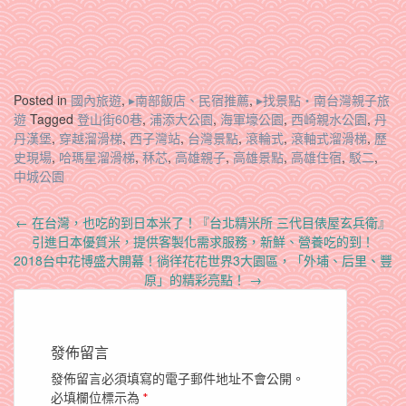
Posted in
國內旅遊
,
▸南部飯店、民宿推薦
,
▸找景點‧南台灣親子旅
遊
Tagged
登山街60巷
,
浦添大公園
,
海軍壕公園
,
西崎親水公園
,
丹
丹漢堡
,
穿越溜滑梯
,
西子灣站
,
台灣景點
,
滾輪式
,
滾軸式溜滑梯
,
歷
史現場
,
哈瑪星溜滑梯
,
秝芯
,
高雄親子
,
高雄景點
,
高雄住宿
,
駁二
,
中城公園
Post
←
在台灣，也吃的到日本米了！『台北精米所 三代目俵屋玄兵衛』
navigation
引進日本優質米，提供客製化需求服務，新鮮、營養吃的到！
2018台中花博盛大開幕！徜徉花花世界3大園區，「外埔、后里、豐
原」的精彩亮點！
→
發佈留言
發佈留言必須填寫的電子郵件地址不會公開。
必填欄位標示為
*