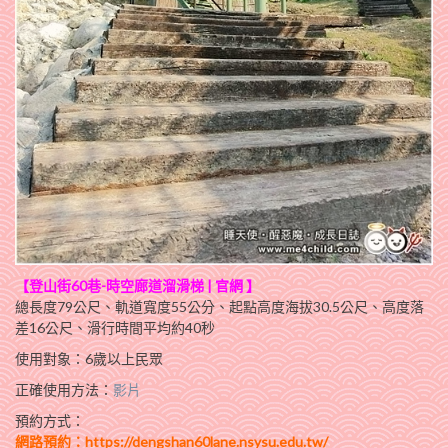
【登山街60巷-時空廊道溜滑梯 |
官網
】
總長度79公尺、軌道寬度55公分、起點高度海拔30.5公尺、高度落
差16公尺、滑行時間平均約40秒
使用對象：6歲以上民眾
正確使用方法：
影片
預約方式：
網路預約：
https://dengshan60lane.nsysu.edu.tw/