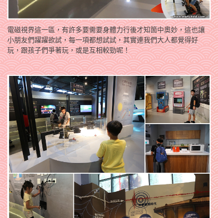
電磁視界這一區，有許多要需要身體力行後才知箇中奧妙，這也讓
小朋友們躍躍欲試，每一項都想試試，其實連我們大人都覺得好
玩，跟孩子們爭著玩，或是互相較勁呢！