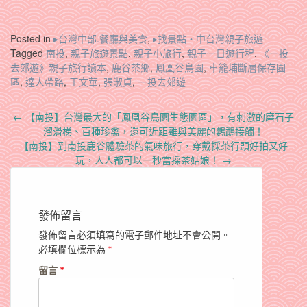
Posted in
▸台灣中部.餐廳與美食
,
▸找景點‧中台灣親子旅遊
Tagged
南投
,
親子旅遊景點
,
親子小旅行
,
親子一日遊行程
,
《一投
去郊遊》親子旅行讀本
,
鹿谷茶鄉
,
鳳凰谷鳥園
,
車籠埔斷層保存園
區
,
達人帶路
,
王文華
,
張淑貞
,
一投去郊遊
Post
←
【南投】台灣最大的「鳳凰谷鳥園生態園區」，有刺激的磨石子
navigation
溜滑梯、百種珍禽，還可近距離與美麗的鸚鵡接觸！
【南投】到南投鹿谷體驗茶的氣味旅行，穿戴採茶行頭好拍又好
玩，人人都可以一秒當採茶姑娘！
→
發佈留言
發佈留言必須填寫的電子郵件地址不會公開。
必填欄位標示為
*
留言
*