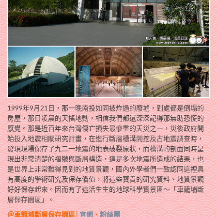
1999年9月21日，那一晚南投如同被炸過的廢墟，到處都是倒塌的
房屋，那日凌晨的天搖地動，相信我們都還深深記得那無助恐慌的
感覺。那是近百年來台灣傷亡損失最慘重的天災之一，災後政府開
始投入地震相關研究計畫，在進行斷層槽溝開挖及古地震調查時，
發現現場保存了九二一地震的地表破裂原狀，而槽溝的剖面同時呈
現出非常清楚的褶皺與斷層構造，這是多次地震所造成的結果，也
是世界上非常難得見到的地質景觀，國內外學者們一致認同這裡具
有高度的學術研究及保存價值，將這些寶貴的研究資料、地質景觀
好好保存起來。因而有了這活生生的地球科學實景區～「車籠埔斷
層保存園區」。
＠車籠埔斷層保存園區│
官網
、
粉絲團