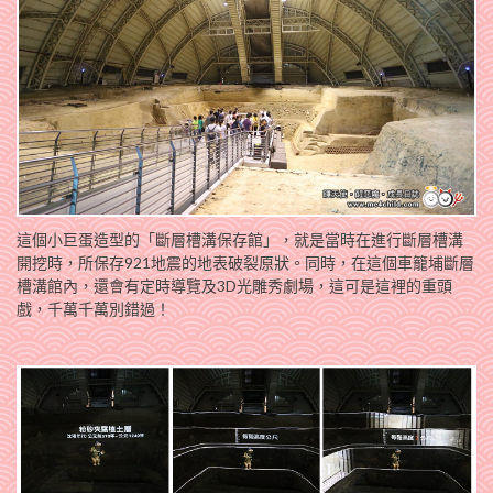
這個小巨蛋造型的「斷層槽溝保存館」，就是當時在進行斷層槽溝
開挖時，所保存921地震的地表破裂原狀。同時，在這個車籠埔斷層
槽溝館內，還會有定時導覽及3D光雕秀劇場，這可是這裡的重頭
戲，千萬千萬別錯過！