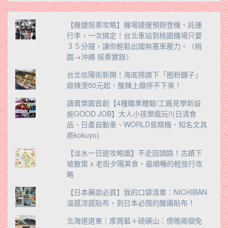
【機捷搭乘攻略】機場捷運預辦登機、託運
行李，一次搞定！台北車站到桃園機場只要
３５分鐘，讓你輕鬆出國無塞車壓力。〈桃
園→沖繩 搭乘實錄〉
台北信陽街新開！海底撈旗下「圈粉舖子」
麻辣燙50元起，酸辣上癮停不下來！
讀賣樂園首創【4種職業體驗/工廠見學新設
施GOOD JOB】大人小孩樂瘋玩!!(日清食
品、日產自動車、WORLD島精機、知名文具
商kokuyo)
【淡水一日遊攻略圖】不走回頭路！古蹟下
坡散策 x 老街夕陽美食，最順暢的輕旅行攻
略
【日本藥妝必買】我的口袋清單：NICHIBAN
溫感涼感貼布，到日本必囤的酸痛貼布！
北海道道東｜摩周藍＋硫磺山：傍晚兩個免