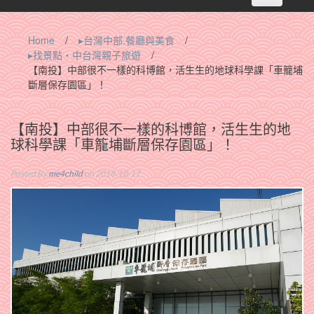
navigation
Home
/
▸台灣中部.餐廳與美食
/
▸找景點‧中台灣親子旅遊
/
【南投】中部很不一樣的科博館，活生生的地球科學課「車籠埔
斷層保存園區」！
【南投】中部很不一樣的科博館，活生生的地
球科學課「車籠埔斷層保存園區」！
Posted By
me4child
on 2018-10-17