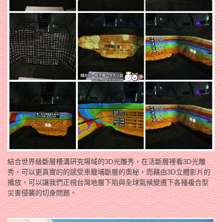
結合世界級斷層槽溝研究場域的3D光雕秀，在活斷層裡看3D光雕
秀，可以更真實的的感受車籠埔斷層的奧秘，而藉由3D立體影片的
播放，可以讓我們正視台灣地層下陷與全球氣候變遷下各種複合型
災害侵襲的切身問題。