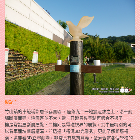
後記：
竹山鎮的車籠埔斷層保存園區 ，座落九二一地震遺跡之上，沿車籠
埔斷層而建，這園區並不大，當一日遊最後景點再適合不過了，一
樓是常設展斷層展覽，二樓則是電磁視界的展覽，其中最特別的可
以看車籠埔斷層槽溝，並透過「槽溝3D光雕秀」更能了解斷層槽
溝，還能看3D立體劇場，非常具有教育意義，蠻適合當各個學校的