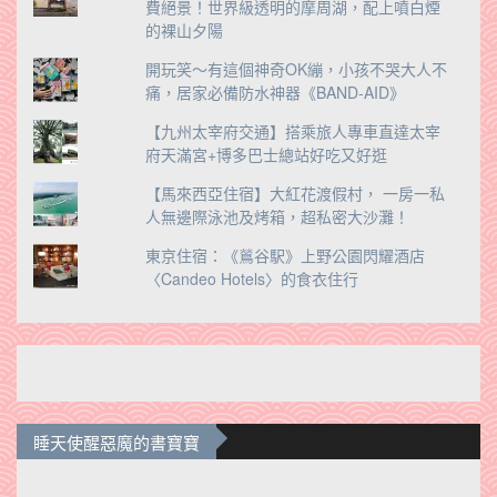
費絕景！世界級透明的摩周湖，配上噴白煙
的裸山夕陽
開玩笑～有這個神奇OK繃，小孩不哭大人不
痛，居家必備防水神器《BAND-AID》
【九州太宰府交通】搭乘旅人專車直達太宰
府天滿宮+博多巴士總站好吃又好逛
【馬來西亞住宿】大紅花渡假村， 一房一私
人無邊際泳池及烤箱，超私密大沙灘！
東京住宿：《鶑谷駅》上野公園閃耀酒店
〈Candeo Hotels〉的食衣住行
睡天使醒惡魔的書寶寶