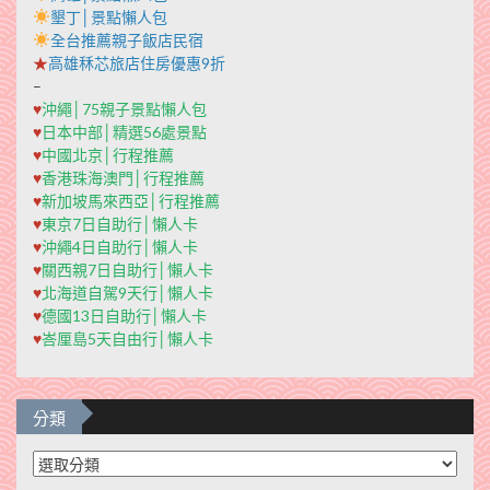
墾丁│景點懶人包
全台推薦親子飯店民宿
★
高雄秝芯旅店住房優惠9折
–
♥
沖繩│75親子景點懶人包
♥
日本中部│精選56處景點
♥
中國北京│行程推薦
♥
香港珠海澳門│行程推薦
♥
新加坡馬來西亞│行程推薦
♥
東京7日自助行│懶人卡
♥
沖繩4日自助行│懶人卡
♥
關西親7日自助行│懶人卡
♥
北海道自駕9天行│懶人卡
♥
德國13日自助行│懶人卡
♥
峇厘島5天自由行│懶人卡
分類
分
類