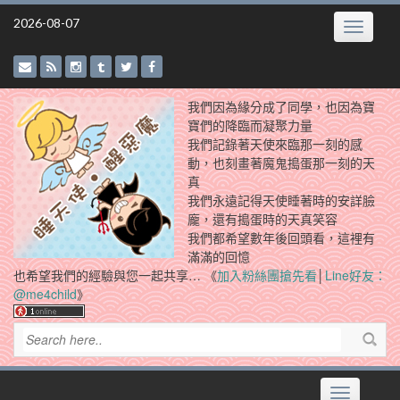
Skip
2026-08-07
Toggle
to
navigatio
content
我們因為緣分成了同學，也因為寶
寶們的降臨而凝聚力量
我們記錄著天使來臨那一刻的感
動，也刻畫著魔鬼搗蛋那一刻的天
真
我們永遠記得天使睡著時的安詳臉
龐，還有搗蛋時的天真笑容
我們都希望數年後回頭看，這裡有
滿滿的回憶
也希望我們的經驗與您一起共享… 《
加入粉絲團搶先看
│
Line好友：
@me4child
》
Toggle