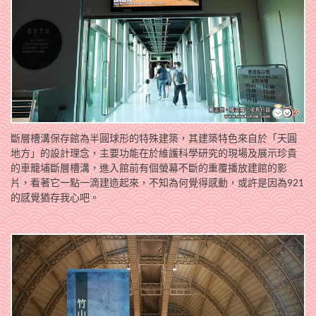
斷層槽溝保存館為半圓球形的特殊建築，其建築特色來自於「天圓
地方」的設計理念，主要功能在於維護科學研究的現場及展示珍貴
的車籠埔斷層槽溝，進入館前有個螢幕不斷的重覆播放建館的影
片，看著它一點一滴建造起來，不知為何覺得感動，或許是因為921
的感覺猶存我心吧。