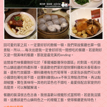
回可愛的家之前，一定要好好的飽餐一頓，我們常說餐廳也算一個
景點，所以……每次出遊我一定會好好找一間想吃的餐廳，若是剛好
又是一間美味的餐廳，那就是最完美的ending。
這間金竹味餐廳剛好位於「車籠埔斷層保存園區」的對面，吃的是
竹山鎮這邊的特產料理，很喜歡他們家的發財爆料雞和米香筍香炒
飯，還有竹炭饅頭，爆料雞裡有包竹筍等等，店家告訴我們可以用
小饅頭包著吃很不錯，這爆料雞很juice不柴又帶點孜然味，再沾點
胡椒鹽，實在美味呀～其他的菜色也不錯吃，最愛搭配店家提供的
烏龍茶，可以解膩解渴。
餐廳的裝潢很古色古香，我很喜歡以燈籠形式當照明，若是我沒猜
錯，這應該是竹山鎮特色之一的燈籠工藝，使得餐廳更有特色！