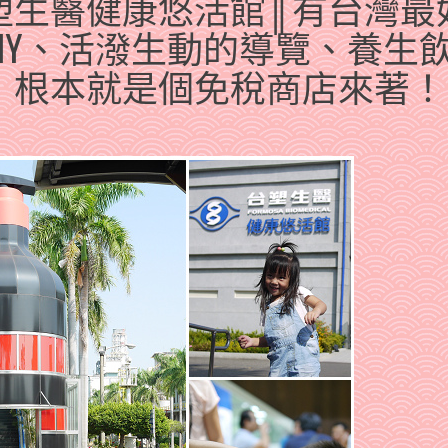
塑生醫健康悠活館║有台灣最
IY、活潑生動的導覽、養生
，根本就是個免稅商店來著！