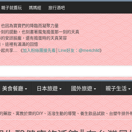
親子就醬玩
媽媽經
旅行酒吧
，也因為寶寶們的降臨而凝聚力量
一刻的感動，也刻畫著魔鬼搗蛋那一刻的天真
時的安詳臉龐，還有搗蛋時的天真笑容
看，這裡有滿滿的回憶
起共享… 《
加入粉絲團搶先看
│
Line好友：@me4child
》
美食餐廳
日本旅遊
國外旅遊
親子生活
的藥妝、寓教於樂的DIY、活潑生動的導覽、養生飲品試飲、台塑牛排外