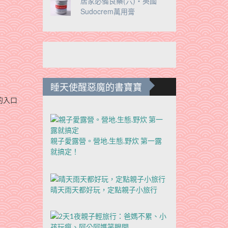
居家必備良藥(六)‧英國
Sudocrem萬用膏
睡天使醒惡魔的書寶寶
的入口
親子愛露營。營地.生態.野炊 第一露
就搞定！
晴天雨天都好玩，定點親子小旅行