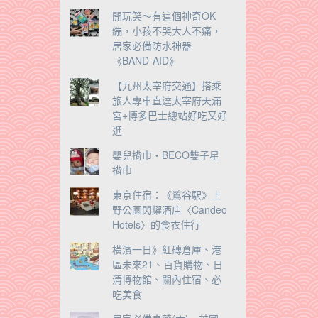
開玩笑～有這個神奇OK
繃，小孩不哭大人不痛，
居家必備防水神器
《BAND-AID》
【九州太宰府交通】搭乘
旅人專車直達太宰府天滿
宮+博多巴士總站好吃又好
逛
嬰兒揹巾‧BECO雙子星
揹巾
東京住宿：《鶑谷駅》上
野公園閃耀酒店〈Candeo
Hotels〉的食衣住行
橫濱一日》紅磚倉庫、港
區未來21、百貨購物、日
清博物館、關內住宿、必
吃美食