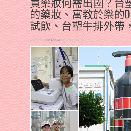
買藥妝何需出國？台
的藥妝、寓教於樂的D
試飲、台塑牛排外帶
Posted By
me4child
on 2017-10-18