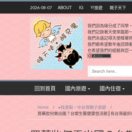
Skip
ABOUT
IG
Y!旅遊
親子天下
2026-08-07
to
content
我們因為緣分成了同學
我們記錄著天使來臨那
我們永遠記得天使睡著
我們都希望數年後回頭
也希望我們的經驗與您一
回到首頁
國內旅遊
國內住宿
Home
/
▸找景點‧中台灣親子旅遊
/
買藥妝何需出國？台塑生醫健康悠活館║有台灣最好