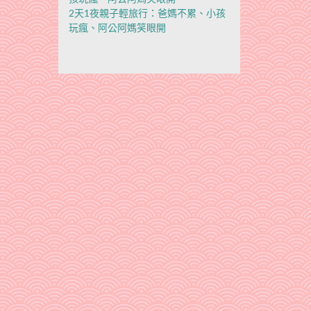
2天1夜親子輕旅行：爸媽不累、小孩
玩瘋、阿公阿媽笑眼開