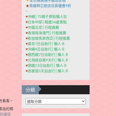
全台推薦親子飯店民宿
★
高雄秝芯旅店住房優惠9折
–
♥
沖繩│75親子景點懶人包
♥
日本中部│精選56處景點
♥
中國北京│行程推薦
♥
香港珠海澳門│行程推薦
♥
新加坡馬來西亞│行程推薦
♥
東京7日自助行│懶人卡
♥
沖繩4日自助行│懶人卡
♥
關西親7日自助行│懶人卡
♥
北海道自駕9天行│懶人卡
♥
德國13日自助行│懶人卡
♥
峇厘島5天自由行│懶人卡
分類
分
去看看。
類
產品的媽
防護噴