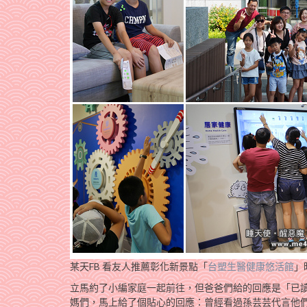
某天FB 看友人推薦彰化新景點「
台塑生醫健康悠活館
」
立馬約了小編家庭一起前往，但爸爸們給的回應是「已
媽們，馬上給了個貼心的回應：曾經看過孫芸芸代言他們家