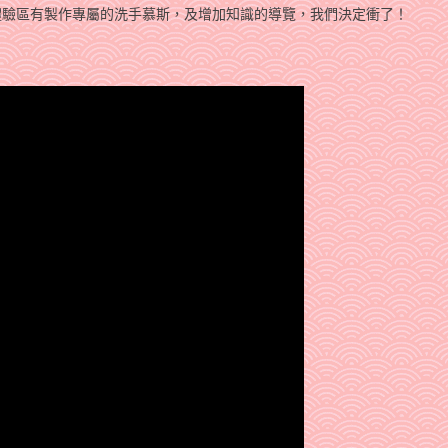
 體驗區有製作專屬的洗手慕斯，及增加知識的導覽，我們決定衝了！