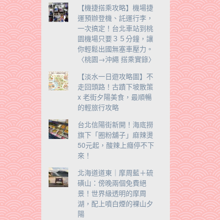
【機捷搭乘攻略】機場捷
運預辦登機、託運行李，
一次搞定！台北車站到桃
園機場只要３５分鐘，讓
你輕鬆出國無塞車壓力。
〈桃園→沖繩 搭乘實錄〉
【淡水一日遊攻略圖】不
走回頭路！古蹟下坡散策
x 老街夕陽美食，最順暢
的輕旅行攻略
台北信陽街新開！海底撈
旗下「圈粉舖子」麻辣燙
50元起，酸辣上癮停不下
來！
北海道道東｜摩周藍＋硫
磺山：傍晚兩個免費絕
景！世界級透明的摩周
湖，配上噴白煙的裸山夕
陽