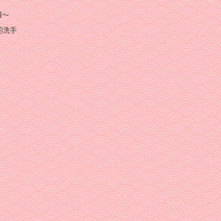
囉～
的洗手