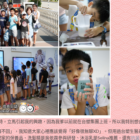
時，立馬引起我的興趣，因為我爹以前就在台塑集團上班，所以我特別想
讀不回」，我知道大家心裡應該覺得「好像很無聊XD」。但用過台塑生醫
的保養品、洗髮精是吳依霖參與研發、沐浴乳是Selina推薦，還有
抗菌