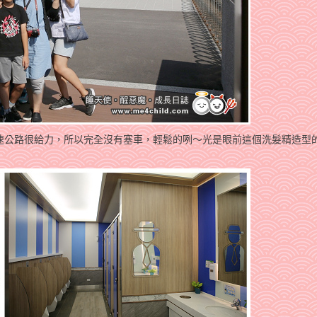
速公路很給力，所以完全沒有塞車，輕鬆的咧～光是眼前這個洗髮精造型