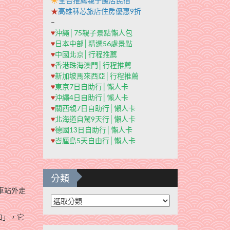
全台推薦親子飯店民宿
★
高雄秝芯旅店住房優惠9折
–
♥
沖繩│75親子景點懶人包
♥
日本中部│精選56處景點
♥
中國北京│行程推薦
♥
香港珠海澳門│行程推薦
♥
新加坡馬來西亞│行程推薦
♥
東京7日自助行│懶人卡
♥
沖繩4日自助行│懶人卡
♥
關西親7日自助行│懶人卡
♥
北海道自駕9天行│懶人卡
♥
德國13日自助行│懶人卡
♥
峇厘島5天自由行│懶人卡
分類
車站外走
分
類
口」，它