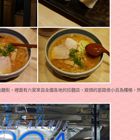
拉麵街，裡面有六家來自全國各地的拉麵店，麻煩的是路很小且為樓梯，