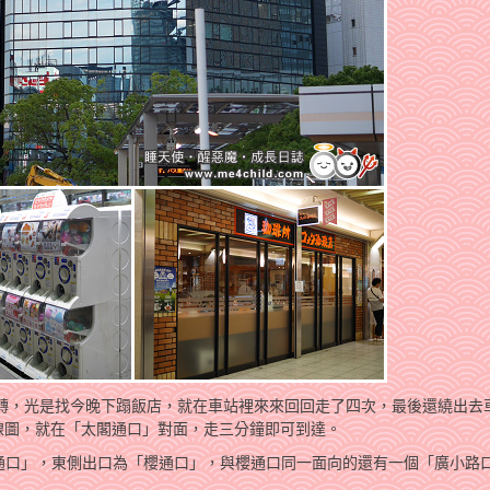
團團轉，光是找今晚下蹋飯店，就在車站裡來來回回走了四次，最後還繞出去
線圖，就在「太閣通口」對面，走三分鐘即可到達。
通口」，東側出口為「櫻通口」，與櫻通口同一面向的還有一個「廣小路