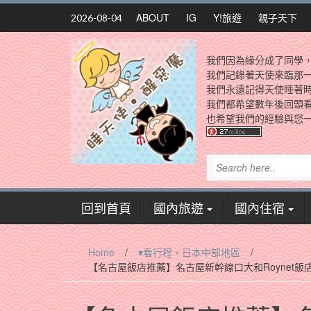
Skip
ABOUT
IG
Y!旅遊
親子天下
2026-08-04
to
content
我們因為緣分成了同學
我們記錄著天使來臨那
我們永遠記得天使睡著
我們都希望數年後回頭
也希望我們的經驗與您一
回到首頁
國內旅遊
國內住宿
Home
/
▾看行程‧日本中部地區
/
【名古屋飯店推薦】名古屋新幹線口大和Royne