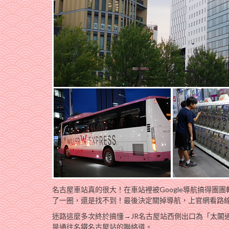
名古屋車站真的很大！在車站裡被Google導航搞得
了一圈，還是找不到！最後決定關掉導航，上官網看路
迷路這麼多次終於搞懂→JR名古屋站西側出口為「太閣
是通往名鐵名古屋站的聯絡道。