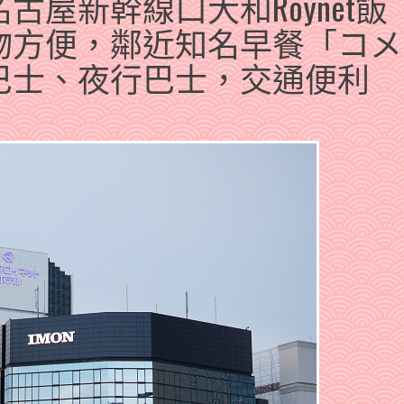
屋新幹線口大和Roynet飯
物方便，鄰近知名早餐「コメ
巴士、夜行巴士，交通便利