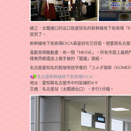
總之，太閣通口的出口就是知名的新幹線地下街商場「E
就到了。
新幹線地下街商場ESCA真是好吃又好逛，想要買名古屋、
喜歡宮崎駿動畫，有一間「MESSE」，所有市面上最
樣東西都還送上親手做的「龍貓」摺紙。
名古屋最知名的點咖啡送早餐的「コメダ珈琲〈KOME
名古屋新幹線地下街商場ESCA
地址：愛知縣名古屋市中村區椿町6-9
交通：名古屋站〈太閣通出口〉，步行1分鐘。