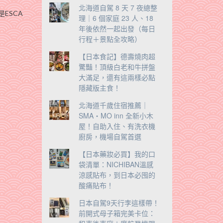
北海道自駕 8 天 7 夜總整
ESCA
理｜6 個家庭 23 人、18
年後依然一起出發（每日
行程＋景點全攻略）
【日本食記】德壽燒肉超
驚豔！頂級白老和牛拼盤
大滿足，還有這兩樣必點
隱藏版主食！
北海道千歲住宿推薦｜
SMA・MO inn 全新小木
屋！自助入住、有洗衣機
廚房，機場自駕首選
【日本藥妝必買】我的口
袋清單：NICHIBAN溫感
涼感貼布，到日本必囤的
酸痛貼布！
日本自駕9天行李這樣帶！
前開式母子箱完美卡位：