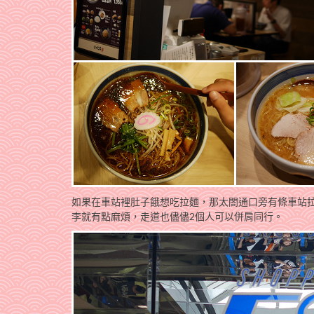
如果在車站裡肚子餓想吃拉麵，那太閤通口旁有條車站
李就有點麻煩，走道也儘儘2個人可以併肩同行。