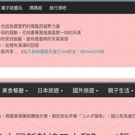
親子就醬玩
媽媽經
旅行酒吧
，也因為寶寶們的降臨而凝聚力量
一刻的感動，也刻畫著魔鬼搗蛋那一刻的天真
時的安詳臉龐，還有搗蛋時的天真笑容
看，這裡有滿滿的回憶
起共享… 《
加入粉絲團搶先看
│
Line好友：@me4child
》
美食餐廳
日本旅遊
國外旅遊
親子生活
t飯店，周圍賣場藥妝購物方便，鄰近知名早餐「コメダ珈琲」、路口有高速