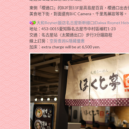
東側「櫻通口」的B2F到11F是高島屋百貨，櫻通口出去往
美食地下街，對面還有BIC Camera、千里馬藥妝等等。
大和Roynet飯店名古屋新幹線口(Daiwa Roynet Hotel Na
地址：453-0015愛知縣名古屋市中村區椿町1-23
交通：名古屋站〈太閣通出口〉步行3分鐘路程
線上訂房：
空房查詢&隱藏優惠
加床：extra charge will be at 6,500 yen.