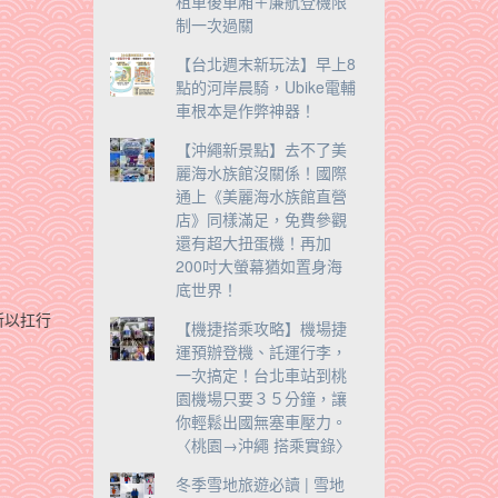
租車後車廂＋廉航登機限
制一次過關
【台北週末新玩法】早上8
點的河岸晨騎，Ubike電輔
車根本是作弊神器！
【沖繩新景點】去不了美
麗海水族館沒關係！國際
通上《美麗海水族館直營
店》同樣滿足，免費參觀
還有超大扭蛋機！再加
200吋大螢幕猶如置身海
底世界！
所以扛行
【機捷搭乘攻略】機場捷
運預辦登機、託運行李，
一次搞定！台北車站到桃
園機場只要３５分鐘，讓
你輕鬆出國無塞車壓力。
〈桃園→沖繩 搭乘實錄〉
冬季雪地旅遊必讀 | 雪地