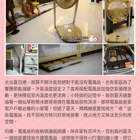
炎炎夏日裡，就算不開冷氣但絕對不能沒有電風扇，也有家庭為了
響應節能減碳，冷氣溫度設定２７度再搭配電風扇加強空氣循環流
動，更快降低室內溫度也更涼爽；小時侯的記憶中，每到夏天總愛
端著一碗仙草粉條冰跟哥哥擠在電風扇前吹涼涼，那時電風扇是家
家戶戶都必備的小家電！但過了夏天，媽媽總是要找地方＂收＂這
些電風扇，找不到地方時只好原地放著，既占地方又無法充分利用
空間。
的確，電風扇的收納很讓我困擾，除非家有百坪大，否則真的夏天
一過就是要找地方藏電風扇，這時恨不得有小叮噹的縮小燈，把它