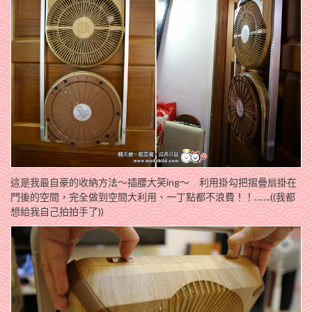
這是我最自豪的收納方法～插腰大笑ing～
利用掛勾把摺疊扇掛在
門後的空間，完全做到空間大利用、一丁點都不浪費！！…….((我都
想給我自己拍拍手了))