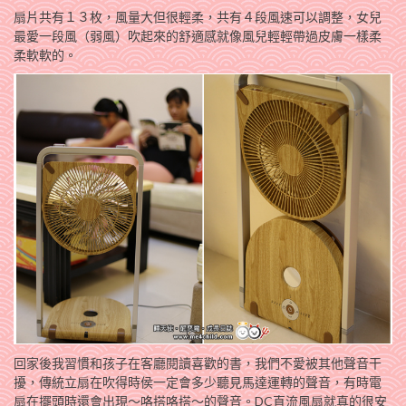
扇片共有１３枚，風量大但很輕柔，共有４段風速可以調整，女兒
最愛一段風（弱風）吹起來的舒適感就像風兒輕輕帶過皮膚一樣柔
柔軟軟的。
​​​​​​​回家後我習慣和孩子在客廳閱讀喜歡的書，我們不愛被其他聲音干
擾，傳統立扇在吹得時侯一定會多少聽見馬達運轉的聲音，有時電
扇在擺頭時還會出現～咯搭咯搭～的聲音。DC直流風扇就真的很安