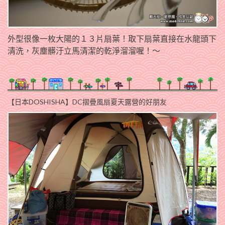
外型很像一枚大陽的１３片扇葉！取下扇葉直接在水龍頭下
清洗，灰塵髒汙立馬清潔的乾淨溜溜喔！～
【日本DOSHISHA】DC摺疊風扇
夏天露營的好朋友