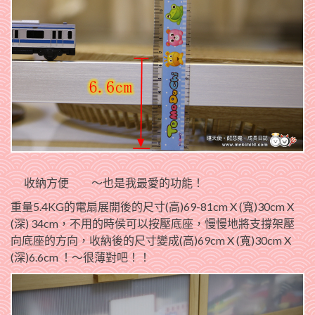
收納方便
～也是我最愛的功能！
重量5.4KG的電扇展開後的尺寸(高)69-81cm X (寬)30cm X
(深) 34cm，不用的時侯可以按壓底座，慢慢地將支撐架壓
向底座的方向，收納後的尺寸變成(高)69cm X (寬)30cm X
(深)6.6cm ！～很薄對吧！！