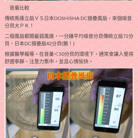
音量比較
傳統馬達立扇ＶＳ日本DOSHISHA DC摺疊風扇，來個噪音
分貝大ＰＫ！
二個風扇都開最弱風速，一分鐘平圴噪音分貝
傳統立扇72分
貝、日本DC摺疊扇42分貝(
勝！)
根據醫學報導，在音量＜50分貝的環境下，通常會讓人覺得
舒適寧靜、注意力集中，並且心情愉快。