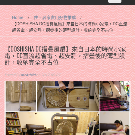
navigation
Home
/
住‧居家實用好物推薦
/
【DOSHISHA DC摺疊風扇】來自日本的時尚小家電，DC直流
超省電、超安靜，摺疊後的薄型設計，收納完全不占位
【DOSHISHA DC摺疊風扇】來自日本的時尚小家
電，DC直流超省電、超安靜，摺疊後的薄型設
計，收納完全不占位
Posted By
me4child
on 2017-09-07