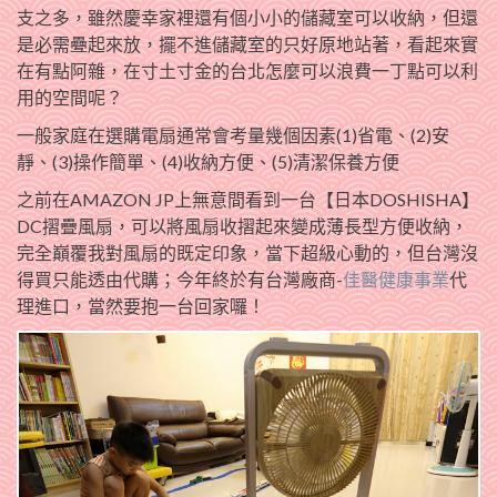
支之多，雖然慶幸家裡還有個小小的儲藏室可以收納，但還
是必需疉起來放，擺不進儲藏室的只好原地站著，看起來實
在有點阿雜，在寸土寸金的台北怎麼可以浪費一丁點可以利
用的空間呢？
一般家庭在選購電扇通常會考量幾個因素(1)省電、(2)安
靜、(3)操作簡單、(4)收納方便、(5)清潔保養方便
之前在AMAZON JP上無意間看到一台【日本DOSHISHA】
DC摺疊風扇，可以將風扇收摺起來變成薄長型方便收納，
完全巔覆我對風扇的既定印象，當下超級心動的，但台灣沒
得買只能透由代購；今年終於有台灣廠商-
佳醫健康事業
代
理進口，當然要抱一台回家囉！