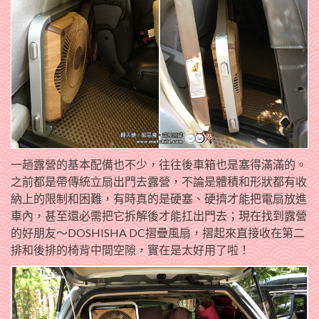
一趟露營的基本配備也不少，往往後車箱也是塞得滿滿的。
之前都是帶傳統立扇出門去露營，不論是體積和形狀都有收
納上的限制和困難，有時真的是硬塞、硬擠才能把電扇放進
車內，甚至還必需把它拆解後才能扛出門去；現在找到露營
的好朋友～DOSHISHA DC摺疊風扇，摺起來直接收在第二
排和後排的椅背中間空隙，實在是太好用了啦！