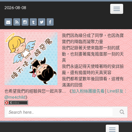
Skip
2026-08-08
Toggle
to
navigatio
content
我們因為緣分成了同學，也因為寶
寶們的降臨而凝聚力量
我們記錄著天使來臨那一刻的感
動，也刻畫著魔鬼搗蛋那一刻的天
真
我們永遠記得天使睡著時的安詳臉
龐，還有搗蛋時的天真笑容
我們都希望數年後回頭看，這裡有
滿滿的回憶
也希望我們的經驗與您一起共享… 《
加入粉絲團搶先看
│
Line好友：
@me4child
》
Toggle