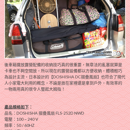
後車箱擺放露營配備的收納技巧真的很重要，無章法的亂塞就算是
卡車也不夠空間放，所以現在的露營設備都以方便收納，體積輕巧
為設計主流，日本設計的【DOSHISHA DC摺疊風扇
也符合了現代
】
人小家電大利用的概念，不論是放在家裡還是拿到戶外，有效率的
一物兩用真的很令人豎起大姆指！
產品規格如下
：
品名：DOSHISHA 摺疊風扇 FLS-252D NWD
電壓：100 ~ 240 V
頻率：50 / 60HZ