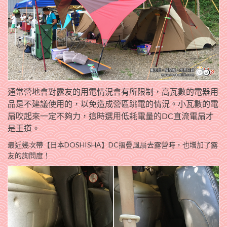
通常營地會對露友的用電情況會有所限制，高瓦數的電器用
品是不建議使用的，以免造成營區跳電的情況。小瓦數的電
扇吹起來一定不夠力，這時選用低耗電量的DC直流電扇才
是王道。
最近幾次帶【日本DOSHISHA】DC摺疊風扇去露營時，也增加了露
友的詢問度！