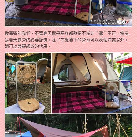
愛露營的我們，不管夏天還是寒冬都熱情不減非＂露＂不可，電扇
是夏天露營的必要配備，除了在豔陽下的營地可以吹個涼爽以外，
還可以兼顧趨蚊的功用。