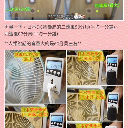
再量一下，日本DC摺疊扇的二速風59分貝(平圴一分鍾)、
四速風87分貝(平圴一分鍾)
**人類說話的音量大約是60分貝左右**