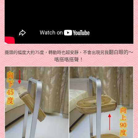
翻白眼的～
擺頭的幅度大約75度，轉動時也超安靜，不會出現另我
咯搭咯搭聲！