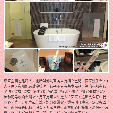
浴室空間也是好大，廁所與沖洗室各自有獨立空間，兩個洗手台，4
人入住大家都能有效率梳洗，孩子不只有基本備品，連浴袍都有孩
子的，還有~還有~讓孩子開心的造型氣球，備品中覺得最特別是木
梳和肥皂收納夾鏈袋，用不完可以裝進去帶回家，這點完全打中我
的心，第一是肥皂超好洗，連哥都讚賞，還特別叮嚀我一定要帶回
家，再來就是比較不浪費，非常喜歡這兩樣用心的設計，環保+不浪
費，正是大家要努力追求的生活目標，讓地球更美好。