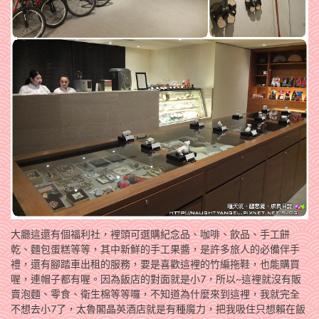
大廳這還有個福利社，裡頭可選購紀念品、咖啡、飲品、手工餅
乾、麵包蛋糕等等，其中新鮮的手工果醬，是許多旅人的必備伴手
禮，還有腳踏車出租的服務，要是喜歡這裡的竹編拖鞋，也能購買
喔，連帽子都有喔。因為飯店的對面就是小7，所以~這裡就沒有販
賣泡麵、零食、衛生棉等等囉，不知道為什麼來到這裡，我就完全
不想去小7了，太魯閣晶英酒店就是有種魔力，把我吸住只想賴在飯