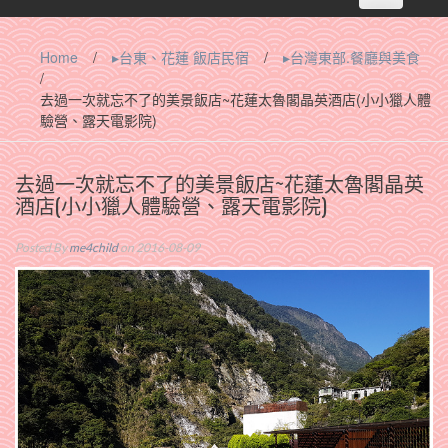
navigation
Home
/
▸台東、花蓮 飯店民宿
/
▸台灣東部.餐廳與美食
/
去過一次就忘不了的美景飯店~花蓮太魯閣晶英酒店(小小獵人體
驗營、露天電影院)
去過一次就忘不了的美景飯店~花蓮太魯閣晶英
酒店(小小獵人體驗營、露天電影院)
Posted By
me4child
on 2016-08-09