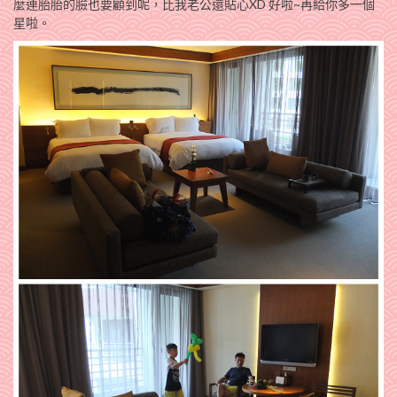
麼連胎胎的臉也要顧到呢，比我老公還貼心XD 好啦~再給你多一個
星啦。