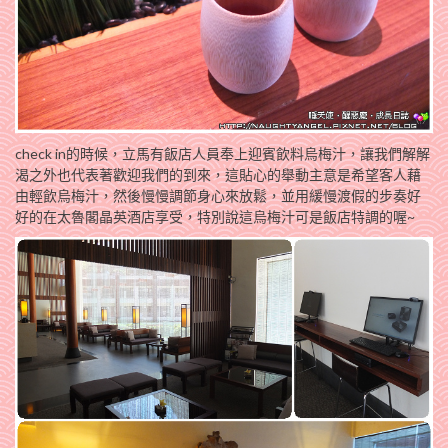
check in的時候，立馬有飯店人員奉上迎賓飲料烏梅汁，讓我們解解
渴之外也代表著歡迎我們的到來，這貼心的舉動主意是希望客人藉
由輕飲烏梅汁，然後慢慢調節身心來放鬆，並用緩慢渡假的步奏好
好的在太魯閣晶英酒店享受，特別說這烏梅汁可是飯店特調的喔~