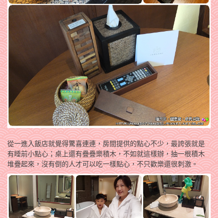
從一進入飯店就覺得驚喜連連，房間提供的點心不少，最誇張就是
有睡前小點心；桌上還有疊疊樂積木，不如就這樣辦，抽一根積木
堆疊起來，沒有倒的人才可以吃一樣點心，不只歡樂還很刺激。