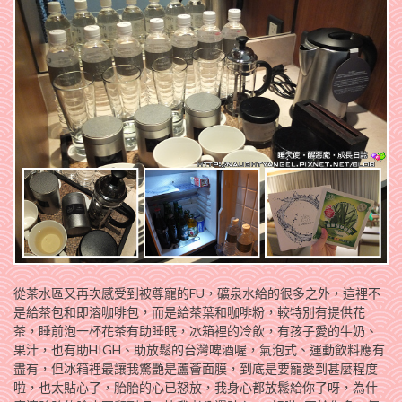
從茶水區又再次感受到被尊寵的FU，礦泉水給的很多之外，這裡不
是給茶包和即溶咖啡包，而是給茶葉和咖啡粉，較特別有提供花
茶，睡前泡一杯花茶有助睡眠，冰箱裡的冷飲，有孩子愛的牛奶、
果汁，也有助HIGH、助放鬆的台灣啤酒喔，氣泡式、運動飲料應有
盡有，但冰箱裡最讓我驚艷是蘆薈面膜，到底是要寵愛到甚麼程度
啦，也太貼心了，胎胎的心已怒放，我身心都放鬆給你了呀，為什