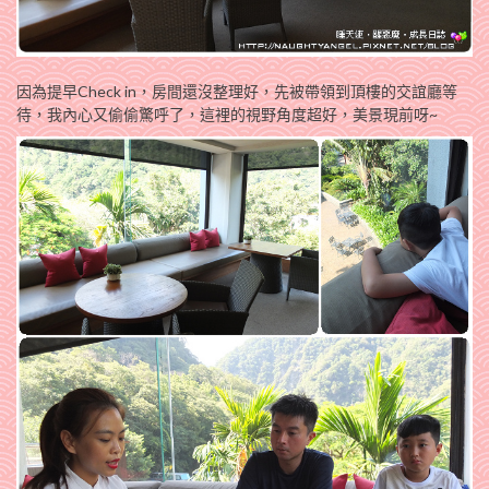
因為提早Check in，房間還沒整理好，先被帶領到頂樓的交誼廳等
待，我內心又偷偷驚呼了，這裡的視野角度超好，美景現前呀~