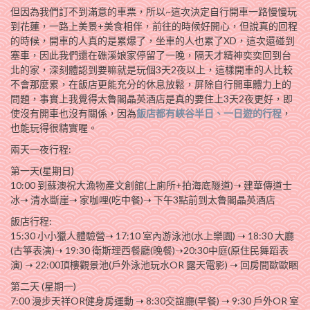
但因為我們訂不到滿意的車票，所以~這次決定自行開車一路慢慢玩
到花蓮，一路上美景+美食相伴，前往的時候好開心，但說真的回程
的時候，開車的人真的是累爆了，坐車的人也累了XD，這次還碰到
塞車，因此我們還在礁溪娘家停留了一晚，隔天才精神奕奕回到台
北的家，深刻體認到要嘛就是玩個3天2夜以上，這樣開車的人比較
不會那麼累，在飯店更能充分的休息放鬆，屏除自行開車體力上的
問題，事實上我覺得太魯閣晶英酒店是真的要住上3天2夜更好，即
使沒有開車也沒有關係，因為
飯店都有峽谷半日、一日遊的行程
，
也能玩得很精實喔。
兩天一夜行程:
第一天(星期日)
10:00 到蘇澳祝大漁物產文創館(上廁所+拍海底隧道)➝ 建華傳道士
冰➝ 清水斷崖➝ 家咖哩(吃中餐)➝ 下午3點前到太魯閣晶英酒店
飯店行程:
15:30 小小獵人體驗營➝ 17:10 室內游泳池(水上樂園) ➝ 18:30 大廳
(古箏表演)➝ 19:30 衛斯理西餐廳(晚餐)➝20:30中庭(原住民舞蹈表
演) ➝ 22:00頂樓觀景池(戶外泳池玩水OR 露天電影) ➝ 回房間歐歐睏
第二天 (星期一)
7:00 漫步天祥OR健身房運動 ➝ 8:30交誼廳(早餐) ➝ 9:30 戶外OR 室