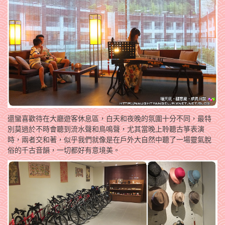
還蠻喜歡待在大廳遊客休息區，白天和夜晚的氛圍十分不同，最特
別莫過於不時會聽到流水聲和鳥鳴聲，尤其當晚上聆聽古箏表演
時，兩者交和著，似乎我們就像是在戶外大自然中聽了一場靈氣脫
俗的千古音韻，一切都好有意境美。