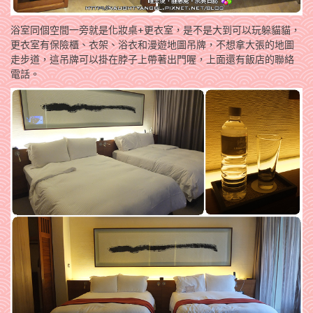
浴室同個空間一旁就是化妝桌+更衣室，是不是大到可以玩躲貓貓，
更衣室有保險櫃、衣架、浴衣和漫遊地圖吊牌，不想拿大張的地圖
走步道，這吊牌可以掛在脖子上帶著出門喔，上面還有飯店的聯絡
電話。