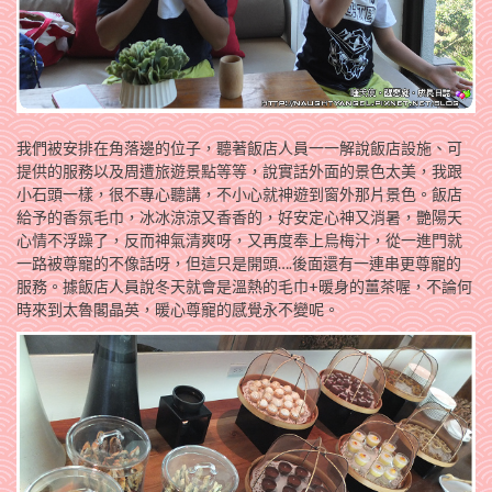
我們被安排在角落邊的位子，聽著飯店人員一一解說飯店設施、可
提供的服務以及周遭旅遊景點等等，說實話外面的景色太美，我跟
小石頭一樣，很不專心聽講，不小心就神遊到窗外那片景色。飯店
給予的香氛毛巾，冰冰涼涼又香香的，好安定心神又消暑，艷陽天
心情不浮躁了，反而神氣清爽呀，又再度奉上烏梅汁，從一進門就
一路被尊寵的不像話呀，但這只是開頭….後面還有一連串更尊寵的
服務。據飯店人員說冬天就會是溫熱的毛巾+暖身的薑茶喔，不論何
時來到太魯閣晶英，暖心尊寵的感覺永不變呢。