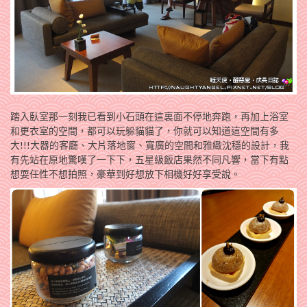
踏入臥室那一刻我已看到小石頭在這裏面不停地奔跑，再加上浴室
和更衣室的空間，都可以玩躲貓貓了，你就可以知道這空間有多
大!!!大器的客廳、大片落地窗、寬廣的空間和雅緻沈穩的設計，我
有先站在原地驚嘆了一下下，五星級飯店果然不同凡響，當下有點
想耍任性不想拍照，豪華到好想放下相機好好享受說。