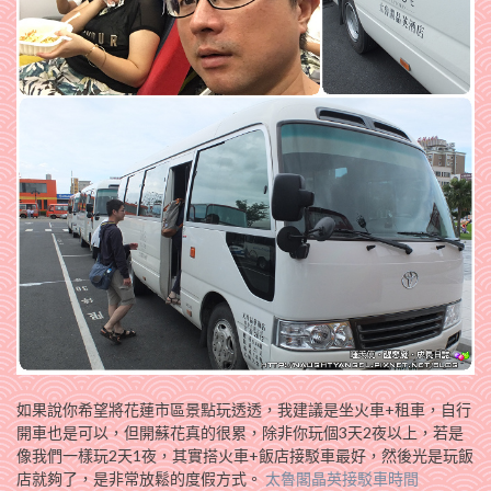
如果說你希望將花蓮市區景點玩透透，我建議是坐火車+租車，自行
開車也是可以，但開蘇花真的很累，除非你玩個3天2夜以上，若是
像我們一樣玩2天1夜，其實搭火車+飯店接駁車最好，然後光是玩飯
店就夠了，是非常放鬆的度假方式。
太魯閣晶英接駁車時間