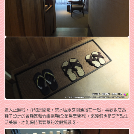
進入正題啦，介紹房間囉，茶水區跟玄關連接在一起，喜歡飯店為
鞋子設計的置鞋區和竹編拖鞋(全館房型皆有)，來渡假也是要有點生
活美學，才能保持著奢華的渡假質感呀。