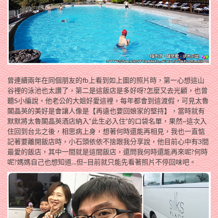
曾連續兩年在同個朋友的fb上看到如上圖的照片時，第一心想這山
谷裡的泳池也太讚了，第二是這飯店是多好呀?怎麼又去光顧，也曾
聽S小編說，他老公的大姐好愛這裡，每年都會到這渡假，可見太魯
閣晶英的美好是會讓人像是【再遠也要回娘家的堅持】，當時就有
默默將太魯閣晶英酒店納入”此生必入住”的口袋名單，果然~這次入
住回到台北之後，相思病上身，想著何時還能再相見，我也一直惦
記著要離開飯店時，小石頭依依不捨跟我分享說，他目前心中有3間
最愛的飯店，其中一間就是這間飯店，還問我何時還能再來呢?何時
呢?媽媽自己也想知道…但~目前就只能先看著照片不停回味吧。