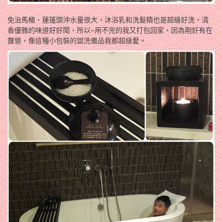
免治馬桶、蓮蓬頭沖水量很大，沐浴乳和洗髮精也是超級好洗，清
香優雅的味道好好聞，所以~用不完的我又打包回家，因為剛好有在
露營，像這種小包裝的盥洗備品我都超級愛。