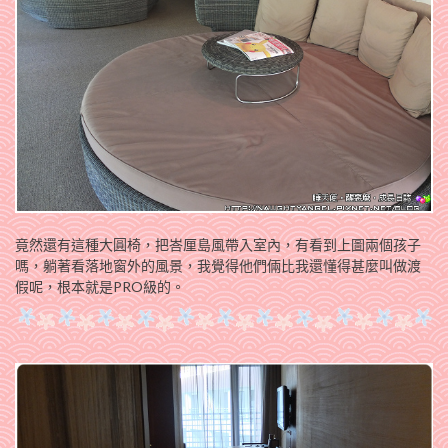
竟然還有這種大圓椅，把峇厘島風帶入室內，有看到上圖兩個孩子
嗎，躺著看落地窗外的風景，我覺得他們倆比我還懂得甚麼叫做渡
假呢，根本就是PRO級的。