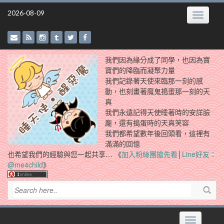
Skip
2026-08-09
Toggle
to
navigatio
content
我們因為緣分成了同學，也因為寶
寶們的降臨而凝聚力量
我們記錄著天使來臨那一刻的感
動，也刻畫著魔鬼搗蛋那一刻的天
真
我們永遠記得天使睡著時的安詳臉
龐，還有搗蛋時的天真笑容
我們都希望數年後回頭看，這裡有
滿滿的回憶
也希望我們的經驗與您一起共享… 《
加入粉絲團搶先看
│
Line好友：
@me4child
》
Toggle