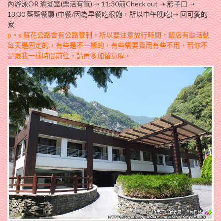
內游泳OR 瑜珈室(樂活有氧) ➝ 11:30前Check out ➝ 燕子口 ➝
13:30 藍藍餐廳 (中餐/因為早餐吃很飽，所以中午晚吃)➝ 回可愛的
家
p。s 蘇花公路會有公路管制，所以要注意放行時間，飯店有些活動
每天是固定的，有些是不一樣的，有些需要費用有些不用，若你不
是跟我一樣時間前往，請再多加留意喔。