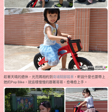
趁著天晴的週休，光亮媽相約到
南埔騎腳踏車
，軒說什麼也要帶上
她的Pop Bike，就這樣慢慢的跟著哥哥，愈嚕愈上手。