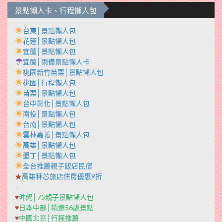
景點懶人卡、行程懶人包
台東│景點懶人包
花蓮│景點懶人包
宜蘭│景點懶人包
宜蘭│雨備景點懶人卡
桃園新竹苗栗│景點懶人包
桃園│行程懶人包
苗栗│景點懶人包
台中彰化│景點懶人包
南投│景點懶人包
台南│景點懶人包
雲林嘉義│景點懶人包
高雄│景點懶人包
墾丁│景點懶人包
全台推薦親子飯店民宿
★
高雄秝芯旅店住房優惠9折
–
♥
沖繩│75親子景點懶人包
♥
日本中部│精選56處景點
♥
中國北京│行程推薦