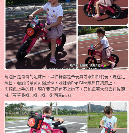
每週日是哥哥的足球日，以往軒都是帶玩具或跟姐姐們玩，現在足
球日，看到的是哥哥踢足球，妹妹騎Pop Bike馳騁在跑道上。
愈騎愈上手的軒，現在我已經追不上她了，只能拿著大聲公在後頭
喊『等等我呀….呀….呀…呀(回音ing)』