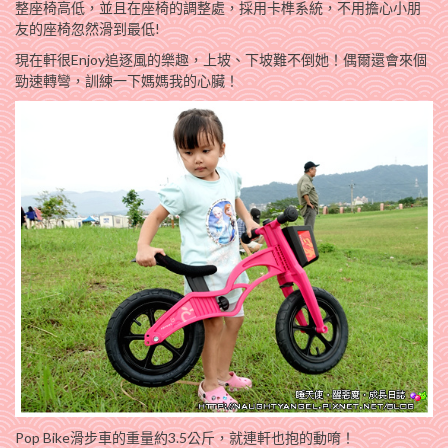
整座椅高低，並且在座椅的調整處，採用卡榫系統，不用擔心小朋
友的座椅忽然滑到最低!
現在軒很Enjoy追逐風的樂趣，上坡、下坡難不倒她！偶爾還會來個
勁速轉彎，訓練一下媽媽我的心臟！
Pop Bike滑步車的重量約3.5公斤，就連軒也抱的動唷！