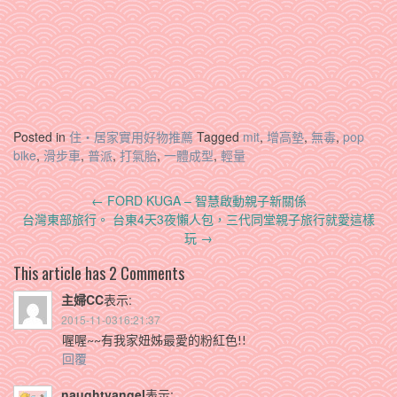
Posted in
住‧居家實用好物推薦
Tagged
mit
,
增高墊
,
無毒
,
pop
bike
,
滑步車
,
普派
,
打氣胎
,
一體成型
,
輕量
Post
←
FORD KUGA – 智慧啟動親子新關係
navigation
台灣東部旅行。 台東4天3夜懶人包，三代同堂親子旅行就愛這樣
玩
→
This article has 2 Comments
主婦CC
表示:
2015-11-0316:21:37
喔喔~~有我家妞姊最愛的粉紅色!!
回覆
naughtyangel
表示: