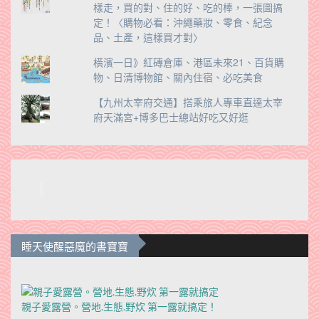
樣走，買的對、住的好、吃的棒，一張圖搞
定！〈購物必看：沖繩藥妝、零食、紀念
品、土產，這樣買才對〉
橫濱一日》紅磚倉庫、港區未來21、百貨購
物、日清博物館、關內住宿、必吃美食
【九州太宰府交通】搭乘旅人專車直達太宰
府天滿宮+博多巴士總站好吃又好逛
睡天使醒惡魔的書寶寶
親子愛露營。營地.生態.野炊 第一露就搞定！