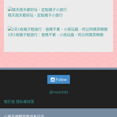
晴天雨天都好玩，定點親子小旅行
2天1夜親子輕旅行：爸媽不累、小孩玩瘋、阿公阿媽笑眼開
Follow
@me4child
關於我
隱私權政策
© 睡天使醒惡魔成長日誌