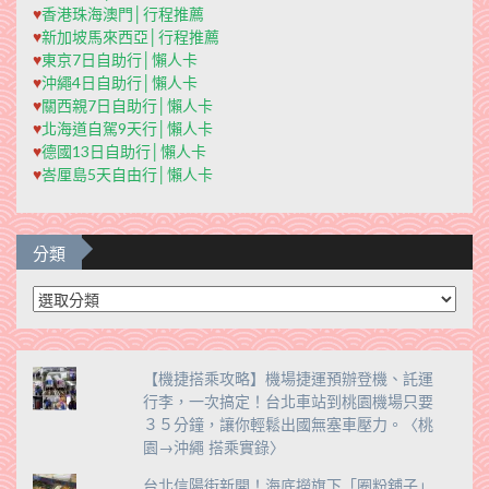
♥
香港珠海澳門│行程推薦
♥
新加坡馬來西亞│行程推薦
♥
東京7日自助行│懶人卡
♥
沖繩4日自助行│懶人卡
♥
關西親7日自助行│懶人卡
♥
北海道自駕9天行│懶人卡
♥
德國13日自助行│懶人卡
♥
峇厘島5天自由行│懶人卡
分類
分
類
【機捷搭乘攻略】機場捷運預辦登機、託運
行李，一次搞定！台北車站到桃園機場只要
３５分鐘，讓你輕鬆出國無塞車壓力。〈桃
園→沖繩 搭乘實錄〉
台北信陽街新開！海底撈旗下「圈粉舖子」