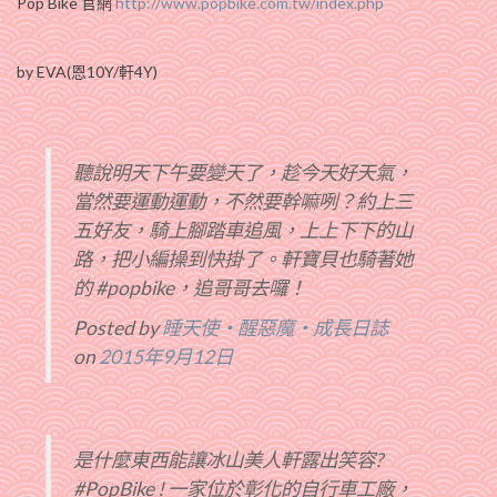
Pop Bike 官網
http://www.popbike.com.tw/index.php
by EVA(恩10Y/軒4Y)
聽說明天下午要變天了，趁今天好天氣，
當然要運動運動，不然要幹嘛咧？約上三
五好友，騎上腳踏車追風，上上下下的山
路，把小編操到快掛了。軒寶貝也騎著她
的 #popbike，追哥哥去囉！
Posted by
睡天使‧醒惡魔‧成長日誌
on
2015年9月12日
是什麼東西能讓冰山美人軒露出笑容?
#PopBike ! 一家位於彰化的自行車工廠，