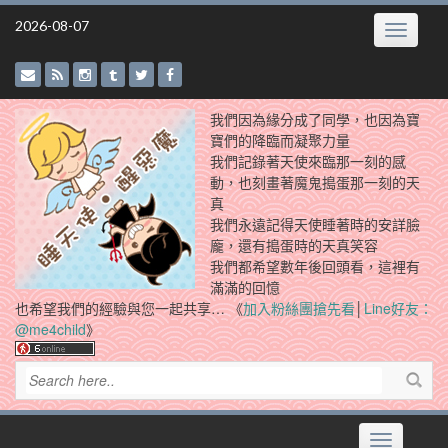
Skip
2026-08-07
Toggle
to
navigatio
content
我們因為緣分成了同學，也因為寶
寶們的降臨而凝聚力量
我們記錄著天使來臨那一刻的感
動，也刻畫著魔鬼搗蛋那一刻的天
真
我們永遠記得天使睡著時的安詳臉
龐，還有搗蛋時的天真笑容
我們都希望數年後回頭看，這裡有
滿滿的回憶
也希望我們的經驗與您一起共享… 《
加入粉絲團搶先看
│
Line好友：
@me4child
》
Toggle