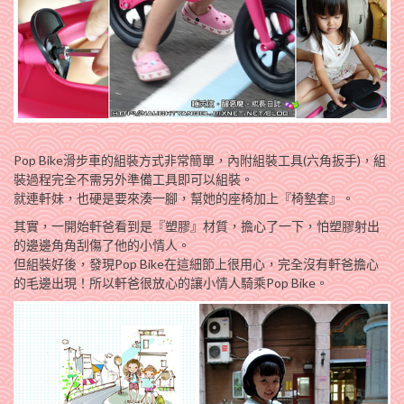
Pop Bike滑步車的組裝方式非常簡單，內附組裝工具(六角扳手)，組
裝過程完全不需另外準備工具即可以組裝。
就連軒妹，也硬是要來湊一腳，幫她的座椅加上『椅墊套』。
其實，一開始軒爸看到是『塑膠』材質，擔心了一下，怕塑膠射出
的邊邊角角刮傷了他的小情人。
但組裝好後，發現Pop Bike在這細節上很用心，完全沒有軒爸擔心
的毛邊出現！所以軒爸很放心的讓小情人騎乘Pop Bike。