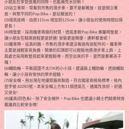
小朋友在享受逐風的同時，也能補充水份喲！
(2)站立車架 – 常看到市售的滑步車，要不是躺著放，就是倒立著
放。與眾不同的Pop Bike，是站著放的！
(3)增高座椅 – 由原115cm 增加到125cm，讓小朋友的使用時間拉得
更長！
(4)椅墊套 – 採用機車等級的材質，透氣柔軟Pop Bike 專屬椅墊套，
讓小朋友在騎乘過程更是舒適! 安裝更是簡便，連軒都會呢！
(5)攜車帶 – 這真的酷，市售的滑步車還沒看過有這配件的，攜車帶
主要是減輕家長負擔，簡單的扣環即可以輕鬆地將滑步車上肩，上
肩處也採用軟墊背起來更輕鬆唷，而空出來的手，當然是牽著孩子
囉！
(6)輔助輪 – 平衡感還不太OK的小小孩，建議裝上輔助輪，透過輔助
輪，讓小小孩有愉快的學步經驗。
(7)安全帽 – 用台灣在地優質廠商製造，符合國家商檢局標準，檢內
登字號 63283號，本安全帽上方有11個透氣孔，通風性良好，舒適
又安全!
(8)護具(同色系) – 除了安全帽外，Pop Bike 也建議小騎士們騎乘時穿
戴護具比較安全唷!