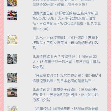
麻辣燙50元起，酸辣上癮停不下來！
讀賣樂園首創【4種職業體驗/工廠見學新設
施GOOD JOB】大人小孩樂瘋玩!!(日清食
品、日產自動車、WORLD島精機、知名文具
商kokuyo)
【淡水一日遊攻略圖】不走回頭路！古蹟下
坡散策 x 老街夕陽美食，最順暢的輕旅行攻
略
北海道自駕 8 天 7 夜總整理｜6 個家庭 23
人、18 年後依然一起出發（每日行程＋景點
全攻略）
【日本藥妝必買】我的口袋清單：NICHIBAN
溫感涼感貼布，到日本必囤的酸痛貼布！
北海道道東｜摩周藍＋硫磺山：傍晚兩個免
費絕景！世界級透明的摩周湖，配上噴白煙
的裸山夕陽
【沖繩必逛】國際通攻略，吃喝玩樂跟著這