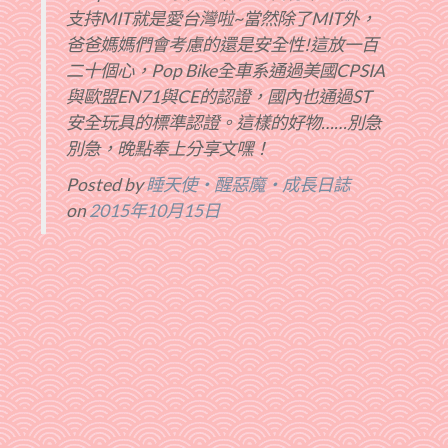
支持MIT就是愛台灣啦~當然除了MIT外，
爸爸媽媽們會考慮的還是安全性!這放一百
二十個心，Pop Bike全車系通過美國CPSIA
與歐盟EN71與CE的認證，國內也通過ST
安全玩具的標準認證。這樣的好物……別急
別急，晚點奉上分享文嘿！
Posted by
睡天使‧醒惡魔‧成長日誌
on
2015年10月15日