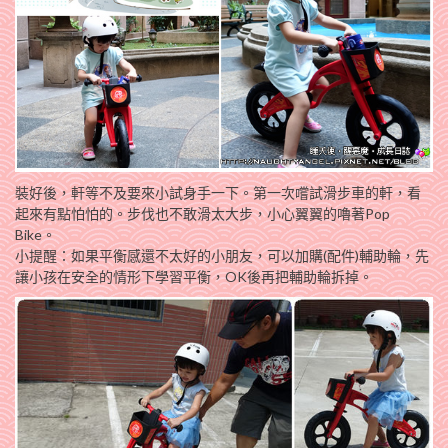
裝好後，軒等不及要來小試身手一下。第一次嚐試滑步車的軒，看
起來有點怕怕的。步伐也不敢滑太大步，小心翼翼的嚕著Pop
Bike。
小提醒：如果平衡感還不太好的小朋友，可以加購(配件)輔助輪，先
讓小孩在安全的情形下學習平衡，OK後再把輔助輪拆掉。