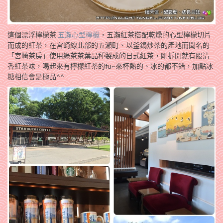
這個漂浮檸檬茶
五瀨心型檸檬
，五瀨紅茶搭配乾燥的心型檸檬切片
而成的紅茶，在宮崎線北部的五瀨町、以釜鍋炒茶的產地而聞名的
「宮崎茶房」使用綠茶茶葉品種製成的日式紅茶，剛拆開就有股清
香紅茶味，喝起來有檸檬紅茶的fu~來杯熱的、冰的都不錯，加點冰
糖相信會是極品^^