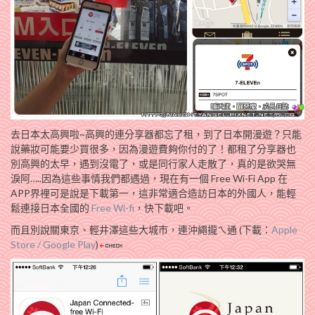
去日本太高興啦~高興的連分享器都忘了租，到了日本開漫遊？只能
說藥妝可能要少買很多，因為漫遊費夠你付的了！都租了分享器也
別高興的太早，遇到沒電了，或是同行家人走散了，真的是欲哭無
淚阿…..因為這些事情我們都遇過，現在有一個 Free Wi-Fi App 在
APP界裡可是說是下載第一，這非常適合造訪日本的外國人，能輕
鬆連接日本全國的
Free Wi-fi
，快下載吧。
而且別說關東京、輕井澤這些大城市，連沖繩攏ㄟ通 (下載：
Apple
Store / Google Play
)