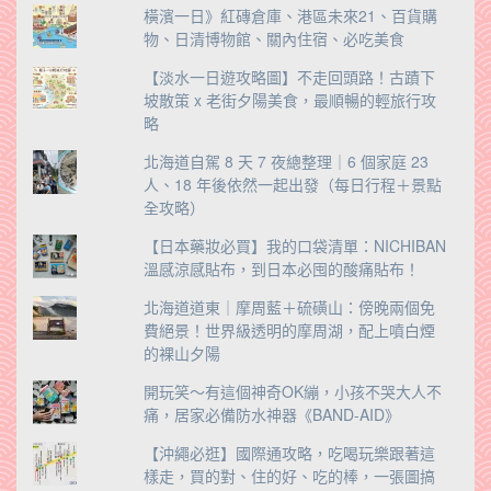
橫濱一日》紅磚倉庫、港區未來21、百貨購
物、日清博物館、關內住宿、必吃美食
【淡水一日遊攻略圖】不走回頭路！古蹟下
坡散策 x 老街夕陽美食，最順暢的輕旅行攻
略
北海道自駕 8 天 7 夜總整理｜6 個家庭 23
人、18 年後依然一起出發（每日行程＋景點
全攻略）
【日本藥妝必買】我的口袋清單：NICHIBAN
溫感涼感貼布，到日本必囤的酸痛貼布！
北海道道東｜摩周藍＋硫磺山：傍晚兩個免
費絕景！世界級透明的摩周湖，配上噴白煙
的裸山夕陽
開玩笑～有這個神奇OK繃，小孩不哭大人不
痛，居家必備防水神器《BAND-AID》
【沖繩必逛】國際通攻略，吃喝玩樂跟著這
樣走，買的對、住的好、吃的棒，一張圖搞