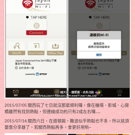
2015/07/05 關西玩了七日就沒那麼順利囉，像在機場、影城、心齋
橋雖然有找到熱點，但連線成功約只有2成左右囉…..
2015/07/16 關西六日，在道頓掘、難波似乎熱點也不多，所以就須
要靠分享器了，若關西熱點再多，會更好用喲~