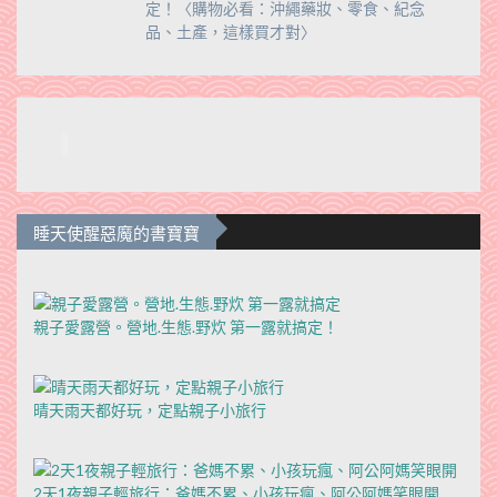
定！〈購物必看：沖繩藥妝、零食、紀念
品、土產，這樣買才對〉
睡天使醒惡魔的書寶寶
親子愛露營。營地.生態.野炊 第一露就搞定！
晴天雨天都好玩，定點親子小旅行
2天1夜親子輕旅行：爸媽不累、小孩玩瘋、阿公阿媽笑眼開