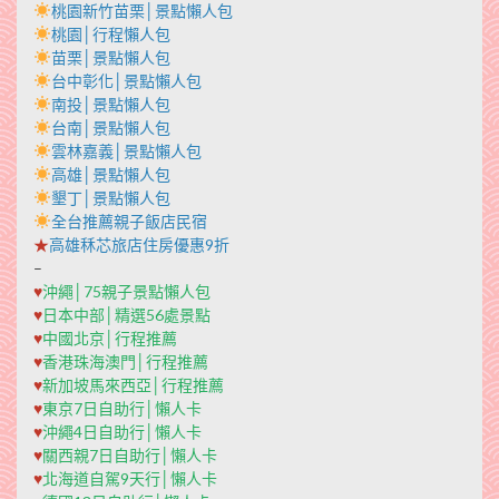
桃園新竹苗栗│景點懶人包
桃園│行程懶人包
苗栗│景點懶人包
台中彰化│景點懶人包
南投│景點懶人包
台南│景點懶人包
雲林嘉義│景點懶人包
高雄│景點懶人包
墾丁│景點懶人包
全台推薦親子飯店民宿
★
高雄秝芯旅店住房優惠9折
–
♥
沖繩│75親子景點懶人包
♥
日本中部│精選56處景點
♥
中國北京│行程推薦
♥
香港珠海澳門│行程推薦
♥
新加坡馬來西亞│行程推薦
♥
東京7日自助行│懶人卡
♥
沖繩4日自助行│懶人卡
♥
關西親7日自助行│懶人卡
♥
北海道自駕9天行│懶人卡