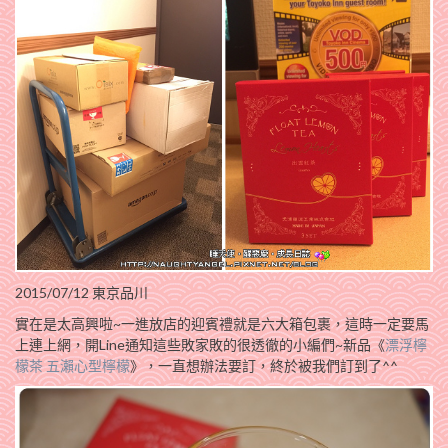
2015/07/12 東京品川
實在是太高興啦~一進放店的迎賓禮就是六大箱包裹，這時一定要馬
上連上網，開Line通知這些敗家敗的很透徹的小編們~新品《
漂浮檸
檬茶 五瀨心型檸檬
》，一直想辦法要訂，終於被我們訂到了^^