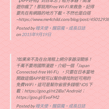
【APP好物】到日本忘了租分享器？開漫
遊你瘋了！那就用Free Wi-Fi 來救急，記得
要先在有網路的地方下載。不然也是白搭
~https://www.me4child.com/blog/post/4501293
Posted by
睡天使‧醒惡魔‧成長日誌
on
2015年9月19日
?如果來不及在台灣租上網分享器沒關係！
千萬不要用國際漫遊，介紹一個「Japan
Connected-free Wi-Fi」，只要在日本當地
開啟這個APP就可以幫你尋找附近可用的
免費WiFi，這可是幫你省很多錢哦? iOS 下
載：https://goo.gl/nt2iBa? Android：
https://goo.gl/EvoFM2
Posted by
睡天使‧醒惡魔‧成長日誌