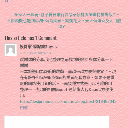
Post
←
全家人一起玩~親子夏日飛行夢@華航桃園諾富特機場飯店~
navigation
不搭飛機也能到澎湖~菊島美景。絢爛花火。天人菊傳香及大目船
DIY
→
This article has 1 Comment
設計家-家點設計
表示:
2016-06-2100:07:04
感謝你的分享,我也整理之前找到的資料與你分享一下
謝謝
日本旅遊因為廉航的啟動，而越來越方便與便宜了。現
在有許多租借Wifi 與Sim的業者配套方案，如果不是重
度的網路使用者的話。下面幾種方式是可以考慮的!!!
整理一下九項的相關&quot;連結懶人包&quot;方便使
用:
http://designhouses.pixnet.net/blog/post/218482343
回覆