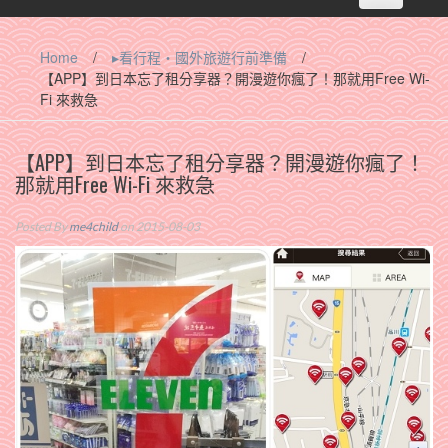
navigation
Home
/
▸看行程‧國外旅遊行前準備
/
【APP】到日本忘了租分享器？開漫遊你瘋了！那就用Free Wi-
Fi 來救急
【APP】到日本忘了租分享器？開漫遊你瘋了！
那就用Free Wi-Fi 來救急
Posted By
me4child
on 2015-08-03