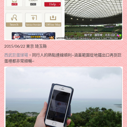
2015/06/22 東京 琦玉縣
西武巨蛋球場
，同行人的熱點連線順利~涵蓋範圍從地鐵出口再到巨
蛋裡都非常順暢~