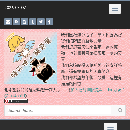
Skip
2026-08-07
Toggle
to
navigatio
content
我們因為緣分成了同學，也因為寶
寶們的降臨而凝聚力量
我們記錄著天使來臨那一刻的感
動，也刻畫著魔鬼搗蛋那一刻的天
真
我們永遠記得天使睡著時的安詳臉
龐，還有搗蛋時的天真笑容
我們都希望數年後回頭看，這裡有
滿滿的回憶
也希望我們的經驗與您一起共享… 《
加入粉絲團搶先看
│
Line好友：
@me4child
》
Toggle