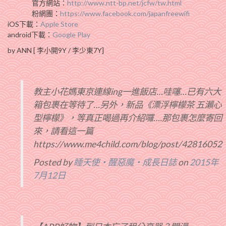
官方網站：
http://www.ntt-bp.net/jcfw/tw.html
粉網團：
https://www.facebook.com/japanfreewifi
iOS下載：
Apple Store
android下載：
Google Play
by ANN [ 李小開9Y / 李少東7Y]
教主小花媽東京連線ing一進飯店…哇噻…已有六大
箱包裹在等待了…另外，新品《漂浮檸檬茶 五瀨心
型檸檬》，等真正喝過再介紹囉….那包裹怎麼寄回
來，請看這一篇
https://www.me4child.com/blog/post/42816052
Posted by
睡天使‧醒惡魔‧成長日誌
on
2015年
7月12日