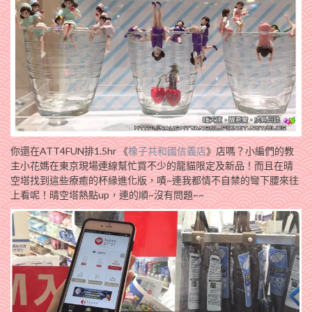
你還在ATT4FUN排1.5hr 《
橡子共和國信義店
》店嗎？小編們的教
主小花媽在東京現場連線幫忙買不少的龍貓限定及新品！而且在晴
空塔找到這些療癒的杯縁進化版，嘖~連我都情不自禁的彎下腰來往
上看呢！晴空塔熱點up，連的順~沒有問題~~