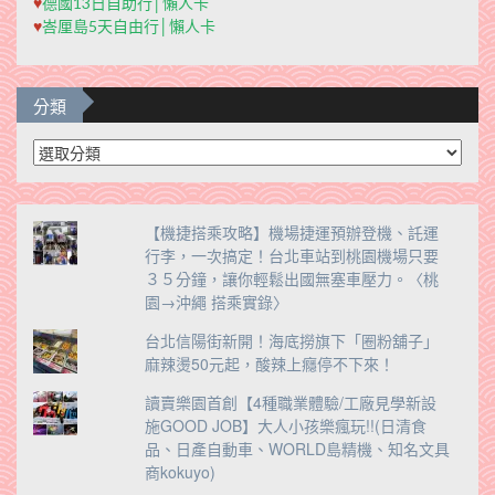
♥
德國13日自助行│懶人卡
♥
峇厘島5天自由行│懶人卡
分類
分
類
【機捷搭乘攻略】機場捷運預辦登機、託運
行李，一次搞定！台北車站到桃園機場只要
３５分鐘，讓你輕鬆出國無塞車壓力。〈桃
園→沖繩 搭乘實錄〉
台北信陽街新開！海底撈旗下「圈粉舖子」
麻辣燙50元起，酸辣上癮停不下來！
讀賣樂園首創【4種職業體驗/工廠見學新設
施GOOD JOB】大人小孩樂瘋玩!!(日清食
品、日產自動車、WORLD島精機、知名文具
商kokuyo)